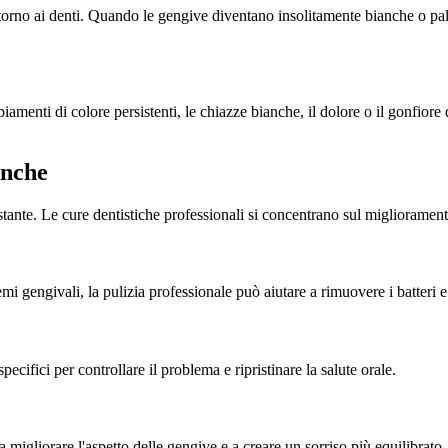
orno ai denti. Quando le gengive diventano insolitamente bianche o palli
menti di colore persistenti, le chiazze bianche, il dolore o il gonfiore 
anche
tante. Le cure dentistiche professionali si concentrano sul miglioramento
i gengivali, la pulizia professionale può aiutare a rimuovere i batteri e 
ecifici per controllare il problema e ripristinare la salute orale.
 migliorare l'aspetto delle gengive e a creare un sorriso più equilibrato.