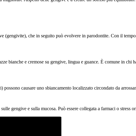
e (gengivite), che in seguito può evolvere in parodontite. Con il tempo
zze bianche e cremose su gengive, lingua e guance. È comune in chi ha 
ntici) possono causare uno sbiancamento localizzato circondato da arross
ulle gengive e sulla mucosa. Può essere collegata a farmaci o stress o