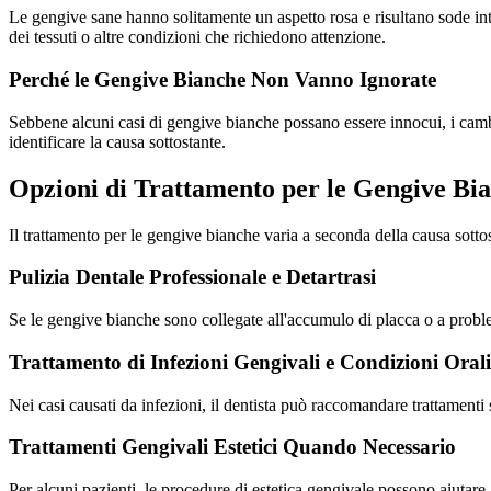
Le gengive sane hanno solitamente un aspetto rosa e risultano sode int
dei tessuti o altre condizioni che richiedono attenzione.
Perché le Gengive Bianche Non Vanno Ignorate
Sebbene alcuni casi di gengive bianche possano essere innocui, i cambia
identificare la causa sottostante.
Opzioni di Trattamento per le Gengive Bi
Il trattamento per le gengive bianche varia a seconda della causa sottos
Pulizia Dentale Professionale e Detartrasi
Se le gengive bianche sono collegate all'accumulo di placca o a problem
Trattamento di Infezioni Gengivali e Condizioni Orali
Nei casi causati da infezioni, il dentista può raccomandare trattamenti sp
Trattamenti Gengivali Estetici Quando Necessario
Per alcuni pazienti, le procedure di estetica gengivale possono aiutare a