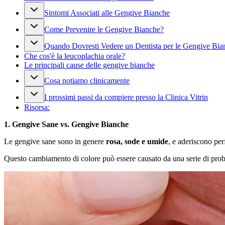
Sintomi Associati alle Gengive Bianche
Come Prevenire le Gengive Bianche?
Quando Dovresti Vedere un Dentista per le Gengive Bia
Che cos'è la leucoplachia orale?
Le principali cause delle gengive bianche
Cosa notiamo clinicamente
I prossimi passi da compiere presso la Clinica Vitrin
Risorsa:
1. Gengive Sane vs. Gengive Bianche
Le gengive sane sono in genere
rosa, sode e umide
, e aderiscono pe
Questo cambiamento di colore può essere causato da una serie di problem