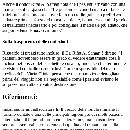
Anche il dottor Rifat Al Saman nota che i pazienti arrivano con una
marca specifica già scelta: "Le persone cercano la marca di faccette
'migliore' prima ancora di aver fatto una radiografia. Io preferisco
valutare prima la forza del morso sul dente, i danni esistenti, il grado
di traslucenza necessario e poi consigliare il materiale più adatto, che
sia porcellana, Emax o zirconio."
Sulla trasparenza delle confezioni
Riguardo ai prezzi tutto incluso, il Dr. Rifat Al Saman è diretto: "I
pazienti dovrebbero essere in grado di vedere esattamente cosa è
incluso nel prezzo del pacchetto e cosa no, fino a se i trasferimenti e
le visite di controllo sono inclusi. Come responsabile del team
medico della Vitrin Clinic, penso che una ripartizione dettagliata
prima del viaggio non sia negoziabile come i pazienti evitano le
sorprese una volta arrivati ​​a destinazione."
Riferimenti:
Insomma, le impiallacciature In Il prezzo della Turchia rimane Il
turismo dentale è una delle principali ragioni per cui molti pazienti
internazionali lo prendono in considerazione, ma il costo deve
sempre essere valutato insieme alla qualità del trattamento e alla