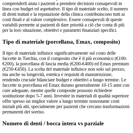
comprenderli aiuta i pazienti a prendere decisioni consapevoli in
linea con budget ed aspettative. Il tipo di materiale scelto, il numero
di denti trattati e la reputazione della clinica contribuiscono tutti ai
costi finali e al valore complessivo. Essere consapevoli di queste
variabili permette ai pazienti di dare priorità a ciò che conta di più
per la loro situazione, obiettivi e parametri finanziari specifici.
Tipo di materiale (porcellana, Emax, composito)
Il tipo di materiale influisce significativamente sul costo delle
faccette in Turchia, con il composito che è il più economico (€100-
€200), la porcellana di fascia media (€200-€400) ed Emax premium
(€250-€450). La scelta del materiale influisce non solo sul prezzo,
ma anche su longevità, estetica e requisiti di manutenzione,
rendendo cruciale bilanciare budget e obiettivi a lungo termine. Le
faccette in porcellana ed Emax durano generalmente 10-15 anni con
cure adeguate, mentre quelle composite possono richiedere
sostituzione dopo 5-7 anni. Investire in materiali di qualità superiore
offre spesso un miglior valore a lungo termine nonostante costi
iniziali più alti, specialmente per pazienti che cercano trasformazioni
permanenti del sorriso.
Numero di denti / bocca intera vs parziale