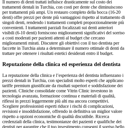
Il numero di denti trattati influisce drasticamente sul costo dei
trattamenti dentali in Turchia, con costi per dente che diminuiscono
per trattamenti più ampi. Un restauro completo della bocca (16-20
denti) offre prezzi per dente più vantaggiosi rispetto al trattamento di
singoli denti, rendendo i trattamenti completi proporzionalmente più
convenienti. I trattamenti parziali focalizzati sui denti anteriori
visibili (6-10 denti) forniscono miglioramenti significativi del sorriso
a costi moderati per pazienti attenti al budget che cercano
miglioramenti mirati. Discutere gli obiettivi con il tuo dentista per
faccette in Turchia aiuta a determinare il numero ottimale di denti da
trattare per ottenere i risultati estetici desiderati entro il budget.
Reputazione della clinica ed esperienza del dentista
La reputazione della clinica e l’esperienza del dentista influenzano i
prezzi dentali in Turchia, con specialisti molto esperti che applicano
tariffe premium giustificate da risultati superiori e soddisfazione dei
pazienti. Cliniche consolidate come Vitrin Clinic investono in
tecnologia avanzata, formazione continua e materiali di qualità,
riflessi in prezzi leggermente più alti ma ancora competitivi.
Scegliere professionisti esperti riduce i rischi di complicazioni,
revisioni e insoddisfazione, offrendo in definitiva un miglior valore
rispetto a opzioni economiche di qualità discutibile. Ricerca
credenziali della clinica, testimonianze dei pazienti e qualifiche dei
dentisti per garantire che il tuo investimento consegni il sorriso bello