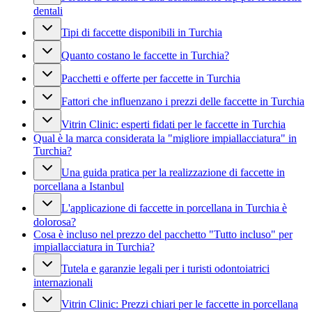
dentali
Tipi di faccette disponibili in Turchia
Quanto costano le faccette in Turchia?
Pacchetti e offerte per faccette in Turchia
Fattori che influenzano i prezzi delle faccette in Turchia
Vitrin Clinic: esperti fidati per le faccette in Turchia
Qual è la marca considerata la "migliore impiallacciatura" in
Turchia?
Una guida pratica per la realizzazione di faccette in
porcellana a Istanbul
L'applicazione di faccette in porcellana in Turchia è
dolorosa?
Cosa è incluso nel prezzo del pacchetto "Tutto incluso" per
impiallacciatura in Turchia?
Tutela e garanzie legali per i turisti odontoiatrici
internazionali
Vitrin Clinic: Prezzi chiari per le faccette in porcellana