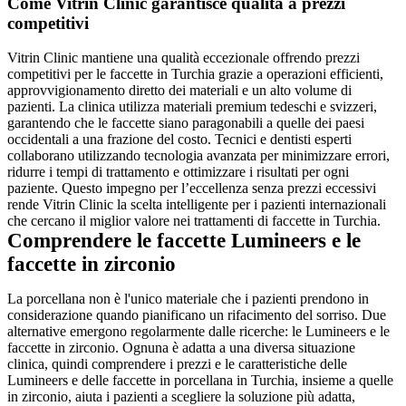
Come Vitrin Clinic garantisce qualità a prezzi
competitivi
Vitrin Clinic mantiene una qualità eccezionale offrendo prezzi
competitivi per le faccette in Turchia grazie a operazioni efficienti,
approvvigionamento diretto dei materiali e un alto volume di
pazienti. La clinica utilizza materiali premium tedeschi e svizzeri,
garantendo che le faccette siano paragonabili a quelle dei paesi
occidentali a una frazione del costo. Tecnici e dentisti esperti
collaborano utilizzando tecnologia avanzata per minimizzare errori,
ridurre i tempi di trattamento e ottimizzare i risultati per ogni
paziente. Questo impegno per l’eccellenza senza prezzi eccessivi
rende Vitrin Clinic la scelta intelligente per i pazienti internazionali
che cercano il miglior valore nei trattamenti di faccette in Turchia.
Comprendere le faccette Lumineers e le
faccette in zirconio
La porcellana non è l'unico materiale che i pazienti prendono in
considerazione quando pianificano un rifacimento del sorriso. Due
alternative emergono regolarmente dalle ricerche: le Lumineers e le
faccette in zirconio. Ognuna è adatta a una diversa situazione
clinica, quindi comprendere i prezzi e le caratteristiche delle
Lumineers e delle faccette in porcellana in Turchia, insieme a quelle
in zirconio, aiuta i pazienti a scegliere la soluzione più adatta,