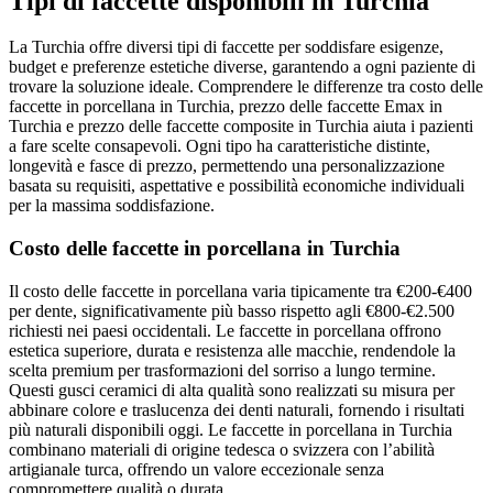
Tipi di faccette disponibili in Turchia
La Turchia offre diversi tipi di faccette per soddisfare esigenze,
budget e preferenze estetiche diverse, garantendo a ogni paziente di
trovare la soluzione ideale. Comprendere le differenze tra costo delle
faccette in porcellana in Turchia, prezzo delle faccette Emax in
Turchia e prezzo delle faccette composite in Turchia aiuta i pazienti
a fare scelte consapevoli. Ogni tipo ha caratteristiche distinte,
longevità e fasce di prezzo, permettendo una personalizzazione
basata su requisiti, aspettative e possibilità economiche individuali
per la massima soddisfazione.
Costo delle faccette in porcellana in Turchia
Il costo delle faccette in porcellana varia tipicamente tra €200-€400
per dente, significativamente più basso rispetto agli €800-€2.500
richiesti nei paesi occidentali. Le faccette in porcellana offrono
estetica superiore, durata e resistenza alle macchie, rendendole la
scelta premium per trasformazioni del sorriso a lungo termine.
Questi gusci ceramici di alta qualità sono realizzati su misura per
abbinare colore e traslucenza dei denti naturali, fornendo i risultati
più naturali disponibili oggi. Le faccette in porcellana in Turchia
combinano materiali di origine tedesca o svizzera con l’abilità
artigianale turca, offrendo un valore eccezionale senza
compromettere qualità o durata.