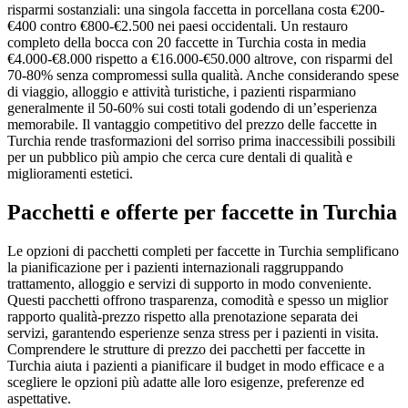
risparmi sostanziali: una singola faccetta in porcellana costa €200-
€400 contro €800-€2.500 nei paesi occidentali. Un restauro
completo della bocca con 20 faccette in Turchia costa in media
€4.000-€8.000 rispetto a €16.000-€50.000 altrove, con risparmi del
70-80% senza compromessi sulla qualità. Anche considerando spese
di viaggio, alloggio e attività turistiche, i pazienti risparmiano
generalmente il 50-60% sui costi totali godendo di un’esperienza
memorabile. Il vantaggio competitivo del prezzo delle faccette in
Turchia rende trasformazioni del sorriso prima inaccessibili possibili
per un pubblico più ampio che cerca cure dentali di qualità e
miglioramenti estetici.
Pacchetti e offerte per faccette in Turchia
Le opzioni di pacchetti completi per faccette in Turchia semplificano
la pianificazione per i pazienti internazionali raggruppando
trattamento, alloggio e servizi di supporto in modo conveniente.
Questi pacchetti offrono trasparenza, comodità e spesso un miglior
rapporto qualità-prezzo rispetto alla prenotazione separata dei
servizi, garantendo esperienze senza stress per i pazienti in visita.
Comprendere le strutture di prezzo dei pacchetti per faccette in
Turchia aiuta i pazienti a pianificare il budget in modo efficace e a
scegliere le opzioni più adatte alle loro esigenze, preferenze ed
aspettative.