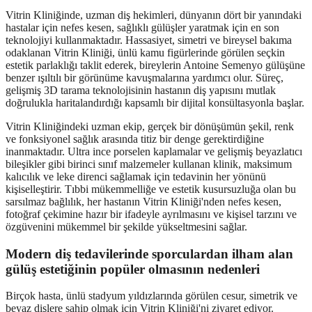
Vitrin Kliniğinde, uzman diş hekimleri, dünyanın dört bir yanındaki
hastalar için nefes kesen, sağlıklı gülüşler yaratmak için en son
teknolojiyi kullanmaktadır. Hassasiyet, simetri ve bireysel bakıma
odaklanan Vitrin Kliniği, ünlü kamu figürlerinde görülen seçkin
estetik parlaklığı taklit ederek, bireylerin Antoine Semenyo gülüşüne
benzer ışıltılı bir görünüme kavuşmalarına yardımcı olur. Süreç,
gelişmiş 3D tarama teknolojisinin hastanın diş yapısını mutlak
doğrulukla haritalandırdığı kapsamlı bir dijital konsültasyonla başlar.
Vitrin Kliniğindeki uzman ekip, gerçek bir dönüşümün şekil, renk
ve fonksiyonel sağlık arasında titiz bir denge gerektirdiğine
inanmaktadır. Ultra ince porselen kaplamalar ve gelişmiş beyazlatıcı
bileşikler gibi birinci sınıf malzemeler kullanan klinik, maksimum
kalıcılık ve leke direnci sağlamak için tedavinin her yönünü
kişiselleştirir. Tıbbi mükemmelliğe ve estetik kusursuzluğa olan bu
sarsılmaz bağlılık, her hastanın Vitrin Kliniği'nden nefes kesen,
fotoğraf çekimine hazır bir ifadeyle ayrılmasını ve kişisel tarzını ve
özgüvenini mükemmel bir şekilde yükseltmesini sağlar.
Modern diş tedavilerinde sporculardan ilham alan
gülüş estetiğinin popüler olmasının nedenleri
Birçok hasta, ünlü stadyum yıldızlarında görülen cesur, simetrik ve
beyaz dişlere sahip olmak için Vitrin Kliniği'ni ziyaret ediyor.