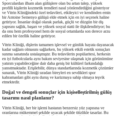
Sporculardan ilham alan gülüşlere olan bu artan talep, yüksek
profilli kişilerin kozmetik trendleri nasıl yönlendirdiğini gösteriyor
ve Vitrin Kliniğindeki özel tedavileri, etkileyici ve kendinden emin
bir Antoine Semenyo gülüşü elde etmek için en iyi seçenek haline
getiriyor. İnsanlar doğal olarak parlak, güçlü ve düzgün bir diş
yapısını sağlık, başarı ve yüksek sosyal statü ile ilişkilendiriyor; bu
da onu hem profesyonel hem de sosyal ortamlarda son derece arzu
edilen bir özellik haline getiriyor.
Vitrin Kliniği, dişlerin tamamen işlevsel ve günlük hayata dayanacak
kadar sağlam olmasını sağlarken, bu yüksek etkili estetik sonuçları
sunma sanatında ustalaşmıştır. Bu tedavilerin popülaritesi, herkesin
en iyi futbolcularla aynı bakım seviyesine ulaşmak için görünümüne
yatırım yapabileceğine dair daha geniş bir kültürel farkındalığı
yansıtmaktadır. Erişilebilir, dünya standartlarında kozmetik çözümler
sunarak, Vitrin Kliniği sıradan bireyleri en sevdikleri spor
kahramanları gibi aynı duruş ve karizmaya sahip olmaya teşvik
etmektedir.
Doğal ve dengeli sonuçlar için kişiselleştirilmiş gülüş
tasarımı nasıl planlanır?
Vitrin Kliniği, her bir işlemi hastanın benzersiz yüz yapısına ve
oranlarına mükemmel şekilde uyacak şekilde titizlikle tasarlar. Bu