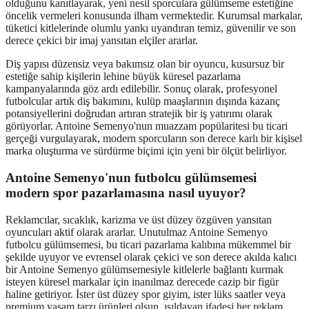
olduğunu kanıtlayarak, yeni nesil sporculara gülümseme estetiğine
öncelik vermeleri konusunda ilham vermektedir. Kurumsal markalar,
tüketici kitlelerinde olumlu yankı uyandıran temiz, güvenilir ve son
derece çekici bir imaj yansıtan elçiler ararlar.
Diş yapısı düzensiz veya bakımsız olan bir oyuncu, kusursuz bir
estetiğe sahip kişilerin lehine büyük küresel pazarlama
kampanyalarında göz ardı edilebilir. Sonuç olarak, profesyonel
futbolcular artık diş bakımını, kulüp maaşlarının dışında kazanç
potansiyellerini doğrudan artıran stratejik bir iş yatırımı olarak
görüyorlar. Antoine Semenyo'nun muazzam popülaritesi bu ticari
gerçeği vurgulayarak, modern sporcuların son derece karlı bir kişisel
marka oluşturma ve sürdürme biçimi için yeni bir ölçüt belirliyor.
Antoine Semenyo'nun futbolcu gülümsemesi
modern spor pazarlamasına nasıl uyuyor?
Reklamcılar, sıcaklık, karizma ve üst düzey özgüven yansıtan
oyuncuları aktif olarak ararlar. Unutulmaz Antoine Semenyo
futbolcu gülümsemesi, bu ticari pazarlama kalıbına mükemmel bir
şekilde uyuyor ve evrensel olarak çekici ve son derece akılda kalıcı
bir Antoine Semenyo gülümsemesiyle kitlelerle bağlantı kurmak
isteyen küresel markalar için inanılmaz derecede cazip bir figür
haline getiriyor. İster üst düzey spor giyim, ister lüks saatler veya
premium yaşam tarzı ürünleri olsun, ışıldayan ifadesi her reklam