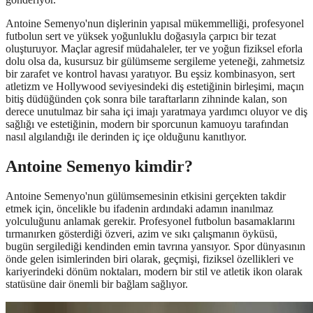
Antoine Semenyo'nun dişlerinin yapısal mükemmelliği, profesyonel
futbolun sert ve yüksek yoğunluklu doğasıyla çarpıcı bir tezat
oluşturuyor. Maçlar agresif müdahaleler, ter ve yoğun fiziksel eforla
dolu olsa da, kusursuz bir gülümseme sergileme yeteneği, zahmetsiz
bir zarafet ve kontrol havası yaratıyor. Bu eşsiz kombinasyon, sert
atletizm ve Hollywood seviyesindeki diş estetiğinin birleşimi, maçın
bitiş düdüğünden çok sonra bile taraftarların zihninde kalan, son
derece unutulmaz bir saha içi imajı yaratmaya yardımcı oluyor ve diş
sağlığı ve estetiğinin, modern bir sporcunun kamuoyu tarafından
nasıl algılandığı ile derinden iç içe olduğunu kanıtlıyor.
Antoine Semenyo kimdir?
Antoine Semenyo'nun gülümsemesinin etkisini gerçekten takdir
etmek için, öncelikle bu ifadenin ardındaki adamın inanılmaz
yolculuğunu anlamak gerekir. Profesyonel futbolun basamaklarını
tırmanırken gösterdiği özveri, azim ve sıkı çalışmanın öyküsü,
bugün sergilediği kendinden emin tavrına yansıyor. Spor dünyasının
önde gelen isimlerinden biri olarak, geçmişi, fiziksel özellikleri ve
kariyerindeki dönüm noktaları, modern bir stil ve atletik ikon olarak
statüsüne dair önemli bir bağlam sağlıyor.