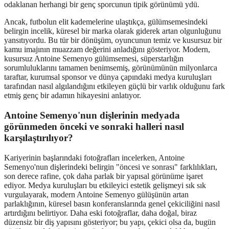
odaklanan herhangi bir genç sporcunun tipik görünümü ydü.
Ancak, futbolun elit kademelerine ulaştıkça, gülümsemesindeki
belirgin incelik, küresel bir marka olarak giderek artan olgunluğunu
yansıtıyordu. Bu tür bir dönüşüm, oyuncunun temiz ve kusursuz bir
kamu imajının muazzam değerini anladığını gösteriyor. Modern,
kusursuz Antoine Semenyo gülümsemesi, süperstarlığın
sorumluluklarını tamamen benimsemiş, görünümünün milyonlarca
taraftar, kurumsal sponsor ve dünya çapındaki medya kuruluşları
tarafından nasıl algılandığını etkileyen güçlü bir varlık olduğunu fark
etmiş genç bir adamın hikayesini anlatıyor.
Antoine Semenyo'nun dişlerinin medyada
görünmeden önceki ve sonraki halleri nasıl
karşılaştırılıyor?
Kariyerinin başlarındaki fotoğrafları incelerken, Antoine
Semenyo'nun dişlerindeki belirgin "öncesi ve sonrası" farklılıkları,
son derece rafine, çok daha parlak bir yapısal görünüme işaret
ediyor. Medya kuruluşları bu etkileyici estetik gelişmeyi sık sık
vurgulayarak, modern Antoine Semenyo gülüşünün artan
parlaklığının, küresel basın konferanslarında genel çekiciliğini nasıl
artırdığını belirtiyor. Daha eski fotoğraflar, daha doğal, biraz
düzensiz bir diş yapısını gösteriyor; bu yapı, çekici olsa da, bugün