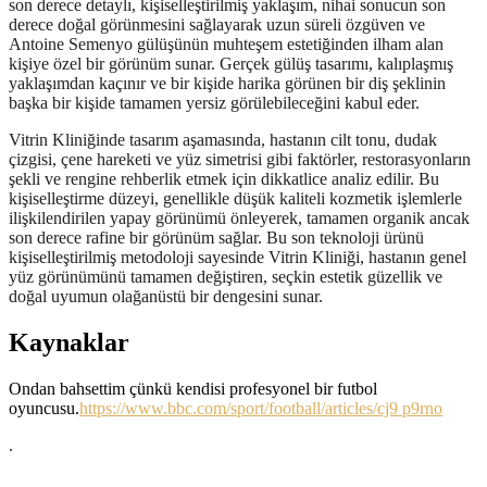
son derece detaylı, kişiselleştirilmiş yaklaşım, nihai sonucun son
derece doğal görünmesini sağlayarak uzun süreli özgüven ve
Antoine Semenyo gülüşünün muhteşem estetiğinden ilham alan
kişiye özel bir görünüm sunar. Gerçek gülüş tasarımı, kalıplaşmış
yaklaşımdan kaçınır ve bir kişide harika görünen bir diş şeklinin
başka bir kişide tamamen yersiz görülebileceğini kabul eder.
Vitrin Kliniğinde tasarım aşamasında, hastanın cilt tonu, dudak
çizgisi, çene hareketi ve yüz simetrisi gibi faktörler, restorasyonların
şekli ve rengine rehberlik etmek için dikkatlice analiz edilir. Bu
kişiselleştirme düzeyi, genellikle düşük kaliteli kozmetik işlemlerle
ilişkilendirilen yapay görünümü önleyerek, tamamen organik ancak
son derece rafine bir görünüm sağlar. Bu son teknoloji ürünü
kişiselleştirilmiş metodoloji sayesinde Vitrin Kliniği, hastanın genel
yüz görünümünü tamamen değiştiren, seçkin estetik güzellik ve
doğal uyumun olağanüstü bir dengesini sunar.
Kaynaklar
Ondan bahsettim çünkü kendisi profesyonel bir futbol
oyuncusu.
https://www.bbc.com/sport/football/articles/cj9
p9rno
.