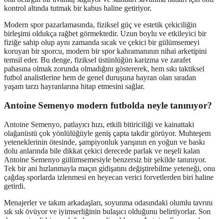
kontrol altında tutmak bir kabus haline getiriyor.
Modern spor pazarlamasında, fiziksel güç ve estetik çekiciliğin
birleşimi oldukça rağbet görmektedir. Uzun boylu ve etkileyici bir
fiziğe sahip olup aynı zamanda sıcak ve çekici bir gülümsemeyi
koruyan bir sporcu, modern bir spor kahramanının nihai arketipini
temsil eder. Bu denge, fiziksel üstünlüğün karizma ve zarafet
pahasına olmak zorunda olmadığını göstererek, hem sıkı taktiksel
futbol analistlerine hem de genel duruşuna hayran olan sıradan
yaşam tarzı hayranlarına hitap etmesini sağlar.
Antoine Semenyo modern futbolda neyle tanınıyor?
Antoine Semenyo, patlayıcı hızı, etkili bitiriciliği ve kainattaki
olağanüstü çok yönlülüğüyle geniş çapta takdir görüyor. Muhteşem
yeteneklerinin ötesinde, şampiyonluk yarışının en yoğun ve baskı
dolu anlarında bile dikkat çekici derecede parlak ve neşeli kalan
Antoine Semenyo gülümsemesiyle benzersiz bir şekilde tanınıyor.
Tek bir ani hızlanmayla maçın gidişatını değiştirebilme yeteneği, onu
çağdaş sporlarda izlenmesi en heyecan verici forvetlerden biri haline
getirdi.
Menajerler ve takım arkadaşları, soyunma odasındaki olumlu tavrını
sık sık övüyor ve iyimserliğinin bulaşıcı olduğunu belirtiyorlar. Son