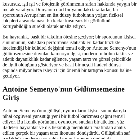
kusursuz, ışıl ışıl ve fotojenik görünmenin sırları hakkında yaygın bir
merak yaratıyor. Dünyanın dört bir yanındaki taraftarlar, bir
sporcunun Avrupa'nın en üst düzey futbolunun yoğun fiziksel
talepleri arasında nasıl bu kadar kusursuz bir görünümü
koruyabildiğin sürekli olarak analiz ediyor.
Bu hayranlık, basit bir takdirin ötesine geçiyor; bir sporcunun kişisel
sunumunun, sahadaki performans istatistikleri kadar titizlikle
incelendiği bir kültürel değişimi temsil ediyor. Antoine Semenyo'nun
gülümsemesine duyulan kamuoyu ilgisi, modern futbolun taktik ve
atletik dayanıklılık kadar eğlence, yaşam tarzı ve görsel çekicilikle
de ilgili olduğunu gösteriyor ve basit bir neşeli ifadeyi dünya
çapında milyonlarca izleyici için önemli bir tartışma konusu haline
getiriyor.
Antoine Semenyo'nun Gülümsemesine
Giriş
Antoine Semenyo'nun gülüşü, oyuncuların kişisel sunumlarıyla
nihai özgüveni yansıttığı yeni bir futbol karizması çağını temsil
ediyor. Bu ikonik görünüm, oyuncuyu sıradan bir atletten, yüz
ifadeleri hayranlar ve diş hekimliği meraklıları tarafından analiz
edilen gerçek bir yaşam tarzı ikonuna dönüştürdü. Gülüşünün saf
parlaklığı, modern spor yıldızlarının kamuoyu önündeki