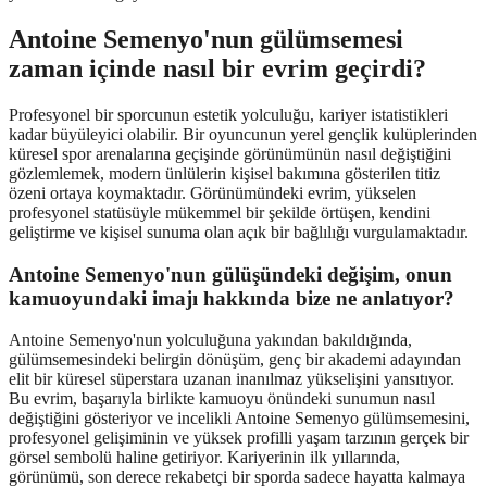
Antoine Semenyo'nun gülümsemesi
zaman içinde nasıl bir evrim geçirdi?
Profesyonel bir sporcunun estetik yolculuğu, kariyer istatistikleri
kadar büyüleyici olabilir. Bir oyuncunun yerel gençlik kulüplerinden
küresel spor arenalarına geçişinde görünümünün nasıl değiştiğini
gözlemlemek, modern ünlülerin kişisel bakımına gösterilen titiz
özeni ortaya koymaktadır. Görünümündeki evrim, yükselen
profesyonel statüsüyle mükemmel bir şekilde örtüşen, kendini
geliştirme ve kişisel sunuma olan açık bir bağlılığı vurgulamaktadır.
Antoine Semenyo'nun gülüşündeki değişim, onun
kamuoyundaki imajı hakkında bize ne anlatıyor?
Antoine Semenyo'nun yolculuğuna yakından bakıldığında,
gülümsemesindeki belirgin dönüşüm, genç bir akademi adayından
elit bir küresel süperstara uzanan inanılmaz yükselişini yansıtıyor.
Bu evrim, başarıyla birlikte kamuoyu önündeki sunumun nasıl
değiştiğini gösteriyor ve incelikli Antoine Semenyo gülümsemesini,
profesyonel gelişiminin ve yüksek profilli yaşam tarzının gerçek bir
görsel sembolü haline getiriyor. Kariyerinin ilk yıllarında,
görünümü, son derece rekabetçi bir sporda sadece hayatta kalmaya