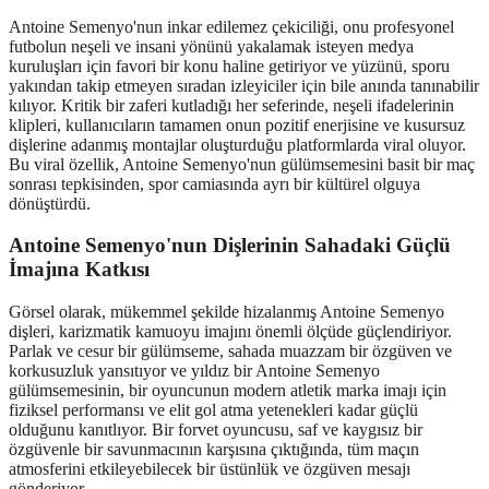
Antoine Semenyo'nun inkar edilemez çekiciliği, onu profesyonel
futbolun neşeli ve insani yönünü yakalamak isteyen medya
kuruluşları için favori bir konu haline getiriyor ve yüzünü, sporu
yakından takip etmeyen sıradan izleyiciler için bile anında tanınabilir
kılıyor. Kritik bir zaferi kutladığı her seferinde, neşeli ifadelerinin
klipleri, kullanıcıların tamamen onun pozitif enerjisine ve kusursuz
dişlerine adanmış montajlar oluşturduğu platformlarda viral oluyor.
Bu viral özellik, Antoine Semenyo'nun gülümsemesini basit bir maç
sonrası tepkisinden, spor camiasında ayrı bir kültürel olguya
dönüştürdü.
Antoine Semenyo'nun Dişlerinin Sahadaki Güçlü
İmajına Katkısı
Görsel olarak, mükemmel şekilde hizalanmış Antoine Semenyo
dişleri, karizmatik kamuoyu imajını önemli ölçüde güçlendiriyor.
Parlak ve cesur bir gülümseme, sahada muazzam bir özgüven ve
korkusuzluk yansıtıyor ve yıldız bir Antoine Semenyo
gülümsemesinin, bir oyuncunun modern atletik marka imajı için
fiziksel performansı ve elit gol atma yetenekleri kadar güçlü
olduğunu kanıtlıyor. Bir forvet oyuncusu, saf ve kaygısız bir
özgüvenle bir savunmacının karşısına çıktığında, tüm maçın
atmosferini etkileyebilecek bir üstünlük ve özgüven mesajı
gönderiyor.