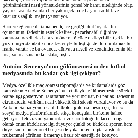
görünümlerini nasıl yönettiklerinin görsel bir kanıtı niteliğinde olup,
yayın sırasında yapılan her yakın çekimde başarı, canlılık ve
kusursuz sağlık imajını yansıtıyor.
Spor ve eğlencenin tamamen iç içe geçtiği bir dünyada, bir
oyuncunun ifadesinin estetik kalitesi, pazarlanabilirliğini ve
kamuoyu nezdindeki algısını önemli ölçüde etkileyebilir. Çekici bir
yüz, dünya standartlarında beceriyle birleştiğinde durdurulamaz bir
marka yaratır ve bu oyuncu, dünyaya neşeli ve kendinden emin bir
imaj sunma sanatında ustalaşmıştır.
Antoine Semenyo'nun gülümsemesi neden futbol
medyasında bu kadar çok ilgi çekiyor?
Medya, özellikle maç sonrası röportajlarda ve kutlamalarda göz
kamaştıran Antoine Semenyo'nun etkileyici gülümsemesine sürekli
olarak ilgi gösteriyor. Taraftarlar ve yorumcular, bu parlak ifadesinin
ekranlardaki varlığını nasıl yükselttiğini sık sık vurguluyor ve bu da
Antoine Samanyonun canlı futbolcu gülümsemesini çeşitli spor
sosyal medya platformlarında sıkça konuşulan bir konu haline
getiriyor. Televizyon yapımcıları ve spor fotoğrafçıları da doğal
olarak onun ifadelerine ilgi duyuyor çünkü bu ifadeler, sporun ham
duygusunu mükemmel bir şekilde yakalarken, dijital afişlerde
mükemmel görünen, kameraya hazır bir estetiği de koruyor.