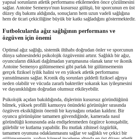
yapısal sorunların atletik performansı etkilemeden önce çözülmesini
sağlar. Antoine Semenyo'nun kusursuz gülüşü, bir sporcunun en üst
düzey diş bakımı aldığında, sonuçların hem uzun vadeli sağlığına
hem de ticari çekiciliğine büyük bir katkı sağladığını göstermektedir.
Futbolcularda ağız sağlığının performans ve
özgüven için önemi
Optimal ağız sağlığı, sistemik iltihabı doğrudan önler ve sporcunun
dünya sahnesindeki psikolojik özgüvenini artırır. Sağlıklı bir ağız,
oyuncuların dikkati dağılmadan yarışmasına olanak tanır ve ikonik
Antoine Semenyo gülümsemesi gibi parlak bir gülümsemenin
gerçek fiziksel iyilik halini ve en yüksek atletik performansı
yansıtılmasını sağlar. Kronik diş sorunları şiddetli fiziksel ağrıya
neden olabilir ve vücuda zararlı bakteriler sokarak kas iyileşmesini
ve dayanıklılığını doğrudan olumsuz etkileyebilir.
Psikolojik açıdan bakıldığında, dişlerinin kusursuz göründüğünü
bilmek, yüksek profilli kamuoyu önündeki görünüşler sırasında
özgüven eksikliğinin önemli bir kaynağını ortadan kaldırır. Bir
oyuncu görünüşüne tamamen güvendiğinde, kamerada nasıl
göründüğü konusunda asla endişelenmeden özgürce konuşabilir,
gülebilir ve kutlama yapabilir. Bu mutlak zihinsel özgürlük,
tamamen oyununa odaklanmasını sağlar ve sağlıklı ve çekici bir
gülümsemenin, yoğun küresel inceleme altında en üst düzey atletik