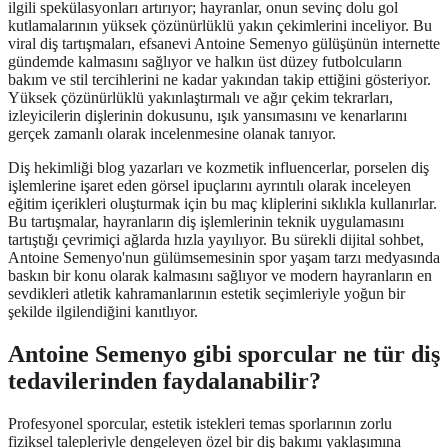
ilgili spekülasyonları artırıyor; hayranlar, onun sevinç dolu gol
kutlamalarının yüksek çözünürlüklü yakın çekimlerini inceliyor. Bu
viral diş tartışmaları, efsanevi Antoine Semenyo gülüşünün internette
gündemde kalmasını sağlıyor ve halkın üst düzey futbolcuların
bakım ve stil tercihlerini ne kadar yakından takip ettiğini gösteriyor.
Yüksek çözünürlüklü yakınlaştırmalı ve ağır çekim tekrarları,
izleyicilerin dişlerinin dokusunu, ışık yansımasını ve kenarlarını
gerçek zamanlı olarak incelenmesine olanak tanıyor.
Diş hekimliği blog yazarları ve kozmetik influencerlar, porselen diş
işlemlerine işaret eden görsel ipuçlarını ayrıntılı olarak inceleyen
eğitim içerikleri oluşturmak için bu maç kliplerini sıklıkla kullanırlar.
Bu tartışmalar, hayranların diş işlemlerinin teknik uygulamasını
tartıştığı çevrimiçi ağlarda hızla yayılıyor. Bu sürekli dijital sohbet,
Antoine Semenyo'nun gülümsemesinin spor yaşam tarzı medyasında
baskın bir konu olarak kalmasını sağlıyor ve modern hayranların en
sevdikleri atletik kahramanlarının estetik seçimleriyle yoğun bir
şekilde ilgilendiğini kanıtlıyor.
Antoine Semenyo gibi sporcular ne tür diş
tedavilerinden faydalanabilir?
Profesyonel sporcular, estetik istekleri temas sporlarının zorlu
fiziksel talepleriyle dengeleyen özel bir diş bakımı yaklaşımına