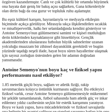
özgüven kazandırmıştır. Canlı ve çok kültürlü bir ortamda büyümek
ona hayata dair geniş bir bakış açısı sağlarken, Gana kökenleriyle
olan derin bağı da ona gurur ve topluluk ruhu aşılamıştır.
Bu eşsiz kültürel karışım, hayranlarıyla ve medyayla etkileşim
biçiminde açıkça görülüyor. Mirasıyla sıkça ilişkilendirilen sıcaklık
ve misafirperverlik, halkı her selamladığında kendini gösteriyor ve
Antoine Semenyo'nun gülümsemesi samimi ve kişisel mutluluğun
derin köklerinden kaynaklanıyor gibi hissettiriyor. Gençlik
akademilerinden uluslararası futbolun büyük sahnelerine uzanan
yolculuğu muazzam bir zihinsel dayanıklılık gerektirdi ve bugün
yüzünde taşıdığı neşeli ifade, hayat boyu süren hayallerine ulaşmak
için sayısız zorluğun üstesinden gelen bir adamın doğrudan
yansımasıdır.
Antoine Semenyo'nun boyu kaç ve fiziksel yapısı
performansını nasıl etkiliyor?
1.85 metrelik güçlü boyu, sağlam ve atletik fiziği, rakip
savunmacılara kolayca üstünlük kurmasını sağlıyor. Bu etkileyici
fiziksel varlık, cesur Antoine Semenyo gülümsemesiyle mükemmel
bir şekilde tamamlanarak, futbol sahasında ham atletik güç ve inkar
edilemez yıldız cazibesinin seçkin bir estetik karışımını yaratıyor.
Boyu ve kaslı yapısı, hava mücadelelerinde ve fiziksel savaşlarda
ona belirgin bir avantaj sağlıyor ve standart savunma hatları için onu