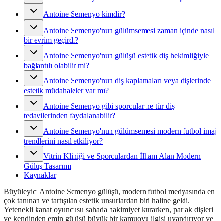
Antoine Semenyo kimdir?
Antoine Semenyo'nun gülümsemesi zaman içinde nasıl
bir evrim geçirdi?
Antoine Semenyo'nun gülüşü estetik diş hekimliğiyle
bağlantılı olabilir mi?
Antoine Semenyo'nun diş kaplamaları veya dişlerinde
estetik müdahaleler var mı?
Antoine Semenyo gibi sporcular ne tür diş
tedavilerinden faydalanabilir?
Antoine Semenyo'nun gülümsemesi modern futbol imaj
trendlerini nasıl etkiliyor?
Vitrin Kliniği ve Sporculardan İlham Alan Modern
Gülüş Tasarımı
Kaynaklar
Büyüleyici Antoine Semenyo gülüşü, modern futbol medyasında en
çok tanınan ve tartışılan estetik unsurlardan biri haline geldi.
Yetenekli kanat oyuncusu sahada hakimiyet kurarken, parlak dişleri
ve kendinden emin gülüşü büyük bir kamuoyu ilgisi uyandırıyor ve