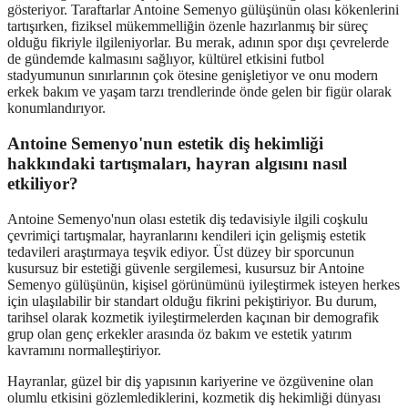
gösteriyor. Taraftarlar Antoine Semenyo gülüşünün olası kökenlerini
tartışırken, fiziksel mükemmelliğin özenle hazırlanmış bir süreç
olduğu fikriyle ilgileniyorlar. Bu merak, adının spor dışı çevrelerde
de gündemde kalmasını sağlıyor, kültürel etkisini futbol
stadyumunun sınırlarının çok ötesine genişletiyor ve onu modern
erkek bakım ve yaşam tarzı trendlerinde önde gelen bir figür olarak
konumlandırıyor.
Antoine Semenyo'nun estetik diş hekimliği
hakkındaki tartışmaları, hayran algısını nasıl
etkiliyor?
Antoine Semenyo'nun olası estetik diş tedavisiyle ilgili coşkulu
çevrimiçi tartışmalar, hayranlarını kendileri için gelişmiş estetik
tedavileri araştırmaya teşvik ediyor. Üst düzey bir sporcunun
kusursuz bir estetiği güvenle sergilemesi, kusursuz bir Antoine
Semenyo gülüşünün, kişisel görünümünü iyileştirmek isteyen herkes
için ulaşılabilir bir standart olduğu fikrini pekiştiriyor. Bu durum,
tarihsel olarak kozmetik iyileştirmelerden kaçınan bir demografik
grup olan genç erkekler arasında öz bakım ve estetik yatırım
kavramını normalleştiriyor.
Hayranlar, güzel bir diş yapısının kariyerine ve özgüvenine olan
olumlu etkisini gözlemlediklerini, kozmetik diş hekimliği dünyası