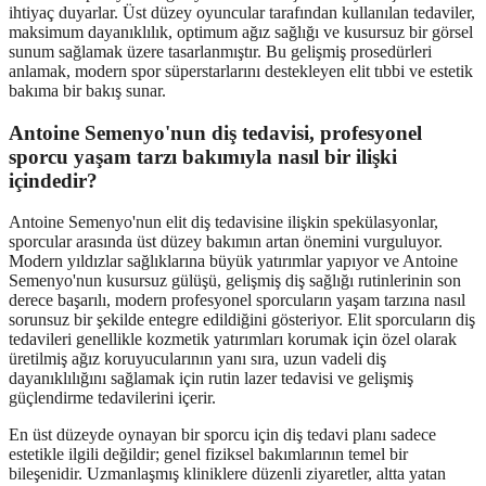
ihtiyaç duyarlar. Üst düzey oyuncular tarafından kullanılan tedaviler,
maksimum dayanıklılık, optimum ağız sağlığı ve kusursuz bir görsel
sunum sağlamak üzere tasarlanmıştır. Bu gelişmiş prosedürleri
anlamak, modern spor süperstarlarını destekleyen elit tıbbi ve estetik
bakıma bir bakış sunar.
Antoine Semenyo'nun diş tedavisi, profesyonel
sporcu yaşam tarzı bakımıyla nasıl bir ilişki
içindedir?
Antoine Semenyo'nun elit diş tedavisine ilişkin spekülasyonlar,
sporcular arasında üst düzey bakımın artan önemini vurguluyor.
Modern yıldızlar sağlıklarına büyük yatırımlar yapıyor ve Antoine
Semenyo'nun kusursuz gülüşü, gelişmiş diş sağlığı rutinlerinin son
derece başarılı, modern profesyonel sporcuların yaşam tarzına nasıl
sorunsuz bir şekilde entegre edildiğini gösteriyor. Elit sporcuların diş
tedavileri genellikle kozmetik yatırımları korumak için özel olarak
üretilmiş ağız koruyucularının yanı sıra, uzun vadeli diş
dayanıklılığını sağlamak için rutin lazer tedavisi ve gelişmiş
güçlendirme tedavilerini içerir.
En üst düzeyde oynayan bir sporcu için diş tedavi planı sadece
estetikle ilgili değildir; genel fiziksel bakımlarının temel bir
bileşenidir. Uzmanlaşmış kliniklere düzenli ziyaretler, altta yatan