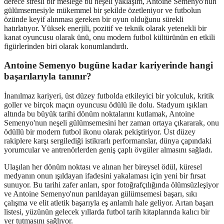
derece stresli bir mesleğe bu neşeli yaklaşım, Antoine Semenyo'nun
gülümsemesiyle mükemmel bir şekilde özetleniyor ve futbolun
özünde keyif alınması gereken bir oyun olduğunu sürekli
hatırlatıyor. Yüksek enerjili, pozitif ve teknik olarak yetenekli bir
kanat oyuncusu olarak ünü, onu modern futbol kültürünün en etkili
figürlerinden biri olarak konumlandırdı.
Antoine Semenyo bugüne kadar kariyerinde hangi
başarılarıyla tanınır?
İnanılmaz kariyeri, üst düzey futbolda etkileyici bir yolculuk, kritik
goller ve birçok maçın oyuncusu ödülü ile dolu. Stadyum ışıkları
altında bu büyük tarihi dönüm noktalarını kutlamak, Antoine
Semenyo'nun neşeli gülümsemesini her zaman ortaya çıkararak, onu
ödüllü bir modern futbol ikonu olarak pekiştiriyor. Üst düzey
rakiplere karşı sergilediği istikrarlı performanslar, dünya çapındaki
yorumcular ve antrenörlerden geniş çaplı övgüler almasını sağladı.
Ulaşılan her dönüm noktası ve alınan her bireysel ödül, küresel
medyanın onun ışıldayan ifadesini yakalaması için yeni bir fırsat
sunuyor. Bu tarihi zafer anları, spor fotoğrafçılığında ölümsüzleşiyor
ve Antoine Semenyo'nun parıldayan gülümsemesi başarı, sıkı
çalışma ve elit atletik başarıyla eş anlamlı hale geliyor. Artan başarı
listesi, yüzünün gelecek yıllarda futbol tarih kitaplarında kalıcı bir
yer tutmasını sağlıyor.