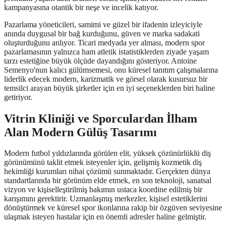
kampanyasına otantik bir neşe ve incelik katıyor.
Pazarlama yöneticileri, samimi ve güzel bir ifadenin izleyiciyle
anında duygusal bir bağ kurduğunu, güven ve marka sadakati
oluşturduğunu anlıyor. Ticari medyada yer alması, modern spor
pazarlamasının yalnızca ham atletik istatistiklerden ziyade yaşam
tarzı estetiğine büyük ölçüde dayandığını gösteriyor. Antoine
Semenyo'nun kalıcı gülümsemesi, onu küresel tanıtım çalışmalarına
liderlik edecek modern, karizmatik ve görsel olarak kusursuz bir
temsilci arayan büyük şirketler için en iyi seçeneklerden biri haline
getiriyor.
Vitrin Kliniği ve Sporculardan İlham
Alan Modern Gülüş Tasarımı
Modern futbol yıldızlarında görülen elit, yüksek çözünürlüklü diş
görünümünü taklit etmek isteyenler için, gelişmiş kozmetik diş
hekimliği kurumları nihai çözümü sunmaktadır. Gerçekten dünya
standartlarında bir görünüm elde etmek, en son teknoloji, sanatsal
vizyon ve kişiselleştirilmiş bakımın ustaca koordine edilmiş bir
karışımını gerektirir. Uzmanlaşmış merkezler, kişisel estetiklerini
dönüştürmek ve küresel spor ikonlarına rakip bir özgüven seviyesine
ulaşmak isteyen hastalar için en önemli adresler haline gelmiştir.