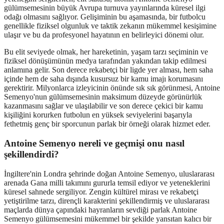
gülümsemesinin büyük Avrupa turnuva yayınlarında küresel ilgi
odağı olmasını sağlıyor. Gelişiminin bu aşamasında, bir futbolcu
genellikle fiziksel olgunluk ve taktik zekanın mükemmel kesişimine
ulaşır ve bu da profesyonel hayatının en belirleyici dönemi olur.
Bu elit seviyede olmak, her hareketinin, yaşam tarzı seçiminin ve
fiziksel dönüşümünün medya tarafından yakından takip edilmesi
anlamına gelir. Son derece rekabetçi bir ligde yer alması, hem saha
içinde hem de saha dışında kusursuz bir kamu imajı korumasını
gerektirir. Milyonlarca izleyicinin önünde sık sık görünmesi, Antoine
Semenyo'nun gülümsemesinin maksimum düzeyde görünürlük
kazanmasını sağlar ve ulaşılabilir ve son derece çekici bir kamu
kişiliğini korurken futbolun en yüksek seviyelerini başarıyla
fethetmiş genç bir sporcunun parlak bir örneği olarak hizmet eder.
Antoine Semenyo nereli ve geçmişi onu nasıl
şekillendirdi?
İngiltere'nin Londra şehrinde doğan Antoine Semenyo, uluslararası
arenada Gana milli takımını gururla temsil ediyor ve yeteneklerini
küresel sahnede sergiliyor. Zengin kültürel mirası ve rekabetçi
yetiştirilme tarzı, dirençli karakterini şekillendirmiş ve uluslararası
maçlarda dünya çapındaki hayranların sevdiği parlak Antoine
Semenyo gülümsemesini mükemmel bir şekilde yansıtan kalıcı bir