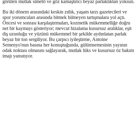
görülen mutlak simetri ve göz kamaştırıcı beyaz parlaklıktan yoksun.
Bu iki dönem arasındaki keskin zıtlık, yaşam tarzı gazetecileri ve
spor yorumcuları arasında bitmek bilmeyen tartışmalara yol açtı.
Öncesi ve sonrası karşılaştırmaları, kozmetik mükemmelliğe doğru
net bir kaymayı gösteriyor; mevcut hizalama kusursuz aralıklar, eşit
diş uzunluğu ve yüzünü mükemmel bir şekilde aydınlatan parlak
beyaz bir ton sergiliyor. Bu çarpıcı iyileştirme, Antoine
Semenyo'nun basına her konuştuğunda, gülümsemesinin yayının
odak noktası olmasını sağlayarak, mutlak lüks ve kusursuz öz bakım
imajı yansıtıyor.