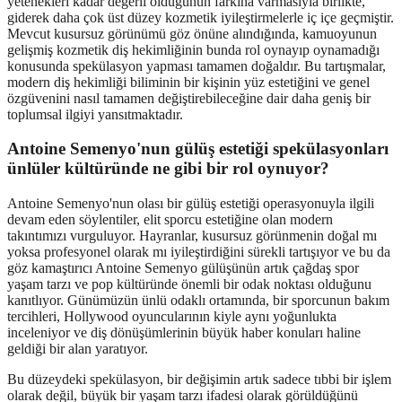
yetenekleri kadar değerli olduğunun farkına varmasıyla birlikte,
giderek daha çok üst düzey kozmetik iyileştirmelerle iç içe geçmiştir.
Mevcut kusursuz görünümü göz önüne alındığında, kamuoyunun
gelişmiş kozmetik diş hekimliğinin bunda rol oynayıp oynamadığı
konusunda spekülasyon yapması tamamen doğaldır. Bu tartışmalar,
modern diş hekimliği biliminin bir kişinin yüz estetiğini ve genel
özgüvenini nasıl tamamen değiştirebileceğine dair daha geniş bir
toplumsal ilgiyi yansıtmaktadır.
Antoine Semenyo'nun gülüş estetiği spekülasyonları
ünlüler kültüründe ne gibi bir rol oynuyor?
Antoine Semenyo'nun olası bir gülüş estetiği operasyonuyla ilgili
devam eden söylentiler, elit sporcu estetiğine olan modern
takıntımızı vurguluyor. Hayranlar, kusursuz görünmenin doğal mı
yoksa profesyonel olarak mı iyileştirdiğini sürekli tartışıyor ve bu da
göz kamaştırıcı Antoine Semenyo gülüşünün artık çağdaş spor
yaşam tarzı ve pop kültüründe önemli bir odak noktası olduğunu
kanıtlıyor. Günümüzün ünlü odaklı ortamında, bir sporcunun bakım
tercihleri, Hollywood oyuncularının kiyle aynı yoğunlukta
inceleniyor ve diş dönüşümlerinin büyük haber konuları haline
geldiği bir alan yaratıyor.
Bu düzeydeki spekülasyon, bir değişimin artık sadece tıbbi bir işlem
olarak değil, büyük bir yaşam tarzı ifadesi olarak görüldüğünü