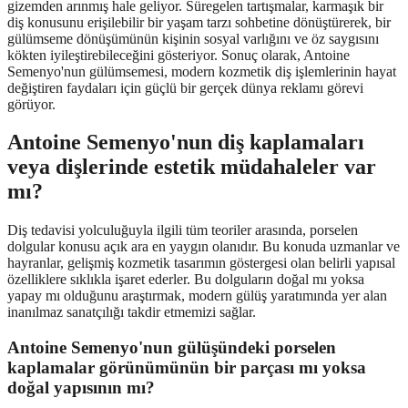
gizemden arınmış hale geliyor. Süregelen tartışmalar, karmaşık bir
diş konusunu erişilebilir bir yaşam tarzı sohbetine dönüştürerek, bir
gülümseme dönüşümünün kişinin sosyal varlığını ve öz saygısını
kökten iyileştirebileceğini gösteriyor. Sonuç olarak, Antoine
Semenyo'nun gülümsemesi, modern kozmetik diş işlemlerinin hayat
değiştiren faydaları için güçlü bir gerçek dünya reklamı görevi
görüyor.
Antoine Semenyo'nun diş kaplamaları
veya dişlerinde estetik müdahaleler var
mı?
Diş tedavisi yolculuğuyla ilgili tüm teoriler arasında, porselen
dolgular konusu açık ara en yaygın olanıdır. Bu konuda uzmanlar ve
hayranlar, gelişmiş kozmetik tasarımın göstergesi olan belirli yapısal
özelliklere sıklıkla işaret ederler. Bu dolguların doğal mı yoksa
yapay mı olduğunu araştırmak, modern gülüş yaratımında yer alan
inanılmaz sanatçılığı takdir etmemizi sağlar.
Antoine Semenyo'nun gülüşündeki porselen
kaplamalar görünümünün bir parçası mı yoksa
doğal yapısının mı?