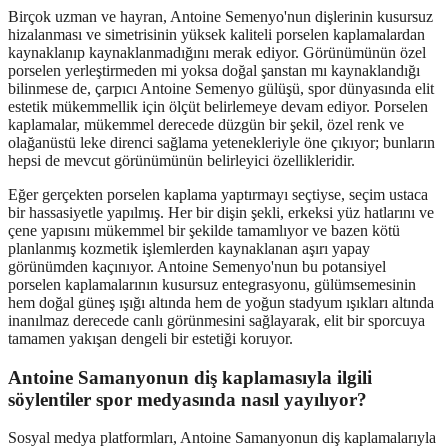
Birçok uzman ve hayran, Antoine Semenyo'nun dişlerinin kusursuz
hizalanması ve simetrisinin yüksek kaliteli porselen kaplamalardan
kaynaklanıp kaynaklanmadığını merak ediyor. Görünümünün özel
porselen yerleştirmeden mi yoksa doğal şanstan mı kaynaklandığı
bilinmese de, çarpıcı Antoine Semenyo gülüşü, spor dünyasında elit
estetik mükemmellik için ölçüt belirlemeye devam ediyor. Porselen
kaplamalar, mükemmel derecede düzgün bir şekil, özel renk ve
olağanüstü leke direnci sağlama yetenekleriyle öne çıkıyor; bunların
hepsi de mevcut görünümünün belirleyici özellikleridir.
Eğer gerçekten porselen kaplama yaptırmayı seçtiyse, seçim ustaca
bir hassasiyetle yapılmış. Her bir dişin şekli, erkeksi yüz hatlarını ve
çene yapısını mükemmel bir şekilde tamamlıyor ve bazen kötü
planlanmış kozmetik işlemlerden kaynaklanan aşırı yapay
görünümden kaçınıyor. Antoine Semenyo'nun bu potansiyel
porselen kaplamalarının kusursuz entegrasyonu, gülümsemesinin
hem doğal güneş ışığı altında hem de yoğun stadyum ışıkları altında
inanılmaz derecede canlı görünmesini sağlayarak, elit bir sporcuya
tamamen yakışan dengeli bir estetiği koruyor.
Antoine Samanyonun diş kaplamasıyla ilgili
söylentiler spor medyasında nasıl yayılıyor?
Sosyal medya platformları, Antoine Samanyonun diş kaplamalarıyla