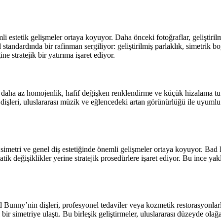
stetik gelişmeler ortaya koyuyor. Daha önceki fotoğraflar, geliştirilme
tandardında bir rafinman sergiliyor: geliştirilmiş parlaklık, simetrik 
e stratejik bir yatırıma işaret ediyor.
?
a daha az homojenlik, hafif değişken renklendirme ve küçük hizalama tut
leri, uluslararası müzik ve eğlencedeki artan görünürlüğü ile uyumlu k
, simetri ve genel diş estetiğinde önemli gelişmeler ortaya koyuyor. Bad 
ik değişiklikler yerine stratejik prosedürlere işaret ediyor. Bu ince y
 Bunny’nin dişleri, profesyonel tedaviler veya kozmetik restorasyonlarla tu
 simetriye ulaştı. Bu birleşik geliştirmeler, uluslararası düzeyde olağ