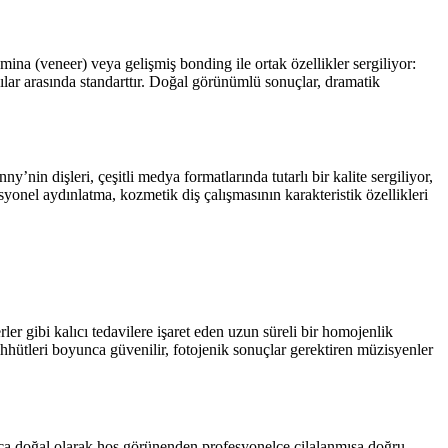
ina (veneer) veya gelişmiş bonding ile ortak özellikler sergiliyor:
çılar arasında standarttır. Doğal görünümlü sonuçlar, dramatik
in dişleri, çeşitli medya formatlarında tutarlı bir kalite sergiliyor,
yonel aydınlatma, kozmetik diş çalışmasının karakteristik özellikleri
er gibi kalıcı tedavilere işaret eden uzun süreli bir homojenlik
aahhütleri boyunca güvenilir, fotojenik sonuçlar gerektiren müzisyenler
yunca doğal olarak hoş görünenden profesyonelce cilalanmışa doğru