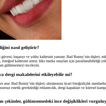
ğini nasıl geliştirir?
güveni, başarıyı ve yıldız kalitesini yansıtır. Bad Bunny’nin dişleri, mi
fotoğraf kalitesini artırır, lüks marka onayları için pazarlanabilirliği y
n gülümsemeyi inceleyin.
a dergi makalelerini etkileyebilir mi?
r arar. Bad Bunny’nin dişleri, uluslararası ticari fotoğrafçılık standartl
rsuz estetik gerektirdiği reklamcılık, dergi kapakları ve küresel kampany
ın çekimler, gülümsemedeki ince değişiklikleri vurgul