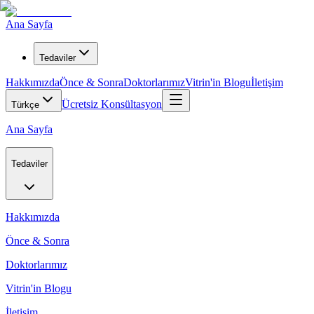
Ana Sayfa
Tedaviler
Hakkımızda
Önce & Sonra
Doktorlarımız
Vitrin'in Blogu
İletişim
Ücretsiz Konsültasyon
Türkçe
Ana Sayfa
Tedaviler
Hakkımızda
Önce & Sonra
Doktorlarımız
Vitrin'in Blogu
İletişim