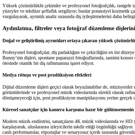
Yüksek çözünürlüklü çekimler ve profesyonel fotoğrafçılık, rastgele i
yüzeyler ve tekdüze şeffaflık sergiliyor; bunlar potansiyel kozmetik ça
vurgulayarak, ayrıntılı analiz sırasında diş iyileştirmelerini daha belirgi
Aydınlatma, filtreler veya fotoğraf düzenleme dişleri
Doğal ve geliştirilmiş ayrıntıları ortaya çıkaran yüksek çözünürlü
Profesyonel fotoğrafçılar, diş parlaklığını ve çekiciliğini en üst düzeye
Bunny’nin dişleri, spontane paparazzi fotoğraflarında, samimi konser
ötesinde otantik bir diş rafinmanına işaret ediyor.
Medya rötuşu ve post prodüksiyon efektleri
Dijital düzenleme dişleri geçici olarak beyazlatabilse de, müzisyenler
görüntülerinde ve profesyonel müzik videolarında sürekli olarak raf
dönüşmeyeceği için, post prodüksiyon manipülasyonu yerine gerçek diş
Küresel sanatçılar için kamera karşısına hazır bir gülümsemenin
Modern müzik endüstrisi, sanatçıların 4K müzik videolarında ve HD yay
karşılayarak, uluslararası izleyicilerin takdir ettiği özgünlüğü sağl
canlı performanslar, röportajlar ve senaryosuz içerik sırasında güvenilir