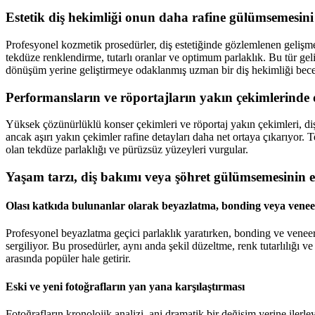
Estetik diş hekimliği onun daha rafine gülümsemesini
Profesyonel kozmetik prosedürler, diş estetiğinde gözlemlenen gelişmel
tekdüze renklendirme, tutarlı oranlar ve optimum parlaklık. Bu tür gel
dönüşüm yerine geliştirmeye odaklanmış uzman bir diş hekimliği beceri
Performansların ve röportajların yakın çekimlerinde d
Yüksek çözünürlüklü konser çekimleri ve röportaj yakın çekimleri, diş 
ancak aşırı yakın çekimler rafine detayları daha net ortaya çıkarıyor.
olan tekdüze parlaklığı ve pürüzsüz yüzeyleri vurgular.
Yaşam tarzı, diş bakımı veya şöhret gülümsemesinin e
Olası katkıda bulunanlar olarak beyazlatma, bonding veya venee
Profesyonel beyazlatma geçici parlaklık yaratırken, bonding ve veneerle
sergiliyor. Bu prosedürler, aynı anda şekil düzeltme, renk tutarlılığı 
arasında popüler hale getirir.
Eski ve yeni fotoğrafların yan yana karşılaştırması
Fotoğrafların kronolojik analizi, ani dramatik bir değişim yerine ile