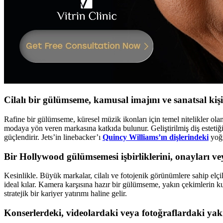
Cilalı bir gülümseme, kamusal imajını ve sanatsal kişili
Rafine bir gülümseme, küresel müzik ikonları için temel nitelikler olan 
modaya yön veren markasına katkıda bulunur. Geliştirilmiş diş estetiği, 
güçlendirir. Jets’in linebacker’ı
Quincy Williams’ın dişlerindeki
yoğu
Bir Hollywood gülümsemesi işbirliklerini, onayları vey
Kesinlikle. Büyük markalar, cilalı ve fotojenik görünümlere sahip elçile
ideal kılar. Kamera karşısına hazır bir gülümseme, yakın çekimlerin kusu
stratejik bir kariyer yatırımı haline gelir.
Konserlerdeki, videolardaki veya fotoğraflardaki yak