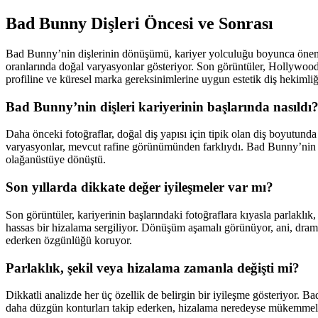
Bad Bunny Dişleri Öncesi ve Sonrası
Bad Bunny’nin dişlerinin dönüşümü, kariyer yolculuğu boyunca önemli e
oranlarında doğal varyasyonlar gösteriyor. Son görüntüler, Hollywood s
profiline ve küresel marka gereksinimlerine uygun estetik diş hekimliğin
Bad Bunny’nin dişleri kariyerinin başlarında nasıldı
Daha önceki fotoğraflar, doğal diş yapısı için tipik olan diş boyutund
varyasyonlar, mevcut rafine görünümünden farklıydı. Bad Bunny’nin diş
olağanüstüye dönüştü.
Son yıllarda dikkate değer iyileşmeler var mı?
Son görüntüler, kariyerinin başlarındaki fotoğraflara kıyasla parlaklık
hassas bir hizalama sergiliyor. Dönüşüm aşamalı görünüyor, ani, dramat
ederken özgünlüğü koruyor.
Parlaklık, şekil veya hizalama zamanla değişti mi?
Dikkatli analizde her üç özellik de belirgin bir iyileşme gösteriyor. Bad
daha düzgün konturları takip ederken, hizalama neredeyse mükemmel bir