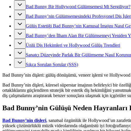
Bad Bunny Bir Hollywood Gülümsemesi Mi Sergiliyor?
Bad Bunny’nin Gülümsemesindeki Profesyonel Diş İşlemi
Gülüş Estetiği Bad Bunny’nin Kamusal İmajını Nasıl Geli
Bad Bunny’den İlham Alan Bir Gülümsemeyi Yeniden Yar
Ünlü Diş Hekimleri ve Hollywood Gülüş Trendleri
Sanatçı Düzeyinde Parlak Bir Gülümseme Nasıl Korunu
Sıkça Sorulan Sorular (SSS)
Bad Bunny’nin dişleri: gülüş dönüşümü, veneer işlemi ve Hollywood
Bad Bunny’nin dişleri, küresel süperstar imajının belirleyici bir özel
ortaklıklarını güçlendiren stratejik bir estetik diş hekimliğini yansıt
diş çalışmalarını araştırarak benzer sonuçlara ulaşmak için içgörüler s
Bad Bunny’nin Gülüşü Neden Hayranları 
Bad Bunny’nin dişleri
, sanatsal özgünlük ile Hollywood’un zarafeti
yüksek çözünürlüklü müzik videolarında olağanüstü iyi fotoğraflanıyor
gülümsemesini tanınabilir marka kimliğinin ayrılmaz bir bileşeni haline