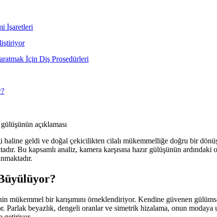
 İşaretleri
ştiriyor
atmak İçin Diş Prosedürleri
r?
 gülüşünün açıklaması
liği haline geldi ve doğal çekicilikten cilalı mükemmelliğe doğru bir dö
maktadır. Bu kapsamlı analiz, kamera karşısına hazır gülüşünün ardındaki 
unmaktadır.
Büyülüyor?
nin mükemmel bir karışımını örneklendiriyor. Kendine güvenen gülümseme
. Parlak beyazlık, dengeli oranlar ve simetrik hizalama, onun modaya u
 getiriyor.