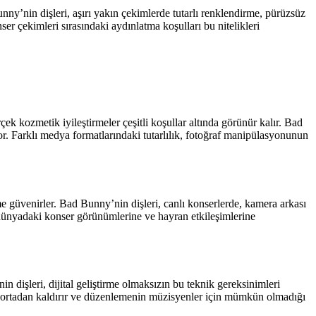
ny’nin dişleri, aşırı yakın çekimlerde tutarlı renklendirme, pürüzsüz
er çekimleri sırasındaki aydınlatma koşulları bu nitelikleri
rçek kozmetik iyileştirmeler çeşitli koşullar altında görünür kalır. Bad
r. Farklı medya formatlarındaki tutarlılık, fotoğraf manipülasyonunun
me güvenirler. Bad Bunny’nin dişleri, canlı konserlerde, kamera arkası
dünyadaki konser görünümlerine ve hayran etkileşimlerine
dişleri, dijital geliştirme olmaksızın bu teknik gereksinimleri
ini ortadan kaldırır ve düzenlemenin müzisyenler için mümkün olmadığı