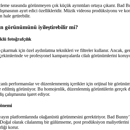
zleme sırasında görünmeyen çok küçük ayrıntıları ortaya çıkarır. Bad Bun
lışmasının ayırt edici özellikleridir. Müzik videosu prodüksiyonu ve kons
n hale getirebilir.
nin görünümünü iyileştirebilir mi?
klü fotoğrafçılık
 çıkarmak için özel aydınlatma teknikleri ve filtreler kullanır. Ancak, ge
 çekimlerinde ve profesyonel kampanyalarda cilalı görünümlerini koruyo
 canlı performanslar ve düzenlenmemiş içerikler için orijinal bir görünü
ine edilmiş görünüyor. Bu homojenlik, düzenlenmiş görüntülerin gerçek 
 çalışmasına işaret ediyor.
 önemi
ın platformlarında olağanüstü görünmesini gerektiriyor. Bad Bunny’nin 
ıyor. Doğal olarak cilalanmış bir gülümseme, post prodüksiyon maliyetler
liği korur.