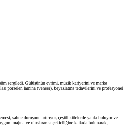
nüşüm sergiledi. Gülüşünün evrimi, müzik kariyerini ve marka
olası porselen lamina (veneer), beyazlatma tedavilerini ve profesyonel
si, sahne duruşunu artırıyor, çeşitli kitlelerde yankı buluyor ve
ygun imajına ve uluslararası çekiciliğine katkıda bulunarak,