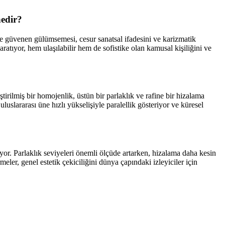
nedir?
e güvenen gülümsemesi, cesur sanatsal ifadesini ve karizmatik
yaratıyor, hem ulaşılabilir hem de sofistike olan kamusal kişiliğini ve
irilmiş bir homojenlik, üstün bir parlaklık ve rafine bir hizalama
uslararası üne hızlı yükselişiyle paralellik gösteriyor ve küresel
iyor. Parlaklık seviyeleri önemli ölçüde artarken, hizalama daha kesin
eler, genel estetik çekiciliğini dünya çapındaki izleyiciler için