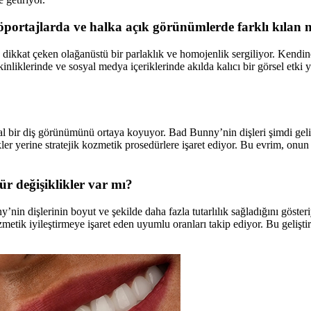
portajlarda ve halka açık görünümlerde farklı kılan 
dikkat çeken olağanüstü bir parlaklık ve homojenlik sergiliyor. Kendin
tkinliklerinde ve sosyal medya içeriklerinde akılda kalıcı bir görsel etki 
al bir diş görünümünü ortaya koyuyor. Bad Bunny’nin dişleri şimdi gelişt
r yerine stratejik kozmetik prosedürlere işaret ediyor. Bu evrim, onun ul
ür değişiklikler var mı?
nin dişlerinin boyut ve şekilde daha fazla tutarlılık sağladığını göster
metik iyileştirmeye işaret eden uyumlu oranları takip ediyor. Bu geliştirm