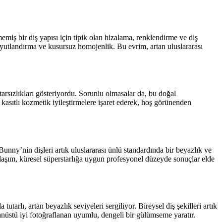
miş bir diş yapısı için tipik olan hizalama, renklendirme ve diş
boyutlandırma ve kusursuz homojenlik. Bu evrim, artan uluslararası
arsızlıkları gösteriyordu. Sorunlu olmasalar da, bu doğal
asıtlı kozmetik iyileştirmelere işaret ederek, hoş görünenden
Bunny’nin dişleri artık uluslararası ünlü standardında bir beyazlık ve
aklaşım, küresel süperstarlığa uygun profesyonel düzeyde sonuçlar elde
tarlı, artan beyazlık seviyeleri sergiliyor. Bireysel diş şekilleri artık
anüstü iyi fotoğraflanan uyumlu, dengeli bir gülümseme yaratır.