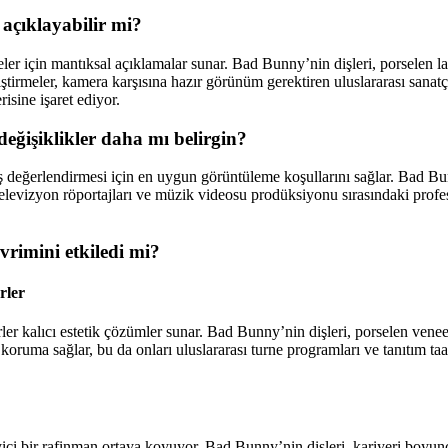
 açıklayabilir mi?
er için mantıksal açıklamalar sunar. Bad Bunny’nin dişleri, porselen lam
iştirmeler, kamera karşısına hazır görünüm gerektiren uluslararası sanat
sine işaret ediyor.
eğişiklikler daha mı belirgin?
değerlendirmesi için en uygun görüntüleme koşullarını sağlar. Bad Bunny’n
 Televizyon röportajları ve müzik videosu prodüksiyonu sırasındaki profes
vrimini etkiledi mi?
rler
r kalıcı estetik çözümler sunar. Bad Bunny’nin dişleri, porselen veneerl
ve koruma sağlar, bu da onları uluslararası turne programları ve tanıtım t
rleyici bir rafinman ortaya koyuyor. Bad Bunny’nin dişleri, kariyeri bo