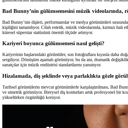
Bad Bunny’nin gülümsemesini müzik videolarında, rö
Bad Bunny’nin dişleri, performanslar ve medya görünümleri sırasında 
kişiliğini tamamlıyor. Cilalı estetik, müzik videolarında, kırmızı halı e
küresel süperstar statüsünü önemli ölçüde artırıyor.
Kariyeri boyunca gülümsemesi nasıl gelişti?
Kariyerinin başlarındaki görüntüler, son fotoğraflara kıyasla daha doğ
sergiliyor. Dönüşüm aşamalı görünüyor, bu da ani, dramatik değişiklikle
sanatçılar için müzik endüstrisi standartlarını yansıtıyor.
Hizalamada, diş şeklinde veya parlaklıkta gözle görül
Tarihsel görüntülerin mevcut görünümlerle karşılaştırılması, Bad Bunny’
ve simetrik görünüyor. Bireysel diş konturları artık profesyonel bir koz
yükseltirken özgünlüğü koruyor.