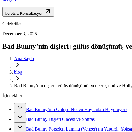
Ücretsiz Konsültasyon
Celebrities
December 3, 2025
Bad Bunny’nin dişleri: gülüş dönüşümü, v
Ana Sayfa
blog
Bad Bunny’nin dişleri: gülüş dönüşümü, veneer işlemi ve Hol
İçindekiler
Bad Bunny’nin Gülüşü Neden Hayranları Büyülüyor?
Bad Bunny Dişleri Öncesi ve Sonrası
Bad Bunny Porselen Lamina (Veneer) mı Yaptırdı, Yoksa 