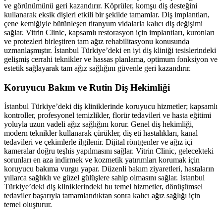
ve görünümünü geri kazandırır. Köprüler, komşu diş desteğini
kullanarak eksik dişleri etkili bir şekilde tamamlar. Diş implantları,
çene kemiğiyle bütünleşen titanyum vidalarla kalıcı diş değişimi
sağlar. Vitrin Clinic, kapsamlı restorasyon için implantları, kuronları
ve protezleri birleştiren tam ağız rehabilitasyonu konusunda
uzmanlaşmıştır. İstanbul Türkiye’deki en iyi diş kliniği tesislerindeki
gelişmiş cerrahi teknikler ve hassas planlama, optimum fonksiyon ve
estetik sağlayarak tam ağız sağlığını güvenle geri kazandırır.
Koruyucu Bakım ve Rutin Diş Hekimliği
İstanbul Türkiye’deki diş kliniklerinde koruyucu hizmetler; kapsamlı
kontroller, profesyonel temizlikler, florür tedavileri ve hasta eğitimi
yoluyla uzun vadeli ağız sağlığını korur. Genel diş hekimliği,
modern teknikler kullanarak çürükler, diş eti hastalıkları, kanal
tedavileri ve çekimlerle ilgilenir. Dijital röntgenler ve ağız içi
kameralar doğru teşhis yapılmasını sağlar. Vitrin Clinic, gelecekteki
sorunları en aza indirmek ve kozmetik yatırımları korumak için
koruyucu bakıma vurgu yapar. Düzenli bakım ziyaretleri, hastaların
yıllarca sağlıklı ve güzel gülüşlere sahip olmasını sağlar. İstanbul
Türkiye’deki diş kliniklerindeki bu temel hizmetler, dönüşümsel
tedaviler başarıyla tamamlandıktan sonra kalıcı ağız sağlığı için
temel oluşturur.