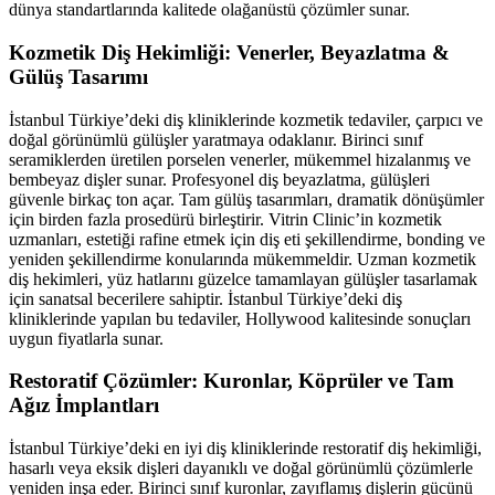
dünya standartlarında kalitede olağanüstü çözümler sunar.
Kozmetik Diş Hekimliği: Venerler, Beyazlatma &
Gülüş Tasarımı
İstanbul Türkiye’deki diş kliniklerinde kozmetik tedaviler, çarpıcı ve
doğal görünümlü gülüşler yaratmaya odaklanır. Birinci sınıf
seramiklerden üretilen porselen venerler, mükemmel hizalanmış ve
bembeyaz dişler sunar. Profesyonel diş beyazlatma, gülüşleri
güvenle birkaç ton açar. Tam gülüş tasarımları, dramatik dönüşümler
için birden fazla prosedürü birleştirir. Vitrin Clinic’in kozmetik
uzmanları, estetiği rafine etmek için diş eti şekillendirme, bonding ve
yeniden şekillendirme konularında mükemmeldir. Uzman kozmetik
diş hekimleri, yüz hatlarını güzelce tamamlayan gülüşler tasarlamak
için sanatsal becerilere sahiptir. İstanbul Türkiye’deki diş
kliniklerinde yapılan bu tedaviler, Hollywood kalitesinde sonuçları
uygun fiyatlarla sunar.
Restoratif Çözümler: Kuronlar, Köprüler ve Tam
Ağız İmplantları
İstanbul Türkiye’deki en iyi diş kliniklerinde restoratif diş hekimliği,
hasarlı veya eksik dişleri dayanıklı ve doğal görünümlü çözümlerle
yeniden inşa eder. Birinci sınıf kuronlar, zayıflamış dişlerin gücünü