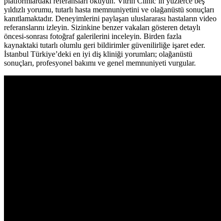
platformlardaki referansları okuyun. Vitrin Clinic’in yüzlerce beş
yıldızlı yorumu, tutarlı hasta memnuniyetini ve olağanüstü sonuçları
kanıtlamaktadır. Deneyimlerini paylaşan uluslararası hastaların video
referanslarını izleyin. Sizinkine benzer vakaları gösteren detaylı
öncesi-sonrası fotoğraf galerilerini inceleyin. Birden fazla
kaynaktaki tutarlı olumlu geri bildirimler güvenilirliğe işaret eder.
İstanbul Türkiye’deki en iyi diş kliniği yorumları; olağanüstü
sonuçları, profesyonel bakımı ve genel memnuniyeti vurgular.