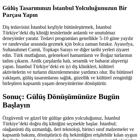
Gülüş Tasarımınızı İstanbul Yolculuğunuzun Bir
Parçası Yapın
Diş tedavisini İstanbul keşfiyle bütünleştirmek, İstanbul
Türkiye’deki diş kliniği tesislerinde anlamlı ve unutulmaz
deneyimler yaratır. Tedavi programları genellikle 5-10 güne yayılır
ve randevular arasında gezmek için bolca zaman bırakır. Ayasofya,
Sultanahmet Camii, Topkapı Sarayı ve diğer tarihi yerleri ziyaret
edin. Türk mutfağının, geleneksel hamamların ve Boğaz turlarının
tadını çıkarın. Antik çarşılarda halı, seramik ve baharat alışverişi
yapın. İstanbul Türkiye’deki en iyi diş klinikleri, kültürel
aktivitelerin ve turların düzenlenmesine yardımcı olur. Bu bütünsel
yaklaşım, gülüş tasarımlarını sağlık, güzellik ve kültürel zenginliği
birleştiren kapsamlı yaşam deneyimlerine dönüştürür.
Sonuç: Gülüş Dönüşümünüze Bugün
Başlayın
Özgüvenli ve güzel bir gülüşe giden yolculuğunuz, İstanbul
Türkiye’deki doğru diş kliniğini seçmekle başlar. İstanbul;
olağanüstü diş uzmanlığı, ileri teknoloji, birinci sınıf malzemeler ve
kapsamlı bakımı, dönüştürücü diş hekimliğini erişilebilir kılan uygun