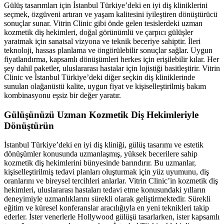
Gülüş tasarımları için İstanbul Türkiye’deki en iyi diş kliniklerini
seçmek, özgüveni artıran ve yaşam kalitesini iyileştiren dönüştürücü
sonuçlar sunar. Vitrin Clinic gibi önde gelen tesislerdeki uzman
kozmetik diş hekimleri, doğal görünümlü ve çarpıcı gülüşler
yaratmak için sanatsal vizyona ve teknik beceriye sahiptir. İleri
teknoloji, hassas planlama ve öngörülebilir sonuçlar sağlar. Uygun
fiyatlandırma, kapsamlı dönüşümleri herkes için erişilebilir kılar. Her
şey dahil paketler, uluslararası hastalar için lojistiği basitleştirir. Vitrin
Clinic ve İstanbul Türkiye’deki diğer seçkin diş kliniklerinde
sunulan olağanüstü kalite, uygun fiyat ve kişiselleştirilmiş bakım
kombinasyonu eşsiz bir değer yaratır.
Gülüşünüzü Uzman Kozmetik Diş Hekimleriyle
Dönüştürün
İstanbul Türkiye’deki en iyi diş kliniği, gülüş tasarımı ve estetik
dönüşümler konusunda uzmanlaşmış, yüksek becerilere sahip
kozmetik diş hekimlerini bünyesinde barındırır. Bu uzmanlar,
kişiselleştirilmiş tedavi planları oluşturmak için yüz uyumunu, diş
oranlarını ve bireysel tercihleri anlarlar. Vitrin Clinic’in kozmetik diş
hekimleri, uluslararası hastaları tedavi etme konusundaki yılların
deneyimiyle uzmanlıklarını sürekli olarak geliştirmektedir. Sürekli
eğitim ve küresel konferanslar aracılığıyla en yeni teknikleri takip
ederler. İster venerlerle Hollywood gülüşü tasarlarken, ister kapsamlı