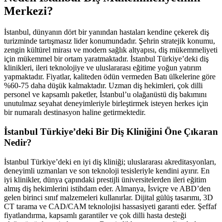
Merkezi?
İstanbul, dünyanın dört bir yanından hastaları kendine çekerek diş
turizminde tartışmasız lider konumundadır. Şehrin stratejik konumu,
zengin kültürel mirası ve modern sağlık altyapısı, diş mükemmeliyeti
için mükemmel bir ortam yaratmaktadır. İstanbul Türkiye’deki diş
klinikleri, ileri teknolojiye ve uluslararası eğitime yoğun yatırım
yapmaktadır. Fiyatlar, kaliteden ödün vermeden Batı ülkelerine göre
%60-75 daha düşük kalmaktadır. Uzman diş hekimleri, çok dilli
personel ve kapsamlı paketler, İstanbul’u olağanüstü diş bakımını
unutulmaz seyahat deneyimleriyle birleştirmek isteyen herkes için
bir numaralı destinasyon haline getirmektedir.
İstanbul Türkiye’deki Bir Diş Kliniğini Öne Çıkaran
Nedir?
İstanbul Türkiye’deki en iyi diş kliniği; uluslararası akreditasyonları,
deneyimli uzmanları ve son teknoloji tesisleriyle kendini ayırır. En
iyi klinikler, dünya çapındaki prestijli üniversitelerden ileri eğitim
almış diş hekimlerini istihdam eder. Almanya, İsviçre ve ABD’den
gelen birinci sınıf malzemeleri kullanırlar. Dijital gülüş tasarımı, 3D
CT tarama ve CAD/CAM teknolojisi hassasiyeti garanti eder. Şeffaf
fiyatlandırma, kapsamlı garantiler ve çok dilli hasta desteği