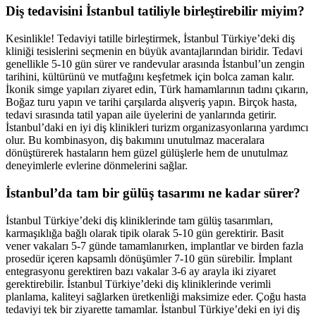
Diş tedavisini İstanbul tatiliyle birleştirebilir miyim?
Kesinlikle! Tedaviyi tatille birleştirmek, İstanbul Türkiye’deki diş
kliniği tesislerini seçmenin en büyük avantajlarından biridir. Tedavi
genellikle 5-10 gün sürer ve randevular arasında İstanbul’un zengin
tarihini, kültürünü ve mutfağını keşfetmek için bolca zaman kalır.
İkonik simge yapıları ziyaret edin, Türk hamamlarının tadını çıkarın,
Boğaz turu yapın ve tarihi çarşılarda alışveriş yapın. Birçok hasta,
tedavi sırasında tatil yapan aile üyelerini de yanlarında getirir.
İstanbul’daki en iyi diş klinikleri turizm organizasyonlarına yardımcı
olur. Bu kombinasyon, diş bakımını unutulmaz maceralara
dönüştürerek hastaların hem güzel gülüşlerle hem de unutulmaz
deneyimlerle evlerine dönmelerini sağlar.
İstanbul’da tam bir gülüş tasarımı ne kadar sürer?
İstanbul Türkiye’deki diş kliniklerinde tam gülüş tasarımları,
karmaşıklığa bağlı olarak tipik olarak 5-10 gün gerektirir. Basit
vener vakaları 5-7 günde tamamlanırken, implantlar ve birden fazla
prosedür içeren kapsamlı dönüşümler 7-10 gün sürebilir. İmplant
entegrasyonu gerektiren bazı vakalar 3-6 ay arayla iki ziyaret
gerektirebilir. İstanbul Türkiye’deki diş kliniklerinde verimli
planlama, kaliteyi sağlarken üretkenliği maksimize eder. Çoğu hasta
tedaviyi tek bir ziyarette tamamlar. İstanbul Türkiye’deki en iyi diş