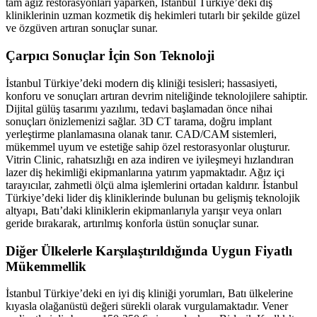
tam ağız restorasyonları yaparken, İstanbul Türkiye’deki diş
kliniklerinin uzman kozmetik diş hekimleri tutarlı bir şekilde güzel
ve özgüven artıran sonuçlar sunar.
Çarpıcı Sonuçlar İçin Son Teknoloji
İstanbul Türkiye’deki modern diş kliniği tesisleri; hassasiyeti,
konforu ve sonuçları artıran devrim niteliğinde teknolojilere sahiptir.
Dijital gülüş tasarımı yazılımı, tedavi başlamadan önce nihai
sonuçları önizlemenizi sağlar. 3D CT tarama, doğru implant
yerleştirme planlamasına olanak tanır. CAD/CAM sistemleri,
mükemmel uyum ve estetiğe sahip özel restorasyonlar oluşturur.
Vitrin Clinic, rahatsızlığı en aza indiren ve iyileşmeyi hızlandıran
lazer diş hekimliği ekipmanlarına yatırım yapmaktadır. Ağız içi
tarayıcılar, zahmetli ölçü alma işlemlerini ortadan kaldırır. İstanbul
Türkiye’deki lider diş kliniklerinde bulunan bu gelişmiş teknolojik
altyapı, Batı’daki kliniklerin ekipmanlarıyla yarışır veya onları
geride bırakarak, artırılmış konforla üstün sonuçlar sunar.
Diğer Ülkelerle Karşılaştırıldığında Uygun Fiyatlı
Mükemmellik
İstanbul Türkiye’deki en iyi diş kliniği yorumları, Batı ülkelerine
kıyasla olağanüstü değeri sürekli olarak vurgulamaktadır. Vener