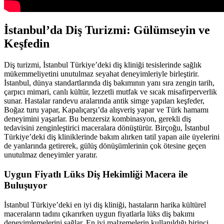
İstanbul’da Diş Turizmi: Gülümseyin ve
Keşfedin
Diş turizmi, İstanbul Türkiye’deki diş kliniği tesislerinde sağlık
mükemmeliyetini unutulmaz seyahat deneyimleriyle birleştirir.
İstanbul, dünya standartlarında diş bakımının yanı sıra zengin tarih,
çarpıcı mimari, canlı kültür, lezzetli mutfak ve sıcak misafirperverlik
sunar. Hastalar randevu aralarında antik simge yapıları keşfeder,
Boğaz turu yapar, Kapalıçarşı’da alışveriş yapar ve Türk hamamı
deneyimini yaşarlar. Bu benzersiz kombinasyon, gerekli diş
tedavisini zenginleştirici maceralara dönüştürür. Birçoğu, İstanbul
Türkiye’deki diş kliniklerinde bakım alırken tatil yapan aile üyelerini
de yanlarında getirerek, gülüş dönüşümlerinin çok ötesine geçen
unutulmaz deneyimler yaratır.
Uygun Fiyatlı Lüks Diş Hekimliği Macera ile
Buluşuyor
İstanbul Türkiye’deki en iyi diş kliniği, hastaların harika kültürel
maceraların tadını çıkarırken uygun fiyatlarla lüks diş bakımı
deneyimlemelerini sağlar. En iyi malzemelerin kullanıldığı birinci