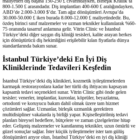
maliyetleri diş başına 150-250 £ civarındayken, Birleşik Krallık’ta
800-1.500 £ arasındadır. Diş implantları 400-600 £ aralığındayken,
ABD’de 2.000-3.000 $’dır. Tam ağız dönüşümleri Avrupa’da
30.000-50.000 £ iken burada 8.000-12.000 £ maliyetindedir. Bu,
özdeş birinci sınıf malzemeler ve uzman teknikler kullanılarak %60-
75 oranında tasarruf anlamına gelir. Vitrin Clinic ve İstanbul
Türkiye’deki diğer saygın diş kliniği tesisleri, kalite arayan herkes
için dönüştürücü diş hekimliğini erişilebilir kılan fiyatlarla dünya
standartlarında bakım sunar.
İstanbul Türkiye’deki En İyi Diş
Kliniklerinde Tedavileri Keşfedin
İstanbul Türkiye’deki diş klinikleri, kozmetik iyileştirmelerden
karmaşık restorasyonlara kadar her türlü diş ihtiyacını kapsayan
kapsamlı tedavi seçenekleri sunar. Vitrin Clinic gibi önde gelen
tesisler; venerler, implantlar, kuronlar, köprüler, beyazlatma,
ortodonti ve koruyucu bakım dahil olmak üzere tam hizmet
çözümleri sağlar. Uzmanlar, birleşik uzmanlık gerektiren
multidisipliner vakalarda iş birliği yapar. Kişiselleştirilmiş tedavi
planları bireysel hedeflere, bütçelere ve zaman çizelgelerine hitap
eder. Gelişmiş malzemeler ve kanıtlanmış teknikler, uzun ömürlü ve
güzel sonuçlar sağlar. İster küçük iyileştirmeler ister tam gülüş
dönüşümleri arıyor olun, İstanbul Türkiye’deki en iyi diş kliniği