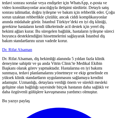
tedavi sonrası sorular veya endişeler için WhatsApp, e-posta ve
video konsültasyonlar aracılığıyla iletişimi sürdürür. Detaylı satış
sonrası talimatlar, doğru iyileşme ve bakım için rehberlik eder. Çoğu
sorun uzaktan rehberlikle çözülür, ancak ciddi komplikasyonlar
anında müdahale görür. İstanbul Türkiye’deki en iyi diş kliniği,
gerekirse hastaların kendi ülkelerinde acil destek için yerel diş
hekimi ağları kurar. Bu süregelen bağlılık, hastaların iyileşme süreci
boyunca desteklendiğini hissetmelerini sağlayarak İstanbul diş
bakım standartlarını uzun vadede korur.
Dr. Rifat Alsaman
Dr. Rifat Alsaman, diş hekimliği alanında 5 yıldan fazla klinik
deneyime sahiptir ve şu anda Vitrin Clinic'te Medikal Ekibin
Başkanı olarak görev yapmaktadır. Hastalarına en iyi bakımı
sunmaya, tedavi planlamalarını yönetmeye ve ekip genelinde en
yüksek klinik standartların uygulanmasını sağlamaya kendini
adamıştır. Uzmanlığı, detaylara verdiği önem ve sürekli mesleki
gelişime olan bağlılığı sayesinde birçok hastanın daha sağlıklı ve
daha özgüvenli gülüşlere kavuşmasına yardımcı olmuştur.
Bu yazıyı paylaş