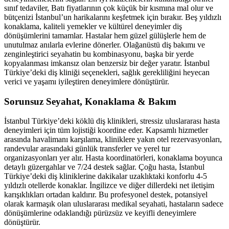
sınıf tedaviler, Batı fiyatlarının çok küçük bir kısmına mal olur ve
bütçenizi İstanbul’un harikalarını keşfetmek için bırakır. Beş yıldızlı
konaklama, kaliteli yemekler ve kültürel deneyimler diş
dönüşümlerini tamamlar. Hastalar hem güzel gülüşlerle hem de
unutulmaz anılarla evlerine dönerler. Olağanüstü diş bakımı ve
zenginleştirici seyahatin bu kombinasyonu, başka bir yerde
kopyalanması imkansız olan benzersiz bir değer yaratır. İstanbul
Türkiye’deki diş kliniği seçenekleri, sağlık gerekliliğini heyecan
verici ve yaşamı iyileştiren deneyimlere dönüştürür.
Sorunsuz Seyahat, Konaklama & Bakım
İstanbul Türkiye’deki köklü diş klinikleri, stressiz uluslararası hasta
deneyimleri için tüm lojistiği koordine eder. Kapsamlı hizmetler
arasında havalimanı karşılama, kliniklere yakın otel rezervasyonları,
randevular arasındaki günlük transferler ve yerel tur
organizasyonları yer alır. Hasta koordinatörleri, konaklama boyunca
detaylı güzergahlar ve 7/24 destek sağlar. Çoğu hasta, İstanbul
Türkiye’deki diş kliniklerine dakikalar uzaklıktaki konforlu 4-5
yıldızlı otellerde konaklar. İngilizce ve diğer dillerdeki net iletişim
karışıklıkları ortadan kaldırır. Bu profesyonel destek, potansiyel
olarak karmaşık olan uluslararası medikal seyahati, hastaların sadece
dönüşümlerine odaklandığı pürüzsüz ve keyifli deneyimlere
dönüştürür.