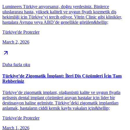
Lumineers Türkiye arıyorsanız, doğru yerdesiniz. Binlerce
uluslararası hasta, yüksek kaliteli ve uygun fiyatlı kozmetik diş
hekimliği için Türkiye’yi tercih ediyor. Vitrin Clinic gibi klinikler,
hastalara Avrupa veya ABD’de genellikle görülen&hellip;
Türkiye'de Protezler
March 2, 2026
Daha fazla oku
Türkiye’de Zigomatik İmplant: İleri Diş Çözümleri İçin Tam
Rehberiniz
Türkiye’de zigomatik implant, olağanüstü kalite ve uygun fiyatla
gelişmiş dental implant çözümleri arayan hastalar için lider bir
destinasyon haline gelmiştir. Türkiye’deki zigomatik implantları
anlamak, hastaların ciddi kemik kaybı vakaları için&hellip;
Türkiye'de Protezler
March 1, 2026