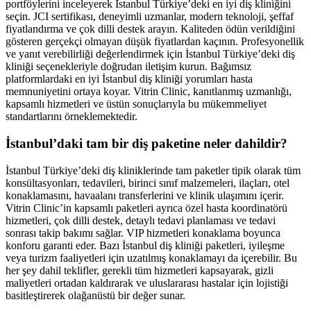
portföylerini inceleyerek İstanbul Türkiye’deki en iyi diş kliniğini
seçin. JCI sertifikası, deneyimli uzmanlar, modern teknoloji, şeffaf
fiyatlandırma ve çok dilli destek arayın. Kaliteden ödün verildiğini
gösteren gerçekçi olmayan düşük fiyatlardan kaçının. Profesyonellik
ve yanıt verebilirliği değerlendirmek için İstanbul Türkiye’deki diş
kliniği seçenekleriyle doğrudan iletişim kurun. Bağımsız
platformlardaki en iyi İstanbul diş kliniği yorumları hasta
memnuniyetini ortaya koyar. Vitrin Clinic, kanıtlanmış uzmanlığı,
kapsamlı hizmetleri ve üstün sonuçlarıyla bu mükemmeliyet
standartlarını örneklemektedir.
İstanbul’daki tam bir diş paketine neler dahildir?
İstanbul Türkiye’deki diş kliniklerinde tam paketler tipik olarak tüm
konsültasyonları, tedavileri, birinci sınıf malzemeleri, ilaçları, otel
konaklamasını, havaalanı transferlerini ve klinik ulaşımını içerir.
Vitrin Clinic’in kapsamlı paketleri ayrıca özel hasta koordinatörü
hizmetleri, çok dilli destek, detaylı tedavi planlaması ve tedavi
sonrası takip bakımı sağlar. VIP hizmetleri konaklama boyunca
konforu garanti eder. Bazı İstanbul diş kliniği paketleri, iyileşme
veya turizm faaliyetleri için uzatılmış konaklamayı da içerebilir. Bu
her şey dahil teklifler, gerekli tüm hizmetleri kapsayarak, gizli
maliyetleri ortadan kaldırarak ve uluslararası hastalar için lojistiği
basitleştirerek olağanüstü bir değer sunar.