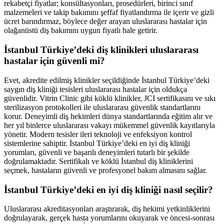
rekabetçi fiyatlar; konsültasyonları, prosedürleri, birinci sınıf
malzemeleri ve takip bakımını şeffaf fiyatlandırma ile içerir ve gizli
ücret barındırmaz, böylece değer arayan uluslararası hastalar için
olağanüstü diş bakımını uygun fiyatlı hale getirir.
İstanbul Türkiye’deki diş klinikleri uluslararası
hastalar için güvenli mi?
Evet, akredite edilmiş klinikler seçildiğinde İstanbul Türkiye’deki
saygın diş kliniği tesisleri uluslararası hastalar için oldukça
güvenlidir. Vitrin Clinic gibi köklü klinikler, JCI sertifikasını ve sıkı
sterilizasyon protokolleri ile uluslararası güvenlik standartlarını
korur. Deneyimli diş hekimleri dünya standartlarında eğitim alır ve
her yıl binlerce uluslararası vakayı mükemmel güvenlik kayıtlarıyla
yönetir. Modern tesisler ileri teknoloji ve enfeksiyon kontrol
sistemlerine sahiptir. İstanbul Türkiye’deki en iyi diş kliniği
yorumları, güvenli ve başarılı deneyimleri tutarlı bir şekilde
doğrulamaktadır. Sertifikalı ve köklü İstanbul diş kliniklerini
seçmek, hastaların güvenli ve profesyonel bakım almasını sağlar.
İstanbul Türkiye’deki en iyi diş kliniği nasıl seçilir?
Uluslararası akreditasyonları araştırarak, diş hekimi yetkinliklerini
doğrulayarak, gerçek hasta yorumlarını okuyarak ve öncesi-sonrası