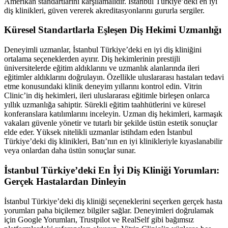
Amerikan standartlarını karşılamalıdır. İstanbul Türkiye’deki en iyi
diş klinikleri, güven vererek akreditasyonlarını gururla sergiler.
Küresel Standartlarla Eşleşen Diş Hekimi Uzmanlığı
Deneyimli uzmanlar, İstanbul Türkiye’deki en iyi diş kliniğini
ortalama seçeneklerden ayırır. Diş hekimlerinin prestijli
üniversitelerde eğitim aldıklarını ve uzmanlık alanlarında ileri
eğitimler aldıklarını doğrulayın. Özellikle uluslararası hastaları tedavi
etme konusundaki klinik deneyim yıllarını kontrol edin. Vitrin
Clinic’in diş hekimleri, ileri uluslararası eğitimle birleşen onlarca
yıllık uzmanlığa sahiptir. Sürekli eğitim taahhütlerini ve küresel
konferanslara katılımlarını inceleyin. Uzman diş hekimleri, karmaşık
vakaları güvenle yönetir ve tutarlı bir şekilde üstün estetik sonuçlar
elde eder. Yüksek nitelikli uzmanlar istihdam eden İstanbul
Türkiye’deki diş klinikleri, Batı’nın en iyi klinikleriyle kıyaslanabilir
veya onlardan daha üstün sonuçlar sunar.
İstanbul Türkiye’deki En İyi Diş Kliniği Yorumları:
Gerçek Hastalardan Dinleyin
İstanbul Türkiye’deki diş kliniği seçeneklerini seçerken gerçek hasta
yorumları paha biçilemez bilgiler sağlar. Deneyimleri doğrulamak
için Google Yorumları, Trustpilot ve RealSelf gibi bağımsız