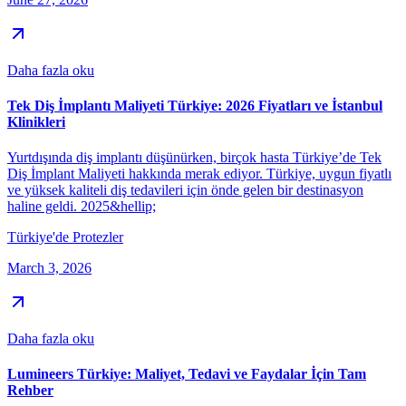
Daha fazla oku
Tek Diş İmplantı Maliyeti Türkiye: 2026 Fiyatları ve İstanbul
Klinikleri
Yurtdışında diş implantı düşünürken, birçok hasta Türkiye’de Tek
Diş İmplant Maliyeti hakkında merak ediyor. Türkiye, uygun fiyatlı
ve yüksek kaliteli diş tedavileri için önde gelen bir destinasyon
haline geldi. 2025&hellip;
Türkiye'de Protezler
March 3, 2026
Daha fazla oku
Lumineers Türkiye: Maliyet, Tedavi ve Faydalar İçin Tam
Rehber