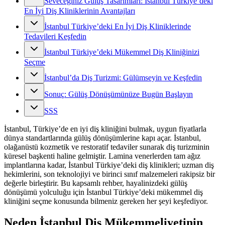
Seveceğiniz Gülüş Tasarımları: İstanbul Türkiye’deki
En İyi Diş Kliniklerinin Avantajları
İstanbul Türkiye’deki En İyi Diş Kliniklerinde
Tedavileri Keşfedin
İstanbul Türkiye’deki Mükemmel Diş Kliniğinizi
Seçme
İstanbul’da Diş Turizmi: Gülümseyin ve Keşfedin
Sonuç: Gülüş Dönüşümünüze Bugün Başlayın
SSS
İstanbul, Türkiye’de en iyi diş kliniğini bulmak, uygun fiyatlarla
dünya standartlarında gülüş dönüşümlerine kapı açar. İstanbul,
olağanüstü kozmetik ve restoratif tedaviler sunarak diş turizminin
küresel başkenti haline gelmiştir. Lamina venerlerden tam ağız
implantlarına kadar, İstanbul Türkiye’deki diş klinikleri; uzman diş
hekimlerini, son teknolojiyi ve birinci sınıf malzemeleri rakipsiz bir
değerle birleştirir. Bu kapsamlı rehber, hayalinizdeki gülüş
dönüşümü yolculuğu için İstanbul Türkiye’deki mükemmel diş
kliniğini seçme konusunda bilmeniz gereken her şeyi keşfediyor.
Neden İstanbul Diş Mükemmeliyetinin