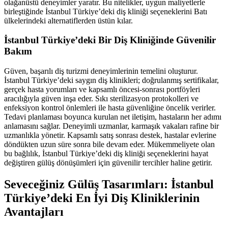
olağanüstü deneyimler yaratır. Bu nitelikler, uygun maliyetlerle
birleştiğinde İstanbul Türkiye’deki diş kliniği seçeneklerini Batı
ülkelerindeki alternatiflerden üstün kılar.
İstanbul Türkiye’deki Bir Diş Kliniğinde Güvenilir
Bakım
Güven, başarılı diş turizmi deneyimlerinin temelini oluşturur.
İstanbul Türkiye’deki saygın diş klinikleri; doğrulanmış sertifikalar,
gerçek hasta yorumları ve kapsamlı öncesi-sonrası portföyleri
aracılığıyla güven inşa eder. Sıkı sterilizasyon protokolleri ve
enfeksiyon kontrol önlemleri ile hasta güvenliğine öncelik verirler.
Tedavi planlaması boyunca kurulan net iletişim, hastaların her adımı
anlamasını sağlar. Deneyimli uzmanlar, karmaşık vakaları rafine bir
uzmanlıkla yönetir. Kapsamlı satış sonrası destek, hastalar evlerine
döndükten uzun süre sonra bile devam eder. Mükemmeliyete olan
bu bağlılık, İstanbul Türkiye’deki diş kliniği seçeneklerini hayat
değiştiren gülüş dönüşümleri için güvenilir tercihler haline getirir.
Seveceğiniz Gülüş Tasarımları: İstanbul
Türkiye’deki En İyi Diş Kliniklerinin
Avantajları