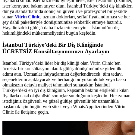
fiyatlarla sunar. İster kozmetik iyileştirmeler, ister restoratif çözümler,
ister koruyucu bakım arıyor olun, İstanbul Türkiye’deki diş klinikleri
dünya standartlarında sonuçları güvenli ve profesyonel bir şekilde
sunar.
Vitrin Clinic
, uzman doktorları, şeffaf fiyatlandırması ve her
şey dahil paketleriyle dönüşümünüze rehberlik etmeye hazırdır.
Hayalinizdeki gülüşü daha fazla ertelemeyin—İstanbul’un diş
hekimliğindeki mükemmeliyetini bugün keşfedin.
İstanbul Türkiye’deki Bir Diş Kliniğinde
ÜCRETSİZ Konsültasyonunuzu Ayarlayın
İstanbul Türkiye’deki lider bir diş kliniği olan Vitrin Clinic’ten
ücretsiz bir konsültasyon alarak gülüş dönüşümünüze giden ilk
adımı atın. Uzmanlar ihtiyaçlarınızı değerlendirecek, tüm tedavi
seçeneklerini açıklayacak ve herhangi bir yükümlülük veya baskı
olmaksızın detaylı maliyet tahminleri sunacaktır. İstanbul
Türkiye’deki en iyi diş kliniğinin, kapsamlı bakımı erişilebilir kılan
fiyatlarla nasıl olağanüstü sonuçlar sunduğunu keşfedin. Her zaman
istediğiniz özgüvenli ve güzel gülüşe güvenilir bir uzmanlıkla
başlamak için bugün web sitesi veya WhatsApp üzerinden Vitrin
Clinic ile iletişime geçin.