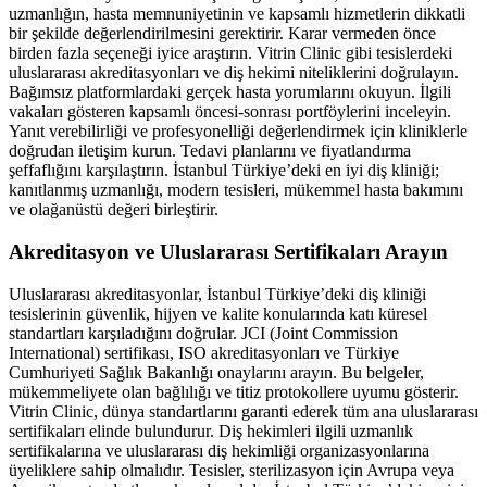
uzmanlığın, hasta memnuniyetinin ve kapsamlı hizmetlerin dikkatli
bir şekilde değerlendirilmesini gerektirir. Karar vermeden önce
birden fazla seçeneği iyice araştırın. Vitrin Clinic gibi tesislerdeki
uluslararası akreditasyonları ve diş hekimi niteliklerini doğrulayın.
Bağımsız platformlardaki gerçek hasta yorumlarını okuyun. İlgili
vakaları gösteren kapsamlı öncesi-sonrası portföylerini inceleyin.
Yanıt verebilirliği ve profesyonelliği değerlendirmek için kliniklerle
doğrudan iletişim kurun. Tedavi planlarını ve fiyatlandırma
şeffaflığını karşılaştırın. İstanbul Türkiye’deki en iyi diş kliniği;
kanıtlanmış uzmanlığı, modern tesisleri, mükemmel hasta bakımını
ve olağanüstü değeri birleştirir.
Akreditasyon ve Uluslararası Sertifikaları Arayın
Uluslararası akreditasyonlar, İstanbul Türkiye’deki diş kliniği
tesislerinin güvenlik, hijyen ve kalite konularında katı küresel
standartları karşıladığını doğrular. JCI (Joint Commission
International) sertifikası, ISO akreditasyonları ve Türkiye
Cumhuriyeti Sağlık Bakanlığı onaylarını arayın. Bu belgeler,
mükemmeliyete olan bağlılığı ve titiz protokollere uyumu gösterir.
Vitrin Clinic, dünya standartlarını garanti ederek tüm ana uluslararası
sertifikaları elinde bulundurur. Diş hekimleri ilgili uzmanlık
sertifikalarına ve uluslararası diş hekimliği organizasyonlarına
üyeliklere sahip olmalıdır. Tesisler, sterilizasyon için Avrupa veya