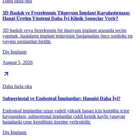
Daha fazla oku
3D Baskılı ve Frezelenmiş Titanyum İmplant Karşılaştırması:
Hangi Üretim Yöntemi Daha İyi Klinik Sonuçlar Verir?
3D baskılı veya frezelenmiş bir titanyum implant arasında seçim
yapmak, hastaların implant tedavisine başlamadan önce sorduğu en
yaygın sorulardan biridir.
Diş İmplantı
August 5, 2026
Daha fazla oku
Subperiostal ve Endosteal İmplantlar: Hangisi Daha İyi?
Endosteal implantlar uzun vadeli yüksek başarı için kemiğin içine
kaynaşırken, subperiostal implantlar ciddi kemik kaybı yaşayan
hastalarda çene kemiğinin üzerine yerleştirilir.
Diş İmplantı