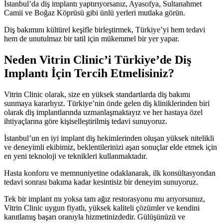
İstanbul’da diş implantı yaptırıyorsanız, Ayasofya, Sultanahmet
Camii ve Boğaz Köprüsü gibi ünlü yerleri mutlaka görün.
Diş bakımını kültürel keşifle birleştirmek, Türkiye’yi hem tedavi
hem de unutulmaz bir tatil için mükemmel bir yer yapar.
Neden Vitrin Clinic’i Türkiye’de Diş
Implantı İçin Tercih Etmelisiniz?
Vitrin Clinic olarak, size en yüksek standartlarda diş bakımı
sunmaya kararlıyız. Türkiye’nin önde gelen diş kliniklerinden biri
olarak diş implantlarında uzmanlaşmaktayız ve her hastaya özel
ihtiyaçlarına göre kişiselleştirilmiş tedavi sunuyoruz.
İstanbul’un en iyi implant diş hekimlerinden oluşan yüksek nitelikli
ve deneyimli ekibimiz, beklentilerinizi aşan sonuçlar elde etmek için
en yeni teknoloji ve teknikleri kullanmaktadır.
Hasta konforu ve memnuniyetine odaklanarak, ilk konsültasyondan
tedavi sonrası bakıma kadar kesintisiz bir deneyim sunuyoruz.
Tek bir implant mı yoksa tam ağız restorasyonu mu arıyorsunuz,
Vitrin Clinic uygun fiyatlı, yüksek kaliteli çözümler ve kendini
kanıtlamış başarı oranıyla hizmetinizdedir. Gülüşünüzü ve