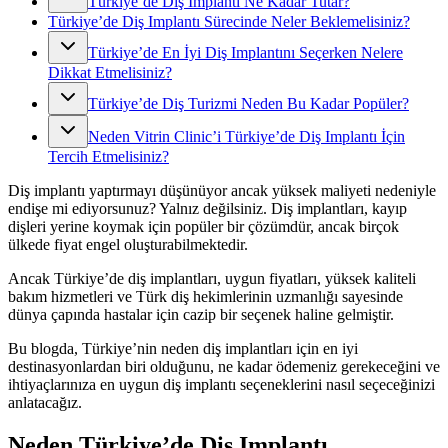
Türkiye’de Diş Implantı Ne Kadar Tutar?
Türkiye’de Diş Implantı Sürecinde Neler Beklemelisiniz?
Türkiye’de En İyi Diş Implantını Seçerken Nelere
Dikkat Etmelisiniz?
Türkiye’de Diş Turizmi Neden Bu Kadar Popüler?
Neden Vitrin Clinic’i Türkiye’de Diş Implantı İçin
Tercih Etmelisiniz?
Diş implantı yaptırmayı düşünüyor ancak yüksek maliyeti nedeniyle
endişe mi ediyorsunuz? Yalnız değilsiniz. Diş implantları, kayıp
dişleri yerine koymak için popüler bir çözümdür, ancak birçok
ülkede fiyat engel oluşturabilmektedir.
Ancak Türkiye’de diş implantları, uygun fiyatları, yüksek kaliteli
bakım hizmetleri ve Türk diş hekimlerinin uzmanlığı sayesinde
dünya çapında hastalar için cazip bir seçenek haline gelmiştir.
Bu blogda, Türkiye’nin neden diş implantları için en iyi
destinasyonlardan biri olduğunu, ne kadar ödemeniz gerekeceğini ve
ihtiyaçlarınıza en uygun diş implantı seçeneklerini nasıl seçeceğinizi
anlatacağız.
Neden Türkiye’de Diş Implantı