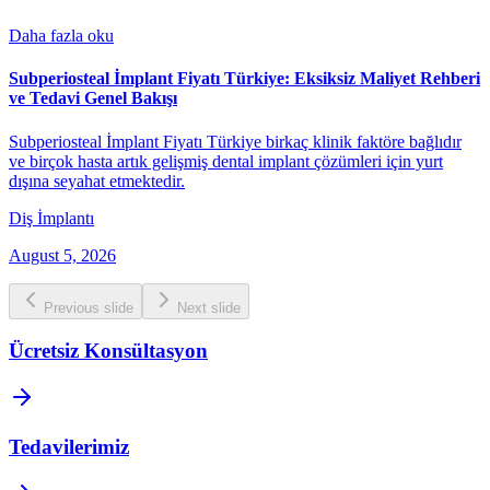
Daha fazla oku
Subperiosteal İmplant Fiyatı Türkiye: Eksiksiz Maliyet Rehberi
ve Tedavi Genel Bakışı
Subperiosteal İmplant Fiyatı Türkiye birkaç klinik faktöre bağlıdır
ve birçok hasta artık gelişmiş dental implant çözümleri için yurt
dışına seyahat etmektedir.
Diş İmplantı
August 5, 2026
Previous slide
Next slide
Ücretsiz Konsültasyon
Tedavilerimiz