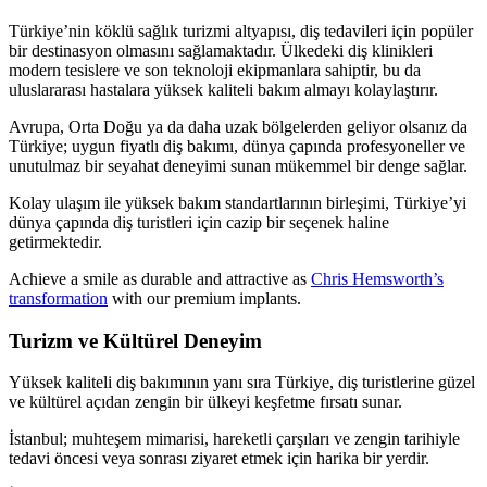
Türkiye’nin köklü sağlık turizmi altyapısı, diş tedavileri için popüler
bir destinasyon olmasını sağlamaktadır. Ülkedeki diş klinikleri
modern tesislere ve son teknoloji ekipmanlara sahiptir, bu da
uluslararası hastalara yüksek kaliteli bakım almayı kolaylaştırır.
Avrupa, Orta Doğu ya da daha uzak bölgelerden geliyor olsanız da
Türkiye; uygun fiyatlı diş bakımı, dünya çapında profesyoneller ve
unutulmaz bir seyahat deneyimi sunan mükemmel bir denge sağlar.
Kolay ulaşım ile yüksek bakım standartlarının birleşimi, Türkiye’yi
dünya çapında diş turistleri için cazip bir seçenek haline
getirmektedir.
Achieve a smile as durable and attractive as
Chris Hemsworth’s
transformation
with our premium implants.
Turizm ve Kültürel Deneyim
Yüksek kaliteli diş bakımının yanı sıra Türkiye, diş turistlerine güzel
ve kültürel açıdan zengin bir ülkeyi keşfetme fırsatı sunar.
İstanbul; muhteşem mimarisi, hareketli çarşıları ve zengin tarihiyle
tedavi öncesi veya sonrası ziyaret etmek için harika bir yerdir.