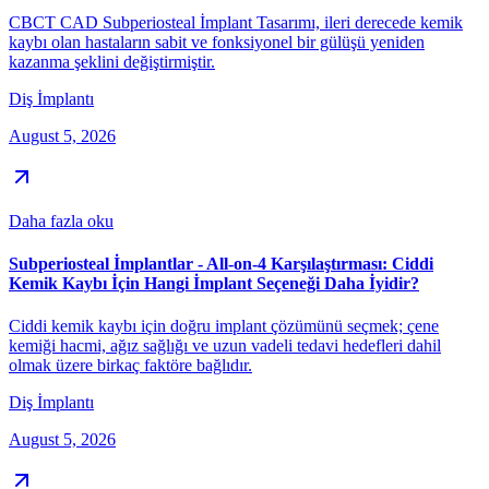
CBCT CAD Subperiosteal İmplant Tasarımı, ileri derecede kemik
kaybı olan hastaların sabit ve fonksiyonel bir gülüşü yeniden
kazanma şeklini değiştirmiştir.
Diş İmplantı
August 5, 2026
Daha fazla oku
Subperiosteal İmplantlar - All-on-4 Karşılaştırması: Ciddi
Kemik Kaybı İçin Hangi İmplant Seçeneği Daha İyidir?
Ciddi kemik kaybı için doğru implant çözümünü seçmek; çene
kemiği hacmi, ağız sağlığı ve uzun vadeli tedavi hedefleri dahil
olmak üzere birkaç faktöre bağlıdır.
Diş İmplantı
August 5, 2026