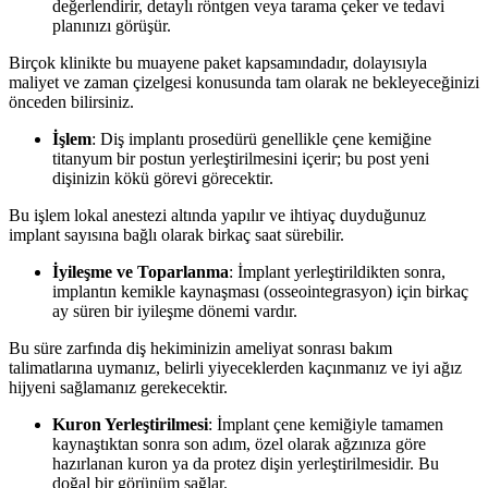
değerlendirir, detaylı röntgen veya tarama çeker ve tedavi
planınızı görüşür.
Birçok klinikte bu muayene paket kapsamındadır, dolayısıyla
maliyet ve zaman çizelgesi konusunda tam olarak ne bekleyeceğinizi
önceden bilirsiniz.
İşlem
: Diş implantı prosedürü genellikle çene kemiğine
titanyum bir postun yerleştirilmesini içerir; bu post yeni
dişinizin kökü görevi görecektir.
Bu işlem lokal anestezi altında yapılır ve ihtiyaç duyduğunuz
implant sayısına bağlı olarak birkaç saat sürebilir.
İyileşme ve Toparlanma
: İmplant yerleştirildikten sonra,
implantın kemikle kaynaşması (osseointegrasyon) için birkaç
ay süren bir iyileşme dönemi vardır.
Bu süre zarfında diş hekiminizin ameliyat sonrası bakım
talimatlarına uymanız, belirli yiyeceklerden kaçınmanız ve iyi ağız
hijyeni sağlamanız gerekecektir.
Kuron Yerleştirilmesi
: İmplant çene kemiğiyle tamamen
kaynaştıktan sonra son adım, özel olarak ağzınıza göre
hazırlanan kuron ya da protez dişin yerleştirilmesidir. Bu
doğal bir görünüm sağlar.