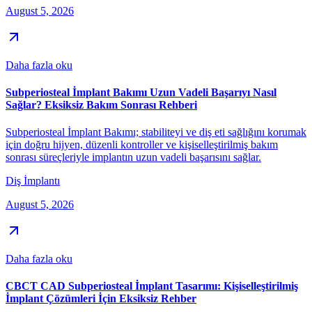
August 5, 2026
Daha fazla oku
Subperiosteal İmplant Bakımı Uzun Vadeli Başarıyı Nasıl
Sağlar? Eksiksiz Bakım Sonrası Rehberi
Subperiosteal İmplant Bakımı; stabiliteyi ve diş eti sağlığını korumak
için doğru hijyen, düzenli kontroller ve kişiselleştirilmiş bakım
sonrası süreçleriyle implantın uzun vadeli başarısını sağlar.
Diş İmplantı
August 5, 2026
Daha fazla oku
CBCT CAD Subperiosteal İmplant Tasarımı: Kişiselleştirilmiş
İmplant Çözümleri İçin Eksiksiz Rehber