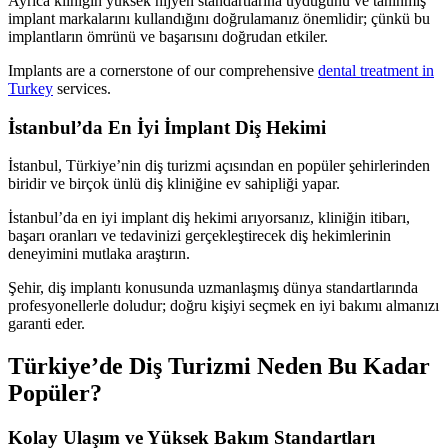
Ayrıca kliniğin yüksek hijyen standartlarına uyduğunu ve tanınmış
implant markalarını kullandığını doğrulamanız önemlidir; çünkü bu
implantların ömrünü ve başarısını doğrudan etkiler.
Implants are a cornerstone of our comprehensive
dental treatment in
Turkey
services.
İstanbul’da En İyi İmplant Diş Hekimi
İstanbul, Türkiye’nin diş turizmi açısından en popüler şehirlerinden
biridir ve birçok ünlü diş kliniğine ev sahipliği yapar.
İstanbul’da en iyi implant diş hekimi arıyorsanız, kliniğin itibarı,
başarı oranları ve tedavinizi gerçekleştirecek diş hekimlerinin
deneyimini mutlaka araştırın.
Şehir, diş implantı konusunda uzmanlaşmış dünya standartlarında
profesyonellerle doludur; doğru kişiyi seçmek en iyi bakımı almanızı
garanti eder.
Türkiye’de Diş Turizmi Neden Bu Kadar
Popüler?
Kolay Ulaşım ve Yüksek Bakım Standartları