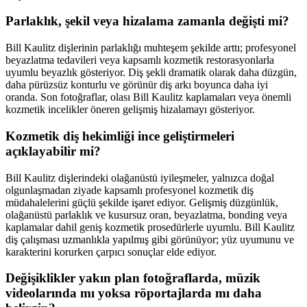
Parlaklık, şekil veya hizalama zamanla değişti mi?
Bill Kaulitz dişlerinin parlaklığı muhteşem şekilde arttı; profesyonel
beyazlatma tedavileri veya kapsamlı kozmetik restorasyonlarla
uyumlu beyazlık gösteriyor. Diş şekli dramatik olarak daha düzgün,
daha pürüzsüz konturlu ve görünür diş arkı boyunca daha iyi
oranda. Son fotoğraflar, olası Bill Kaulitz kaplamaları veya önemli
kozmetik incelikler öneren gelişmiş hizalamayı gösteriyor.
Kozmetik diş hekimliği ince geliştirmeleri
açıklayabilir mi?
Bill Kaulitz dişlerindeki olağanüstü iyileşmeler, yalnızca doğal
olgunlaşmadan ziyade kapsamlı profesyonel kozmetik diş
müdahalelerini güçlü şekilde işaret ediyor. Gelişmiş düzgünlük,
olağanüstü parlaklık ve kusursuz oran, beyazlatma, bonding veya
kaplamalar dahil geniş kozmetik prosedürlerle uyumlu. Bill Kaulitz
diş çalışması uzmanlıkla yapılmış gibi görünüyor; yüz uyumunu ve
karakterini korurken çarpıcı sonuçlar elde ediyor.
Değişiklikler yakın plan fotoğraflarda, müzik
videolarında mı yoksa röportajlarda mı daha