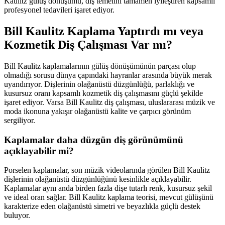
Kaulitz gülüş dönüşümü, diş temelini tamamen iyileştiren kapsamlı
profesyonel tedavileri işaret ediyor.
Bill Kaulitz Kaplama Yaptırdı mı veya
Kozmetik Diş Çalışması Var mı?
Bill Kaulitz kaplamalarının gülüş dönüşümünün parçası olup
olmadığı sorusu dünya çapındaki hayranlar arasında büyük merak
uyandırıyor. Dişlerinin olağanüstü düzgünlüğü, parlaklığı ve
kusursuz oranı kapsamlı kozmetik diş çalışmasını güçlü şekilde
işaret ediyor. Varsa Bill Kaulitz diş çalışması, uluslararası müzik ve
moda ikonuna yakışır olağanüstü kalite ve çarpıcı görünüm
sergiliyor.
Kaplamalar daha düzgün diş görünümünü
açıklayabilir mi?
Porselen kaplamalar, son müzik videolarında görülen Bill Kaulitz
dişlerinin olağanüstü düzgünlüğünü kesinlikle açıklayabilir.
Kaplamalar aynı anda birden fazla dişe tutarlı renk, kusursuz şekil
ve ideal oran sağlar. Bill Kaulitz kaplama teorisi, mevcut gülüşünü
karakterize eden olağanüstü simetri ve beyazlıkla güçlü destek
buluyor.