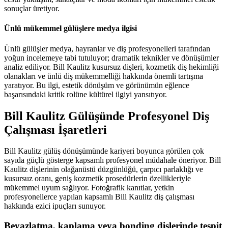
sonuçlar üretiyor.
Ünlü mükemmel gülüşlere medya ilgisi
Ünlü gülüşler medya, hayranlar ve diş profesyonelleri tarafından
yoğun incelemeye tabi tutuluyor; dramatik teknikler ve dönüşümler
analiz ediliyor. Bill Kaulitz kusursuz dişleri, kozmetik diş hekimliği
olanakları ve ünlü diş mükemmelliği hakkında önemli tartışma
yaratıyor. Bu ilgi, estetik dönüşüm ve görünümün eğlence
başarısındaki kritik rolüne kültürel ilgiyi yansıtıyor.
Bill Kaulitz Gülüşünde Profesyonel Diş
Çalışması İşaretleri
Bill Kaulitz gülüş dönüşümünde kariyeri boyunca görülen çok
sayıda güçlü gösterge kapsamlı profesyonel müdahale öneriyor. Bill
Kaulitz dişlerinin olağanüstü düzgünlüğü, çarpıcı parlaklığı ve
kusursuz oranı, geniş kozmetik prosedürlerin özellikleriyle
mükemmel uyum sağlıyor. Fotoğrafik kanıtlar, yetkin
profesyonellerce yapılan kapsamlı Bill Kaulitz diş çalışması
hakkında ezici ipuçları sunuyor.
Beyazlatma, kaplama veya bonding dişlerinde tespit