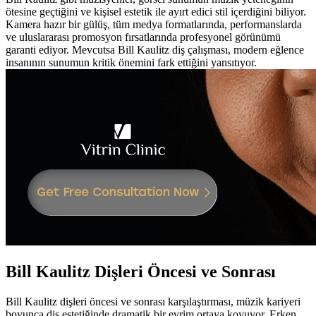
ötesine geçtiğini ve kişisel estetik ile ayırt edici stil içerdiğini biliyor.
Kamera hazır bir gülüş, tüm medya formatlarında, performanslarda
ve uluslararası promosyon fırsatlarında profesyonel görünümü
garanti ediyor. Mevcutsa Bill Kaulitz diş çalışması, modern eğlence
insanının sunumun kritik önemini fark ettiğini yansıtıyor.
Bill Kaulitz Dişleri Öncesi ve Sonrası
Bill Kaulitz dişleri öncesi ve sonrası karşılaştırması, müzik kariyeri
boyunca diş estetiğinde dramatik bir evrim ortaya koyuyor. Erken