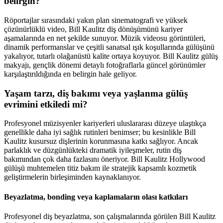
belirgin?
Röportajlar sırasındaki yakın plan sinematografi ve yüksek
çözünürlüklü video, Bill Kaulitz diş dönüşümünü kariyer
aşamalarında en net şekilde sunuyor. Müzik videosu görüntüleri,
dinamik performanslar ve çeşitli sanatsal ışık koşullarında gülüşünü
yakalıyor, tutarlı olağanüstü kalite ortaya koyuyor. Bill Kaulitz gülüş
makyajı, gençlik dönemi detaylı fotoğraflarla güncel görünümler
karşılaştırıldığında en belirgin hale geliyor.
Yaşam tarzı, diş bakımı veya yaşlanma gülüş
evrimini etkiledi mi?
Profesyonel müzisyenler kariyerleri uluslararası düzeye ulaştıkça
genellikle daha iyi sağlık rutinleri benimser; bu kesinlikle Bill
Kaulitz kusursuz dişlerinin korunmasına katkı sağlıyor. Ancak
parlaklık ve düzgünlükteki dramatik iyileşmeler, rutin diş
bakımından çok daha fazlasını öneriyor. Bill Kaulitz Hollywood
gülüşü muhtemelen titiz bakım ile stratejik kapsamlı kozmetik
geliştirmelerin birleşiminden kaynaklanıyor.
Beyazlatma, bonding veya kaplamaların olası katkıları
Profesyonel diş beyazlatma, son çalışmalarında görülen Bill Kaulitz