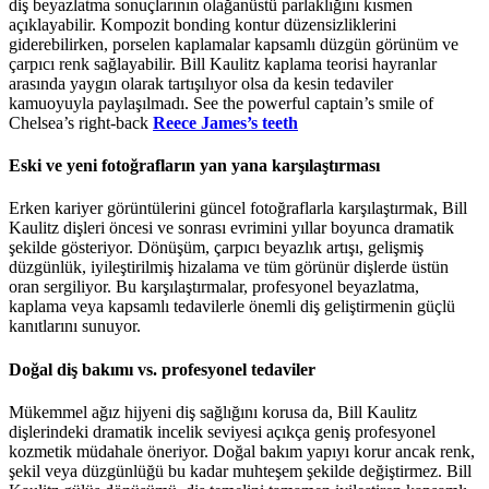
diş beyazlatma sonuçlarının olağanüstü parlaklığını kısmen
açıklayabilir. Kompozit bonding kontur düzensizliklerini
giderebilirken, porselen kaplamalar kapsamlı düzgün görünüm ve
çarpıcı renk sağlayabilir. Bill Kaulitz kaplama teorisi hayranlar
arasında yaygın olarak tartışılıyor olsa da kesin tedaviler
kamuoyuyla paylaşılmadı. See the powerful captain’s smile of
Chelsea’s right-back
Reece James’s teeth
Eski ve yeni fotoğrafların yan yana karşılaştırması
Erken kariyer görüntülerini güncel fotoğraflarla karşılaştırmak, Bill
Kaulitz dişleri öncesi ve sonrası evrimini yıllar boyunca dramatik
şekilde gösteriyor. Dönüşüm, çarpıcı beyazlık artışı, gelişmiş
düzgünlük, iyileştirilmiş hizalama ve tüm görünür dişlerde üstün
oran sergiliyor. Bu karşılaştırmalar, profesyonel beyazlatma,
kaplama veya kapsamlı tedavilerle önemli diş geliştirmenin güçlü
kanıtlarını sunuyor.
Doğal diş bakımı vs. profesyonel tedaviler
Mükemmel ağız hijyeni diş sağlığını korusa da, Bill Kaulitz
dişlerindeki dramatik incelik seviyesi açıkça geniş profesyonel
kozmetik müdahale öneriyor. Doğal bakım yapıyı korur ancak renk,
şekil veya düzgünlüğü bu kadar muhteşem şekilde değiştirmez. Bill