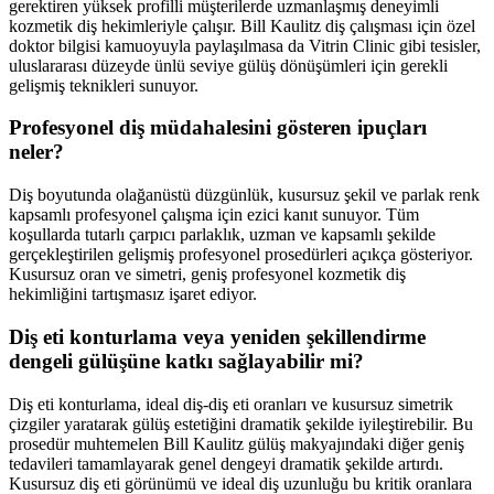
gerektiren yüksek profilli müşterilerde uzmanlaşmış deneyimli
kozmetik diş hekimleriyle çalışır. Bill Kaulitz diş çalışması için özel
doktor bilgisi kamuoyuyla paylaşılmasa da Vitrin Clinic gibi tesisler,
uluslararası düzeyde ünlü seviye gülüş dönüşümleri için gerekli
gelişmiş teknikleri sunuyor.
Profesyonel diş müdahalesini gösteren ipuçları
neler?
Diş boyutunda olağanüstü düzgünlük, kusursuz şekil ve parlak renk
kapsamlı profesyonel çalışma için ezici kanıt sunuyor. Tüm
koşullarda tutarlı çarpıcı parlaklık, uzman ve kapsamlı şekilde
gerçekleştirilen gelişmiş profesyonel prosedürleri açıkça gösteriyor.
Kusursuz oran ve simetri, geniş profesyonel kozmetik diş
hekimliğini tartışmasız işaret ediyor.
Diş eti konturlama veya yeniden şekillendirme
dengeli gülüşüne katkı sağlayabilir mi?
Diş eti konturlama, ideal diş-diş eti oranları ve kusursuz simetrik
çizgiler yaratarak gülüş estetiğini dramatik şekilde iyileştirebilir. Bu
prosedür muhtemelen Bill Kaulitz gülüş makyajındaki diğer geniş
tedavileri tamamlayarak genel dengeyi dramatik şekilde artırdı.
Kusursuz diş eti görünümü ve ideal diş uzunluğu bu kritik oranlara