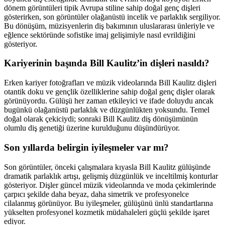
dönem görüntüleri tipik Avrupa stiline sahip doğal genç dişleri
gösterirken, son görüntüler olağanüstü incelik ve parlaklık sergiliyor.
Bu dönüşüm, müzisyenlerin diş bakımının uluslararası ünleriyle ve
eğlence sektöründe sofistike imaj gelişimiyle nasıl evrildiğini
gösteriyor.
Kariyerinin başında Bill Kaulitz’in dişleri nasıldı?
Erken kariyer fotoğrafları ve müzik videolarında Bill Kaulitz dişleri
otantik doku ve gençlik özelliklerine sahip doğal genç dişler olarak
görünüyordu. Gülüşü her zaman etkileyici ve ifade doluydu ancak
bugünkü olağanüstü parlaklık ve düzgünlükten yoksundu. Temel
doğal olarak çekiciydi; sonraki Bill Kaulitz diş dönüşümünün
olumlu diş genetiği üzerine kurulduğunu düşündürüyor.
Son yıllarda belirgin iyileşmeler var mı?
Son görüntüler, önceki çalışmalara kıyasla Bill Kaulitz gülüşünde
dramatik parlaklık artışı, gelişmiş düzgünlük ve inceltilmiş konturlar
gösteriyor. Dişler güncel müzik videolarında ve moda çekimlerinde
çarpıcı şekilde daha beyaz, daha simetrik ve profesyonelce
cilalanmış görünüyor. Bu iyileşmeler, gülüşünü ünlü standartlarına
yükselten profesyonel kozmetik müdahaleleri güçlü şekilde işaret
ediyor.