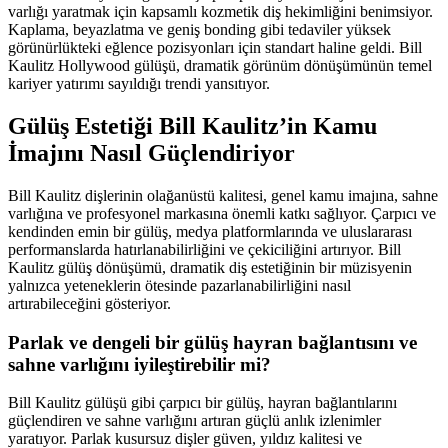
varlığı yaratmak için kapsamlı kozmetik diş hekimliğini benimsiyor.
Kaplama, beyazlatma ve geniş bonding gibi tedaviler yüksek
görünürlükteki eğlence pozisyonları için standart haline geldi. Bill
Kaulitz Hollywood gülüşü, dramatik görünüm dönüşümünün temel
kariyer yatırımı sayıldığı trendi yansıtıyor.
Gülüş Estetiği Bill Kaulitz’in Kamu
İmajını Nasıl Güçlendiriyor
Bill Kaulitz dişlerinin olağanüstü kalitesi, genel kamu imajına, sahne
varlığına ve profesyonel markasına önemli katkı sağlıyor. Çarpıcı ve
kendinden emin bir gülüş, medya platformlarında ve uluslararası
performanslarda hatırlanabilirliğini ve çekiciliğini artırıyor. Bill
Kaulitz gülüş dönüşümü, dramatik diş estetiğinin bir müzisyenin
yalnızca yeteneklerin ötesinde pazarlanabilirliğini nasıl
artırabileceğini gösteriyor.
Parlak ve dengeli bir gülüş hayran bağlantısını ve
sahne varlığını iyileştirebilir mi?
Bill Kaulitz gülüşü gibi çarpıcı bir gülüş, hayran bağlantılarını
güçlendiren ve sahne varlığını artıran güçlü anlık izlenimler
yaratıyor. Parlak kusursuz dişler güven, yıldız kalitesi ve