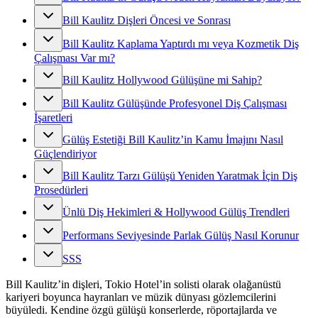
Bill Kaulitz Dişleri Öncesi ve Sonrası
Bill Kaulitz Kaplama Yaptırdı mı veya Kozmetik Diş
Çalışması Var mı?
Bill Kaulitz Hollywood Gülüşüne mi Sahip?
Bill Kaulitz Gülüşünde Profesyonel Diş Çalışması
İşaretleri
Gülüş Estetiği Bill Kaulitz’in Kamu İmajını Nasıl
Güçlendiriyor
Bill Kaulitz Tarzı Gülüşü Yeniden Yaratmak İçin Diş
Prosedürleri
Ünlü Diş Hekimleri & Hollywood Gülüş Trendleri
Performans Seviyesinde Parlak Gülüş Nasıl Korunur
SSS
Bill Kaulitz’in dişleri, Tokio Hotel’in solisti olarak olağanüstü
kariyeri boyunca hayranları ve müzik dünyası gözlemcilerini
büyüledi. Kendine özgü gülüşü konserlerde, röportajlarda ve