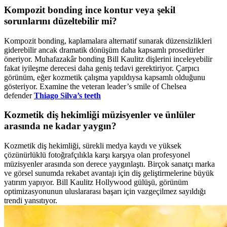
Kompozit bonding ince kontur veya şekil
sorunlarını düzeltebilir mi?
Kompozit bonding, kaplamalara alternatif sunarak düzensizlikleri
giderebilir ancak dramatik dönüşüm daha kapsamlı prosedürler
öneriyor. Muhafazakâr bonding Bill Kaulitz dişlerini inceleyebilir
fakat iyileşme derecesi daha geniş tedavi gerektiriyor. Çarpıcı
görünüm, eğer kozmetik çalışma yapıldıysa kapsamlı olduğunu
gösteriyor. Examine the veteran leader’s smile of Chelsea
defender
Thiago Silva’s teeth
Kozmetik diş hekimliği müzisyenler ve ünlüler
arasında ne kadar yaygın?
Kozmetik diş hekimliği, sürekli medya kaydı ve yüksek
çözünürlüklü fotoğrafçılıkla karşı karşıya olan profesyonel
müzisyenler arasında son derece yaygınlaştı. Birçok sanatçı marka
ve görsel sunumda rekabet avantajı için diş geliştirmelerine büyük
yatırım yapıyor. Bill Kaulitz Hollywood gülüşü, görünüm
optimizasyonunun uluslararası başarı için vazgeçilmez sayıldığı
trendi yansıtıyor.