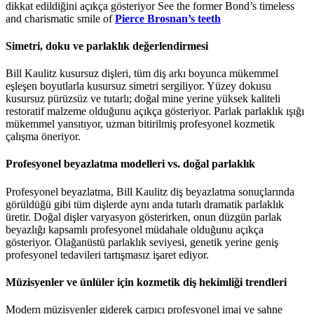
dikkat edildiğini açıkça gösteriyor See the former Bond’s timeless
and charismatic smile of
Pierce Brosnan’s teeth
Simetri, doku ve parlaklık değerlendirmesi
Bill Kaulitz kusursuz dişleri, tüm diş arkı boyunca mükemmel
eşleşen boyutlarla kusursuz simetri sergiliyor. Yüzey dokusu
kusursuz pürüzsüz ve tutarlı; doğal mine yerine yüksek kaliteli
restoratif malzeme olduğunu açıkça gösteriyor. Parlak parlaklık ışığı
mükemmel yansıtıyor, uzman bitirilmiş profesyonel kozmetik
çalışma öneriyor.
Profesyonel beyazlatma modelleri vs. doğal parlaklık
Profesyonel beyazlatma, Bill Kaulitz diş beyazlatma sonuçlarında
görüldüğü gibi tüm dişlerde aynı anda tutarlı dramatik parlaklık
üretir. Doğal dişler varyasyon gösterirken, onun düzgün parlak
beyazlığı kapsamlı profesyonel müdahale olduğunu açıkça
gösteriyor. Olağanüstü parlaklık seviyesi, genetik yerine geniş
profesyonel tedavileri tartışmasız işaret ediyor.
Müzisyenler ve ünlüler için kozmetik diş hekimliği trendleri
Modern müzisyenler giderek çarpıcı profesyonel imaj ve sahne