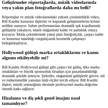
Geliştirmeler röportajlarda, müzik videolarında
veya yakın plan fotoğraflarda daha mı belli?
Röportajlar ve müzik videolarındaki yüksek çözünürlüklü video,
Bill Kaulitz kusursuz dişlerini ve kapsamlı geliştirmelerini kristal
netlikte sunuyor. Sahne performansları dramatik ışık koşullarında
gülüşünü yakalıyor, tutarlı olağanüstü kalite ve parlaklık ortaya
koyuyor. Moda çekimlerinde yakın plan fotoğrafçılık, çarpıcı kalite
ve kusursuz tutarlılığı vurgulayarak kozmetik çalışmayı
belirginleştiriyor.
Hollywood gülüşü marka ortaklıklarını ve kamu
algısını etkileyebilir mi?
Bill Kaulitz Hollywood gülüşü gibi çarpıcı bir gülüş, lüks marka
ortaklıkları ve büyük sponsorluk fırsatları için pazarlanabilirliği
dramatik şekilde artırıyor. Şirketler, olağanüstü gülüşlerle güven, stil
ve mükemmellik yansıtan ünlü elçiler tercih ediyor. Bill Kaulitz
dişleri, müzik yeteneğinin ötesinde profesyonel marka değerine
önemli katkı sağlıyor.
Hizalama ve diş şekli genel imajını nasıl
tamamlıyor?