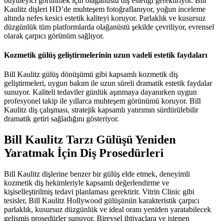
büyüleyici görünmek için olağanüstü diş estetiği gerektiriyor. Bill
Kaulitz dişleri HD’de muhteşem fotoğraflanıyor, yoğun inceleme
altında nefes kesici estetik kaliteyi koruyor. Parlaklık ve kusursuz
düzgünlük tüm platformlarda olağanüstü şekilde çevriliyor, evrensel
olarak çarpıcı görünüm sağlıyor.
Kozmetik gülüş geliştirmelerinin uzun vadeli estetik faydaları
Bill Kaulitz gülüş dönüşümü gibi kapsamlı kozmetik diş
geliştirmeleri, uygun bakım ile uzun süreli dramatik estetik faydalar
sunuyor. Kaliteli tedaviler günlük aşınmaya dayanırken uygun
profesyonel takip ile yıllarca muhteşem görünümü koruyor. Bill
Kaulitz diş çalışması, stratejik kapsamlı yatırımın sürdürülebilir
dramatik getiri sağladığını gösteriyor.
Bill Kaulitz Tarzı Gülüşü Yeniden
Yaratmak İçin Diş Prosedürleri
Bill Kaulitz dişlerine benzer bir gülüş elde etmek, deneyimli
kozmetik diş hekimleriyle kapsamlı değerlendirme ve
kişiselleştirilmiş tedavi planlaması gerektirir. Vitrin Clinic gibi
tesisler, Bill Kaulitz Hollywood gülüşünün karakteristik çarpıcı
parlaklık, kusursuz düzgünlük ve ideal oranı yeniden yaratabilecek
gelişmiş prosedürler sunuyor. Bireysel ihtiyaçlara ve istenen