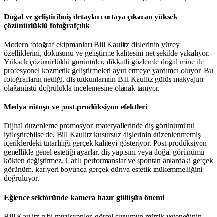
Doğal ve geliştirilmiş detayları ortaya çıkaran yüksek
çözünürlüklü fotoğrafçılık
Modern fotoğraf ekipmanları Bill Kaulitz dişlerinin yüzey
özelliklerini, dokusunu ve geliştirme kalitesini net şekilde yakalıyor.
Yüksek çözünürlüklü görüntüler, dikkatli gözlemle doğal mine ile
profesyonel kozmetik geliştirmeleri ayırt etmeye yardımcı oluyor. Bu
fotoğrafların netliği, diş tutkunlarının Bill Kaulitz gülüş makyajını
olağanüstü doğrulukla incelemesine olanak tanıyor.
Medya rötuşu ve post-prodüksiyon efektleri
Dijital düzenleme promosyon materyallerinde diş görünümünü
iyileştirebilse de, Bill Kaulitz kusursuz dişlerinin düzenlenmemiş
içeriklerdeki tutarlılığı gerçek kaliteyi gösteriyor. Post-prodüksiyon
genellikle genel estetiği ayarlar, diş yapısını veya doğal görünümü
kökten değiştirmez. Canlı performanslar ve spontan anlardaki gerçek
görünüm, kariyeri boyunca gerçek dünya estetik mükemmelliğini
doğruluyor.
Eğlence sektöründe kamera hazır gülüşün önemi
Bill Kaulitz gibi müzisyenler, görsel sunumun müzik yeteneğinin