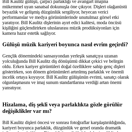
Bill Kaulitz gülüşü, çarpıcı parlaklığı ve avangart imajına
mükemmel uyan sanatsal dokunuşla öne çıkıyor. Dişleri olağanüstü
beyazlık ve gelişmiş düzgünlük sergiliyor, heyecan verici
performanslar ve medya görünümlerinde unutulmaz görsel etki
yaratıyor. Bill Kaulitz dişlerinin ayırt edici kalitesi, moda öncüsü
kişiliğini güçlendirirken uluslararası müzik prodüksiyonları için
kamera hazır estetik sağlıyor.
Gülüşü müzik kariyeri boyunca nasıl evrim geçirdi?
Gençlik dönemindeki sansasyondan yerleşik sanatçıya uzanan
yolculuğunda Bill Kaulitz diş dönüşümü dikkat çekici ve belirgin
oldu. Erken kariyer görüntüleri doğal özelliklere sahip genç dişleri
gösterirken, son dönem görünümleri artırılmış parlaklık ve önemli
incelik ortaya koyuyor. Bill Kaulitz gülüşünün evrimi, sanatçı olarak
olgunlaşmasını ve imaj sunum standartlarına verdiği artan önemi
yansıtıyor.
Hizalama, diş şekli veya parlaklıkta gözle görülür
değişiklikler var mı?
Bill Kaulitz dişleri öncesi ve sonrası fotoğraflar karşılaştırıldığında,
kariyeri boyunca parlaklık, düzgünlük ve genel oranda dramatik