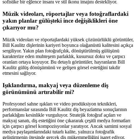
sofistike bir eğlence insanı ve stil ikonu imajını destekliyor.
Müzik videoları, röportajlar veya fotoğraflardaki
yakın planlar gülüşteki ince değişiklikleri öne
çıkarıyor mu?
Müzik videoları ve röportajlardaki yüksek çözünürlüklü görüntüler,
Bill Kaulitz dişlerinin kariyeri boyunca olağanüstü kalitesini açıkça
sergiliyor. Yakın plan fotoğrafçılık, dönüştürülmüş gülüşünü
karakterize eden muhteşem parlaklık, kusursuz doku ve çarpıcı
oranları ortaya koyuyor. Bu detaylı görüntüler, hayranların Bill
Kaulitz gülüş dönüşümünü ve gelişen görsel estetiğini takdir
etmesini sağlıyor.
Işıklandırma, makyaj veya düzenleme diş
görünümünü artırabilir mi?
Profesyonel sahne ışıkları ve video prodüksiyon teknikleri,
performanslar sırasında Bill Kaulitz diş beyazlatma sonuçlarının
parlaklığını kesinlikle vurguluyor. Stratejik fotoğraf açıları ve
makyaj sanatı, diş estetiğini öne çıkararak çeşitli medya formatları
için çarpıcı görsel kompozisyonlar yaratıyor. Ancak samimi sosyal
medya paylaşımlarındaki tutarlı kalite, yalnızca fotoğrafik
geliştirmenin ötesinde gerçek diş mükemmelliğini işaret ediyor.