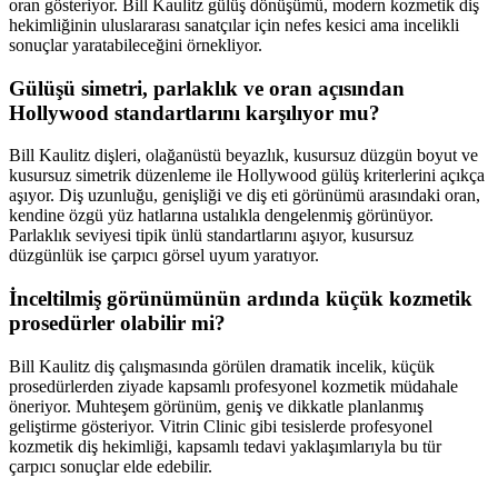
oran gösteriyor. Bill Kaulitz gülüş dönüşümü, modern kozmetik diş
hekimliğinin uluslararası sanatçılar için nefes kesici ama incelikli
sonuçlar yaratabileceğini örnekliyor.
Gülüşü simetri, parlaklık ve oran açısından
Hollywood standartlarını karşılıyor mu?
Bill Kaulitz dişleri, olağanüstü beyazlık, kusursuz düzgün boyut ve
kusursuz simetrik düzenleme ile Hollywood gülüş kriterlerini açıkça
aşıyor. Diş uzunluğu, genişliği ve diş eti görünümü arasındaki oran,
kendine özgü yüz hatlarına ustalıkla dengelenmiş görünüyor.
Parlaklık seviyesi tipik ünlü standartlarını aşıyor, kusursuz
düzgünlük ise çarpıcı görsel uyum yaratıyor.
İnceltilmiş görünümünün ardında küçük kozmetik
prosedürler olabilir mi?
Bill Kaulitz diş çalışmasında görülen dramatik incelik, küçük
prosedürlerden ziyade kapsamlı profesyonel kozmetik müdahale
öneriyor. Muhteşem görünüm, geniş ve dikkatle planlanmış
geliştirme gösteriyor. Vitrin Clinic gibi tesislerde profesyonel
kozmetik diş hekimliği, kapsamlı tedavi yaklaşımlarıyla bu tür
çarpıcı sonuçlar elde edebilir.