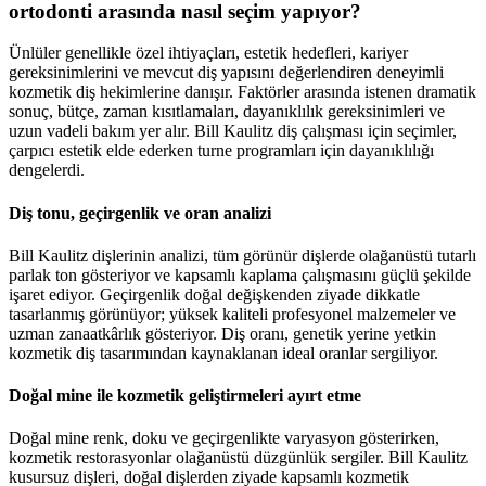
ortodonti arasında nasıl seçim yapıyor?
Ünlüler genellikle özel ihtiyaçları, estetik hedefleri, kariyer
gereksinimlerini ve mevcut diş yapısını değerlendiren deneyimli
kozmetik diş hekimlerine danışır. Faktörler arasında istenen dramatik
sonuç, bütçe, zaman kısıtlamaları, dayanıklılık gereksinimleri ve
uzun vadeli bakım yer alır. Bill Kaulitz diş çalışması için seçimler,
çarpıcı estetik elde ederken turne programları için dayanıklılığı
dengelerdi.
Diş tonu, geçirgenlik ve oran analizi
Bill Kaulitz dişlerinin analizi, tüm görünür dişlerde olağanüstü tutarlı
parlak ton gösteriyor ve kapsamlı kaplama çalışmasını güçlü şekilde
işaret ediyor. Geçirgenlik doğal değişkenden ziyade dikkatle
tasarlanmış görünüyor; yüksek kaliteli profesyonel malzemeler ve
uzman zanaatkârlık gösteriyor. Diş oranı, genetik yerine yetkin
kozmetik diş tasarımından kaynaklanan ideal oranlar sergiliyor.
Doğal mine ile kozmetik geliştirmeleri ayırt etme
Doğal mine renk, doku ve geçirgenlikte varyasyon gösterirken,
kozmetik restorasyonlar olağanüstü düzgünlük sergiler. Bill Kaulitz
kusursuz dişleri, doğal dişlerden ziyade kapsamlı kozmetik