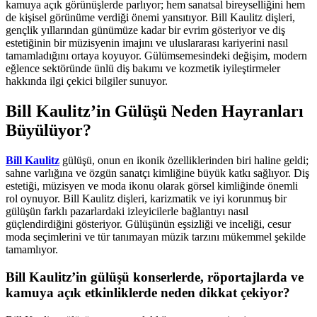
kamuya açık görünüşlerde parlıyor; hem sanatsal bireyselliğini hem
de kişisel görünüme verdiği önemi yansıtıyor. Bill Kaulitz dişleri,
gençlik yıllarından günümüze kadar bir evrim gösteriyor ve diş
estetiğinin bir müzisyenin imajını ve uluslararası kariyerini nasıl
tamamladığını ortaya koyuyor. Gülümsemesindeki değişim, modern
eğlence sektöründe ünlü diş bakımı ve kozmetik iyileştirmeler
hakkında ilgi çekici bilgiler sunuyor.
Bill Kaulitz’in Gülüşü Neden Hayranları
Büyülüyor?
Bill Kaulitz
gülüşü, onun en ikonik özelliklerinden biri haline geldi;
sahne varlığına ve özgün sanatçı kimliğine büyük katkı sağlıyor. Diş
estetiği, müzisyen ve moda ikonu olarak görsel kimliğinde önemli
rol oynuyor. Bill Kaulitz dişleri, karizmatik ve iyi korunmuş bir
gülüşün farklı pazarlardaki izleyicilerle bağlantıyı nasıl
güçlendirdiğini gösteriyor. Gülüşünün eşsizliği ve inceliği, cesur
moda seçimlerini ve tür tanımayan müzik tarzını mükemmel şekilde
tamamlıyor.
Bill Kaulitz’in gülüşü konserlerde, röportajlarda ve
kamuya açık etkinliklerde neden dikkat çekiyor?