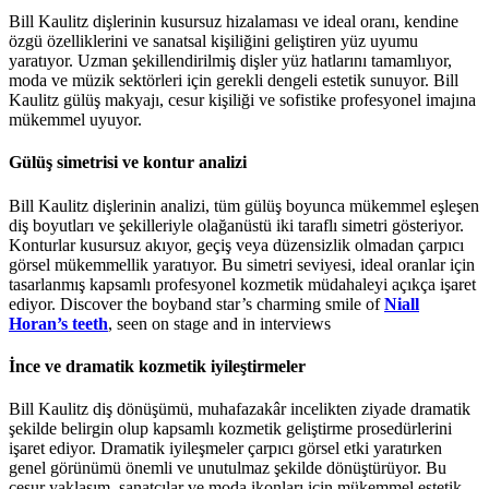
Bill Kaulitz dişlerinin kusursuz hizalaması ve ideal oranı, kendine
özgü özelliklerini ve sanatsal kişiliğini geliştiren yüz uyumu
yaratıyor. Uzman şekillendirilmiş dişler yüz hatlarını tamamlıyor,
moda ve müzik sektörleri için gerekli dengeli estetik sunuyor. Bill
Kaulitz gülüş makyajı, cesur kişiliği ve sofistike profesyonel imajına
mükemmel uyuyor.
Gülüş simetrisi ve kontur analizi
Bill Kaulitz dişlerinin analizi, tüm gülüş boyunca mükemmel eşleşen
diş boyutları ve şekilleriyle olağanüstü iki taraflı simetri gösteriyor.
Konturlar kusursuz akıyor, geçiş veya düzensizlik olmadan çarpıcı
görsel mükemmellik yaratıyor. Bu simetri seviyesi, ideal oranlar için
tasarlanmış kapsamlı profesyonel kozmetik müdahaleyi açıkça işaret
ediyor. Discover the boyband star’s charming smile of
Niall
Horan’s teeth
, seen on stage and in interviews
İnce ve dramatik kozmetik iyileştirmeler
Bill Kaulitz diş dönüşümü, muhafazakâr incelikten ziyade dramatik
şekilde belirgin olup kapsamlı kozmetik geliştirme prosedürlerini
işaret ediyor. Dramatik iyileşmeler çarpıcı görsel etki yaratırken
genel görünümü önemli ve unutulmaz şekilde dönüştürüyor. Bu
cesur yaklaşım, sanatçılar ve moda ikonları için mükemmel estetik