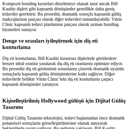
Kompozit bonding kusurları düzeltmeye olanak tanır ancak Bill
Kaulitz dişleri gibi kapsamlı dönüşümler genellikle daha geniş
tedaviler gerektirir. Bu prosedür, dramatik sonuçlu kapsamlı gülüş
makyajlarının parçası olarak diğer tedavileri tamamlayabilir. Vitrin
Clinic kapsamlı tedavi planlarının parçası olarak uzman bonding
hizmetleri sunuyor.
Denge ve oranları iyileştirmek için diş eti
konturlama
Diş eti konturlama, Bill Kaulitz kusursuz dişlerinde görülenlere
benzer ideal oranlar yaratarak diş-diş eti oranlarını optimize ediyor.
Bu prosedür diş eti görünümü sorunlarını çözerek dramatik uyumlu
sonuçlarla kapsamlı gülüş dönüşümlerine katkı sağlıyor. Diğer
tedavilerle birlikte Vitrin Clinic’teki diş eti konturlama çarpıcı
kapsamlı dönüşümler yaratıyor.
Kişiselleştirilmiş Hollywood gülüşü için Dijital Gülüş
Tasarımı
Dijital Gülüş Tasarımı teknolojisi, tedavi başlamadan önce dramatik
potansiyel sonuçların görselleştirilmesine olanak tanıyarak
beklentilerle uyum sağlıyor. Bu gelişmiş yaklaşım, Bill Kaulitz