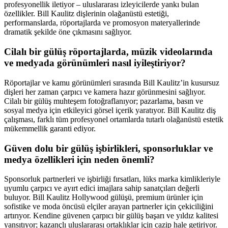
profesyonellik iletiyor – uluslararası izleyicilerde yankı bulan
özellikler. Bill Kaulitz dişlerinin olağanüstü estetiği,
performanslarda, röportajlarda ve promosyon materyallerinde
dramatik şekilde öne çıkmasını sağlıyor.
Cilalı bir gülüş röportajlarda, müzik videolarında
ve medyada görünümleri nasıl iyileştiriyor?
Röportajlar ve kamu görünümleri sırasında Bill Kaulitz’in kusursuz
dişleri her zaman çarpıcı ve kamera hazır görünmesini sağlıyor.
Cilalı bir gülüş muhteşem fotoğraflanıyor; pazarlama, basın ve
sosyal medya için etkileyici görsel içerik yaratıyor. Bill Kaulitz diş
çalışması, farklı tüm profesyonel ortamlarda tutarlı olağanüstü estetik
mükemmellik garanti ediyor.
Güven dolu bir gülüş işbirlikleri, sponsorluklar ve
medya özellikleri için neden önemli?
Sponsorluk partnerleri ve işbirliği fırsatları, lüks marka kimlikleriyle
uyumlu çarpıcı ve ayırt edici imajlara sahip sanatçıları değerli
buluyor. Bill Kaulitz Hollywood gülüşü, premium ürünler için
sofistike ve moda öncüsü elçiler arayan partnerler için çekiciliğini
artırıyor. Kendine güvenen çarpıcı bir gülüş başarı ve yıldız kalitesi
yansıtıyor; kazançlı uluslararası ortaklıklar için cazip hale getiriyor.