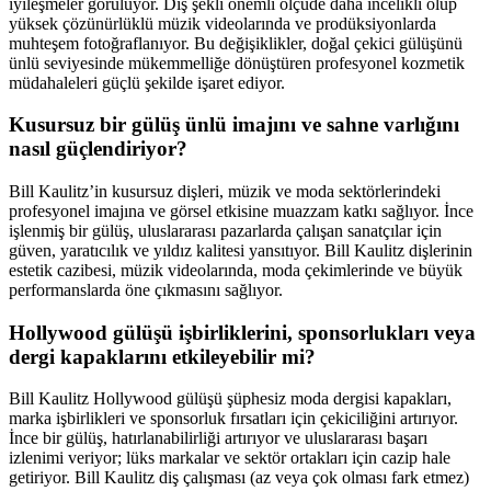
iyileşmeler görülüyor. Diş şekli önemli ölçüde daha incelikli olup
yüksek çözünürlüklü müzik videolarında ve prodüksiyonlarda
muhteşem fotoğraflanıyor. Bu değişiklikler, doğal çekici gülüşünü
ünlü seviyesinde mükemmelliğe dönüştüren profesyonel kozmetik
müdahaleleri güçlü şekilde işaret ediyor.
Kusursuz bir gülüş ünlü imajını ve sahne varlığını
nasıl güçlendiriyor?
Bill Kaulitz’in kusursuz dişleri, müzik ve moda sektörlerindeki
profesyonel imajına ve görsel etkisine muazzam katkı sağlıyor. İnce
işlenmiş bir gülüş, uluslararası pazarlarda çalışan sanatçılar için
güven, yaratıcılık ve yıldız kalitesi yansıtıyor. Bill Kaulitz dişlerinin
estetik cazibesi, müzik videolarında, moda çekimlerinde ve büyük
performanslarda öne çıkmasını sağlıyor.
Hollywood gülüşü işbirliklerini, sponsorlukları veya
dergi kapaklarını etkileyebilir mi?
Bill Kaulitz Hollywood gülüşü şüphesiz moda dergisi kapakları,
marka işbirlikleri ve sponsorluk fırsatları için çekiciliğini artırıyor.
İnce bir gülüş, hatırlanabilirliği artırıyor ve uluslararası başarı
izlenimi veriyor; lüks markalar ve sektör ortakları için cazip hale
getiriyor. Bill Kaulitz diş çalışması (az veya çok olması fark etmez)