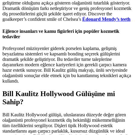
geliştirme olduğunu açıkça gösteren olağanüstü tutarlılık gösteriyor.
Dramatik dönüşüm farkı netleştiriyor ve geniş profesyonel kozmetik
diş prosedürlerini güçlü şekilde işaret ediyor. Discover the
goalkeeper’s confident smile of Chelsea’s
Édouard Mendy’s teeth
Eğlence insanları ve kamu figürleri için popüler kozmetik
tedaviler
Profesyonel müzisyenler giderek porselen kaplama, gelişmiş
beyazlatma sistemleri ve kapsamlı bonding seçerek gülüşlerini
dramatik şekilde geliştiriyor. Bu tedaviler turne taleplerine
dayanırken modern eğlence kariyerleri için gerekli çarpıcı kamera
hazır estetik sunuyor. Bill Kaulitz gülüş makyajı, ünlü seviyesinde
olağanüstü sonuçlar elde etmek için bu kanıtlanmış teknikleri açıkça
kullandı.
Bill Kaulitz Hollywood Gülüşüne mi
Sahip?
Bill Kaulitz Hollywood gülüşü, uluslararası düzeyde değer gören
olağanüstü profesyonel kozmetik diş hekimliği mükemmelliğinin
tüm özelliklerini sergiliyor. Dişleri tipik Hollywood estetik
standartlarını aşan çarpıcı parlaklık, kusursuz düzgünlük ve ideal