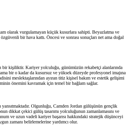
i tam olarak vurgulamayan küçük kusurlara sahipti. Beyazlatma ve
 özgüvenli bir hava kattı. Öncesi ve sonrası sonuçları net ama doğal
 bir kişiliktir. Kariyer yolculuğu, günümüzün rekabetçi alanlarında
 ama bir o kadar da kusursuz ve yüksek düzeyde profesyonel imajına
isini meslektaşlarından ayıran titiz kişisel bakım ve estetik gelişimi
iminin önemini kavramak için temel bir bağlam sağlar.
nu yansıtmaktadır. Olgunluğu, Camden Jordan gülüşünün gençlik
ı, onun dikkat çekici gülüş tasarımı yolculuğunun zamanlamasını ve
sunum ve uzun vadeli kariyer başarısı hakkındaki stratejik düşünceyi
uygun zamanı belirlemelerine yardımcı olur.