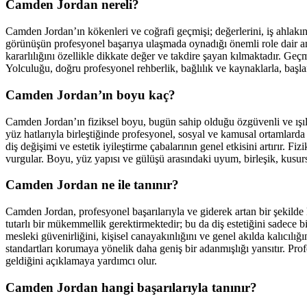
Camden Jordan nereli?
Camden Jordan’ın kökenleri ve coğrafi geçmişi; değerlerini, iş ahlak
görünüşün profesyonel başarıya ulaşmada oynadığı önemli role dair an
kararlılığını özellikle dikkate değer ve takdire şayan kılmaktadır. Ge
Yolculuğu, doğru profesyonel rehberlik, bağlılık ve kaynaklarla, başla
Camden Jordan’ın boyu kaç?
Camden Jordan’ın fiziksel boyu, bugün sahip olduğu özgüvenli ve ışı
yüz hatlarıyla birleştiğinde profesyonel, sosyal ve kamusal ortamlarda
diş değişimi ve estetik iyileştirme çabalarının genel etkisini artırır. Fiz
vurgular. Boyu, yüz yapısı ve gülüşü arasındaki uyum, birleşik, kusur
Camden Jordan ne ile tanınır?
Camden Jordan, profesyonel başarılarıyla ve giderek artan bir şekil
tutarlı bir mükemmellik gerektirmektedir; bu da diş estetiğini sadece b
mesleki güvenirliğini, kişisel canayakınlığını ve genel akılda kalıcılığ
standartları korumaya yönelik daha geniş bir adanmışlığı yansıtır. P
geldiğini açıklamaya yardımcı olur.
Camden Jordan hangi başarılarıyla tanınır?