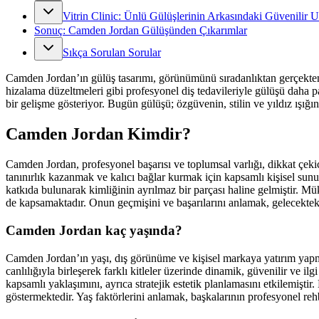
Vitrin Clinic: Ünlü Gülüşlerinin Arkasındaki Güvenilir 
Sonuç: Camden Jordan Gülüşünden Çıkarımlar
Sıkça Sorulan Sorular
Camden Jordan’ın gülüş tasarımı, görünümünü sıradanlıktan gerçekten 
hizalama düzeltmeleri gibi profesyonel diş tedavileriyle gülüşü daha p
bir gelişme gösteriyor. Bugün gülüşü; özgüvenin, stilin ve yıldız ışığı
Camden Jordan Kimdir?
Camden Jordan, profesyonel başarısı ve toplumsal varlığı, dikkat çeki
tanınırlık kazanmak ve kalıcı bağlar kurmak için kapsamlı kişisel s
katkıda bulunarak kimliğinin ayrılmaz bir parçası haline gelmiştir. Mük
de kapsamaktadır. Onun geçmişini ve başarılarını anlamak, gelecektek
Camden Jordan kaç yaşında?
Camden Jordan’ın yaşı, dış görünüme ve kişisel markaya yatırım yap
canlılığıyla birleşerek farklı kitleler üzerinde dinamik, güvenilir ve
kapsamlı yaklaşımını, ayrıca stratejik estetik planlamasını etkilemişt
göstermektedir. Yaş faktörlerini anlamak, başkalarının profesyonel reh