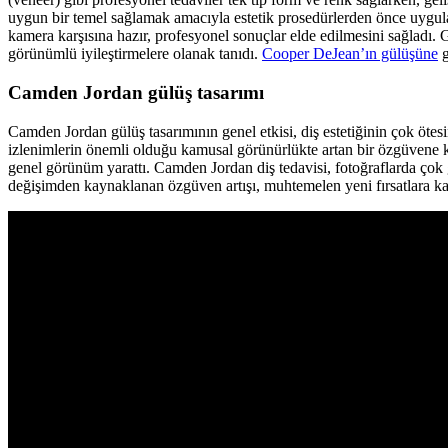
uygun bir temel sağlamak amacıyla estetik prosedürlerden önce uygulanmı
kamera karşısına hazır, profesyonel sonuçlar elde edilmesini sağladı.
görünümlü iyileştirmelere olanak tanıdı.
Cooper DeJean’ın gülüşüne
g
Camden Jordan gülüş tasarımı
Camden Jordan gülüş tasarımının genel etkisi, diş estetiğinin çok öte
izlenimlerin önemli olduğu kamusal görünürlükte artan bir özgüvene 
genel görünüm yarattı. Camden Jordan diş tedavisi, fotoğraflarda çok 
değişimden kaynaklanan özgüven artışı, muhtemelen yeni fırsatlara kapı