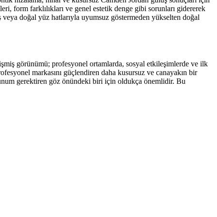
i, form farklılıkları ve genel estetik denge gibi sorunları gidererek
mış veya doğal yüz hatlarıyla uyumsuz göstermeden yükselten doğal
işmiş görünümü; profesyonel ortamlarda, sosyal etkileşimlerde ve ilk
rofesyonel markasını güçlendiren daha kusursuz ve canayakın bir
sunum gerektiren göz önündeki biri için oldukça önemlidir. Bu