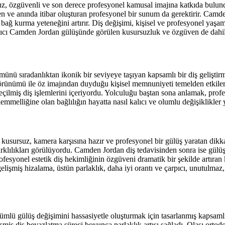
 özgüvenli ve son derece profesyonel kamusal imajına katkıda bulunduğ
ve anında itibar oluşturan profesyonel bir sunum da gerektirir. Camde
ilde bağ kurma yeteneğini artırır. Diş değişimi, kişisel ve profesyonel y
çarpıcı Camden Jordan gülüşünde görülen kusursuzluk ve özgüven de dahi
ünü sıradanlıktan ikonik bir seviyeye taşıyan kapsamlı bir diş geliştir
görünümü ile öz imajından duyduğu kişisel memnuniyeti temelden etkiler
seçilmiş diş işlemlerini içeriyordu. Yolculuğu baştan sona anlamak, prof
kemmelliğine olan bağlılığın hayatta nasıl kalıcı ve olumlu değişiklikler 
n kusursuz, kamera karşısına hazır ve profesyonel bir gülüş yaratan dikka
farklılıkları görülüyordu. Camden Jordan diş tedavisinden sonra ise gülü
rofesyonel estetik diş hekimliğinin özgüveni dramatik bir şekilde artıran
nda gelişmiş hizalama, üstün parlaklık, daha iyi orantı ve çarpıcı, unutu
lü gülüş değişimini hassasiyetle oluşturmak için tasarlanmış kapsamlı
lişmiş diş beyazlatma süreci boyunca parlaklık artışı sağladı. Olası ort