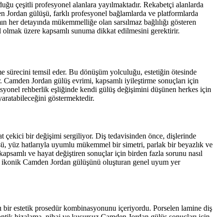
u çeşitli profesyonel alanlara yayılmaktadır. Rekabetçi alanlarda
n Jordan gülüşü, farklı profesyonel bağlamlarda ve platformlarda
aşamın her detayında mükemmelliğe olan sarsılmaz bağlılığı gösteren
l olmak üzere kapsamlı sunuma dikkat edilmesini gerektirir.
me sürecini temsil eder. Bu dönüşüm yolculuğu, estetiğin ötesinde
. Camden Jordan gülüş evrimi, kapsamlı iyileştirme sonuçları için
esyonel rehberlik eşliğinde kendi gülüş değişimini düşünen herkes için
yaratabileceğini göstermektedir.
t çekici bir değişimi sergiliyor. Diş tedavisinden önce, dişlerinde
şü, yüz hatlarıyla uyumlu mükemmel bir simetri, parlak bir beyazlık ve
 kapsamlı ve hayat değiştiren sonuçlar için birden fazla sorunu nasıl
lmaz, ikonik Camden Jordan gülüşünü oluşturan genel uyum yer
 bir estetik prosedür kombinasyonunu içeriyordu. Porselen lamine diş
odontik hizalama, nihai ve kusursuz Camden Jordan gülüş sonuçları için