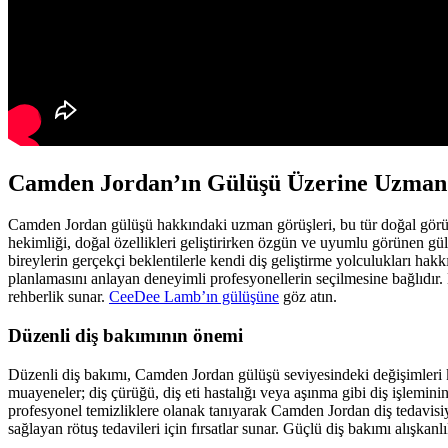
Camden Jordan’ın Gülüşü Üzerine Uzman
Camden Jordan gülüşü hakkındaki uzman görüşleri, bu tür doğal görünü
hekimliği, doğal özellikleri geliştirirken özgün ve uyumlu görünen gülü
bireylerin gerçekçi beklentilerle kendi diş geliştirme yolculukları hakkı
planlamasını anlayan deneyimli profesyonellerin seçilmesine bağlıdır
rehberlik sunar.
CeeDee Lamb’ın gülüşüne
göz atın.
Düzenli diş bakımının önemi
Düzenli diş bakımı, Camden Jordan gülüşü seviyesindeki değişimleri kor
muayeneler; diş çürüğü, diş eti hastalığı veya aşınma gibi diş işleminin
profesyonel temizliklere olanak tanıyarak Camden Jordan diş tedavisiyl
sağlayan rötuş tedavileri için fırsatlar sunar. Güçlü diş bakımı alışkan