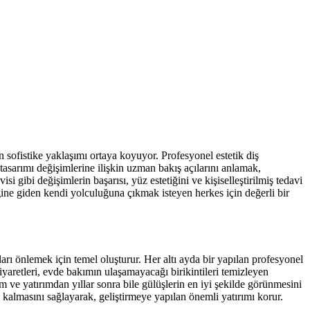
sofistike yaklaşımı ortaya koyuyor. Profesyonel estetik diş
 tasarımı değişimlerine ilişkin uzman bakış açılarını anlamak,
i gibi değişimlerin başarısı, yüz estetiğini ve kişiselleştirilmiş tedavi
ne giden kendi yolculuğuna çıkmak isteyen herkes için değerli bir
rı önlemek için temel oluşturur. Her altı ayda bir yapılan profesyonel
ziyaretleri, evde bakımın ulaşamayacağı birikintileri temizleyen
 ve yatırımdan yıllar sonra bile gülüşlerin en iyi şekilde görünmesini
lı kalmasını sağlayarak, geliştirmeye yapılan önemli yatırımı korur.