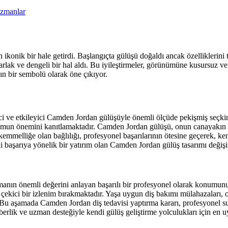
Uzmanlar
ikonik bir hale getirdi. Başlangıçta gülüşü doğaldı ancak özelliklerin
arlak ve dengeli bir hal aldı. Bu iyileştirmeler, görünümüne kusursuz ve
nın bir sembolü olarak öne çıkıyor.
ci ve etkileyici Camden Jordan gülüşüyle önemli ölçüde pekişmiş seçkin
unumun önemini kanıtlamaktadır. Camden Jordan gülüşü, onun canayakın
emmelliğe olan bağlılığı, profesyonel başarılarının ötesine geçerek, kend
i başarıya yönelik bir yatırım olan Camden Jordan gülüş tasarımı değiş
manın önemli değerini anlayan başarılı bir profesyonel olarak konumu
 ilgi çekici bir izlenim bırakmaktadır. Yaşa uygun diş bakımı mülahazalar
ir. Bu aşamada Camden Jordan diş tedavisi yaptırma kararı, profesyonel 
berlik ve uzman desteğiyle kendi gülüş geliştirme yolculukları için en 