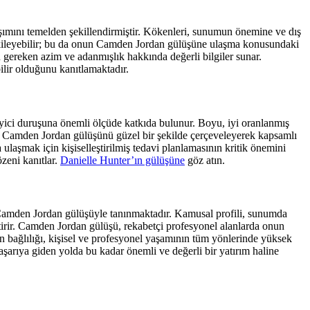
aşımını temelden şekillendirmiştir. Kökenleri, sunumun önemine ve dış
 etkileyebilir; bu da onun Camden Jordan gülüşüne ulaşma konusundaki
n gereken azim ve adanmışlık hakkında değerli bilgiler sunar.
ilir olduğunu kanıtlamaktadır.
yici duruşuna önemli ölçüde katkıda bulunur. Boyu, iyi oranlanmış
leri, Camden Jordan gülüşünü güzel bir şekilde çerçeveleyerek kapsamlı
ara ulaşmak için kişiselleştirilmiş tedavi planlamasının kritik önemini
zeni kanıtlar.
Danielle Hunter’ın gülüşüne
göz atın.
n Camden Jordan gülüşüyle tanınmaktadır. Kamusal profili, sunumda
getirir. Camden Jordan gülüşü, rekabetçi profesyonel alanlarda onun
olan bağlılığı, kişisel ve profesyonel yaşamının tüm yönlerinde yüksek
şarıya giden yolda bu kadar önemli ve değerli bir yatırım haline