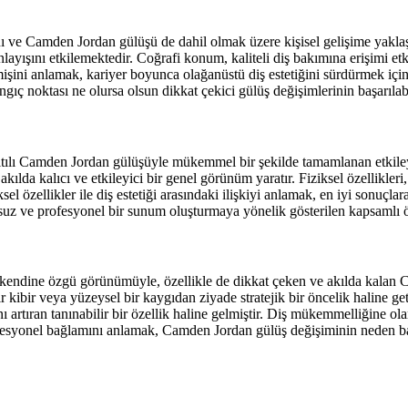
ını ve Camden Jordan gülüşü de dahil olmak üzere kişisel gelişime yakl
layışını etkilemektedir. Coğrafi konum, kaliteli diş bakımına erişimi
çmişini anlamak, kariyer boyunca olağanüstü diş estetiğini sürdürmek içi
ngıç noktası ne olursa olsun dikkat çekici gülüş değişimlerinin başarılab
ltılı Camden Jordan gülüşüyle mükemmel bir şekilde tamamlanan etkile
 akılda kalıcı ve etkileyici bir genel görünüm yaratır. Fiziksel özellik
iksel özellikler ile diş estetiği arasındaki ilişkiyi anlamak, en iyi sonuçl
suz ve profesyonel bir sunum oluşturmaya yönelik gösterilen kapsamlı ö
de kendine özgü görünümüyle, özellikle de dikkat çeken ve akılda kala
ir kibir veya yüzeysel bir kaygıdan ziyade stratejik bir öncelik haline 
ını artıran tanınabilir bir özellik haline gelmiştir. Diş mükemmelliğine 
rofesyonel bağlamını anlamak, Camden Jordan gülüş değişiminin neden ba