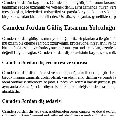
Camden Jordan’ın başarıları, Camden Jordan gülüşünün onun kusursuz,
tanınmak sadece uzmanlık ve yetenek değil, aynı zamanda güven veren 
meslektaşları, izleyicileri, müşterileri ve paydaşlarıyla etkili bir şek
birçok başarıdan birini temsil eder. Üst düzey başarılar, genellikle 
Camden Jordan Gülüş Tasarımı Yolculuğu
Camden Jordan gülüş tasarımı yolculuğu, titiz bir planlama ile görünüm
muazzam bir öneme sahiptir; özgüvenini, profesyonel fırsatlarını ve 
birden fazla estetik ve fonksiyonel sorunu aynı anda ele alan, özenle 
değerli bilgiler sağlar. Camden Jordan diş tedavisinin başarısı, diş mü
Camden Jordan dişleri öncesi ve sonrası
Camden Jordan dişleri öncesi ve sonrası, doğal özellikleri geliştirirke
birçok insanın zamanla doğal olarak yaşadığı renk, dizilim ve orantı 
ideal oranlar sergilemeye başladı. Öncesi ve sonrası karşılaştırması, p
aynı anda ele aldığını kanıtlıyor. Fark edilebilir değişiklikler arası
almaktadır.
Camden Jordan diş tedavisi
Camden Jordan diş tedavisi, muhtemelen onun çarpıcı ve doğal görünüm
(veneer) gibi profesyonel tedaviler tek tip form ve renk sağlarken, ge