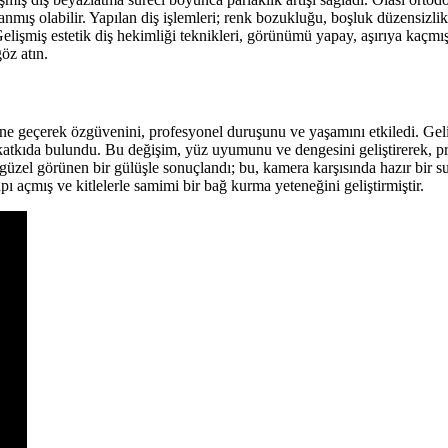
ş olabilir. Yapılan diş işlemleri; renk bozukluğu, boşluk düzensizlikler
 Gelişmiş estetik diş hekimliği teknikleri, görünümü yapay, aşırıya kaç
öz atın.
sine geçerek özgüvenini, profesyonel duruşunu ve yaşamını etkiledi. Gel
katkıda bulundu. Bu değişim, yüz uyumunu ve dengesini geliştirerek, p
güzel görünen bir gülüşle sonuçlandı; bu, kamera karşısında hazır bir 
 açmış ve kitlelerle samimi bir bağ kurma yeteneğini geliştirmiştir.