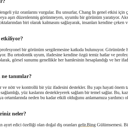
ir?
engeli yüz oranlarını vurgular. Bu unsurlar, Chang In genel etkisi için
y veya aşırı düzenlenmiş görünmeyen, uyumlu bir görünüm yaratıyor. Aks
ktalarından biri olarak kalmasını sağlayarak, insanları kendine çeken ve i
etkiliyor?
profesyonel bir görünüm sergilemesine katkıda bulunuyor. Görünürde h
or. Bu ortodontik uyum, ifadesine kendine özgü temiz hatlar ve profes
ak, görsel sunumu genellikle her hamlesinin hesaplandığı ve her ifades
 ne tanımlar?
 ve nötr ve kontrollü bir yüz ifadesini destekler. Bu yapı hayati önem 
sağlamlığı, yüz kaslarını destekleyerek sağlam bir temel sağlar. Bu, ka
rtamlarında neden bu kadar etkili olduğunu anlamamıza yardımcı olur;
iniz neler?
 ayırt edici özelliği olan doğal diş oranları
gelir.Bing
Gülümsemesi. Bir 