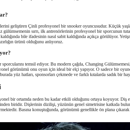
lar?
klerini geliştiren Çinli profesyonel bir snooker oyuncusudur. Küçük yaşl
lümsemenin sırrı, ilk antrenörlerinin profesyonel bir sporcunun tutar
ya kaldığında bile ifadesinin nasıl sabit kaldığında açıkça görülüyor. Ye
 hazırlığın ürünü olduğunu anlıyoruz.
yor?
er sporcularını temsil ediyor. Bu modern çağda, Changing Gülümsemesi, sp
yonel görünümü onu oyun için ideal bir elçi yapıyor. O sadece bir oyunc
burada yüz hatları, sponsorları çekmede ve farklı kıtalarda sadık bir ha
i
onel bir ortamda neden bu kadar etkili olduğunu ortaya koyuyor. Diş es
n biridir. Dişlerinin dizilişi, yüzünün genel simetrisine katkıda bulun
termektedir. Basına konuştuğunda, görünümü genellikle ön plana çıkarak g