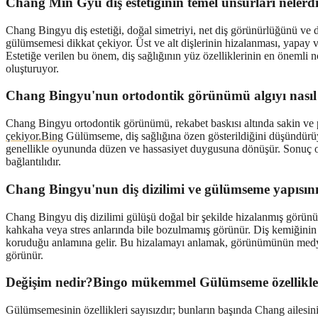
Chang Min Gyu diş estetiğinin temel unsurları nelerd
Chang Bingyu diş estetiği, doğal simetriyi, net diş görünürlüğünü ve d
gülümsemesi dikkat çekiyor. Üst ve alt dişlerinin hizalanması, yapa
Estetiğe verilen bu önem, diş sağlığının yüz özelliklerinin en önemli no
oluşturuyor.
Chang Bingyu'nun ortodontik görünümü algıyı nasıl 
Chang Bingyu ortodontik görünümü, rekabet baskısı altında sakin ve 
çekiyor.Bing
Gülümseme, diş sağlığına özen gösterildiğini düşündürüy
genellikle oyununda düzen ve hassasiyet duygusuna dönüşür. Sonuç olar
bağlantılıdır.
Chang Bingyu'nun diş dizilimi ve gülümseme yapısını
Chang Bingyu diş dizilimi gülüşü doğal bir şekilde hizalanmış görünür
kahkaha veya stres anlarında bile bozulmamış görünür. Diş kemiğinin 
koruduğu anlamına gelir. Bu hizalamayı anlamak, görünümünün medya o
görünür.
Değişim nedir?Bingo mükemmel Gülümseme özellikler
Gülümsemesinin özellikleri sayısızdır; bunların başında Chang ailesinin