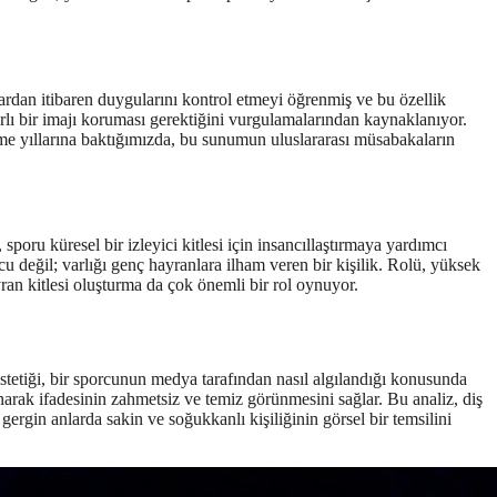
ardan itibaren duygularını kontrol etmeyi öğrenmiş ve bu özellik
lı bir imajı koruması gerektiğini vurgulamalarından kaynaklanıyor.
tişme yıllarına baktığımızda, bu sunumun uluslararası müsabakaların
oru küresel bir izleyici kitlesi için insancıllaştırmaya yardımcı
u değil; varlığı genç hayranlara ilham veren bir kişilik. Rolü, yüksek
yran kitlesi oluşturma da çok önemli bir rol oynuyor.
tetiği, bir sporcunun medya tarafından nasıl algılandığı konusunda
arak ifadesinin zahmetsiz ve temiz görünmesini sağlar. Bu analiz, diş
ergin anlarda sakin ve soğukkanlı kişiliğinin görsel bir temsilini