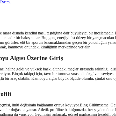
 Evrimi
a dışında kendini nasıl taşıdığına dair büyüleyici bir incelemedir. 
ine nadir bir bakış sunar. Bu, genç enerjiyi üst düzey bir yarışmacıdan bek
asını görürler; elit bir sporun basamaklarından geçen bir yolculuğun y
rarak, kamuoyu önündeki kimliğinin merkezinde yer alır.
u Algısı Üzerine Giriş
ı haline geldi ve yüksek baskı altındaki maçlar sırasında sakinliği, dis
eliyor. Birçok takipçi için, tavrı bir turnuva sırasında özgüven seviyesi
çlü bir araç olabilir. Kamuoyu algısı büyük ölçüde olumlu, çünkü onu 
ofili
eçmişi, ünlü değişimin bağlamını ortaya
koyuyor.Bing
Gülümseme. Genç 
e güvenilir doğasına yansır. Atletik profiline baktığımızda, her şeyden ö
z hatlarına da yansıyor. Geçmişini anlamak, görsel markasının tesadüfi ol