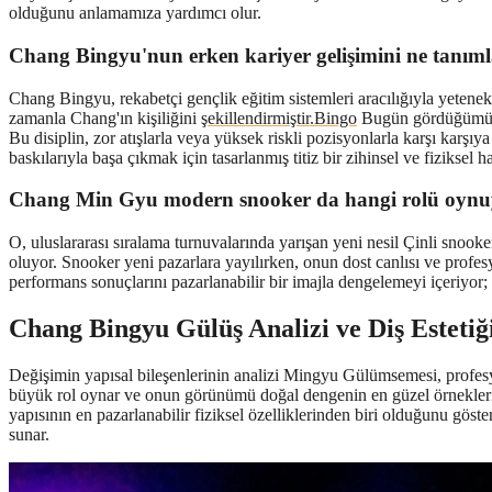
olduğunu anlamamıza yardımcı olur.
Chang Bingyu'nun erken kariyer gelişimini ne tanım
Chang Bingyu, rekabetçi gençlik eğitim sistemleri aracılığıyla yetene
zamanla Chang'ın kişiliğini
şekillendirmiştir.Bingo
Bugün gördüğümüz gü
Bu disiplin, zor atışlarla veya yüksek riskli pozisyonlarla karşı karşı
baskılarıyla başa çıkmak için tasarlanmış titiz bir zihinsel ve fiziksel
Chang Min Gyu modern snooker da hangi rolü oynu
O, uluslararası sıralama turnuvalarında yarışan yeni nesil Çinli snook
oluyor. Snooker yeni pazarlara yayılırken, onun dost canlısı ve profes
performans sonuçlarını pazarlanabilir bir imajla dengelemeyi içeriyor; 
Chang Bingyu Gülüş Analizi ve Diş Estetiğ
Değişimin yapısal bileşenlerinin analizi Mingyu Gülümsemesi, profesy
büyük rol oynar ve onun görünümü doğal dengenin en güzel örneklerinde
yapısının en pazarlanabilir fiziksel özelliklerinden biri olduğunu gös
sunar.