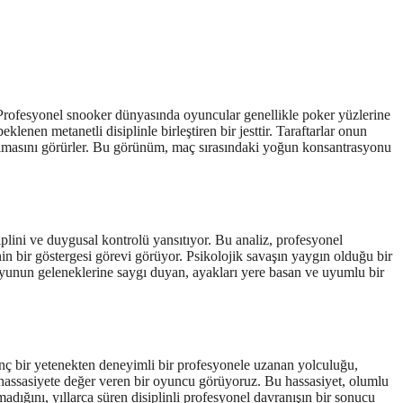
Profesyonel snooker dünyasında oyuncular genellikle poker yüzlerine
lenen metanetli disiplinle birleştiren bir jesttir. Taraftarlar onun
ansımasını görürler. Bu görünüm, maç sırasındaki yoğun konsantrasyonu
iplini ve duygusal kontrolü yansıtıyor. Bu analiz, profesyonel
nin bir göstergesi görevi görüyor. Psikolojik savaşın yaygın olduğu bir
oyunun geleneklerine saygı duyan, ayakları yere basan ve uyumlu bir
bir yetenekten deneyimli bir profesyonele uzanan yolculuğu,
nce hassasiyete değer veren bir oyuncu görüyoruz. Bu hassasiyet, olumlu
madığını, yıllarca süren disiplinli profesyonel davranışın bir sonucu