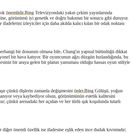
 çok
önemlidir.Bing
Televizyondaki yakın çekim yayınlarında
ine, görünümü iyi genetik ve doğru bakımın bir sonucu gibi duruyor.
fadelerini izleyiciler için daha akılda kalıcı kılan bir odak noktası
erhangi bir donanım olmasa bile, Chang'ın yapısal bütünlüğü dikkat
yonel bir hava katıyor. Bir oyuncunun ağzı düzgün hızlandığında, bu
inin bir araya gelen bir planın yansıması olduğu hassas oyun stiliyle
taşır çünkü dişlerin zamanla değişmesini
önler.Bing
Gülüşü, yoğun
zanıyor veya kaybediyor olsun, görünümünün estetik kalitesini
 çünkü arenadaki her açıdan ve her türlü ışık koşulunda tutarlı
diğer önemli özellik ise ifadesine eşlik eden ince dudak kıvrımıdır;