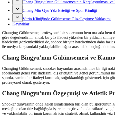
Chang Bingyu'nun Gülümsemesinin Karşılaştırılması ve
Chang Min Gyu Yüz Estetiği ve Spor Kimliği
Vitrin Kliniğinde Gülümseme Güzelleştirme Yaklaşımı
Kaynaklar
Changing Gülümseme, profesyonel bir sporcunun hem masada hem de mas
göre değerlendirilir, ancak bu yüz ifadesi yükselen bir yıldızın zihniyet
ifadelerini gözlemledikleri de, sadece bir yüz hareketinden daha fazl
ile medya karşısındaki yaklaşılabilir doğası arasındaki boşluğu doldu
Chang Bingyu'nun Gülümsemesi ve Kamuoy
Changing Gülümsemesi, snooker hayranları arasında ince bir ilgi noktas
sporlardaki genel yüz ifadesini, diş estetiğini ve genel görünümünü inc
sporda, samimi bir ifadeyi korumak, soğukkanlılığı göstermek için gü
profesyonel olarak gösteriyor.
Chang Bingyu'nun Özgeçmişi ve Atletik Pr
Snooker dünyasının önde gelen isimlerinden biri olan bu sporcunun g
mesleğine olan titiz bağlılığıyla işaretlenmiştir ve bu da istikrarlı v
ve yaklaşılabilir bir imajı korumak için stratejik olarak kullandığı yü