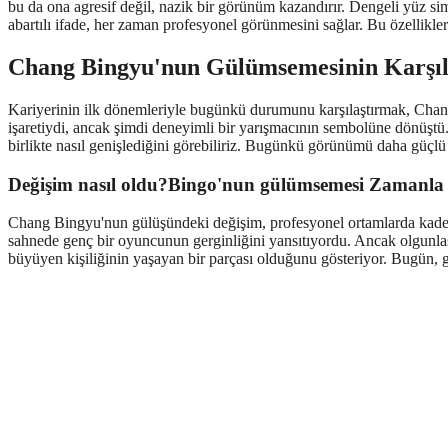
bu da ona agresif değil, nazik bir görünüm kazandırır. Dengeli yüz si
abartılı ifade, her zaman profesyonel görünmesini sağlar. Bu özelliklerin
Chang Bingyu'nun Gülümsemesinin Karşıla
Kariyerinin ilk dönemleriyle bugünkü durumunu karşılaştırmak, Chang
işaretiydi, ancak şimdi deneyimli bir yarışmacının sembolüne dönüştü.
birlikte nasıl genişlediğini görebiliriz. Bugünkü görünümü daha güçl
Değişim nasıl oldu?Bingo'nun gülümsemesi Zamanla m
Chang Bingyu'nun gülüşündeki değişim, profesyonel ortamlarda kadem
sahnede genç bir oyuncunun gerginliğini yansıtıyordu. Ancak olgunlaşt
büyüyen kişiliğinin yaşayan bir parçası olduğunu gösteriyor. Bugün,