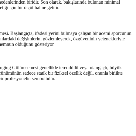
nedenlerinden biridir. Son olarak, bakışlarında bulunan minimal
ği için bir ölçüt haline getirir.
si. Başlangıçta, ifadesi yerini bulmaya çalışan bir acemi sporcunun
onlardaki değişimlerini gözlemleyerek, özgüveninin yetenekleriyle
 memnun olduğunu gösteriyor.
nging Gülümsemesi genellikle tereddütlü veya utangaçtı, büyük
nümünün sadece statik bir fiziksel özellik değil, onunla birlikte
bir profesyonelin sembolüdür.