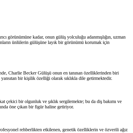
ştırıcı görünümüne kadar, onun gülüş yolculuğu adanmışlığın, uzman
anların ünlülerin gülüşüne layık bir görünümü korumak için
inde, Charlie Becker Gülüşü onun en tanınan özelliklerinden biri
nsıtan bir kişilik özelliği olarak sıklıkla dile getirmektedir.
t çekici bir olgunluk ve şıklık sergilemekte; bu da diş bakımı ve
nda öne çıkan bir figür haline getiriyor.
esyonel rehberlikten etkilenen, genetik özelliklerin ve özverili ağız