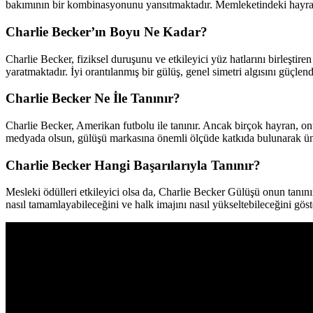
bakımının bir kombinasyonunu yansıtmaktadır. Memleketindeki hayranlar
Charlie Becker’ın Boyu Ne Kadar?
Charlie Becker, fiziksel duruşunu ve etkileyici yüz hatlarını birleş
yaratmaktadır. İyi orantılanmış bir gülüş, genel simetri algısını güçlendi
Charlie Becker Ne İle Tanınır?
Charlie Becker, Amerikan futbolu ile tanınır. Ancak birçok hayran, onu
medyada olsun, gülüşü markasına önemli ölçüde katkıda bulunarak ünlü
Charlie Becker Hangi Başarılarıyla Tanınır?
Mesleki ödülleri etkileyici olsa da, Charlie Becker Gülüşü onun tanınır
nasıl tamamlayabileceğini ve halk imajını nasıl yükseltebileceğini göste