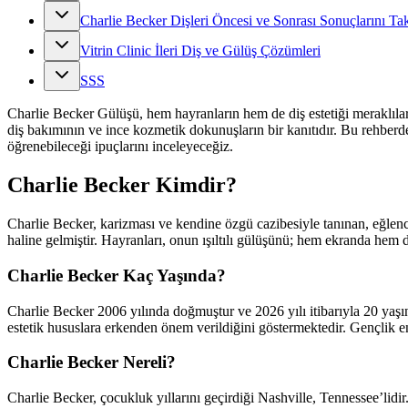
Charlie Becker Dişleri Öncesi ve Sonrası Sonuçlarını T
Vitrin Clinic İleri Diş ve Gülüş Çözümleri
SSS
Charlie Becker Gülüşü, hem hayranların hem de diş estetiği meraklıl
diş bakımının ve ince kozmetik dokunuşların bir kanıtıdır. Bu rehber
öğrenebileceği ipuçlarını inceleyeceğiz.
Charlie Becker Kimdir?
Charlie Becker, karizması ve kendine özgü cazibesiyle tanınan, eğlence
haline gelmiştir. Hayranları, onun ışıltılı gülüşünü; hem ekranda hem de
Charlie Becker Kaç Yaşında?
Charlie Becker 2006 yılında doğmuştur ve 2026 yılı itibarıyla 20 yaşı
estetik hususlara erkenden önem verildiğini göstermektedir. Gençlik ene
Charlie Becker Nereli?
Charlie Becker, çocukluk yıllarını geçirdiği Nashville, Tennessee’lidi