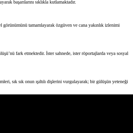
arak başarılarını sıklıkla kutlamaktadır.
genel görünümünü tamamlayarak özgüven ve cana yakınlık izlenimi
üşü’nü fark etmektedir. İster sahnede, ister röportajlarda veya sosyal
ri, sık sık onun ışıltılı dişlerini vurgulayarak; bir gülüşün yeteneği