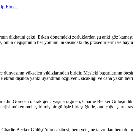
akip Etmek
arının dikkatini çekti. Erken dönemdeki zorluklardan şu anki göz kama
de, onun değişiminin her yönünü, arkasındaki diş prosedürlerini ve hayr
 dünyasının yükselen yıldızlarından biridir. Mesleki başarılarının ötes
 ekran dışında yankı uyandıran özgüveni, sıcaklığı ve cana yakın tavrı ya
ndadır. Göreceli olarak genç yaşına rağmen, Charlie Becker Gülüşü dikka
rjisi mükemmelleştirilmiş bir gülüşle birleştiğinde, onu çağdaşları arası
r. Charlie Becker Gülüşü’nün cazibesi, hem yetişme tarzından hem de prof