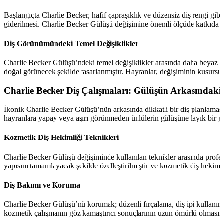
Başlangıçta Charlie Becker, hafif çapraşıklık ve düzensiz diş rengi gib
giderilmesi, Charlie Becker Gülüşü değişimine önemli ölçüde katkıda
Diş Görünümündeki Temel Değişiklikler
Charlie Becker Gülüşü’ndeki temel değişiklikler arasında daha beyaz di
doğal görünecek şekilde tasarlanmıştır. Hayranlar, değişiminin kusur
Charlie Becker Diş Çalışmaları: Gülüşün Arkasındaki
İkonik Charlie Becker Gülüşü’nün arkasında dikkatli bir diş planlaması 
hayranlara yapay veya aşırı görünmeden ünlülerin gülüşüne layık bir 
Kozmetik Diş Hekimliği Teknikleri
Charlie Becker Gülüşü değişiminde kullanılan teknikler arasında profes
yapısını tamamlayacak şekilde özelleştirilmiştir ve kozmetik diş hekim
Diş Bakımı ve Koruma
Charlie Becker Gülüşü’nü korumak; düzenli fırçalama, diş ipi kullanımı v
kozmetik çalışmanın göz kamaştırıcı sonuçlarının uzun ömürlü olmasın