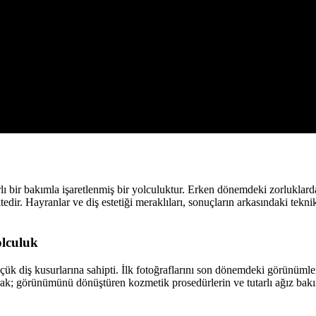
rlı bir bakımla işaretlenmiş bir yolculuktur. Erken dönemdeki zorluklar
edir. Hayranlar ve diş estetiği meraklıları, sonuçların arkasındaki tekni
olculuk
k diş kusurlarına sahipti. İlk fotoğraflarını son dönemdeki görünümleriy
rak; görünümünü dönüştüren kozmetik prosedürlerin ve tutarlı ağız bakım