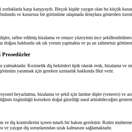
i zorluklarla karşı karşıyaydı. Birçok kişide yaygın olan bu küçük kusur
 bulundu ve kusursuz bir görünüme ulaşmada detaylara gösterilen özen
şler, rafine edilmiş hizalama ve emaye yüzeyinin ince şekillendirilmesi
suz doğası hakkında sık sık yorum yapmakta ve şu an zahmetsiz görünen
 Prosedürler
yatmaktadır. Kozmetik diş hekimleri tipik olarak renk, hizalama ve simetr
görünüm yaratmak için gereken uzmanlık hakkında fikir verir.
yonel beyazlatma, hizalama ve şekil için lamine dişler (veneers) ve ara
liğinin özgünlüğü korurken doğal güzelliği nasıl artırabileceğini göster
e diş kontrollerini içeren tutarlı bir bakım gerektirir. Rutini muhtemele
ı ve yaygın diş sorunlarından uzak kalmasını sağlamaktadır.