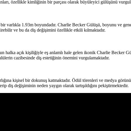
ı, özellikle kimliğinin bir parçası olarak büyüleyici gülüşünü vurgulay
tiren bir varlıkla 1.93m boyundadır. Charlie Becker Gülüşü, boyunu ve 
rebilir ve bu da diş değişimini özellikle etkili kılmaktadır.
n halka açık kişiliğiyle eş anlamlı hale gelen ikonik Charlie Becker Gül
lerin cazibesinde diş estetiğinin önemini vurgulamaktadır.
lığına kişisel bir dokunuş katmaktadır. Ödül törenleri ve medya görünümle
rip diş değişiminin neden yaygın olarak tartışıldığını pekiştirmektedir.