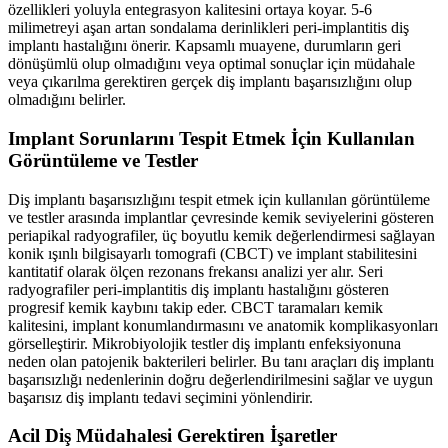
özellikleri yoluyla entegrasyon kalitesini ortaya koyar. 5-6
milimetreyi aşan artan sondalama derinlikleri peri-implantitis diş
implantı hastalığını önerir. Kapsamlı muayene, durumların geri
dönüşümlü olup olmadığını veya optimal sonuçlar için müdahale
veya çıkarılma gerektiren gerçek diş implantı başarısızlığını olup
olmadığını belirler.
Implant Sorunlarını Tespit Etmek İçin Kullanılan
Görüntüleme ve Testler
Diş implantı başarısızlığını tespit etmek için kullanılan görüntüleme
ve testler arasında implantlar çevresinde kemik seviyelerini gösteren
periapikal radyografiler, üç boyutlu kemik değerlendirmesi sağlayan
konik ışınlı bilgisayarlı tomografi (CBCT) ve implant stabilitesini
kantitatif olarak ölçen rezonans frekansı analizi yer alır. Seri
radyografiler peri-implantitis diş implantı hastalığını gösteren
progresif kemik kaybını takip eder. CBCT taramaları kemik
kalitesini, implant konumlandırmasını ve anatomik komplikasyonları
görselleştirir. Mikrobiyolojik testler diş implantı enfeksiyonuna
neden olan patojenik bakterileri belirler. Bu tanı araçları diş implantı
başarısızlığı nedenlerinin doğru değerlendirilmesini sağlar ve uygun
başarısız diş implantı tedavi seçimini yönlendirir.
Acil Diş Müdahalesi Gerektiren İşaretler