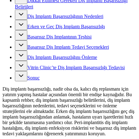
Dikkat Edilmesi Gereken Diş Implantı Başarısızlığı
Belirtileri
Diş Implantı Başarısızlığının Nedenleri
Erken ve Geç Diş Implantı Başarısızlığı
Başarısız Diş Implantının Teşhisi
Başarısız Diş Implantı Tedavi Seçenekleri
Diş Implantı Başarısızlığını Önleme
Vitrin Clinic’te Diş Implantı Başarısızlığı Tedavisi
Sonuç
Diş implantı başarısızlığı, nadir olsa da, kalıcı diş replasmanı için
yatırım yapmış hastalar açısından önemli bir endişe kaynağıdır. Bu
kapsamlı rehber, diş implantı başarısızlığı belirtilerini, diş implantı
başarısızlığının nedenlerini, tedavi seçeneklerini ve önleme
stratejilerini ele almaktadır. Erken diş implantı başarısızlığını geç diş
implantı başarısızlığından anlamak, hastaların uyarı işaretlerini hızlı
bir şekilde tanımasına yardımcı olur. Peri-implantitis diş implantı
hastalığını, diş implantı enfeksiyon risklerini ve başarısız diş implantı
tedavi yaklaşımlarını öğrenerek yatırımınızı koruyun.