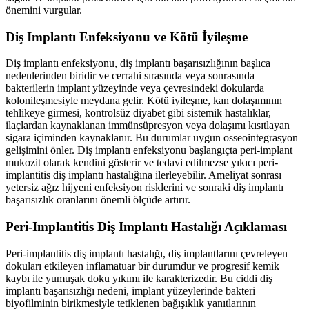
önemini vurgular.
Diş Implantı Enfeksiyonu ve Kötü İyileşme
Diş implantı enfeksiyonu, diş implantı başarısızlığının başlıca
nedenlerinden biridir ve cerrahi sırasında veya sonrasında
bakterilerin implant yüzeyinde veya çevresindeki dokularda
kolonileşmesiyle meydana gelir. Kötü iyileşme, kan dolaşımının
tehlikeye girmesi, kontrolsüz diyabet gibi sistemik hastalıklar,
ilaçlardan kaynaklanan immünsüpresyon veya dolaşımı kısıtlayan
sigara içiminden kaynaklanır. Bu durumlar uygun osseointegrasyon
gelişimini önler. Diş implantı enfeksiyonu başlangıçta peri-implant
mukozit olarak kendini gösterir ve tedavi edilmezse yıkıcı peri-
implantitis diş implantı hastalığına ilerleyebilir. Ameliyat sonrası
yetersiz ağız hijyeni enfeksiyon risklerini ve sonraki diş implantı
başarısızlık oranlarını önemli ölçüde artırır.
Peri-Implantitis Diş Implantı Hastalığı Açıklaması
Peri-implantitis diş implantı hastalığı, diş implantlarını çevreleyen
dokuları etkileyen inflamatuar bir durumdur ve progresif kemik
kaybı ile yumuşak doku yıkımı ile karakterizedir. Bu ciddi diş
implantı başarısızlığı nedeni, implant yüzeylerinde bakteri
biyofilminin birikmesiyle tetiklenen bağışıklık yanıtlarının