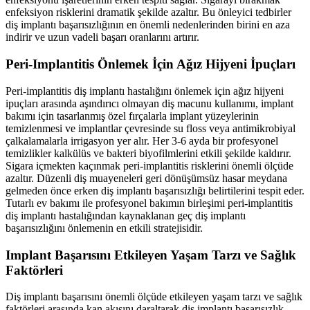
enfeksiyon risklerini dramatik şekilde azaltır. Bu önleyici tedbirler
diş implantı başarısızlığının en önemli nedenlerinden birini en aza
indirir ve uzun vadeli başarı oranlarını artırır.
Peri-Implantitis Önlemek İçin Ağız Hijyeni İpuçları
Peri-implantitis diş implantı hastalığını önlemek için ağız hijyeni
ipuçları arasında aşındırıcı olmayan diş macunu kullanımı, implant
bakımı için tasarlanmış özel fırçalarla implant yüzeylerinin
temizlenmesi ve implantlar çevresinde su floss veya antimikrobiyal
çalkalamalarla irrigasyon yer alır. Her 3-6 ayda bir profesyonel
temizlikler kalkülüs ve bakteri biyofilmlerini etkili şekilde kaldırır.
Sigara içmekten kaçınmak peri-implantitis risklerini önemli ölçüde
azaltır. Düzenli diş muayeneleri geri dönüşümsüz hasar meydana
gelmeden önce erken diş implantı başarısızlığı belirtilerini tespit eder.
Tutarlı ev bakımı ile profesyonel bakımın birleşimi peri-implantitis
diş implantı hastalığından kaynaklanan geç diş implantı
başarısızlığını önlemenin en etkili stratejisidir.
Implant Başarısını Etkileyen Yaşam Tarzı ve Sağlık
Faktörleri
Diş implantı başarısını önemli ölçüde etkileyen yaşam tarzı ve sağlık
faktörleri arasında kan akışını daraltarak diş implantı başarısızlık