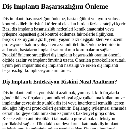
Diş Implantı Başarısızlığını Önleme
Diş implantı başarısızlığını önleme, hasta eğitimi ve uyum yoluyla
kontrol edilebilir risk faktörlerini ele alan birden fazla stratejiyi içerir.
Bazı diş implantı başarısızlığı nedenleri kemik anatomisi veya
iyileşme kapasitesi gibi kontrol edilemez faktörlerle ilgiliyken,
birçok risk uygun ağız hijyeni, yaşam tarzı değişiklikleri ve düzenli
profesyonel bakım yoluyla en aza indirilebilir. Önleme tedbirlerini
anlamak, hastaların implant yatırımlarını korumalarını sağlar.
Proaktif önleme stratejileri diş implantı başarısızlık oranını önemli
ölçüde azaltır ve implant ömrünü uzatır. Önerilen protokollere tutarlı
uyum peri-implantitis diş implantı hastalığı ve erken diş implantı
başarısızlığı komplikasyonlarını önler.
Diş Implantı Enfeksiyon Riskini Nasıl Azaltırım?
Diş implantı enfeksiyon riskini azaltmak, yumuşak kıllı fırçalarla
günde iki kez fırçalama, antimikrobiyal ağız çalkalama kullanımı ve
implantlar çevresinde günlük diş ipi veya interdental temizlik içeren
sıkı ağız hijyeni protokolleri gerektirir. Başlangıç iyileşmesi sırasında
cerrahi bölgeye dokunmaktan kaçınmak bakteriyel girişi önler.
Reçete edilen antibiyotikleri talimatlara göre almak enfeksiyon
profilaksisi sağlar. Tüm takip randevularına katılmak diş implantı
enfeksiyonu işaretlerinin erken tespiti sağlar. Sigarayı bırakmak