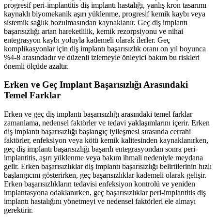
progresif peri-implantitis diş implantı hastalığı, yanlış kron tasarımı
kaynaklı biyomekanik aşırı yüklenme, progresif kemik kaybı veya
sistemik sağlık bozulmasından kaynaklanır. Geç diş implantı
başarısızlığı artan hareketlilik, kemik rezorpsiyonu ve nihai
entegrasyon kaybı yoluyla kademeli olarak ilerler. Geç
komplikasyonlar için diş implantı başarısızlık oranı on yıl boyunca
%4-8 arasındadır ve düzenli izlemeyle önleyici bakım bu riskleri
önemli ölçüde azaltır.
Erken ve Geç Implant Başarısızlığı Arasındaki
Temel Farklar
Erken ve geç diş implantı başarısızlığı arasındaki temel farklar
zamanlama, nedensel faktörler ve tedavi yaklaşımlarını içerir. Erken
diş implantı başarısızlığı başlangıç iyileşmesi sırasında cerrahi
faktörler, enfeksiyon veya kötü kemik kalitesinden kaynaklanırken,
geç diş implantı başarısızlığı başarılı entegrasyondan sonra peri-
implantitis, aşırı yüklenme veya bakım ihmali nedeniyle meydana
gelir. Erken başarısızlıklar diş implantı başarısızlığı belirtilerinin hızlı
başlangıcını gösterirken, geç başarısızlıklar kademeli olarak gelişir.
Erken başarısızlıkların tedavisi enfeksiyon kontrolü ve yeniden
implantasyona odaklanırken, geç başarısızlıklar peri-implantitis diş
implantı hastalığını yönetmeyi ve nedensel faktörleri ele almayı
gerektirir.