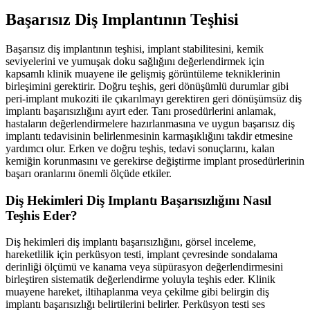
Başarısız Diş Implantının Teşhisi
Başarısız diş implantının teşhisi, implant stabilitesini, kemik
seviyelerini ve yumuşak doku sağlığını değerlendirmek için
kapsamlı klinik muayene ile gelişmiş görüntüleme tekniklerinin
birleşimini gerektirir. Doğru teşhis, geri dönüşümlü durumlar gibi
peri-implant mukoziti ile çıkarılmayı gerektiren geri dönüşümsüz diş
implantı başarısızlığını ayırt eder. Tanı prosedürlerini anlamak,
hastaların değerlendirmelere hazırlanmasına ve uygun başarısız diş
implantı tedavisinin belirlenmesinin karmaşıklığını takdir etmesine
yardımcı olur. Erken ve doğru teşhis, tedavi sonuçlarını, kalan
kemiğin korunmasını ve gerekirse değiştirme implant prosedürlerinin
başarı oranlarını önemli ölçüde etkiler.
Diş Hekimleri Diş Implantı Başarısızlığını Nasıl
Teşhis Eder?
Diş hekimleri diş implantı başarısızlığını, görsel inceleme,
hareketlilik için perküsyon testi, implant çevresinde sondalama
derinliği ölçümü ve kanama veya süpürasyon değerlendirmesini
birleştiren sistematik değerlendirme yoluyla teşhis eder. Klinik
muayene hareket, iltihaplanma veya çekilme gibi belirgin diş
implantı başarısızlığı belirtilerini belirler. Perküsyon testi ses