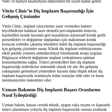
%60-70 maliyet tasarrufuyla mükemmel bir seçim haline getirir.
Vitrin Clinic’te Diş Implantı Başarısızlığı İçin
Gelişmiş Çözümler
Vitrin Clinic, implant yüzeylerine zarar vermeden bakteri
biyofilmlerini kaldıran lazer destekli peri-implantitis tedavisi,
kaybedilen kemik hacmini geri kazandıran rejeneratif kemik grefti
prosedürleri ve değiştirme implantları için maksimum kemik
koruyan sofistike çıkarma teknikleri dahil diş implantı başarısızlığı
için gelişmiş çözümler sunar. Klinik diş implantı enfeksiyonunu
etkili şekilde yöneten antimikrobiyal fotodinamik terapi uygular.
Bilgisayar rehberli değiştirme implant yerleştirmesi optimal
konumlandırma sağlar. Tedavi protokolleri tüm diş implantı
başarısızlığı nedenlerini sistematik olarak ele alır. Bu gelişmiş
yaklaşımlar geleneksel yöntemlere kıyasla daha düşük tekrar diş
implantı başarısızlık oranlarıyla üstün sonuçlar elde eder ve hasta
memnuniyetini maksimize eder.
Uzman Bakımın Diş Implantı Başarı Oranlarını
Nasıl İyileştirdiği
Uzman bakım, hassas cerrahi teknik, uygun vaka seçimi ve kapsamlı
tedavi planlaması yoluyla diş implantı başarısızlık oranını azaltarak