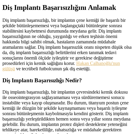
Diş Implantı Başarısızlığını Anlamak
Diş implantı başarısızlığı, bir implantın çene kemiği ile başarılı bir
şekilde bütünleşememesi veya başlangıçtaki bütünleşme sonrası
stabilitesini kaybetmesi durumunda meydana gelir. Diş implantı
başarısızlığının ne olduğu, yaygınlığı ve erken teşhisin önemi
hakkında bilgi sahibi olmak, hastaların zamanında müdahale
aramalarını sağlar. Diş implantı başarısızlık oranı nispeten düşük olsa
da, diş implantı başarısızlığı belirtilerini erken tanımak tedavi
sonuçlarını önemli ölçüde iyileştirir ve gerekirse değiştirme
prosedürleri için kemik sağlığını korur.
Hakan Çalhanoğlu'nun
gülüşü
v
e tecrübeli futbolcunun şık diş estetiği.
Diş Implantı Başarısızlığı Nedir?
Diş implantı başarısızlığı, bir implantın çevresindeki kemik dokusu
ile osseointegrasyon sağlayamaması veya sürdürememesi sonucu
instabilite veya kayıp oluşmasıdır. Bu durum, titanyum postun çene
kemiği ile düzgün bir şekilde kaynaşmaması veya başarılı iyileşme
sonrası bütünleşmenin kaybolmasıyla kendini gösterir. Diş implantı
başarısızlığı yerleştirildikten hemen sonra veya yıllar sonra meydana
gelebilir. Bu durum, implantın protez dişleri destekleme yeteneğini
tehlikeye atar, hareketliliğe, rahatsızlığa ve müdahale gerektiren