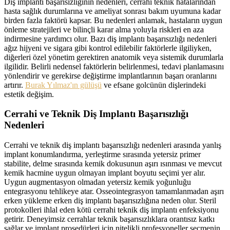
Diş implantı başarısızlığının nedenleri, cerrahi teknik hatalarından
hasta sağlık durumlarına ve ameliyat sonrası bakım uyumuna kadar
birden fazla faktörü kapsar. Bu nedenleri anlamak, hastaların uygun
önleme stratejileri ve bilinçli karar alma yoluyla riskleri en aza
indirmesine yardımcı olur. Bazı diş implantı başarısızlığı nedenleri
ağız hijyeni ve sigara gibi kontrol edilebilir faktörlerle ilgiliyken,
diğerleri özel yönetim gerektiren anatomik veya sistemik durumlarla
ilgilidir. Belirli nedensel faktörlerin belirlenmesi, tedavi planlamasını
yönlendirir ve gerekirse değiştirme implantlarının başarı oranlarını
artırır.
Burak Yılmaz'ın gülüşü
ve efsane golcünün dişlerindeki
estetik değişim.
Cerrahi ve Teknik Diş Implantı Başarısızlığı
Nedenleri
Cerrahi ve teknik diş implantı başarısızlığı nedenleri arasında yanlış
implant konumlandırma, yerleştirme sırasında yetersiz primer
stabilite, delme sırasında kemik dokusunun aşırı ısınması ve mevcut
kemik hacmine uygun olmayan implant boyutu seçimi yer alır.
Uygun augmentasyon olmadan yetersiz kemik yoğunluğu
entegrasyonu tehlikeye atar. Osseointegrasyon tamamlanmadan aşırı
erken yükleme erken diş implantı başarısızlığına neden olur. Steril
protokolleri ihlal eden kötü cerrahi teknik diş implantı enfeksiyonu
getirir. Deneyimsiz cerrahlar teknik başarısızlıklara orantısız katkı
sağlar ve implant prosedürleri için nitelikli profesyoneller seçmenin