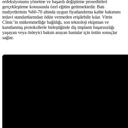
enfeksiyonunu yönetme ve başarılı değiştirme prosedürleri
gerçekleştirme konusunda özel eğitim getirmektedir. Batı
maliyetlerinin %60-70 altında uygun fiyatlandırma kalite bakımını
tedavi standartlarından ödün vermeden erişilebilir kılar. Vitrin
Clinic’in mükemmelliğe bağlılığı, son teknoloji ekipman ve
kanıtlanmış protokollerle birleştiğinde diş implantı başarısızlığı
yaşayan veya önleyici bakım arayan hastalar için üstün sonuçlar
sağlar.