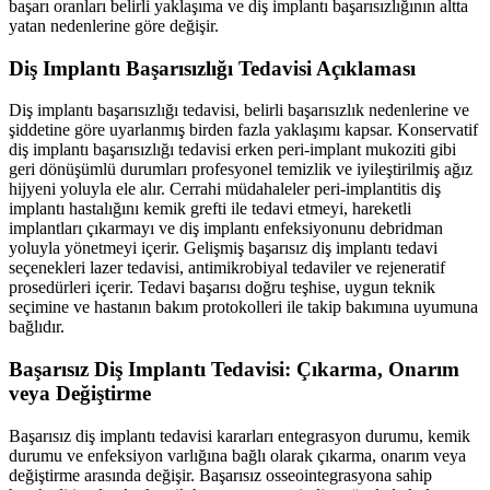
başarı oranları belirli yaklaşıma ve diş implantı başarısızlığının altta
yatan nedenlerine göre değişir.
Diş Implantı Başarısızlığı Tedavisi Açıklaması
Diş implantı başarısızlığı tedavisi, belirli başarısızlık nedenlerine ve
şiddetine göre uyarlanmış birden fazla yaklaşımı kapsar. Konservatif
diş implantı başarısızlığı tedavisi erken peri-implant mukoziti gibi
geri dönüşümlü durumları profesyonel temizlik ve iyileştirilmiş ağız
hijyeni yoluyla ele alır. Cerrahi müdahaleler peri-implantitis diş
implantı hastalığını kemik grefti ile tedavi etmeyi, hareketli
implantları çıkarmayı ve diş implantı enfeksiyonunu debridman
yoluyla yönetmeyi içerir. Gelişmiş başarısız diş implantı tedavi
seçenekleri lazer tedavisi, antimikrobiyal tedaviler ve rejeneratif
prosedürleri içerir. Tedavi başarısı doğru teşhise, uygun teknik
seçimine ve hastanın bakım protokolleri ile takip bakımına uyumuna
bağlıdır.
Başarısız Diş Implantı Tedavisi: Çıkarma, Onarım
veya Değiştirme
Başarısız diş implantı tedavisi kararları entegrasyon durumu, kemik
durumu ve enfeksiyon varlığına bağlı olarak çıkarma, onarım veya
değiştirme arasında değişir. Başarısız osseointegrasyona sahip