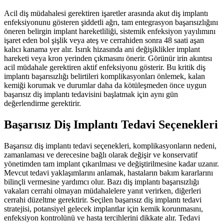
Acil diş müdahalesi gerektiren işaretler arasında akut diş implantı
enfeksiyonunu gösteren şiddetli ağrı, tam entegrasyon başarısızlığını
öneren belirgin implant hareketliliği, sistemik enfeksiyon yayılımını
işaret eden bol şişlik veya ateş ve cerrahiden sonra 48 saati aşan
kalıcı kanama yer alır. Isırık hizasında ani değişiklikler implant
hareketi veya kron yerinden çıkmasını önerir. Görünür irin akıntısı
acil müdahale gerektiren aktif enfeksiyonu gösterir. Bu kritik diş
implantı başarısızlığı belirtileri komplikasyonları önlemek, kalan
kemiği korumak ve durumlar daha da kötüleşmeden önce uygun
başarısız diş implantı tedavisini başlatmak için aynı gün
değerlendirme gerektirir.
Başarısız Diş Implantı Tedavi Seçenekleri
Başarısız diş implantı tedavi seçenekleri, komplikasyonların nedeni,
zamanlaması ve derecesine bağlı olarak değişir ve konservatif
yönetimden tam implant çıkarılması ve değiştirilmesine kadar uzanır.
Mevcut tedavi yaklaşımlarını anlamak, hastaların bakım kararlarını
bilinçli vermesine yardımcı olur. Bazı diş implantı başarısızlığı
vakaları cerrahi olmayan müdahalelere yanıt verirken, diğerleri
cerrahi düzeltme gerektirir. Seçilen başarısız diş implantı tedavi
stratejisi, potansiyel gelecek implantlar için kemik korunmasını,
enfeksiyon kontrolünü ve hasta tercihlerini dikkate alır. Tedavi