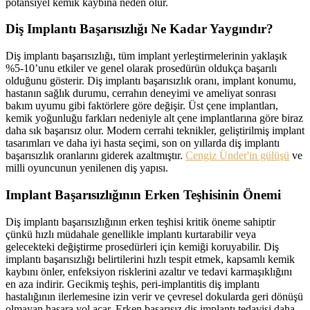
potansiyel kemik kaybına neden olur.
Diş Implantı Başarısızlığı Ne Kadar Yaygındır?
Diş implantı başarısızlığı, tüm implant yerleştirmelerinin yaklaşık
%5-10’unu etkiler ve genel olarak prosedürün oldukça başarılı
olduğunu gösterir. Diş implantı başarısızlık oranı, implant konumu,
hastanın sağlık durumu, cerrahın deneyimi ve ameliyat sonrası
bakım uyumu gibi faktörlere göre değişir. Üst çene implantları,
kemik yoğunluğu farkları nedeniyle alt çene implantlarına göre biraz
daha sık başarısız olur. Modern cerrahi teknikler, geliştirilmiş implant
tasarımları ve daha iyi hasta seçimi, son on yıllarda diş implantı
başarısızlık oranlarını giderek azaltmıştır.
Cengiz Ünder'in gülüşü
ve
milli oyuncunun yenilenen diş yapısı.
Implant Başarısızlığının Erken Teşhisinin Önemi
Diş implantı başarısızlığının erken teşhisi kritik öneme sahiptir
çünkü hızlı müdahale genellikle implantı kurtarabilir veya
gelecekteki değiştirme prosedürleri için kemiği koruyabilir. Diş
implantı başarısızlığı belirtilerini hızlı tespit etmek, kapsamlı kemik
kaybını önler, enfeksiyon risklerini azaltır ve tedavi karmaşıklığını
en aza indirir. Gecikmiş teşhis, peri-implantitis diş implantı
hastalığının ilerlemesine izin verir ve çevresel dokularda geri dönüşü
olmayan hasara yol açar. Erken başarısız diş implantı tedavisi daha