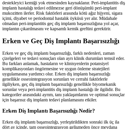
destekleyici kemiği yok etmesinden kaynaklanır. Peri-implantitis diş
implantı hastalığı tedavi edilmezse geri dönüşümlü peri-implant
mukozitten ilerler. Risk faktörleri arasında kötü ağız hijyeni, sigara
içimi, diyabet ve periodontal hastalık öyküsü yer alır. Müdahale
olmadan peri-implantitis geç diş implantı başarısızlığına yol açar,
implantın çıkarılmasını ve kapsamlı kemik greftini gerektirir.
Erken ve Geç Diş Implantı Başarısızlığı
Erken ve geç diş implantı başarısızlığı, farklı nedenleri, zaman
çizelgeleri ve tedavi sonuçları olan ayrı klinik durumları temsil eder.
Bu farkları anlamak, hastaların ve klinisyenlerin potansiyel
komplikasyonları öngörmesine ve uygun önleme stratejileri
uygulamasına yardımcı olur. Erken diş implantı başarısızlığı
genellikle osseointegrasyon sorunları ve cerrahi faktörlerle
ilgiliyken, geç diş implantı başarısızlığı genellikle biyomekanik
sorunlar veya peri-implantitis diş implantı hastalığı ile ilgilidir. Bu
kategoriler arasındaki ayrım, tanı yaklaşımlarını ve optimal sonuçlar
için başarısız diş implantı tedavi planlamasını etkiler.
Erken Diş Implantı Başarısızlığı Nedir?
Erken diş implantı başarısızlığı, yerleştirildikten sonraki ilk üç ila
dört ay içinde, tam osseointegrasyon gelişmeden önce meydana