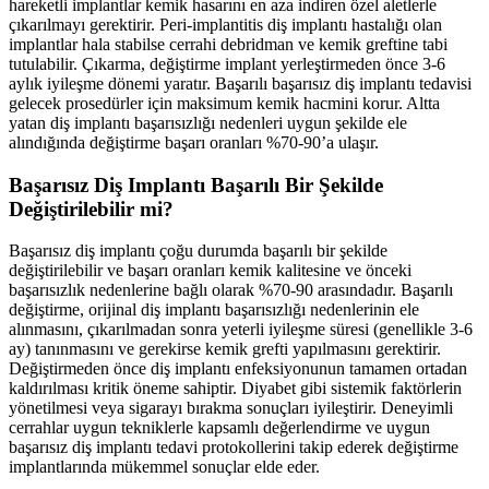
hareketli implantlar kemik hasarını en aza indiren özel aletlerle
çıkarılmayı gerektirir. Peri-implantitis diş implantı hastalığı olan
implantlar hala stabilse cerrahi debridman ve kemik greftine tabi
tutulabilir. Çıkarma, değiştirme implant yerleştirmeden önce 3-6
aylık iyileşme dönemi yaratır. Başarılı başarısız diş implantı tedavisi
gelecek prosedürler için maksimum kemik hacmini korur. Altta
yatan diş implantı başarısızlığı nedenleri uygun şekilde ele
alındığında değiştirme başarı oranları %70-90’a ulaşır.
Başarısız Diş Implantı Başarılı Bir Şekilde
Değiştirilebilir mi?
Başarısız diş implantı çoğu durumda başarılı bir şekilde
değiştirilebilir ve başarı oranları kemik kalitesine ve önceki
başarısızlık nedenlerine bağlı olarak %70-90 arasındadır. Başarılı
değiştirme, orijinal diş implantı başarısızlığı nedenlerinin ele
alınmasını, çıkarılmadan sonra yeterli iyileşme süresi (genellikle 3-6
ay) tanınmasını ve gerekirse kemik grefti yapılmasını gerektirir.
Değiştirmeden önce diş implantı enfeksiyonunun tamamen ortadan
kaldırılması kritik öneme sahiptir. Diyabet gibi sistemik faktörlerin
yönetilmesi veya sigarayı bırakma sonuçları iyileştirir. Deneyimli
cerrahlar uygun tekniklerle kapsamlı değerlendirme ve uygun
başarısız diş implantı tedavi protokollerini takip ederek değiştirme
implantlarında mükemmel sonuçlar elde eder.