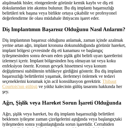
alışılmadık hisler, röntgenlerde görünür kemik kaybı ve diş eti
dokularından irin akıntısı bulunur. Bu diş implantı başarısızlığı
belirtileri tek başına veya birlikte ortaya çıkabilir ve profesyonel
değerlendirme ile olası müdahale ihtiyacını işaret eder.
Diş Implantımın Başarısız Olduğunu Nasıl Anlarım?
Diş implantının başarısız olduğunu anlamak, zaman içinde azalmak
yerine artan ağrı, implant kronuna dokunulduğunda görünür hareket,
implant bölgesi çevresinde diş eti kanaması ve başlangıç
iyileşmesinden sonra devam eden şişlik gibi belirli uyarı işaretlerini
izlemeyi içerir. Implant bölgesinden hoş olmayan tat veya koku
enfeksiyon önerir. Kronun gevşek hissetmesi veya konum
değiştirmesi stabilitenin tehlikeye girdiğini gösterir. Bu diş implantı
başarısızlığı belirtilerini yaşamak, ilerlemeyi önlemek ve tedavi
seçeneklerini korumak için acil konsültasyon gerektirir.
Thibaut
Courtois'nın gülüşü
ve yıldız kalecinin gülüş tasarımı hakkında her
şey.
Ağrı, Şişlik veya Hareket Sorun İşareti Olduğunda
Ağrı, şişlik veya hareket, bu diş implantı başarısızlığı belirtileri
beklenen iyileşme zaman çizelgelerini aştığında veya başlangıçtaki
iyileşmeden sonra yoğunlaştığında sorun işaretidir. Cerrahiden