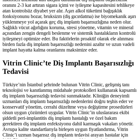
oranını 2-3 kat artıran sigara içimi ve iyileşme kapasitesini tehlikeye
atan kontrolsüz diyabet yer alır. Aşırı alkol tüketimi bağışıklık
fonksiyonunu bozar, bruksizm (diş gıcırdatma) ise biyomekanik aşırı
yüklenmeye yol açarak geç diş implantı başarısızlığına neden olur.
Sağlıklı vücut ağırlığını koruma, stresi yönetme, vitamin ve mineral
açısından zengin dengeli beslenme ve sistemik hastalıkların kontrolü
iyileşmeyi optimize eder. Bu faktörlerin proaktif olarak ele alınması
birden fazla diş implantı başarısızlığı nedenini azaltır ve uzun vadeli
implant hayatta kalma oranlarını maksimize eder.
Vitrin Clinic’te Diş Implantı Başarısızlığı
Tedavisi
Türkiye’nin İstanbul şehrinde bulunan Vitrin Clinic, gelişmiş tanı
teknolojisi ve kanıtlanmış müdahale protokolleri kullanarak kapsamlı
diş implantı başarısızlığı tedavisi sunmaktadır. Kliniğin deneyimli
uzmanları diş implantı başarısızlığı nedenlerini doğru teşhis eder ve
konservatif yönetim, cerrahi düzeltme veya değiştirme prosedürleri
olsun uygun çözümleri uygular. Vitrin Clinic’in uluslararası ekibi
şiddetli peri-implantitis diş implantı hastalığı ve özel bakım
gerektiren diş implantı enfeksiyonu dahil karmaşık vakaları yönetir.
Avrupa kalite standartlarıyla birleşen uygun fiyatlandırma, Vitrin
Clinic’i uzman başarısız diş implantı tedavisi arayan hastalar için