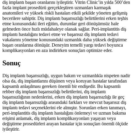
diş implantı başarı oranlarını iyileştirir. Vitrin Clinic’in yılda 500’den
fazla implant prosedürü gerçekleştiren uzmanları karmaşık
anatomileri ve yüksek riskli hastaları etkili şekilde yöneten gelişmiş
becerilere sahiptir. Diş implantı başarısızlığı belirtilerini erken teşhis
etme konusundaki ileri eğitim, durumlar geri dönüşümsüz hale
gelmeden önce hızlı müdahaleye olanak sağlar. Peri-implantitis diş
implantı hastalığını tedavi etme ve başarısız diş implantı tedavi
vakalarını yönetme konusundaki uzmanlık daha yüksek değiştirme
başarı oranlarına dönüşür. Deneyim temelli yargı tedavi boyunca
komplikasyonları en aza indirirken sonuçları optimize eder.
Sonuç
Diş implantı başarısızlığı, uygun bakım ve uzmanlıkla nispeten nadir
olsa da, diş implantlarını düşünen veya koruyan hastalar tarafından
kapsamlı anlaşılması gereken önemli bir endişedir. Bu kapsamlı
rehber diş implantı başarısızlığı belirtilerini, diş implantı
başarısızlığının nedenlerini, erken diş implantı başarısızlığı ile geç
diş implantı başarısızlığı arasındaki farkları ve mevcut başarısız diş
implantı tedavi seçeneklerini ele almıştır. Sorunları erken tanımayı,
peri-implantitis diş implantı hastalığını önlemeyi ve uzman bakıma
erişimi anlamak, diş implantı komplikasyonları yaşayan veya
değiştirme prosedürleri arayan hastalar için sonuçları önemli ölçüde
iyileştirir.