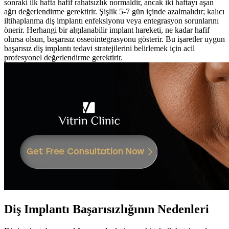
sonraki ilk hafta hafif rahatsızlık normaldir, ancak iki haftayı aşan
ağrı değerlendirme gerektirir. Şişlik 5-7 gün içinde azalmalıdır; kalıcı
iltihaplanma diş implantı enfeksiyonu veya entegrasyon sorunlarını
önerir. Herhangi bir algılanabilir implant hareketi, ne kadar hafif
olursa olsun, başarısız osseointegrasyonu gösterir. Bu işaretler uygun
başarısız diş implantı tedavi stratejilerini belirlemek için acil
profesyonel değerlendirme gerektirir.
Diş Implantı Başarısızlığının Nedenleri