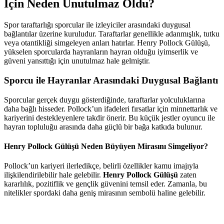
İçin Neden Unutulmaz Oldu?
Spor taraftarlığı sporcular ile izleyiciler arasındaki duygusal
bağlantılar üzerine kuruludur. Taraftarlar genellikle adanmışlık, tutku
veya otantikliği simgeleyen anları hatırlar. Henry Pollock Gülüşü,
yükselen sporcularda hayranların hayran olduğu iyimserlik ve
güveni yansıttığı için unutulmaz hale gelmiştir.
Sporcu ile Hayranlar Arasındaki Duygusal Bağlantı
Sporcular gerçek duygu gösterdiğinde, taraftarlar yolculuklarına
daha bağlı hisseder. Pollock’un ifadeleri fırsatlar için minnettarlık ve
kariyerini destekleyenlere takdir önerir. Bu küçük jestler oyuncu ile
hayran topluluğu arasında daha güçlü bir bağa katkıda bulunur.
Henry Pollock Gülüşü Neden Büyüyen Mirasını Simgeliyor?
Pollock’un kariyeri ilerledikçe, belirli özellikler kamu imajıyla
ilişkilendirilebilir hale gelebilir.
Henry Pollock Gülüşü
zaten
kararlılık, pozitiflik ve gençlik güvenini temsil eder. Zamanla, bu
nitelikler spordaki daha geniş mirasının sembolü haline gelebilir.