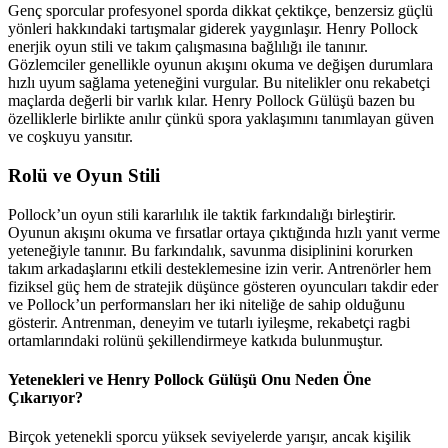
Genç sporcular profesyonel sporda dikkat çektikçe, benzersiz güçlü
yönleri hakkındaki tartışmalar giderek yaygınlaşır. Henry Pollock
enerjik oyun stili ve takım çalışmasına bağlılığı ile tanınır.
Gözlemciler genellikle oyunun akışını okuma ve değişen durumlara
hızlı uyum sağlama yeteneğini vurgular. Bu nitelikler onu rekabetçi
maçlarda değerli bir varlık kılar. Henry Pollock Gülüşü bazen bu
özelliklerle birlikte anılır çünkü spora yaklaşımını tanımlayan güven
ve coşkuyu yansıtır.
Rolü ve Oyun Stili
Pollock’un oyun stili kararlılık ile taktik farkındalığı birleştirir.
Oyunun akışını okuma ve fırsatlar ortaya çıktığında hızlı yanıt verme
yeteneğiyle tanınır. Bu farkındalık, savunma disiplinini korurken
takım arkadaşlarını etkili desteklemesine izin verir. Antrenörler hem
fiziksel güç hem de stratejik düşünce gösteren oyuncuları takdir eder
ve Pollock’un performansları her iki niteliğe de sahip olduğunu
gösterir. Antrenman, deneyim ve tutarlı iyileşme, rekabetçi ragbi
ortamlarındaki rolünü şekillendirmeye katkıda bulunmuştur.
Yetenekleri ve Henry Pollock Gülüşü Onu Neden Öne
Çıkarıyor?
Birçok yetenekli sporcu yüksek seviyelerde yarışır, ancak kişilik