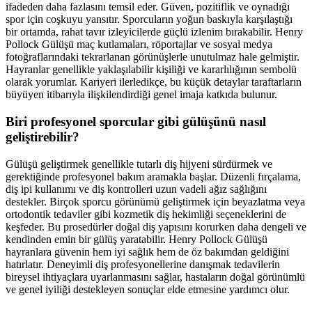
ifadeden daha fazlasını temsil eder. Güven, pozitiflik ve oynadığı
spor için coşkuyu yansıtır. Sporcuların yoğun baskıyla karşılaştığı
bir ortamda, rahat tavır izleyicilerde güçlü izlenim bırakabilir. Henry
Pollock Gülüşü maç kutlamaları, röportajlar ve sosyal medya
fotoğraflarındaki tekrarlanan görünüşlerle unutulmaz hale gelmiştir.
Hayranlar genellikle yaklaşılabilir kişiliği ve kararlılığının sembolü
olarak yorumlar. Kariyeri ilerledikçe, bu küçük detaylar taraftarların
büyüyen itibarıyla ilişkilendirdiği genel imaja katkıda bulunur.
Biri profesyonel sporcular gibi gülüşünü nasıl
geliştirebilir?
Gülüşü geliştirmek genellikle tutarlı diş hijyeni sürdürmek ve
gerektiğinde profesyonel bakım aramakla başlar. Düzenli fırçalama,
diş ipi kullanımı ve diş kontrolleri uzun vadeli ağız sağlığını
destekler. Birçok sporcu görünümü geliştirmek için beyazlatma veya
ortodontik tedaviler gibi kozmetik diş hekimliği seçeneklerini de
keşfeder. Bu prosedürler doğal diş yapısını korurken daha dengeli ve
kendinden emin bir gülüş yaratabilir. Henry Pollock Gülüşü
hayranlara güvenin hem iyi sağlık hem de öz bakımdan geldiğini
hatırlatır. Deneyimli diş profesyonellerine danışmak tedavilerin
bireysel ihtiyaçlara uyarlanmasını sağlar, hastaların doğal görünümlü
ve genel iyiliği destekleyen sonuçlar elde etmesine yardımcı olur.