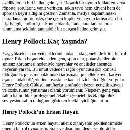
özelliklerden biri haline gelmiştir. Başarılı bir oyunu kutlarken veya
röportaj sorularına yanıt verirken, sakin tavrı hem güveni hem de
spordan keyif aldığını gösterir. Zamanla, medya kapsamındaki
tekrarlanan görünüşler, öne çıkan klipler ve hayran tartışmaları bu
ilişkiyi güçlendirmiştir. Sonuç olarak, ifade, taraftarların onu
tanımlama şeklinin tanınabilir bir parçası haline gelmiştir.
Henry Pollock Kaç Yaşında?
Yaş, yükselen spor yeteneklerinin anlatısında genellikle kritik bir rol
oynar. Erken başarı elde eden genç sporcular, potansiyellerinin
sınırsız görünmesi nedeniyle hayranlar ve analistler arasında
heyecan yaratır. Bu umut vadeden ragbi oyuncusu söz konusu
olduğunda, gelişimi hakkındaki tartışmalar genellikle aynı kariyer
aşamasındaki diğerlerine kıyasla ne kadar hızlı ilerlediğini vurgular.
Henry Pollock Gülüşü, taraftarlar tarafından bazen gençlik güveni
ve coşkusunun yansıması olarak yorumlanır. Nispeten genç yaşı,
sakin kararlılıkla profesyonel rekabeti yönetebilecek olgunluk
seviyesine sahip olduğunu göstererek etkileyiciliğini artırır.
Henry Pollock’un Erken Hayatı
Henry Pollock’un erken hayatı, atletik zihniyetini şekillendirmede
önemli bir rol oynamıştır. Spor ve disiplinin değer verildiği bir