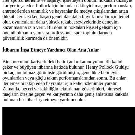
Her sporcu ilerleme ve başarıyı işaretleyen dönüm noktaları dizisiyle
kariyer inşa eder. Pollock için bu anlar etkileyici maç performansları,
antrenörlerden tanınırlık ve hayranlar ile medya çıkışlarından artan
dikkat içerir. Erken başarı genellikle daha büyük fırsatlar için temel
olur, oyuncuların daha yüksek rekabet seviyelerinde deneyim
kazanmasına izin verir. Bu dönüm noktaları kişisel gelişim için
önemli olmanın yanı sıra profesyonel spor topluluklarında
güvenilirlik kurmada da önemlidir.
İtibarını İnşa Etmeye Yardımcı Olan Ana Anlar
Bir sporcunun kariyerindeki belirli anlar kamuoyunun dikkatini
çeker ve büyüyen itibarına katkıda bulunur. Henry Pollock Gülüşü
birkaç unutulmaz görünüşte görülmüştür, genellikle belirleyici
oyunlardan veya güçlü takım performanslarından sonra. Bu anlar,
ilerlemesini takip eden hayranlar için kalıcı izlenimler yaratır.
Zamanla, beceri ve sakinliğin tekrarlanan gösterimleri, bireysel
maçların ötesine geçen ve kariyerinin daha geniş anlatısına katkıda
bulunan bir itibar inşa etmeye yardımcı olur.