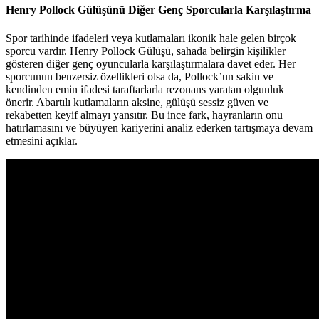
Henry Pollock Gülüşünü Diğer Genç Sporcularla Karşılaştırma
Spor tarihinde ifadeleri veya kutlamaları ikonik hale gelen birçok
sporcu vardır. Henry Pollock Gülüşü, sahada belirgin kişilikler
gösteren diğer genç oyuncularla karşılaştırmalara davet eder. Her
sporcunun benzersiz özellikleri olsa da, Pollock’un sakin ve
kendinden emin ifadesi taraftarlarla rezonans yaratan olgunluk
önerir. Abartılı kutlamaların aksine, gülüşü sessiz güven ve
rekabetten keyif almayı yansıtır. Bu ince fark, hayranların onu
hatırlamasını ve büyüyen kariyerini analiz ederken tartışmaya devam
etmesini açıklar.