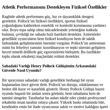
Atletik Performansını Destekleyen Fiziksel Özellikler
Ragbide atletik performans güç, hız ve dayanıklılık dengesi
gerektirir. Pollock’un fiziksel özellikleri, sporun fiziksel
yoğunluğunu kaldırırken esneklik ve kontrolü korumasına yardımcı
olur. Boyu topa sahip olma mücadelesinde yeteneğine katkıda
bulunur, çevikliği ise sahada hızlı hareketi destekler. Antrenörler
genellikle oyuncuların hem fiziksel kondisyon hem de taktik
farkındalık geliştirmesinin önemini vurgular. Pollock’un antrenman
rutini bu felsefeyi yansıtır; koordinasyon ve tepki süresini geliştiren
beceri temelli drilllerle güç egzersizlerini birleştirir. Bu özellikler
toplu olarak rekabetçi maçlardaki rolünü destekler.
Sahadaki Varlığı Henry Pollock Gülüşünün Arkasındaki
Güvenle Nasıl Uyumlu?
Bir sporcunun sahadaki varlığı genellikle herhangi bir oyun
başlamadan önce güven iletir. Pollock’un duruşu, odaklanması ve
beden dili hazır ve kararlılık gösterir. Henry Pollock Gülüşü bazen
oyunda başarılı bir andan sonra görünür, hem rahatlama hem de
tatmini simgeler. Taraftarlar bu anları takdir eder çünkü profesyonel
rekabetin insan tarafını ortaya çıkarır. Yüksek baskı ortamında bile,
kendinden emin bir ifade oyuncunun sakin ve motive kaldığını işaret