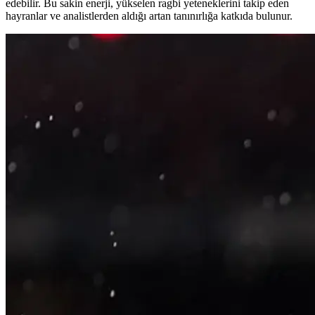
edebilir. Bu sakin enerji, yükselen ragbi yeteneklerini takip eden
hayranlar ve analistlerden aldığı artan tanınırlığa katkıda bulunur.