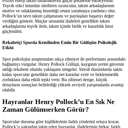
Pozitif enerji takım dinamiklerini güçlü şekillerde etkileyebilir.
Teşvik edici tutumlar sürdüren oyuncular, takım arkadaşlarının
motive ve odaklanmış hissettiği ortam yaratmaya yardımcı olur.
Pollock’un tavrı takım çalışmasını ve paylaşılan başarıyı değer
verdiğini gösterir. Maçlar sırasında ifadeleri genellikle takım
arkadaşlarına teşvik iletir, takım içinde birlik ve kararlılık hissi
güçlendirir.
Rekabetçi Sporda Kendinden Emin Bir Gülüşün Psikolojik
Etkisi
Spor psikolojisi araştırmaları sıkça zihniyet ile performans arasındaki
bağlantıyı vurgular. Henry Pollock Gülüşü, kaygının yerini güvenin
aldığı rekabete olumlu yaklaşımı simgeler. Stresli durumlarda sakin
kalan sporcular genellikle daha net kararlar verir ve beklenmedik
zorluklara daha etkili tepki verir. Bu zihinsel denge, küçük
detayların sonuçları belirlediği yüksek seviyeli yarışmalarda avantaj
olabilir.
Hayranlar Henry Pollock’u En Sık Ne
Zaman Gülümserken Görür?
Sporcular duruma göre kişiliklerinin farklı yönlerini ortaya koyar.
Pollock’u yakından takip eden hayranlar, ifadelerinin birkaç farklı