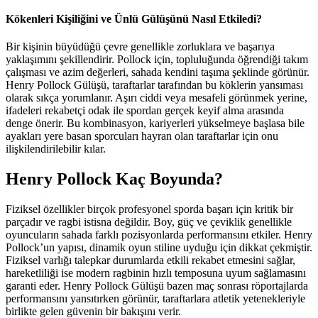
Kökenleri Kişiliğini ve Ünlü Gülüşünü Nasıl Etkiledi?
Bir kişinin büyüdüğü çevre genellikle zorluklara ve başarıya
yaklaşımını şekillendirir. Pollock için, topluluğunda öğrendiği takım
çalışması ve azim değerleri, sahada kendini taşıma şeklinde görünür.
Henry Pollock Gülüşü, taraftarlar tarafından bu köklerin yansıması
olarak sıkça yorumlanır. Aşırı ciddi veya mesafeli görünmek yerine,
ifadeleri rekabetçi odak ile spordan gerçek keyif alma arasında
denge önerir. Bu kombinasyon, kariyerleri yükselmeye başlasa bile
ayakları yere basan sporcuları hayran olan taraftarlar için onu
ilişkilendirilebilir kılar.
Henry Pollock Kaç Boyunda?
Fiziksel özellikler birçok profesyonel sporda başarı için kritik bir
parçadır ve ragbi istisna değildir. Boy, güç ve çeviklik genellikle
oyuncuların sahada farklı pozisyonlarda performansını etkiler. Henry
Pollock’un yapısı, dinamik oyun stiline uyduğu için dikkat çekmiştir.
Fiziksel varlığı talepkar durumlarda etkili rekabet etmesini sağlar,
hareketliliği ise modern ragbinin hızlı temposuna uyum sağlamasını
garanti eder. Henry Pollock Gülüşü bazen maç sonrası röportajlarda
performansını yansıtırken görünür, taraftarlara atletik yetenekleriyle
birlikte gelen güvenin bir bakışını verir.