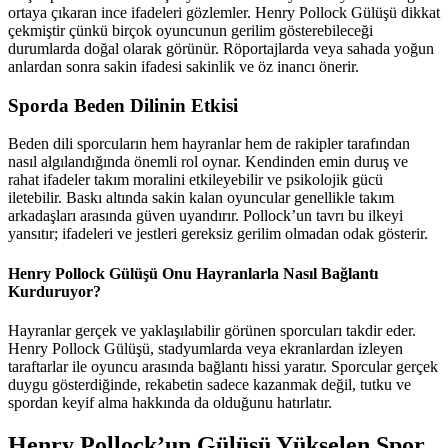
ortaya çıkaran ince ifadeleri gözlemler. Henry Pollock Gülüşü dikkat
çekmiştir çünkü birçok oyuncunun gerilim gösterebileceği
durumlarda doğal olarak görünür. Röportajlarda veya sahada yoğun
anlardan sonra sakin ifadesi sakinlik ve öz inancı önerir.
Sporda Beden Dilinin Etkisi
Beden dili sporcuların hem hayranlar hem de rakipler tarafından
nasıl algılandığında önemli rol oynar. Kendinden emin duruş ve
rahat ifadeler takım moralini etkileyebilir ve psikolojik gücü
iletebilir. Baskı altında sakin kalan oyuncular genellikle takım
arkadaşları arasında güven uyandırır. Pollock’un tavrı bu ilkeyi
yansıtır; ifadeleri ve jestleri gereksiz gerilim olmadan odak gösterir.
Henry Pollock Gülüşü Onu Hayranlarla Nasıl Bağlantı
Kurduruyor?
Hayranlar gerçek ve yaklaşılabilir görünen sporcuları takdir eder.
Henry Pollock Gülüşü, stadyumlarda veya ekranlardan izleyen
taraftarlar ile oyuncu arasında bağlantı hissi yaratır. Sporcular gerçek
duygu gösterdiğinde, rekabetin sadece kazanmak değil, tutku ve
spordan keyif alma hakkında da olduğunu hatırlatır.
Henry Pollock’un Gülüşü Yükselen Spor