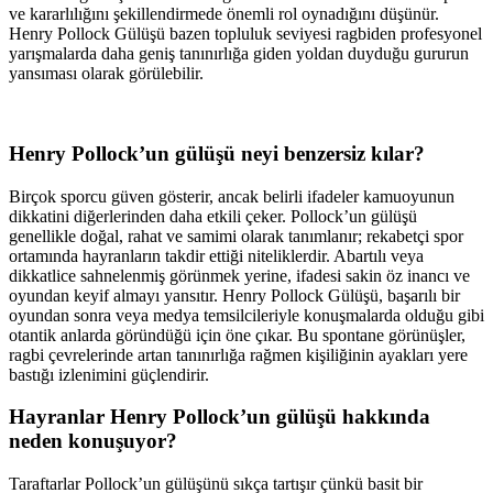
ve kararlılığını şekillendirmede önemli rol oynadığını düşünür.
Henry Pollock Gülüşü bazen topluluk seviyesi ragbiden profesyonel
yarışmalarda daha geniş tanınırlığa giden yoldan duyduğu gururun
yansıması olarak görülebilir.
Henry Pollock’un gülüşü neyi benzersiz kılar?
Birçok sporcu güven gösterir, ancak belirli ifadeler kamuoyunun
dikkatini diğerlerinden daha etkili çeker. Pollock’un gülüşü
genellikle doğal, rahat ve samimi olarak tanımlanır; rekabetçi spor
ortamında hayranların takdir ettiği niteliklerdir. Abartılı veya
dikkatlice sahnelenmiş görünmek yerine, ifadesi sakin öz inancı ve
oyundan keyif almayı yansıtır. Henry Pollock Gülüşü, başarılı bir
oyundan sonra veya medya temsilcileriyle konuşmalarda olduğu gibi
otantik anlarda göründüğü için öne çıkar. Bu spontane görünüşler,
ragbi çevrelerinde artan tanınırlığa rağmen kişiliğinin ayakları yere
bastığı izlenimini güçlendirir.
Hayranlar Henry Pollock’un gülüşü hakkında
neden konuşuyor?
Taraftarlar Pollock’un gülüşünü sıkça tartışır çünkü basit bir