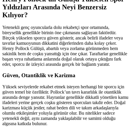
Yıldızları Arasında Neyi Benzersiz
Kılıyor?
Yetenekli genç oyuncularla dolu rekabetçi spor ortamında,
bireysellik genellikle birinin öne çıkmasını sağlayan faktördür.
Birçok yükselen sporcu güven gösterir, ancak belirli ifadeler veya
tavırlar kamuoyunun dikkatini diğerlerinden daha kolay çeker.
Henry Pollock Gülüşü, abartılı veya zorlama görünmeden hem
sakinlik hem de coşku yansıttığı için öne çıkar. Taraftarlar genellikle
başarı veya rahatlama anlarında doğal olarak ortaya çıktığını fark
eder, sporcu ile izleyici arasında gerçek bir bağlantı yaratır.
Güven, Otantiklik ve Karizma
Yüksek seviyelerde rekabet etmek isteyen herhangi bir sporcu için
güven temel bir özelliktir. Pollock’un tavrı kararlılık ile otantiklik
arasında denge yansıtır. Hayranlar genellikle dikkatli yönetilen kamu
ifadeleri yerine gerçek coşku gösteren sporcuları takdir eder. Doğal
karizması küçük jestler, rahat beden dili ve takım arkadaşlarıyla
olumlu etkileşimler yoluyla görünür olur. Bu nitelikler sadece
yetenekli değil, aynı zamanda yaklaşılabilir ve samimi olduğu
algısına katkıda bulunur.