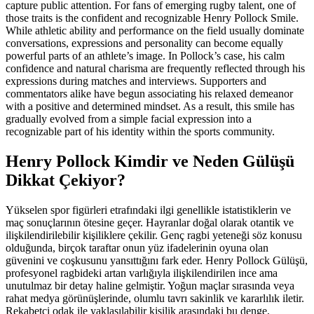
capture public attention. For fans of emerging rugby talent, one of
those traits is the confident and recognizable Henry Pollock Smile.
While athletic ability and performance on the field usually dominate
conversations, expressions and personality can become equally
powerful parts of an athlete’s image. In Pollock’s case, his calm
confidence and natural charisma are frequently reflected through his
expressions during matches and interviews. Supporters and
commentators alike have begun associating his relaxed demeanor
with a positive and determined mindset. As a result, this smile has
gradually evolved from a simple facial expression into a
recognizable part of his identity within the sports community.
Henry Pollock Kimdir ve Neden Gülüşü
Dikkat Çekiyor?
Yükselen spor figürleri etrafındaki ilgi genellikle istatistiklerin ve
maç sonuçlarının ötesine geçer. Hayranlar doğal olarak otantik ve
ilişkilendirilebilir kişiliklere çekilir. Genç ragbi yeteneği söz konusu
olduğunda, birçok taraftar onun yüz ifadelerinin oyuna olan
güvenini ve coşkusunu yansıttığını fark eder. Henry Pollock Gülüşü,
profesyonel ragbideki artan varlığıyla ilişkilendirilen ince ama
unutulmaz bir detay haline gelmiştir. Yoğun maçlar sırasında veya
rahat medya görünüşlerinde, olumlu tavrı sakinlik ve kararlılık iletir.
Rekabetçi odak ile yaklaşılabilir kişilik arasındaki bu denge,