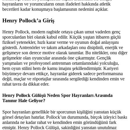
hayranların ve yorumcuların onun ifadeleri hakkında atletik
becerileri kadar konuşmaya başlamasının nedenini açıklar.
Henry Pollock’a Giriş
Henry Pollock, modern ragbide ortaya çıkan umut vadeden genç
sporculardan biri olarak kabul edilir. Küçük yaştan itibaren güçlü
fiziksel yetenekler, hızlı karar verme ve oyunun doğal anlayışını
gösterdi. Antrenörler ve takım arkadaşları onu disiplinli, enerjik ve
gelişmeye son derece motive olarak tanımlar. Bu nitelikler, onu diğer
gelişmekte olan oyuncular arasında öne çıkarmıştır. Gençlik
yarışmaları ve profesyonel antrenman ortamlarındaki yolculuğu,
hem oyun stilini hem de kamu imajını şekillendirmiştir. Kariyeri
büyümeye devam ettikçe, hayranlar giderek sadece performansına
değil, maçlar ve röportajlar sırasında sergilediği kendinden emin ve
rahat tavra da dikkat eder.
Henry Pollock Gülüşü Neden Spor Hayranları Arasında
Tanınır Hale Geliyor?
Spor hayranları genellikle bir sporcunun kişiliğini yansıtan küçük
görsel detayları hatırlar. Pollock’un durumunda, birçok izleyici baskı
anlarında ne kadar rahat ve kendinden emin göründüğünü fark
etmiştir. Henry Pollock Gülüşü, sakinliğini yansıtan unutulmaz