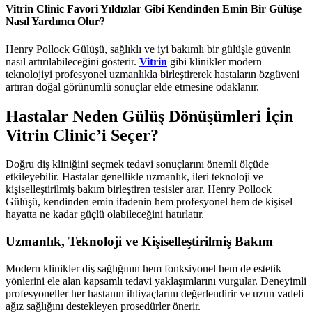
Vitrin Clinic Favori Yıldızlar Gibi Kendinden Emin Bir Gülüşe
Nasıl Yardımcı Olur?
Henry Pollock Gülüşü, sağlıklı ve iyi bakımlı bir gülüşle güvenin
nasıl artırılabileceğini gösterir.
Vitrin
gibi klinikler modern
teknolojiyi profesyonel uzmanlıkla birleştirerek hastaların özgüveni
artıran doğal görünümlü sonuçlar elde etmesine odaklanır.
Hastalar Neden Gülüş Dönüşümleri İçin
Vitrin Clinic’i Seçer?
Doğru diş kliniğini seçmek tedavi sonuçlarını önemli ölçüde
etkileyebilir. Hastalar genellikle uzmanlık, ileri teknoloji ve
kişiselleştirilmiş bakım birleştiren tesisler arar. Henry Pollock
Gülüşü, kendinden emin ifadenin hem profesyonel hem de kişisel
hayatta ne kadar güçlü olabileceğini hatırlatır.
Uzmanlık, Teknoloji ve Kişiselleştirilmiş Bakım
Modern klinikler diş sağlığının hem fonksiyonel hem de estetik
yönlerini ele alan kapsamlı tedavi yaklaşımlarını vurgular. Deneyimli
profesyoneller her hastanın ihtiyaçlarını değerlendirir ve uzun vadeli
ağız sağlığını destekleyen prosedürler önerir.