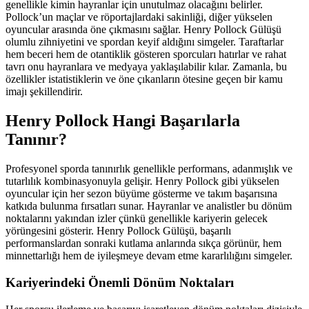
genellikle kimin hayranlar için unutulmaz olacağını belirler.
Pollock’un maçlar ve röportajlardaki sakinliği, diğer yükselen
oyuncular arasında öne çıkmasını sağlar. Henry Pollock Gülüşü
olumlu zihniyetini ve spordan keyif aldığını simgeler. Taraftarlar
hem beceri hem de otantiklik gösteren sporcuları hatırlar ve rahat
tavrı onu hayranlara ve medyaya yaklaşılabilir kılar. Zamanla, bu
özellikler istatistiklerin ve öne çıkanların ötesine geçen bir kamu
imajı şekillendirir.
Henry Pollock Hangi Başarılarla
Tanınır?
Profesyonel sporda tanınırlık genellikle performans, adanmışlık ve
tutarlılık kombinasyonuyla gelişir. Henry Pollock gibi yükselen
oyuncular için her sezon büyüme gösterme ve takım başarısına
katkıda bulunma fırsatları sunar. Hayranlar ve analistler bu dönüm
noktalarını yakından izler çünkü genellikle kariyerin gelecek
yörüngesini gösterir. Henry Pollock Gülüşü, başarılı
performanslardan sonraki kutlama anlarında sıkça görünür, hem
minnettarlığı hem de iyileşmeye devam etme kararlılığını simgeler.
Kariyerindeki Önemli Dönüm Noktaları