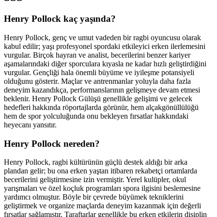
Henry Pollock kaç yaşında?
Henry Pollock, genç ve umut vadeden bir ragbi oyuncusu olarak
kabul edilir; yaşı profesyonel spordaki etkileyici erken ilerlemesini
vurgular. Birçok hayran ve analist, becerilerini benzer kariyer
aşamalarındaki diğer sporculara kıyasla ne kadar hızlı geliştirdiğini
vurgular. Gençliği hala önemli büyüme ve iyileşme potansiyeli
olduğunu gösterir. Maçlar ve antrenmanlar yoluyla daha fazla
deneyim kazandıkça, performanslarının gelişmeye devam etmesi
beklenir. Henry Pollock Gülüşü genellikle gelişimi ve gelecek
hedefleri hakkında röportajlarda görünür, hem alçakgönüllülüğü
hem de spor yolculuğunda onu bekleyen fırsatlar hakkındaki
heyecanı yansıtır.
Henry Pollock nereden?
Henry Pollock, ragbi kültürünün güçlü destek aldığı bir arka
plandan gelir; bu ona erken yaştan itibaren rekabetçi ortamlarda
becerilerini geliştirmesine izin vermiştir. Yerel kulüpler, okul
yarışmaları ve özel koçluk programları spora ilgisini beslemesine
yardımcı olmuştur. Böyle bir çevrede büyümek tekniklerini
geliştirmek ve organize maçlarda deneyim kazanmak için değerli
fırsatlar sağlamıştır. Taraftarlar genellikle bu erken etkilerin disiplin