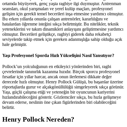
ortamda büyüyerek, genç yaşta ragbiye ilgi duymuştur. Antrenman
seansları, okul yarışmaları ve yerel kulüp maçları, profesyonel
gelişim için gerekli temel becerileri inşa etmesine yardımcı olmuştur.
Bu erken yıllarda onunla çalışan antrenörler, kararlılığını ve
hatalardan öğrenme isteğini sıkça belirtmiştir. Bu nitelikler, teknik
yeteneklerini ve takım dinamikleri anlayışını geliştirmesine yardımcı
olmuştur. Becerileri geliştikçe, ragbiyi giderek daha rekabetçi
seviyelerde takip etmek için gereken adanmışlığa sahip olduğu açık
hale gelmiştir.
Yaşı Profesyonel Sporda Hızlı Yükselişini Nasıl Yansıtıyor?
Pollock’un yolculuğunun en etkileyici yönlerinden biri, ragbi
çevrelerinde tanınırlık kazanma hızıdır. Birçok sporcu profesyonel
fırsatlar için yıllar harcar, ancak onun ilerlemesi dikkate değer
derecede hızlı olmuştur. Henry Pollock Gülüşü, bu başarılar üzerine
röportajlarda gurur ve alçakgönüllülüğü simgeleyerek sıkça görünür.
Yaşı, güçlü çalışma etiği ve yeteneğin bir oyuncunun kariyerini
hızlandırabileceğini gösterir. Gözlemciler sıkça, bu hızla gelişmeye
devam ederse, neslinin öne çıkan figürlerinden biri olabileceğini
belirtir.
Henry Pollock Nereden?