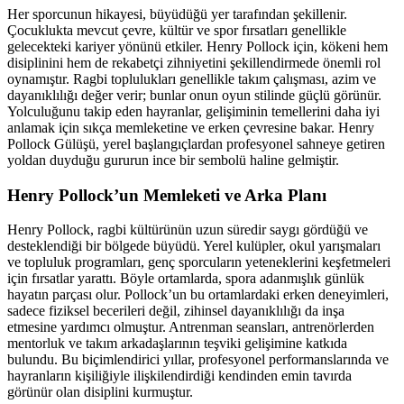
Her sporcunun hikayesi, büyüdüğü yer tarafından şekillenir.
Çocuklukta mevcut çevre, kültür ve spor fırsatları genellikle
gelecekteki kariyer yönünü etkiler. Henry Pollock için, kökeni hem
disiplinini hem de rekabetçi zihniyetini şekillendirmede önemli rol
oynamıştır. Ragbi toplulukları genellikle takım çalışması, azim ve
dayanıklılığı değer verir; bunlar onun oyun stilinde güçlü görünür.
Yolculuğunu takip eden hayranlar, gelişiminin temellerini daha iyi
anlamak için sıkça memleketine ve erken çevresine bakar. Henry
Pollock Gülüşü, yerel başlangıçlardan profesyonel sahneye getiren
yoldan duyduğu gururun ince bir sembolü haline gelmiştir.
Henry Pollock’un Memleketi ve Arka Planı
Henry Pollock, ragbi kültürünün uzun süredir saygı gördüğü ve
desteklendiği bir bölgede büyüdü. Yerel kulüpler, okul yarışmaları
ve topluluk programları, genç sporcuların yeteneklerini keşfetmeleri
için fırsatlar yarattı. Böyle ortamlarda, spora adanmışlık günlük
hayatın parçası olur. Pollock’un bu ortamlardaki erken deneyimleri,
sadece fiziksel becerileri değil, zihinsel dayanıklılığı da inşa
etmesine yardımcı olmuştur. Antrenman seansları, antrenörlerden
mentorluk ve takım arkadaşlarının teşviki gelişimine katkıda
bulundu. Bu biçimlendirici yıllar, profesyonel performanslarında ve
hayranların kişiliğiyle ilişkilendirdiği kendinden emin tavırda
görünür olan disiplini kurmuştur.