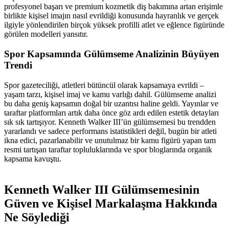
profesyonel başarı ve premium kozmetik diş bakımına artan erişimle
birlikte kişisel imajın nasıl evrildiği konusunda hayranlık ve gerçek
ilgiyle yönlendirilen birçok yüksek profilli atlet ve eğlence figüründe
görülen modelleri yansıtır.
Spor Kapsamında Gülümseme Analizinin Büyüyen
Trendi
Spor gazeteciliği, atletleri bütüncül olarak kapsamaya evrildi –
yaşam tarzı, kişisel imaj ve kamu varlığı dahil. Gülümseme analizi
bu daha geniş kapsamın doğal bir uzantısı haline geldi. Yayınlar ve
taraftar platformları artık daha önce göz ardı edilen estetik detayları
sık sık tartışıyor. Kenneth Walker III’ün gülümsemesi bu trendden
yararlandı ve sadece performans istatistikleri değil, bugün bir atleti
ikna edici, pazarlanabilir ve unutulmaz bir kamu figürü yapan tam
resmi tartışan taraftar topluluklarında ve spor bloglarında organik
kapsama kavuştu.
Kenneth Walker III Gülümsemesinin
Güven ve Kişisel Markalaşma Hakkında
Ne Söylediği