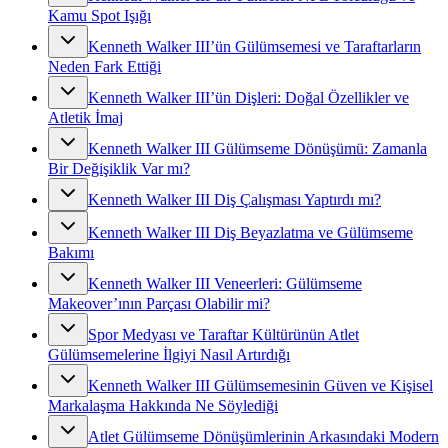
Kamu Spot Işığı
Kenneth Walker III’ün Gülümsemesi ve Taraftarların
Neden Fark Ettiği
Kenneth Walker III’ün Dişleri: Doğal Özellikler ve
Atletik İmaj
Kenneth Walker III Gülümseme Dönüşümü: Zamanla
Bir Değişiklik Var mı?
Kenneth Walker III Diş Çalışması Yaptırdı mı?
Kenneth Walker III Diş Beyazlatma ve Gülümseme
Bakımı
Kenneth Walker III Veneerleri: Gülümseme
Makeover’ının Parçası Olabilir mi?
Spor Medyası ve Taraftar Kültürünün Atlet
Gülümsemelerine İlgiyi Nasıl Artırdığı
Kenneth Walker III Gülümsemesinin Güven ve Kişisel
Markalaşma Hakkında Ne Söylediği
Atlet Gülümseme Dönüşümlerinin Arkasındaki Modern