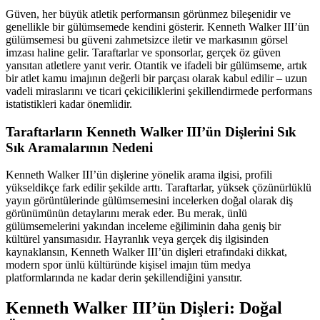
Güven, her büyük atletik performansın görünmez bileşenidir ve
genellikle bir gülümsemede kendini gösterir. Kenneth Walker III’ün
gülümsemesi bu güveni zahmetsizce iletir ve markasının görsel
imzası haline gelir. Taraftarlar ve sponsorlar, gerçek öz güven
yansıtan atletlere yanıt verir. Otantik ve ifadeli bir gülümseme, artık
bir atlet kamu imajının değerli bir parçası olarak kabul edilir – uzun
vadeli miraslarını ve ticari çekiciliklerini şekillendirmede performans
istatistikleri kadar önemlidir.
Taraftarların Kenneth Walker III’ün Dişlerini Sık
Sık Aramalarının Nedeni
Kenneth Walker III’ün dişlerine yönelik arama ilgisi, profili
yükseldikçe fark edilir şekilde arttı. Taraftarlar, yüksek çözünürlüklü
yayın görüntülerinde gülümsemesini incelerken doğal olarak diş
görünümünün detaylarını merak eder. Bu merak, ünlü
gülümsemelerini yakından inceleme eğiliminin daha geniş bir
kültürel yansımasıdır. Hayranlık veya gerçek diş ilgisinden
kaynaklansın, Kenneth Walker III’ün dişleri etrafındaki dikkat,
modern spor ünlü kültüründe kişisel imajın tüm medya
platformlarında ne kadar derin şekillendiğini yansıtır.
Kenneth Walker III’ün Dişleri: Doğal