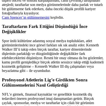
dişleri öncesi ve sonrası karşılaştırması, canlı çevrimiçi tartışmaları
ateşledi; taraftarlar son medya görünmelerinde daha parlak ve tutarlı
bir gülümseme fark ederken, daha önceki düşük profilli kariyer
fotoğraflarıyla kıyaslıyor.
Cam Spencer’ın gülümsemesini
keşfedin.
Taraftarların Fark Ettiğini Düşündüğü İnce
Değişiklikler
Spor ünlü kültürüne adanmış sosyal medya toplulukları, atlet
görünümlerindeki ince görsel farkları sık sık analiz eder. Kenneth
Walker III’ü takip eden birçok taraftar, kariyer dönemlerinde
dişlerinin parlaklığı ve düzgünlüğünde değişiklikler fark
edebileceklerini düşünüyor. Resmi bir onay olmasa da bu gözlemler,
kamu profili genişledikçe birçok atletin sessizce takip ettiği kademeli
kozmetik geliştirme – Kenneth Walker III diş çalışmaları veya
beyazlatma gibi – ile uyumludur.
Profesyonel Atletlerin Lig’e Girdikten Sonra
Gülümsemelerini Nasıl Geliştirdiği
NFL’e girmek, finansal kaynaklar ve genellikle kozmetik diş
tedavileri öneren profesyonel imaj danışmanları getirir. Birçok
çaylak, sponsorlar, medya ve taraftarlar için cilalı bir görünüm