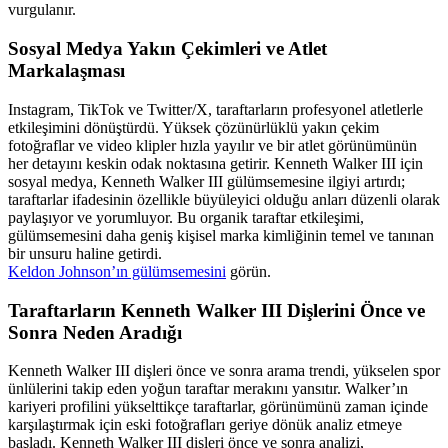
vurgulanır.
Sosyal Medya Yakın Çekimleri ve Atlet
Markalaşması
Instagram, TikTok ve Twitter/X, taraftarların profesyonel atletlerle
etkileşimini dönüştürdü. Yüksek çözünürlüklü yakın çekim
fotoğraflar ve video klipler hızla yayılır ve bir atlet görünümünün
her detayını keskin odak noktasına getirir. Kenneth Walker III için
sosyal medya, Kenneth Walker III gülümsemesine ilgiyi artırdı;
taraftarlar ifadesinin özellikle büyüleyici olduğu anları düzenli olarak
paylaşıyor ve yorumluyor. Bu organik taraftar etkileşimi,
gülümsemesini daha geniş kişisel marka kimliğinin temel ve tanınan
bir unsuru haline getirdi.
Keldon Johnson’ın gülümsemesini
görün.
Taraftarların Kenneth Walker III Dişlerini Önce ve
Sonra Neden Aradığı
Kenneth Walker III dişleri önce ve sonra arama trendi, yükselen spor
ünlülerini takip eden yoğun taraftar merakını yansıtır. Walker’ın
kariyeri profilini yükselttikçe taraftarlar, görünümünü zaman içinde
karşılaştırmak için eski fotoğrafları geriye dönük analiz etmeye
başladı. Kenneth Walker III dişleri önce ve sonra analizi,