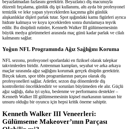
beyazlatmadan fazlasını gerektirir. Beyazlatıcı diş macunuyla
düzenli fırçalama, günlük diş ipi kullanımı, altı ayda bir profesyonel
temizlik ve leke yapan yiyeceklerden kaçınma gibi günlük
alışkanlıklar dişleri parlak tutar. Spot ışığındaki kamu figürleri ayrıca
hidrate kalmaya ve koyu içeceklerden sonra durulamaya teşvik
edilir. Bu disiplinli rutinler, Kenneth Walker III gülümsemesinin
büyük medya görünmeleri arasında maç günü kadar parlak ve cilalı
kalmasını sağlar.
Yoğun NFL Programında Ağız Sağlığını Koruma
NFL sezonu, profesyonel sporlardaki en fiziksel olarak talepkar
takvimlerden biridir. Antrenman kampları, seyahat ve arka arkaya
maçlar sırasında ağız sağlığını korumak gerçek disiplin gerektirir.
Birçok takım, spor tıbbı programlarının parçası olarak diş
profesyonelleri sağlar. Atletler, sezon dışı dönemlerde diş
kontrollerini önceliklendirir ve sorunları büyümeden ele alır. Güçlü
ağız sağlığı, daha iyi uyku, beslenme ve performansı destekler –
Kenneth Walker III gülümsemesinin kişisel markasının tanınan bir
unsuru olduğu bir oyuncu için hepsi kritik öneme sahiptir.
Kenneth Walker III Veneerleri:
Gülümseme Makeover’ının Parçası