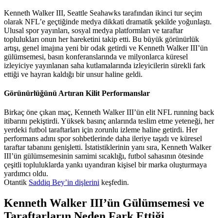
Kenneth Walker III, Seattle Seahawks tarafından ikinci tur seçim
olarak NFL’e geçtiğinde medya dikkati dramatik şekilde yoğunlaştı.
Ulusal spor yayınları, sosyal medya platformları ve taraftar
toplulukları onun her hareketini takip etti. Bu büyük görünürlük
artışı, genel imajına yeni bir odak getirdi ve Kenneth Walker III’ün
gülümsemesi, basın konferanslarında ve milyonlarca küresel
izleyiciye yayınlanan saha kutlamalarında izleyicilerin sürekli fark
ettiği ve hayran kaldığı bir unsur haline geldi.
Görünürlüğünü Artıran Kilit Performanslar
Birkaç öne çıkan maç, Kenneth Walker III’ün elit NFL running back
itibarını pekiştirdi. Yüksek basınç anlarında teslim etme yeteneği, her
yerdeki futbol taraftarları için zorunlu izleme haline getirdi. Her
performans adını spor sohbetlerinde daha ileriye taşıdı ve küresel
taraftar tabanını genişletti. İstatistiklerinin yanı sıra, Kenneth Walker
III’ün gülümsemesinin samimi sıcaklığı, futbol sahasının ötesinde
çeşitli topluluklarda yankı uyandıran kişisel bir marka oluşturmaya
yardımcı oldu.
Otantik
Saddiq Bey’in dişlerini
keşfedin.
Kenneth Walker III’ün Gülümsemesi ve
Taraftarların Neden Fark Ettiği