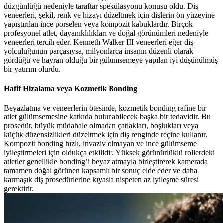
düzgünlüğü nedeniyle taraftar spekülasyonu konusu oldu. Diş
veneerleri, şekil, renk ve hizayı düzeltmek için dişlerin ön yüzeyine
yapıştırılan ince porselen veya kompozit kabuklardır. Birçok
profesyonel atlet, dayanıklılıkları ve doğal görünümleri nedeniyle
veneerleri tercih eder. Kenneth Walker III veneerleri eğer diş
yolculuğunun parçasıysa, milyonlarca insanın düzenli olarak
gördüğü ve hayran olduğu bir gülümsemeye yapılan iyi düşünülmüş
bir yatırım olurdu.
Hafif Hizalama veya Kozmetik Bonding
Beyazlatma ve veneerlerin ötesinde, kozmetik bonding rafine bir
atlet gülümsemesine katkıda bulunabilecek başka bir tedavidir. Bu
prosedür, büyük müdahale olmadan çatlakları, boşlukları veya
küçük düzensizlikleri düzeltmek için diş renginde reçine kullanır.
Kompozit bonding hızlı, invaziv olmayan ve ince gülümseme
iyileştirmeleri için oldukça etkilidir. Yüksek görünürlüklü rollerdeki
atletler genellikle bonding’i beyazlatmayla birleştirerek kamerada
tamamen doğal görünen kapsamlı bir sonuç elde eder ve daha
karmaşık diş prosedürlerine kıyasla nispeten az iyileşme süresi
gerektirir.