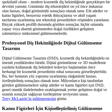
spekülatif olsun – modern kozmetik diş hekimliğinde gerçekleşen bir
devrimi yansıtır. Günümüz diş teknolojileri on yıl önce imkansız
olan hassas, doğal görünümlü sonuçlara olanak tanır. Elit atletler ve
kamu figürleri, benzersiz estetik ihtiyaçlarına ve aktif yaşam
tarzlarına uyarlanmış son teknoloji prosedürlere erişimden yararlanır.
Birçok yüksek profilli durumda görülen sonuçlar, hiçbir ortamda
yapay veya abartılı görünmeden doğal özellikleri geliştiren
zahmetsizce mükemmel gülümsemelerdir.
Profesyonel Diş Hekimliğinde Dijital Gülümseme
Tasarımı
Dijital Gülümseme Tasarımı (DSD), kozmetik diş hekimliğindeki en
önemli yeniliklerden biridir. Dijital görüntüleme ve 3D modelleme
yazılımı kullanarak diş hekimleri tedaviye başlamadan önce
herhangi bir kozmetik prosedürün nihai sonucunu görselleştirebilir.
Bu, her hastanın yüz yapısına uyarlanmış olağanüstü hassas,
özelleştirilmiş sonuçlara olanak tanır. Milyonlarca kişi tarafından
görülen gülümsemelere sahip atletler ve kamu figürleri için DSD,
genel otantik ifadelerinden uzaklaştırmak yerine geliştiren doğal ve
orantılı sonuçlar sağlayan özelleştirme seviyesini sunar.
Terry McLaurin’in gülümsemesini
görün.
Kamu Figürleri İçin Kişiselleştirilmiş Gülümseme