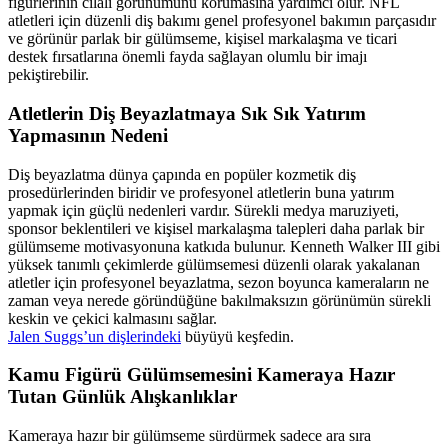
figürlerinin cilalı görünümünü korumasına yardımcı olur. NFL
atletleri için düzenli diş bakımı genel profesyonel bakımın parçasıdır
ve görünür parlak bir gülümseme, kişisel markalaşma ve ticari
destek fırsatlarına önemli fayda sağlayan olumlu bir imajı
pekiştirebilir.
Atletlerin Diş Beyazlatmaya Sık Sık Yatırım
Yapmasının Nedeni
Diş beyazlatma dünya çapında en popüler kozmetik diş
prosedürlerinden biridir ve profesyonel atletlerin buna yatırım
yapmak için güçlü nedenleri vardır. Sürekli medya maruziyeti,
sponsor beklentileri ve kişisel markalaşma talepleri daha parlak bir
gülümseme motivasyonuna katkıda bulunur. Kenneth Walker III gibi
yüksek tanımlı çekimlerde gülümsemesi düzenli olarak yakalanan
atletler için profesyonel beyazlatma, sezon boyunca kameraların ne
zaman veya nerede göründüğüne bakılmaksızın görünümün sürekli
keskin ve çekici kalmasını sağlar.
Jalen Suggs’un dişlerindeki
büyüyü keşfedin.
Kamu Figürü Gülümsemesini Kameraya Hazır
Tutan Günlük Alışkanlıklar
Kameraya hazır bir gülümseme sürdürmek sadece ara sıra