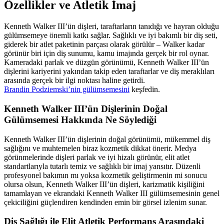
Özellikler ve Atletik İmaj
Kenneth Walker III’ün dişleri, taraftarların tanıdığı ve hayran olduğu
gülümsemeye önemli katkı sağlar. Sağlıklı ve iyi bakımlı bir diş seti,
giderek bir atlet paketinin parçası olarak görülür – Walker kadar
görünür biri için diş sunumu, kamu imajında gerçek bir rol oynar.
Kameradaki parlak ve düzgün görünümü, Kenneth Walker III’ün
dişlerini kariyerini yakından takip eden taraftarlar ve diş meraklıları
arasında gerçek bir ilgi noktası haline getirdi.
Brandin Podziemski’nin gülümsemesini
keşfedin.
Kenneth Walker III’ün Dişlerinin Doğal
Gülümsemesi Hakkında Ne Söylediği
Kenneth Walker III’ün dişlerinin doğal görünümü, mükemmel diş
sağlığını ve muhtemelen biraz kozmetik dikkat önerir. Medya
görünmelerinde dişleri parlak ve iyi hizalı görünür, elit atlet
standartlarıyla tutarlı temiz ve sağlıklı bir imaj yansıtır. Düzenli
profesyonel bakımın mı yoksa kozmetik geliştirmenin mi sonucu
olursa olsun, Kenneth Walker III’ün dişleri, karizmatik kişiliğini
tamamlayan ve ekrandaki Kenneth Walker III gülümsemesinin genel
çekiciliğini güçlendiren kendinden emin bir görsel izlenim sunar.
Diş Sağlığı ile Elit Atletik Performans Arasındaki