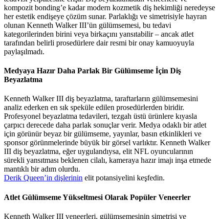
kompozit bonding’e kadar modern kozmetik diş hekimliği neredeyse
her estetik endişeye çözüm sunar. Parlaklığı ve simetrisiyle hayran
olunan Kenneth Walker III’ün gülümsemesi, bu tedavi
kategorilerinden birini veya birkaçını yansıtabilir – ancak atlet
tarafından belirli prosedürlere dair resmi bir onay kamuoyuyla
paylaşılmadı.
Medyaya Hazır Daha Parlak Bir Gülümseme İçin Diş
Beyazlatma
Kenneth Walker III diş beyazlatma, taraftarların gülümsemesini
analiz ederken en sık speküle edilen prosedürlerden biridir.
Profesyonel beyazlatma tedavileri, tezgah üstü ürünlere kıyasla
çarpıcı derecede daha parlak sonuçlar verir. Medya odaklı bir atlet
için görünür beyaz bir gülümseme, yayınlar, basın etkinlikleri ve
sponsor görünmelerinde büyük bir görsel varlıktır. Kenneth Walker
III diş beyazlatma, eğer uygulandıysa, elit NFL oyuncularının
sürekli yansıtması beklenen cilalı, kameraya hazır imajı inşa etmede
mantıklı bir adım olurdu.
Derik Queen’in dişlerinin
elit potansiyelini keşfedin.
Atlet Gülümseme Yükseltmesi Olarak Popüler Veneerler
Kenneth Walker III veneerleri, gülümsemesinin simetrisi ve