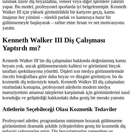
sunmak üzere diş beyazlatma, veneer veya diğer işlemlere yatırım
yapar. Bu model, profesyonel sporlarda iyi belgelenmiştir. Kenneth
Walker III için yüksek görünürlüklü bir kariyere geçiş, kamu
imajının her yönünü – sürekli parlak ve kameraya hazır bir
gülümsemeyle başlayarak – rafine etme fırsatı ve net motivasyonu
yaratır.
Kenneth Walker III Diş Çalışması
Yaptırdı mı?
Kenneth Walker III’ün diş çalışmaları hakkında doğrulanmış kamu
beyanı yok, ancak gülümsemesinin kalitesi ve görünümü birçok
taraftarı spekülasyona yöneltti. Dişleri son medya görünmelerinde
önceki fotoğraflara göre daha beyaz ve düzgün görünüyor, bu da
kozmetik diş tedavisiyle tutarlı. Kenneth Walker III diş çalışmaları
etrafındaki konuşma, profesyonel atletlerin modern medya
maruziyetinin amansız taleplerini karşılamak için görünümlerini nasıl
koruduğu ve geliştirdiği hakkındaki daha geniş bir merakı yansıtır.
Atletlerin Seçebileceği Olası Kozmetik Tedaviler
Profesyonel atletler, programlarını minimum bozarak gülümseme
görünümünü dramatik şekilde iyileştirebilen geniş bir kozmetik diş
tedavisi yelpazesine erişir. Diş beyazlatmadan veneerlere ve