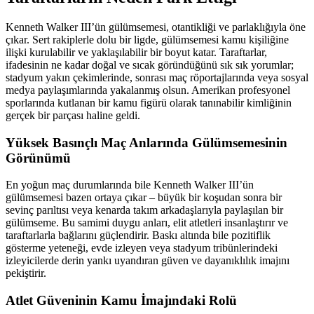
Kenneth Walker III’ün gülümsemesi, otantikliği ve parlaklığıyla öne
çıkar. Sert rakiplerle dolu bir ligde, gülümsemesi kamu kişiliğine
ilişki kurulabilir ve yaklaşılabilir bir boyut katar. Taraftarlar,
ifadesinin ne kadar doğal ve sıcak göründüğünü sık sık yorumlar;
stadyum yakın çekimlerinde, sonrası maç röportajlarında veya sosyal
medya paylaşımlarında yakalanmış olsun. Amerikan profesyonel
sporlarında kutlanan bir kamu figürü olarak tanınabilir kimliğinin
gerçek bir parçası haline geldi.
Yüksek Basınçlı Maç Anlarında Gülümsemesinin
Görünümü
En yoğun maç durumlarında bile Kenneth Walker III’ün
gülümsemesi bazen ortaya çıkar – büyük bir koşudan sonra bir
sevinç parıltısı veya kenarda takım arkadaşlarıyla paylaşılan bir
gülümseme. Bu samimi duygu anları, elit atletleri insanlaştırır ve
taraftarlarla bağlarını güçlendirir. Baskı altında bile pozitiflik
gösterme yeteneği, evde izleyen veya stadyum tribünlerindeki
izleyicilerde derin yankı uyandıran güven ve dayanıklılık imajını
pekiştirir.
Atlet Güveninin Kamu İmajındaki Rolü