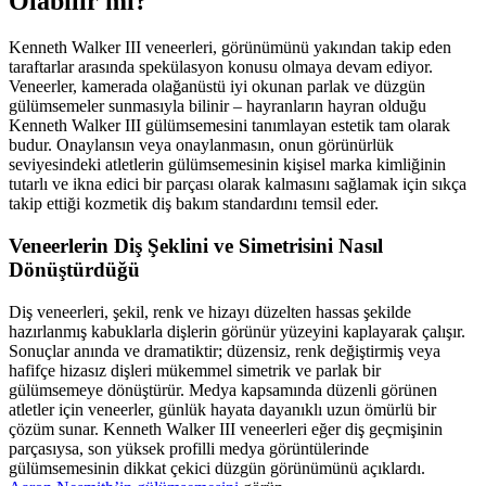
Olabilir mi?
Kenneth Walker III veneerleri, görünümünü yakından takip eden
taraftarlar arasında spekülasyon konusu olmaya devam ediyor.
Veneerler, kamerada olağanüstü iyi okunan parlak ve düzgün
gülümsemeler sunmasıyla bilinir – hayranların hayran olduğu
Kenneth Walker III gülümsemesini tanımlayan estetik tam olarak
budur. Onaylansın veya onaylanmasın, onun görünürlük
seviyesindeki atletlerin gülümsemesinin kişisel marka kimliğinin
tutarlı ve ikna edici bir parçası olarak kalmasını sağlamak için sıkça
takip ettiği kozmetik diş bakım standardını temsil eder.
Veneerlerin Diş Şeklini ve Simetrisini Nasıl
Dönüştürdüğü
Diş veneerleri, şekil, renk ve hizayı düzelten hassas şekilde
hazırlanmış kabuklarla dişlerin görünür yüzeyini kaplayarak çalışır.
Sonuçlar anında ve dramatiktir; düzensiz, renk değiştirmiş veya
hafifçe hizasız dişleri mükemmel simetrik ve parlak bir
gülümsemeye dönüştürür. Medya kapsamında düzenli görünen
atletler için veneerler, günlük hayata dayanıklı uzun ömürlü bir
çözüm sunar. Kenneth Walker III veneerleri eğer diş geçmişinin
parçasıysa, son yüksek profilli medya görüntülerinde
gülümsemesinin dikkat çekici düzgün görünümünü açıklardı.