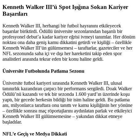
Kenneth Walker III’ü Spot Işığına Sokan Kariyer
Başarıları
Kenneth Walker III, herhangi bir futbol hayranını etkileyecek
başarılar biriktirdi. Ödüllü üniversite sezonlarından başarılı bir
profesyonel debut’a kadar kariyer eğrisi ivmeyi tanımlar. Her dönüm
noktası ona daha geniş kamu dikkatini getirdi ve kişiliği – özellikle
Kenneth Walker III’ün gülümsemesi – taraftarlar, gazeteciler ve her
NFL sezonunda saha içi ve dışı her hareketini takip eden spor
analistleri arasında tekrar eden bir konu haline geldi.
Üniversite Futbolunda Patlama Sezonu
Üniversite futbol kariyeri sırasında Kenneth Walker III, ulusal
tanınırlık kazandıran çarpıcı bir performans sergiledi. Doak Walker
Ödülü’nü kazandı ve tek bir sezonda 1.600 yard’ın üzerinde koşu
yaptı, bir gecede herkesin bildiği bir isim haline geldi. Bu patlama
anı, milyonlarca taraftara onu tanıttı ve kamu kişiliğinin her yönüne
– özellikle sonrası maç röportajlarını aydınlatan parlak ve etkileyici
Kenneth Walker III gülümsemesine – yakından dikkat etmeye
başladılar.
NFL’e Geçiş ve Medya Dikkati