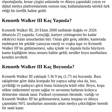
röportajlarda, kenar çizgisi anlarında ve dünya çapındaki yayın ve
dijital medya platformlarında sonrası maç kutlamalarında sürekli fark
ettiği bir özellik haline geldi.
Kenneth Walker III Kaç Yaşında?
Kenneth Walker III, 20 Ekim 2000 tarihinde doğdu ve 2026
itibarıyla 25 yaşında. Gençliği, kariyer yörüngesini bu kadar
etkileyici kılan unsurlardan biri. Onun gibi genç atletler, kamerada
muhteşem bir şekilde yansıyan enerji ve coşku taşır ve Kenneth
Walker III’ün gülümsemesi, saha içinde ve dışında hızla büyüyen
kamu kişiliğinin imza unsuru haline geldi; nesiller boyu taraftarlara
kendini sevdirdi.
Kenneth Walker III Kaç Boyunda?
Kenneth Walker III yaklaşık 5 fit 9 inç (1,75 m) boyunda. Bazı
rakiplerine göre daha kompakt bir yapıya sahip olsa da, hızı,
çevikliği ve patlayıcı gücü bunu fazlasıyla telafi eder. Boyu, koşu
stiline mükemmel uyum sağlar ve savunma hatlarını kolayca
delmesine olanak tanır. Fiziksel oyununun ötesinde, varlığı ve
Kenneth Walker III’ün gülümsemesi, kamu imajına ve dünya
çapındaki NFL taraftarları arasında artan medya çekiciliğine önemli
bir statü katar.