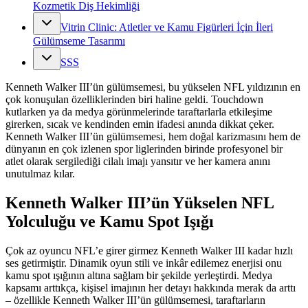
Kozmetik Diş Hekimliği
Vitrin Clinic: Atletler ve Kamu Figürleri İçin İleri
Gülümseme Tasarımı
SSS
Kenneth Walker III’ün gülümsemesi, bu yükselen NFL yıldızının en
çok konuşulan özelliklerinden biri haline geldi. Touchdown
kutlarken ya da medya görünmelerinde taraftarlarla etkileşime
girerken, sıcak ve kendinden emin ifadesi anında dikkat çeker.
Kenneth Walker III’ün gülümsemesi, hem doğal karizmasını hem de
dünyanın en çok izlenen spor liglerinden birinde profesyonel bir
atlet olarak sergilediği cilalı imajı yansıtır ve her kamera anını
unutulmaz kılar.
Kenneth Walker III’ün Yükselen NFL
Yolculuğu ve Kamu Spot Işığı
Çok az oyuncu NFL’e girer girmez Kenneth Walker III kadar hızlı
ses getirmiştir. Dinamik oyun stili ve inkâr edilemez enerjisi onu
kamu spot ışığının altına sağlam bir şekilde yerleştirdi. Medya
kapsamı arttıkça, kişisel imajının her detayı hakkında merak da arttı
– özellikle Kenneth Walker III’ün gülümsemesi, taraftarların