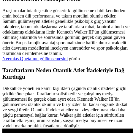
Araştırmalar tutarlı şekilde gösterir ki gülümseme dahil kendinden
emin beden dili performansı ve takım moralini olumlu etkiler.
Samimi gülümseyen atletler genellikle psikolojik güç yansıtır –
rakiplere, takım arkadaşlarına ve taraftarlara rahat, kontrol altında ve
odaklanmış olduklarını iletir. Kenneth Walker III’ün gülümsemesi
kilit maç anlarında ve sonrasında görünür, gerçek duygusal güven
önerir. Bu psikolojik avantaj spor analizinde hafife alınır ancak elit
atlet davranış modellerini inceleyen antrenörler ve spor psikologları
tarafından derinlemesine tanınır.
Neemias Queta’nın gülümsemesini
görün.
Taraftarların Neden Otantik Atlet İfadeleriyle Bağ
Kurduğu
Dikkatlice yönetilen kamu kişilikleri çağında otantik ifadeler güçlü
şekilde öne çıkar. Taraftarlar sofistikedir ve çalışılmış medya
gülümsemesi ile gerçek olanı ayırt eder. Kenneth Walker III’ün
gülümsemesi otantik okunur ve bu yüzden bu kadar organik dikkat
ve sevgi üretir. Otantik ifadeler atletler ve izleyiciler arasında daha
güçlü parasosyal bağlar kurar; Walker gibi atletler için sürdürülen
taraftar etkileşimi, ürün satışları, sosyal medya büyümesi ve uzun
vadeli marka ortaklık fırsatlarına dönüşür.