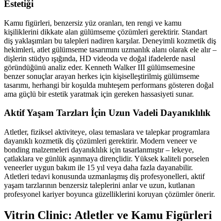
Estetiği
Kamu figürleri, benzersiz yüz oranları, ten rengi ve kamu
kişiliklerini dikkate alan gülümseme çözümleri gerektirir. Standart
diş yaklaşımları bu talepleri nadiren karşılar. Deneyimli kozmetik diş
hekimleri, atlet gülümseme tasarımını uzmanlık alanı olarak ele alır –
dişlerin stüdyo ışığında, HD videoda ve doğal ifadelerde nasıl
göründüğünü analiz eder. Kenneth Walker III gülümsemesine
benzer sonuçlar arayan herkes için kişiselleştirilmiş gülümseme
tasarımı, herhangi bir koşulda muhteşem performans gösteren doğal
ama güçlü bir estetik yaratmak için gereken hassasiyeti sunar.
Aktif Yaşam Tarzları İçin Uzun Vadeli Dayanıklılık
Atletler, fiziksel aktiviteye, olası temaslara ve talepkar programlara
dayanıklı kozmetik diş çözümleri gerektirir. Modern veneer ve
bonding malzemeleri dayanıklılık için tasarlanmıştır – lekeye,
çatlaklara ve günlük aşınmaya dirençlidir. Yüksek kaliteli porselen
veneerler uygun bakım ile 15 yıl veya daha fazla dayanabilir.
Atletleri tedavi konusunda uzmanlaşmış diş profesyonelleri, aktif
yaşam tarzlarının benzersiz taleplerini anlar ve uzun, kutlanan
profesyonel kariyer boyunca güzelliklerini koruyan çözümler önerir.
Vitrin Clinic: Atletler ve Kamu Figürleri