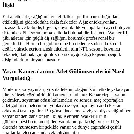
İlişki
Elit atletler, diş sağlığının genel fiziksel performansı doğrudan
etkilediğini giderek daha fazla fark eder. Ağız enfeksiyonları,
hizasızlık ve kötü diş hijyeni, dayanıklılık ve toparlanmayı etkileyen
sistemik sağlık sorunlarına katkıda bulunabilir. Kenneth Walker III
gibi atletler için güçlü diş sağlığını korumak profesyonel bir
gerekliliktir. Harika bir gülümseme bu nedenle sadece kozmetik
değil, yüksek performanslı atletlerin tüm NFL sezonu boyunca
rekabetçi kalmak için günlük olarak uyguladığı kapsamlı sağlık
disiplinlerinin bir yansımasıdır.
Yayın Kameralarının Atlet Gülümsemelerini Nasıl
Vurguladığı
Modern spor yayınları, yüz ifadelerini olağanüstü netlikle yakalayan
ultra yüksek çözünürlüklü kameralar kullanır. Kenar çizgisi yakın
çekimleri, soyunma odası kutlamaları ve sonrası maç röportajları,
atlet gülümsemelerini milyonlarca izleyici için aynı anda keskin
odak noktasına getirir. Bu görsel inceleme seviyesi, diş estetiğini her
zamankinden daha önemli kılar. Kenneth Walker III’ün
gülümsemesi bu teknolojiden yararlanır; parlaklığı ve sıcaklığı
ekranda muhteşem bir şekilde yansır ve dünya çapındaki çeşitli
taraftar kitleleri arasında çekiciliğini artırır.