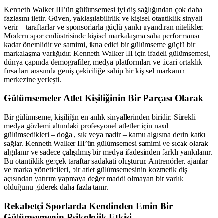
Kenneth Walker III’ün gülümsemesi iyi diş sağlığından çok daha
fazlasını iletir. Güven, yaklaşılabilirlik ve kişisel otantiklik sinyali
verir – taraftarlar ve sponsorlarla güçlü yankı uyandıran nitelikler.
Modern spor endüstrisinde kişisel markalaşma saha performansı
kadar önemlidir ve samimi, ikna edici bir gülümseme güçlü bir
markalaşma varlığıdır. Kenneth Walker III için ifadeli gülümsemesi,
dünya çapında demografiler, medya platformları ve ticari ortaklık
fırsatları arasında geniş çekiciliğe sahip bir kişisel markanın
merkezine yerleşti.
Gülümsemeler Atlet Kişiliğinin Bir Parçası Olarak
Bir gülümseme, kişiliğin en anlık sinyallerinden biridir. Sürekli
medya gözlemi altındaki profesyonel atletler için nasıl
gülümsedikleri – doğal, sık veya nadir – kamu algısına derin katkı
sağlar. Kenneth Walker III’ün gülümsemesi samimi ve sıcak olarak
algılanır ve sadece çalışılmış bir medya ifadesinden farklı yankılanır.
Bu otantiklik gerçek taraftar sadakati oluşturur. Antrenörler, ajanlar
ve marka yöneticileri, bir atlet gülümsemesinin kozmetik diş
açısından yatırım yapmaya değer maddi olmayan bir varlık
olduğunu giderek daha fazla tanır.
Rekabetçi Sporlarda Kendinden Emin Bir
Gülümsemenin Psikolojik Etkisi