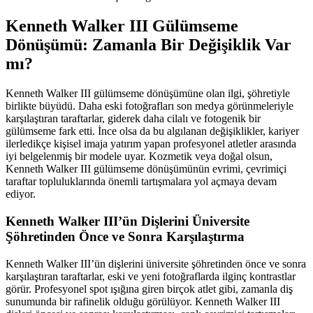
Kenneth Walker III Gülümseme
Dönüşümü: Zamanla Bir Değişiklik Var
mı?
Kenneth Walker III gülümseme dönüşümüne olan ilgi, şöhretiyle
birlikte büyüdü. Daha eski fotoğrafları son medya görünmeleriyle
karşılaştıran taraftarlar, giderek daha cilalı ve fotogenik bir
gülümseme fark etti. İnce olsa da bu algılanan değişiklikler, kariyer
ilerledikçe kişisel imaja yatırım yapan profesyonel atletler arasında
iyi belgelenmiş bir modele uyar. Kozmetik veya doğal olsun,
Kenneth Walker III gülümseme dönüşümünün evrimi, çevrimiçi
taraftar topluluklarında önemli tartışmalara yol açmaya devam
ediyor.
Kenneth Walker III’ün Dişlerini Üniversite
Şöhretinden Önce ve Sonra Karşılaştırma
Kenneth Walker III’ün dişlerini üniversite şöhretinden önce ve sonra
karşılaştıran taraftarlar, eski ve yeni fotoğraflarda ilginç kontrastlar
görür. Profesyonel spot ışığına giren birçok atlet gibi, zamanla diş
sunumunda bir rafinelik olduğu görülüyor. Kenneth Walker III