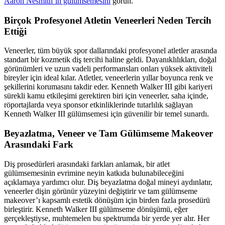
Aaron Nesmith’in gülümsemesini
görün.
Birçok Profesyonel Atletin Veneerleri Neden Tercih
Ettiği
Veneerler, tüm büyük spor dallarındaki profesyonel atletler arasında
standart bir kozmetik diş tercihi haline geldi. Dayanıklılıkları, doğal
görünümleri ve uzun vadeli performansları onları yüksek aktiviteli
bireyler için ideal kılar. Atletler, veneerlerin yıllar boyunca renk ve
şekillerini korumasını takdir eder. Kenneth Walker III gibi kariyeri
sürekli kamu etkileşimi gerektiren biri için veneerler, saha içinde,
röportajlarda veya sponsor etkinliklerinde tutarlılık sağlayan
Kenneth Walker III gülümsemesi için güvenilir bir temel sunardı.
Beyazlatma, Veneer ve Tam Gülümseme Makeover
Arasındaki Fark
Diş prosedürleri arasındaki farkları anlamak, bir atlet
gülümsemesinin evrimine neyin katkıda bulunabileceğini
açıklamaya yardımcı olur. Diş beyazlatma doğal mineyi aydınlatır,
veneerler dişin görünür yüzeyini değiştirir ve tam gülümseme
makeover’ı kapsamlı estetik dönüşüm için birden fazla prosedürü
birleştirir. Kenneth Walker III gülümseme dönüşümü, eğer
gerçekleştiyse, muhtemelen bu spektrumda bir yerde yer alır. Her