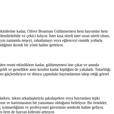
 çekimlerine kadar, Oliver Bearman Gülümsemesi hem hayranlar hem
irilebilir ve çekici kılıyor. İster kısa süreli ister uzun süreli olsun,
aynı zamanda neşeyi, rahatlamayı veya eğlenceyi otantik yollarla
liğinin ikonik bir yönü haline getiriyor.
den resmi etkinliklere kadar, gülümsemesi öne çıkar ve anında
di ve genellikle anın kendisi kadar kişiliğini de yakaladı. Tutarlılığı
nı güçlendiriyor ve dünya çapındaki hayranlarının takip ettiği görsel
larken, takım arkadaşlarıyla şakalaşırken veya hayranlara tepki
n ve karizmasının bir yansıması olduğunu belirtiyor. Bu örnekler,
 iyimserliğinin ve profesyonel güveninin sembolü haline geliyor.
 hem de hayran kitlesini artırıyor.