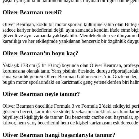
yaştan yarış tutkunu tarafından hayranlık duyulan bir figür haline getir
Oliver Bearman nereli?
Oliver Bearman, köklü bir motor sporları kültürüne sahip olan Birleşik 
sadece kariyer hedeflerini değil, aynı zamanda kendini ifade etme biçi
güvenli ve aynı zamanda yaklaşılabilir. Memleketinden ve dünyanın dö
kararlılığı ve her etkileşimde yankılanan benzersiz bir özgünlük duygu
Oliver Bearman’ın boyu kaç?
Yaklaşık 178 cm (5 fit 10 inç) boyunda olan Oliver Bearman, profesyonel
korumasına olanak tanır. Yarış pistinin ötesinde, duruşu röportajlardak
cana yakınlık getiren Oliver Bearman Gülümsemesi’dir. Gözlemciler, 
bugün motor sporlarındaki en karizmatik genç yeteneklerden biri haline 
Oliver Bearman neyle tanınır?
Oliver Bearman öncelikle Formula 3 ve Formula 2’deki etkileyici perfo
gösteren beceri, kararlılık ve stratejik zekasını sürekli olarak kanıt
büyüleyici kişiliğiyle de tanınır. Bu benzersiz cazibe onu hayranlar, 
kılıyor, hem yarış becerilerini hem de kişisel karizmasını eşit derecede
Oliver Bearman hangi başarılarıyla tanınır?