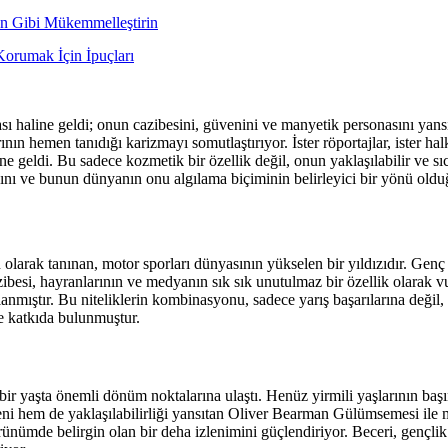
an Gibi Mükemmelleştirin
Korumak İçin İpuçları
 haline geldi; onun cazibesini, güvenini ve manyetik personasını yansıt
ın hemen tanıdığı karizmayı somutlaştırıyor. İster röportajlar, ister h
ne geldi. Bu sadece kozmetik bir özellik değil, onun yaklaşılabilir ve sıc
ını ve bunun dünyanın onu algılama biçiminin belirleyici bir yönü oldu
larak tanınan, motor sporları dünyasının yükselen bir yıldızıdır. Genç ya
azibesi, hayranlarının ve medyanın sık sık unutulmaz bir özellik olarak
alanmıştır. Bu niteliklerin kombinasyonu, sadece yarış başarılarına değ
e katkıda bulunmuştur.
 yaşta önemli dönüm noktalarına ulaştı. Henüz yirmili yaşlarının başınd
üveni hem de yaklaşılabilirliği yansıtan Oliver Bearman Gülümsemesi il
görünümde belirgin olan bir deha izlenimini güçlendiriyor. Beceri, gençl