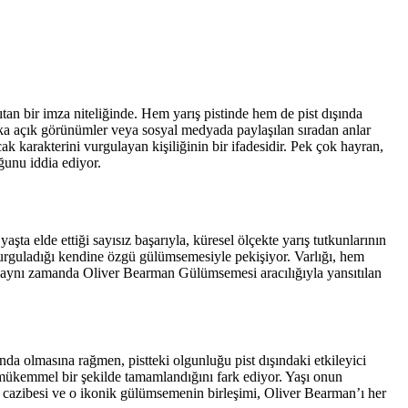
an bir imza niteliğinde. Hem yarış pistinde hem de pist dışında
alka açık görünümler veya sosyal medyada paylaşılan sıradan anlar
ak karakterini vurgulayan kişiliğinin bir ifadesidir. Pek çok hayran,
ğunu iddia ediyor.
şta elde ettiği sayısız başarıyla, küresel ölçekte yarış tutkunlarının
 vurguladığı kendine özgü gülümsemesiyle pekişiyor. Varlığı, hem
il, aynı zamanda Oliver Bearman Gülümsemesi aracılığıyla yansıtılan
a olmasına rağmen, pistteki olgunluğu pist dışındaki etkileyici
e mükemmel bir şekilde tamamlandığını fark ediyor. Yaşı onun
ik cazibesi ve o ikonik gülümsemenin birleşimi, Oliver Bearman’ı her