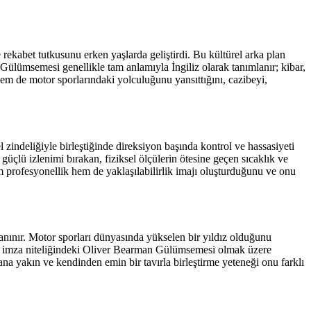
 rekabet tutkusunu erken yaşlarda geliştirdi. Bu kültürel arka plan
 Gülümsemesi genellikle tam anlamıyla İngiliz olarak tanımlanır; kibar,
m de motor sporlarındaki yolculuğunu yansıttığını, cazibeyi,
 zindeliğiyle birleştiğinde direksiyon başında kontrol ve hassasiyeti
güçlü izlenimi bırakan, fiziksel ölçülerin ötesine geçen sıcaklık ve
profesyonellik hem de yaklaşılabilirlik imajı oluşturduğunu ve onu
tanınır. Motor sporları dünyasında yükselen bir yıldız olduğunu
başta imza niteliğindeki Oliver Bearman Gülümsemesi olmak üzere
na yakın ve kendinden emin bir tavırla birleştirme yeteneği onu farklı