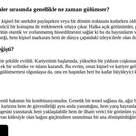
er sırasında genellikle ne zaman gülümser?
kişisel bir anekdot paylaşırken veya bir dönüm noktasını kutlarken oldu
ürücü bir konuşma ile tetiklenerek ortaya çıkar. Halka açık görünümle
rinin otantik ve zorlanmamış hissedilmesini sağlar ki bu da hayranlar
neği, hem kişisel markasını hem de dünya çapındaki izleyicilerle olan duy
ğişti?
bir şekilde evrildi. Kariyerinin başlarında, yükselen bir yıldızın coş
k bir sofistike ve nüans kazandı. Bu evrim, onun kişisel ve kariyer geli
, gülümsemesi olgunlaşsa da, onu en başından beri bu kadar büyüleyici 
i bakımın bir kombinasyonudur. Genetik bir temel sağlasa da, ağız hi
arizma hem de güvenilirliği aynı anda yansıttığını, hem yarış hayranlar
esini yansıtarak hem yaklaşılabilir hem de ilham verici bir görünüm y
ran kitlesiyle olan bağını güçlendiren unutulmaz bir ana dönüştürdüğünü