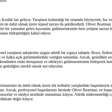
iyor.
Krallık’tan geliyor. Yarışların kutlandığı bir ortamda büyüyerek, hız ve
mi de dahil olmak üzere kişisel tarzını da şekillendirdi. Oliver Bearman
rt bir yanından gelen hayranlar, gülümsemesinin hem yetişme tarzını he
sunu birleştirdiğini kabul ediyor.
 yarışların taleplerine uygun atletik bir yapıya sahiptir. Boyu, fiziksel
i ve halka açık görünümlerdeki varlığını tamamlar. Ancak, genellikle en 
kendinden emin duruşunun ve etkileyici gülümsemesinin birleşerek hem 
getirdiğini sürekli olarak not ediyorlar.
rmansları da dahil olmak üzere tek koltuklu yarışlardaki başarılarıyla 
lamıştır. Ancak, profesyonel başarılarının ötesinde Oliver Bearman, en 
sponsorlar ve medya nezdinde unutulmaz kılıyor. Atletik mükemmelliği ca
 dikkate değer kılıyor.