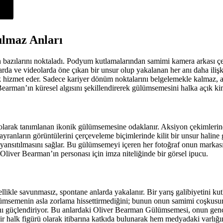
lmaz Anları
n bazılarını noktaladı. Podyum kutlamalarından samimi kamera arkası
a ve videolarda öne çıkan bir unsur olup yakalanan her anı daha ilişkilend
rak hizmet eder. Sadece kariyer dönüm noktalarını belgelemekle kalmaz, 
Bearman’ın küresel algısını şekillendirerek gülümsemesini halka açık kim
 olarak tanımlanan ikonik gülümsemesine odaklanır. Aksiyon çekimlerin
anların görüntülerini çerçeveleme biçimlerinde kilit bir unsur haline gel
de yansıtılmasını sağlar. Bu gülümsemeyi içeren her fotoğraf onun markası
 Oliver Bearman’ın personası için imza niteliğinde bir görsel ipucu.
ikle savunmasız, spontane anlarda yakalanır. Bir yarış galibiyetini kut
lümsemenin asla zorlama hissettirmediğini; bunun onun samimi coşkusunu
ını güçlendiriyor. Bu anlardaki Oliver Bearman Gülümsemesi, onun genç
r halk figürü olarak itibarına katkıda bulunarak hem medyadaki varlığını