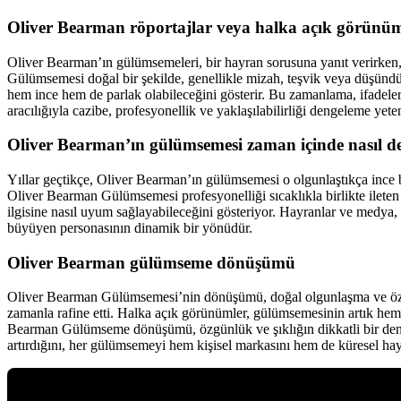
Oliver Bearman röportajlar veya halka açık görünüml
Oliver Bearman’ın gülümsemeleri, bir hayran sorusuna yanıt verirken, 
Gülümsemesi doğal bir şekilde, genellikle mizah, teşvik veya düşünd
hem ince hem de parlak olabileceğini gösterir. Bu zamanlama, ifadele
aracılığıyla cazibe, profesyonellik ve yaklaşılabilirliği dengeleme yete
Oliver Bearman’ın gülümsemesi zaman içinde nasıl de
Yıllar geçtikçe, Oliver Bearman’ın gülümsemesi o olgunlaştıkça ince 
Oliver Bearman Gülümsemesi profesyonelliği sıcaklıkla birlikte ileten e
ilgisine nasıl uyum sağlayabileceğini gösteriyor. Hayranlar ve medya
büyüyen personasının dinamik bir yönüdür.
Oliver Bearman gülümseme dönüşümü
Oliver Bearman Gülümsemesi’nin dönüşümü, doğal olgunlaşma ve özenl
zamanla rafine etti. Halka açık görünümler, gülümsemesinin artık hem k
Bearman Gülümseme dönüşümü, özgünlük ve şıklığın dikkatli bir deng
artırdığını, her gülümsemeyi hem kişisel markasını hem de küresel hay