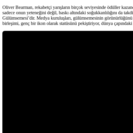
Oliver Bearman, rekabetçi yarışların birçok seviyesinde ödüller kazan
sadece onun yeteneğini değil, baskı altındaki soğukkanlılığını da tak
Gülümsemesi’dir. Medya kuruluşları, gülümsemesinin görünürlüğünü artırd
birleşimi, genç bir ikon olarak statüsünü pekiştiriyor, dünya çapındaki