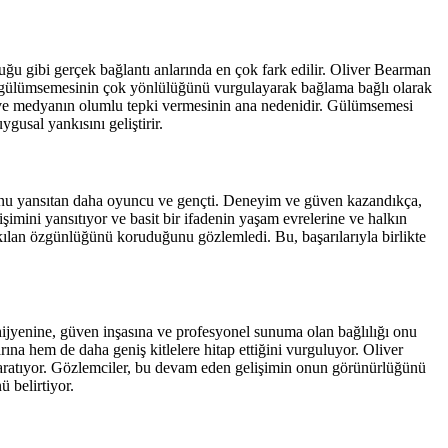
ğu gibi gerçek bağlantı anlarında en çok fark edilir. Oliver Bearman
r, gülümsemesinin çok yönlülüğünü vurgulayarak bağlama bağlı olarak
ın ve medyanın olumlu tepki vermesinin ana nedenidir. Gülümsemesi
gusal yankısını geliştirir.
kusunu yansıtan daha oyuncu ve gençti. Deneyim ve güven kazandıkça,
şimini yansıtıyor ve basit bir ifadenin yaşam evrelerine ve halkın
kılan özgünlüğünü koruduğunu gözlemledi. Bu, başarılarıyla birlikte
jyenine, güven inşasına ve profesyonel sunuma olan bağlılığı onu
ına hem de daha geniş kitlelere hitap ettiğini vurguluyor. Oliver
aratıyor. Gözlemciler, bu devam eden gelişimin onun görünürlüğünü
 belirtiyor.