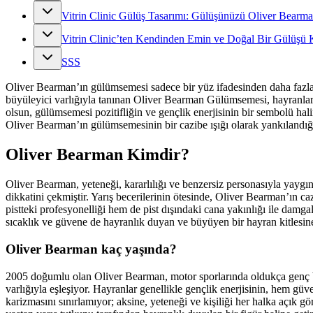
Vitrin Clinic Gülüş Tasarımı: Gülüşünüzü Oliver Bearm
Vitrin Clinic’ten Kendinden Emin ve Doğal Bir Gülüşü 
SSS
Oliver Bearman’ın gülümsemesi sadece bir yüz ifadesinden daha fazlası
büyüleyici varlığıyla tanınan Oliver Bearman Gülümsemesi, hayranların
olsun, gülümsemesi pozitifliğin ve gençlik enerjisinin bir sembolü hali
Oliver Bearman’ın gülümsemesinin bir cazibe ışığı olarak yankılandığ
Oliver Bearman Kimdir?
Oliver Bearman, yeteneği, kararlılığı ve benzersiz personasıyla yaygın o
dikkatini çekmiştir. Yarış becerilerinin ötesinde, Oliver Bearman’ın c
pistteki profesyonelliği hem de pist dışındaki cana yakınlığı ile damg
sıcaklık ve güvene de hayranlık duyan ve büyüyen bir hayran kitlesin
Oliver Bearman kaç yaşında?
2005 doğumlu olan Oliver Bearman, motor sporlarında oldukça genç bir
varlığıyla eşleşiyor. Hayranlar genellikle gençlik enerjisinin, hem g
karizmasını sınırlamıyor; aksine, yeteneği ve kişiliği her halka açık 