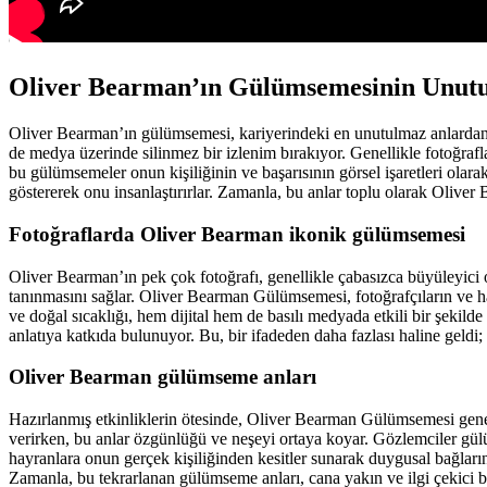
Oliver Bearman’ın Gülümsemesinin Unutu
Oliver Bearman’ın gülümsemesi, kariyerindeki en unutulmaz anlarda
de medya üzerinde silinmez bir izlenim bırakıyor. Genellikle fotoğraflard
bu gülümsemeler onun kişiliğinin ve başarısının görsel işaretleri ola
göstererek onu insanlaştırırlar. Zamanla, bu anlar toplu olarak Oliver 
Fotoğraflarda Oliver Bearman ikonik gülümsemesi
Oliver Bearman’ın pek çok fotoğrafı, genellikle çabasızca büyüleyici
tanınmasını sağlar. Oliver Bearman Gülümsemesi, fotoğrafçıların ve hayr
ve doğal sıcaklığı, hem dijital hem de basılı medyada etkili bir şekil
anlatıya katkıda bulunuyor. Bu, bir ifadeden daha fazlası haline geldi;
Oliver Bearman gülümseme anları
Hazırlanmış etkinliklerin ötesinde, Oliver Bearman Gülümsemesi genell
verirken, bu anlar özgünlüğü ve neşeyi ortaya koyar. Gözlemciler gü
hayranlara onun gerçek kişiliğinden kesitler sunarak duygusal bağlar
Zamanla, bu tekrarlanan gülümseme anları, cana yakın ve ilgi çekici bi