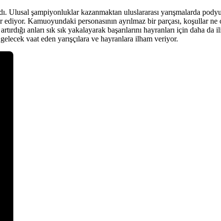
dı. Ulusal şampiyonluklar kazanmaktan uluslararası yarışmalarda podyum d
dir ediyor. Kamuoyundaki personasının ayrılmaz bir parçası, koşullar ne 
ığı anları sık sık yakalayarak başarılarını hayranları için daha da ilişk
 gelecek vaat eden yarışçılara ve hayranlara ilham veriyor.