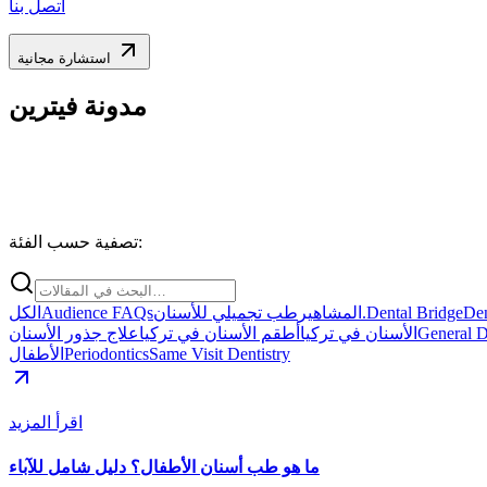
اتصل بنا
استشارة مجانية
مدونة فيترين
تصفية حسب الفئة:
Den
Dental Bridge
طب تجميلي للأسنان.
المشاهير
Audience FAQs
الكل
General D
الأسنان في تركيا
أطقم الأسنان في تركيا
علاج جذور الأسنان
Same Visit Dentistry
Periodontics
الأطفال
اقرأ المزيد
ما هو طب أسنان الأطفال؟ دليل شامل للآباء