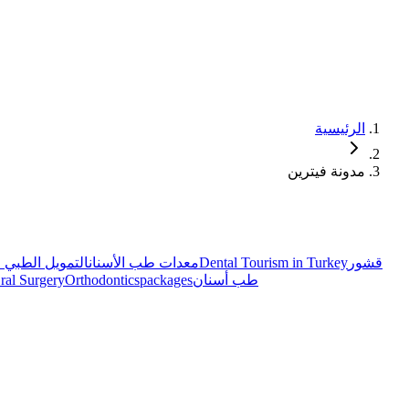
الرئيسية
مدونة فيترين
قشور
Dental Tourism in Turkey
معدات طب الأسنان
التمويل الطبي ل
طب أسنان
packages
Orthodontics
ral Surgery