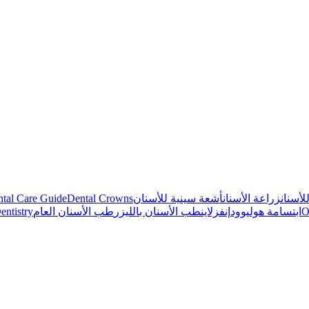
لأسنان
زراعة الأسنان
أشعة سينية للأسنان
Dental Crowns
tal Care Guide
O
ابتسامة هوليوود
إنفزلاين
طب الأسنان بالليزر
طب الأسنان العام
entistry