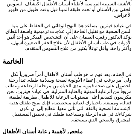
بالأشعة السينية المناسبة لأطباء أسنان الأطفال اكتشاف التسوس
الخفي بين الأسنان أو تحت طبقة المينا قبل وقت طويل من ظهور
الأعراض.
في عيادة فيترين، يساعد هذا النهج الوقائي في الحفاظ على بنية
السن الصحية مع تقليل الحاجة إلى علاجات ترميمية واسعة النطاق.
يؤكد الدكتور رفعت الصمان على أن التشخيص المبكر هو أحد أثمن
الأدوات في طب أسنان الأطفال لأن علاج الحفر الصغيرة أسهل،
وأكثر راحة، وأقل توغلاً بكثير من علاج التسوس المتقدم.
الخاتمة
في الختام، يعد فهم ما هو طب أسنان الأطفال أمراً ضرورياً لكل
ولي أمر يرغب في إعطاء الأولوية لصحة وسلامة طفله. تبدأ رحلة
الحصول على صحة فموية مدى الحياة من مرحلة الرضاعة وتتطلب
مزيجاً من الرعاية المهنية والعناية المنزلية. في عيادة فيترين، نحن
مكرسون لتقديم أعلى مستويات الرعاية للأطفال بطريقة لطيفة،
فعالة، وممتعة. باختيارك لعيادة متخصصة، فإنك تمنح طفلك هدية
الابتسامة الصحية والثقة التي تأتي معها. نتطلع إلى أن نكون
شركاءك في هذه الرحلة ومساعدة طفلك في تحقيق المستقبل
المشرق والصحي الذي يستحقه.
ملخص لأهمية رعاية أسنان الأطفال