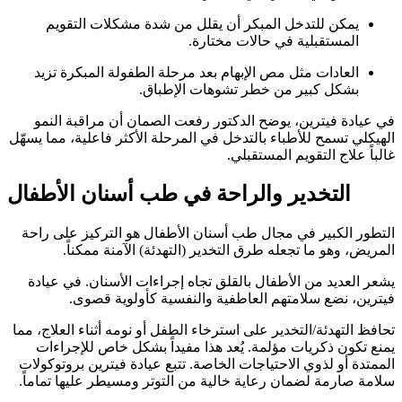
يمكن للتدخل المبكر أن يقلل من شدة مشكلات التقويم
المستقبلية في حالات مختارة.
العادات مثل مص الإبهام بعد مرحلة الطفولة المبكرة تزيد
بشكل كبير من خطر تشوهات الإطباق.
في عيادة فيترين، يوضح الدكتور رفعت الصمان أن مراقبة النمو
الهيكلي تسمح للأطباء بالتدخل في المرحلة الأكثر فاعلية، مما يسهّل
غالباً علاج التقويم المستقبلي.
التخدير والراحة في طب أسنان الأطفال
التطور الكبير في مجال طب أسنان الأطفال هو التركيز على راحة
المريض، وهو ما تجعله طرق التخدير (التهدئة) الآمنة ممكناً.
يشعر العديد من الأطفال بالقلق تجاه إجراءات الأسنان. في عيادة
فيترين، نضع سلامتهم العاطفية والنفسية كأولوية قصوى.
تحافظ التهدئة/التخدير على استرخاء الطفل أو نومه أثناء العلاج، مما
يمنع تكون ذكريات مؤلمة. يُعد هذا مفيداً بشكل خاص للإجراءات
الممتدة أو لذوي الاحتياجات الخاصة. تتبع عيادة فيترين بروتوكولات
سلامة صارمة لضمان رعاية خالية من التوتر ومسيطر عليها تماماً.