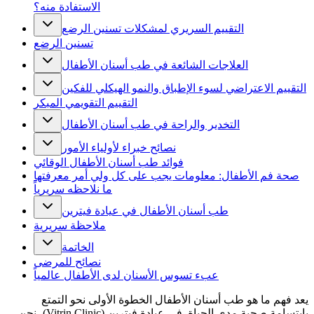
الاستفادة منه؟
التقييم السريري لمشكلات تسنين الرضع
تسنين الرضع
العلاجات الشائعة في طب أسنان الأطفال
التقييم الاعتراضي لسوء الإطباق والنمو الهيكلي للفكين
التقييم التقويمي المبكر
التخدير والراحة في طب أسنان الأطفال
نصائح خبراء لأولياء الأمور
فوائد طب أسنان الأطفال الوقائي
صحة فم الأطفال: معلومات يجب على كل ولي أمر معرفتها
ما نلاحظه سريرياً
طب أسنان الأطفال في عيادة فيترين
ملاحظة سريرية
الخاتمة
نصائح للمرضى
عبء تسوس الأسنان لدى الأطفال عالمياً
يعد فهم ما هو طب أسنان الأطفال الخطوة الأولى نحو التمتع
بابتسامة صحية مدى الحياة. في عيادة فيترين (Vitrin Clinic)، نحن