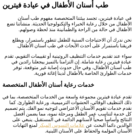
طب أسنان الأطفال في عيادة فيترين
في عيادة فيترين، تجسد بيئتنا المتخصصة مفهوم طب أسنان
الأطفال من خلال رعاية الخبراء والتكنولوجيا الحديثة. منشأتنا تضع
الأطفال في حالة من الراحة والطمأنينة منذ لحظة وصولهم.
نحن ندرك أن الاحتياجات السنية للطفل تتطور باستمرار، ويطلع
فريقنا باستمرار على أحدث الأبحاث في طب أسنان الأطفال.
سواء عند تقديم خدمات التنظيف الروتينية أو تقييمات التقويم، تقدم
عيادة فيترين رعاية شاملة. إن التزامنا بالتميز ييجعلنا رائدين في
طب أسنان الأطفال، وفي حال حدوث إصابة غير متوقعة، توفر
خدمات الطوارئ الخاصة بالأطفال لدينا إغاثة فورية.
خدمات رعاية أسنان الأطفال المتخصصة
تقدم عيادة فيترين مجموعة واسعة من الخدمات المتخصصة، بما في
ذلك التنظيف الوقائي، الحشوات الترميمية، ورعاية الطوارئ. كما
نقدم خدمات تقويم الأسنان الاعتراضي لتوجيه نمو الفك. يتم تصميم
كل خدمة لتناسب عمر الطفل ومرحلة نموه، مما يضمن أفضل
النتائج وأساساً صحياً لأسنانهم الدائمة في المستقبل. ينبغي على
الوالدين دائماً البحث عن
علامات التسوس المبكر
لمنع التهابات
الأسنان المؤلمة والحفاظ على الأسنان اللبنية.