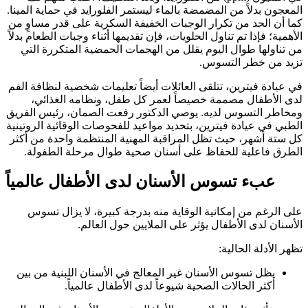
المعجون بدلاً من المضمضة بالماء ليستمر الفلورايد في حماية المينا.
كما أن الحد من تكرار الوجبات الخفيفة السكرية على قدر مساوٍ من
الأهمية؛ فإذا تم تناول الحلويات، فإن تقديمها أثناء وجبات الطعام بدلاً
من تناولها طوال اليوم يقلل من الهجمات الحمضية المتكررة التي
تزيد من خطر التسوس.
في عيادة فيترين، تتلقى العائلات أيضاً تعليمات شخصية لنظافة الفم
لدى الأطفال مصممة خصيصاً لعمر كل طفل، ونظامه الغذائي،
ومخاطر التسوس لديه. يوصي الدكتور رفعت الصمان، رئيس الفريق
الطبي في عيادة فيترين، بتحديد مواعيد للفحوصات الوقائية الروتينية
كل ستة أشهر، حيث تظل المراقبة المهنية المنتظمة واحدة من أكثر
الطرق فاعلية للحفاظ على أسنان صحية طوال مرحلة الطفولة.
عبء تسوس الأسنان لدى الأطفال عالمياً
على الرغم من إمكانية الوقاية منه بدرجة كبيرة، لا يزال تسوس
الأسنان لدى الأطفال يؤثر على الملايين حول العالم.
تظهر الأدلة الحالية:
يظل تسوس الأسنان غير المعالج في الأسنان اللبنية من بين
أكثر الحالات الصحية شيوعاً لدى الأطفال عالمياً.