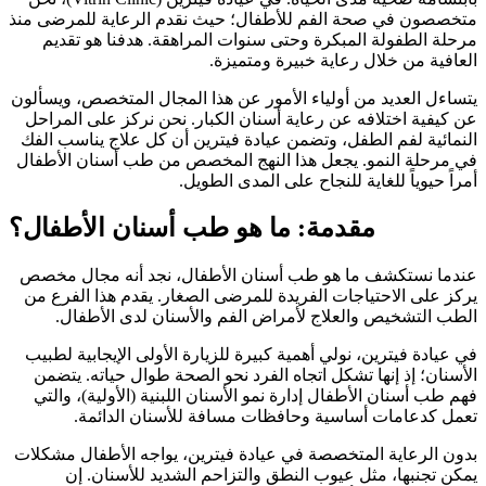
متخصصون في صحة الفم للأطفال؛ حيث نقدم الرعاية للمرضى منذ
مرحلة الطفولة المبكرة وحتى سنوات المراهقة. هدفنا هو تقديم
العافية من خلال رعاية خبيرة ومتميزة.
يتساءل العديد من أولياء الأمور عن هذا المجال المتخصص، ويسألون
عن كيفية اختلافه عن رعاية أسنان الكبار. نحن نركز على المراحل
النمائية لفم الطفل، وتضمن عيادة فيترين أن كل علاج يناسب الفك
في مرحلة النمو. يجعل هذا النهج المخصص من طب أسنان الأطفال
أمراً حيوياً للغاية للنجاح على المدى الطويل.
مقدمة: ما هو طب أسنان الأطفال؟
عندما نستكشف ما هو طب أسنان الأطفال، نجد أنه مجال مخصص
يركز على الاحتياجات الفريدة للمرضى الصغار. يقدم هذا الفرع من
الطب التشخيص والعلاج لأمراض الفم والأسنان لدى الأطفال.
في عيادة فيترين، نولي أهمية كبيرة للزيارة الأولى الإيجابية لطبيب
الأسنان؛ إذ إنها تشكل اتجاه الفرد نحو الصحة طوال حياته. يتضمن
فهم طب أسنان الأطفال إدارة نمو الأسنان اللبنية (الأولية)، والتي
تعمل كدعامات أساسية وحافظات مسافة للأسنان الدائمة.
بدون الرعاية المتخصصة في عيادة فيترين، يواجه الأطفال مشكلات
يمكن تجنبها، مثل عيوب النطق والتزاحم الشديد للأسنان. إن