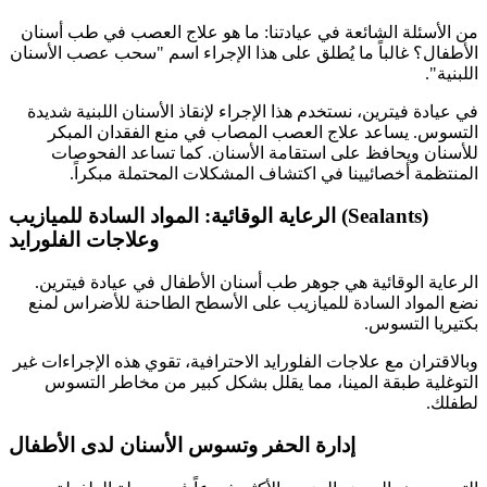
من الأسئلة الشائعة في عيادتنا: ما هو علاج العصب في طب أسنان
الأطفال؟ غالباً ما يُطلق على هذا الإجراء اسم "سحب عصب الأسنان
اللبنية".
في عيادة فيترين، نستخدم هذا الإجراء لإنقاذ الأسنان اللبنية شديدة
التسوس. يساعد علاج العصب المصاب في منع الفقدان المبكر
للأسنان ويحافظ على استقامة الأسنان. كما تساعد الفحوصات
المنتظمة أخصائيينا في اكتشاف المشكلات المحتملة مبكراً.
الرعاية الوقائية: المواد السادة للميازيب (Sealants)
وعلاجات الفلورايد
الرعاية الوقائية هي جوهر طب أسنان الأطفال في عيادة فيترين.
نضع المواد السادة للميازيب على الأسطح الطاحنة للأضراس لمنع
بكتيريا التسوس.
وبالاقتران مع علاجات الفلورايد الاحترافية، تقوي هذه الإجراءات غير
التوغلية طبقة المينا، مما يقلل بشكل كبير من مخاطر التسوس
لطفلك.
إدارة الحفر وتسوس الأسنان لدى الأطفال