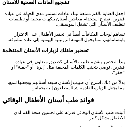
تشجيع العادات الصحية للأسنان
اجعل العناية بالفم ممتعة لبناء عادات تستمر مدى الحياة. في عيادة
فيترين، نقترح استخدام معاجين أسنان بنكهات محببة أو تطبيقات
تنظيف الأسنان التي تشغل الموسيقى.
تساهم لوحات المكافآت أيضاً في تحفيز الأطفال على الاعتزاز
بابتساماتهم، مما يحول المهمة الروتينية اليومية إلى عادة مشوقة.
تحضير طفلك لزيارات الأسنان المنتظمة
يبدأ التحضير بتقديم طبيب الأسنان كصديق متعاون. في عيادة
فيترين، نوصي بتجنب الكلمات المخيفة مثل "إبرة" أو "حقنة" أو
"حفر".
بدلاً من ذلك، اشرح أن طبيب الأسنان سيعد أسنانهم ويجعلها تلمع،
مما يجعل الزيارة القادمة شيئاً يتطلعون إليه بحماس.
فوائد طب أسنان الأطفال الوقائي
أثبتت طب الأسنان الوقائي قدرته على تحسين صحة الفم لدى
الأطفال بشكل كبير.