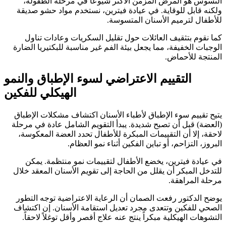
التسوس هو المرض المزمن الأكثر شيوعاً في مرحلة الطفولة،
ولكنه قابل للوقاية. في عيادة فيترين، نستخدم مواد حشو صديقة
للأطفال لترميم الأسنان المتسوسة.
كما نقوم بتثقيف العائلات حول تقليل السكريات وعادات تناول
الوجبات الخفيفة، مما يجعل بيئة الفم غير مناسبة للبكتيريا الضارة
المنتجة للأحماض.
التقييم الاعتراضي لسوء الإطباق والنمو
الهيكلي للفكين
يتيح تقييم سوء الإطباق لأطباء الأسنان اكتشاف مشكلات الإطباق
(العضة) قبل أن تصبح شديدة. يبدأ التقويم الشامل عادة في مرحلة
لاحقة، إلا أن التقييمات المبكرة للأطفال تحدد العضة المعكوسة،
البروز، التزاحم، أو تباين الفكين أثناء نمو العظام.
في عيادة فيترين، يخضع الأطفال لتقييمات نمو منتظمة. يمكن
للتدخل المبكر أن يقلل من الحاجة إلى تقويم الأسنان المعقد خلال
مرحلة المراهقة.
يوضح الدكتور رفعت الصمان أن الرعاية الاعتراضية توجه التطور
الصحي للفكين وتتعدى مجرد تعديل استقامة الأسنان. إن اكتشاف
التشوهات الهيكلية مبكراً ينتج عنه علاج أقصر وأقل توغلاً لاحقاً.