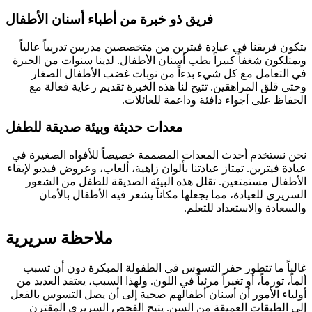
فريق ذو خبرة من أطباء أسنان الأطفال
يتكون فريقنا في عيادة فيترين من متخصصين مدربين تدريباً عالياً
ويمتلكون شغفاً كبيراً بطب أسنان الأطفال. لدينا سنوات من الخبرة
في التعامل مع كل شيء بدءاً من نوبات غضب الأطفال الصغار
وحتى قلق المراهقين. تتيح لنا هذه الخبرة تقديم رعاية فعالة مع
الحفاظ على أجواء دافئة وداعمة للعائلات.
معدات حديثة وبيئة صديقة للطفل
نحن نستخدم أحدث المعدات المصممة خصيصاً للأفواه الصغيرة في
عيادة فيترين. تمتاز عيادتنا بألوان زاهية، ألعاب، وعروض فيديو لإبقاء
الأطفال مستمتعين. تقلل هذه البيئة الصديقة للطفل من الشعور
السريري للعيادة، مما يجعلها مكاناً يشعر فيه الأطفال بالأمان
والسعادة والاستعداد للتعلم.
ملاحظة سريرية
غالباً ما تتطور حفر التسوس في الطفولة المبكرة دون أن تسبب
ألماً، تورماً، أو تغيراً مرئياً في اللون. ولهذا السبب، يعتقد العديد من
أولياء الأمور أن أسنان أطفالهم صحية إلى أن يصل التسوس بالفعل
إلى الطبقات العميقة من السن. يتيح الفحص السريري المقترن