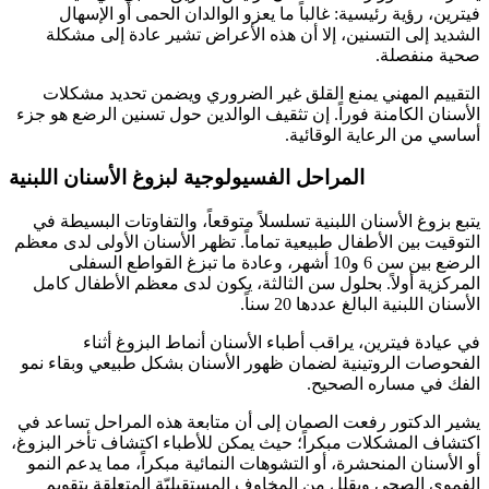
فيترين، رؤية رئيسية: غالباً ما يعزو الوالدان الحمى أو الإسهال
الشديد إلى التسنين، إلا أن هذه الأعراض تشير عادة إلى مشكلة
صحية منفصلة.
التقييم المهني يمنع القلق غير الضروري ويضمن تحديد مشكلات
الأسنان الكامنة فوراً. إن تثقيف الوالدين حول تسنين الرضع هو جزء
أساسي من الرعاية الوقائية.
المراحل الفسيولوجية لبزوغ الأسنان اللبنية
يتبع بزوغ الأسنان اللبنية تسلسلاً متوقعاً، والتفاوتات البسيطة في
التوقيت بين الأطفال طبيعية تماماً. تظهر الأسنان الأولى لدى معظم
الرضع بين سن 6 و10 أشهر، وعادة ما تبزغ القواطع السفلى
المركزية أولاً. بحلول سن الثالثة، يكون لدى معظم الأطفال كامل
الأسنان اللبنية البالغ عددها 20 سناً.
في عيادة فيترين، يراقب أطباء الأسنان أنماط البزوغ أثناء
الفحوصات الروتينية لضمان ظهور الأسنان بشكل طبيعي وبقاء نمو
الفك في مساره الصحيح.
يشير الدكتور رفعت الصمان إلى أن متابعة هذه المراحل تساعد في
اكتشاف المشكلات مبكراً؛ حيث يمكن للأطباء اكتشاف تأخر البزوغ،
أو الأسنان المنحشرة، أو التشوهات النمائية مبكراً، مما يدعم النمو
الفموي الصحي ويقلل من المخاوف المستقبليّة المتعلقة بتقويم