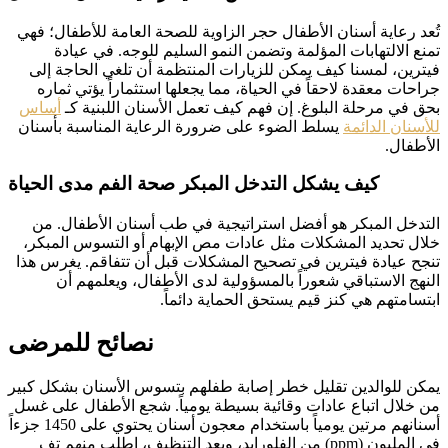
تُعد رعاية أسنان الأطفال حجر الزاوية للصحة العامة للأطفال؛ فهي
تمنع الالتهابات المؤلمة وتضمن النمو السليم للوجه. في عيادة
فيترين، لمسنا كيف يمكن للزيارات المنتظمة أن تلغي الحاجة إلى
جراحات معقدة لاحقاً في الحياة، مما يجعلها استثماراً يؤتي ثماره
بحق في مرحلة البلوغ. إن فهم كيف تعمل الأسنان اللبنية كـ
أساس
للأسنان الدائمة
يسلط الضوء على ضرورة الرعاية المناسبة بأسنان
الأطفال.
كيف يشكل التدخل المبكر صحة الفم مدى الحياة
التدخل المبكر هو أفضل استراتيجية في طب أسنان الأطفال. من
خلال تحديد المشكلات مثل عادات مص الإبهام أو التسوس المبكر،
تنجح عيادة فيترين في تصحيح المشكلات قبل أن تتفاقم. يغرس هذا
النهج الاستباقي شعوراً بالمسؤولية لدى الأطفال، ويعلمهم أن
ابتسامتهم هي كنز قيم يستحق الحماية دائماً.
نصائح للمرضى
يمكن للوالدين تقليل خطر إصابة طفلهم بتسوس الأسنان بشكل كبير
من خلال اتباع عادات وقائية بسيطة يومياً. شجع الأطفال على غسل
أسنانهم مرتين يومياً باستخدام معجون أسنان يحتوي على 1450 جزءاً
في المليون (ppm) من الفلورايد، وبعد التنظيف، اطلب منهم تف