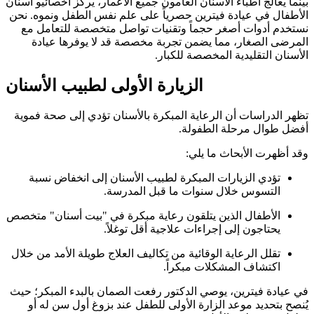
بينما يعالج أطباء الأسنان العامون جميع الأعمار، يركز أخصائيو أسنان
الأطفال في عيادة فيترين حصرياً على علم نفس الطفل ونموه. نحن
نستخدم أدوات أصغر حجماً وتقنيات تواصل متخصصة للتعامل مع
المرضى الصغار، مما يضمن تجربة مخصصة قد لا يوفرها عيادة
الأسنان التقليدية المخصصة للكبار.
الزيارة الأولى لطبيب الأسنان
تظهر الدراسات أن الرعاية المبكرة بالأسنان تؤدي إلى صحة فموية
أفضل طوال مرحلة الطفولة.
وقد أظهرت الأبحاث ما يلي:
تؤدي الزيارات المبكرة لطبيب الأسنان إلى انخفاض نسبة
التسوس خلال سنوات ما قبل المدرسة.
الأطفال الذين يتلقون رعاية مبكرة في "بيت أسنان" متخصص
يحتاجون إلى إجراءات علاجية أقل توغلاً.
تقلل الرعاية الوقائية من تكاليف العلاج طويلة الأمد من خلال
اكتشاف المشكلات مبكراً.
في عيادة فيترين، يوصي الدكتور رفعت الصمان بالبدء المبكر؛ حيث
يُنصح بتحديد موعد الزارة الأولى للطفل عند بزوغ أول سن له أو