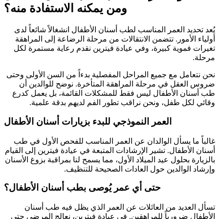
ومن يمكنه الاستفادة منه؟
يُعد تحديد العمر المناسب لطب أسنان الأطفال انشغالاً شائعاً لدى
أولياء الأمور. تتضمن الانتقالات من مرحلة الرضاعة إلى المراهقة
تغيرات فموية كبيرة، وفي عيادة فيترين نقدم رعاية مستمرة لكل
مرحلة.
نحن نتعامل مع جميع المراحل المفصلية بدءاً من السن الأولى وحتى
ضروس العقل في مرحلة المراهقة المتأخرة. نوضح للوالدين أن
طب أسنان الأطفال ليس فقط للمشكلات القائمة، بل يعمل كدرع
وقائي لكل طفل، ونحن نراقب تطور الفم لديهم بدقة علمية.
العمر النموذجي للبدء بزيارات أسنان الأطفال
غالباً ما يسأل الوالدان عن العمر المناسب للفحص الأول في طب
أسنان الأطفال. تشير الإرشادات المتبعة في عيادة فيترين إلى القيام
بالزيارة بحلول عيد الميلاد الأول، مما يسمح لنا بمراقبة بزوغ الأسنان
وإرشاد الوالدين حول العادات الصحيحة للتنظيف.
حتى أي عمر يُوصى بطب أسنان الأطفال؟
تسأل العديد من العائلات عن العمر الذي يظل فيه طب أسنان
الأطفال ضرورياً للمراهقين. في عيادة فيترين، نعالج المرضى حتى