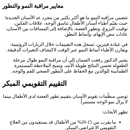
معايير مراقبة النمو والتطور
تتضمن مراقبة النمو ما هو أكثر بكثير من مجرد عد الأسنان الجديدة؛
حيث يقيّم أطباء أسنان الأطفال تناسق الوجه، علاقات الفكين،
توقيت البزوغ، وتطور العضة، بالإضافة إلى المسافات بين الأسنان،
عادات مص الإبهام، وأنماط النطق.
في عيادة فيترين، تسجل هذه التقييمات خلال الزيارات الروتينية،
ويقارن الأطباء أنماط النمو عبر الوقت لاكتشاف التغيرات الدقيقة.
يشير الدكتور رفعت الصمان إلى أن مراقبة النمو طوال مرحلة
الطفولة تحسن النتائج طويلة الأمد، وتمنح الملاحظة المستمرة
الطمأنينة للوالدين مع الحفاظ على التطور الصحي للفم والوجه.
التقييم التقويمي المبكر
توصي منظّمات تقويم الأسنان بتقييم تطور العضة لدى الأطفال بينما
لا يزال نمو الوجه مستمراً.
تظهر الأبحاث:
ما يقرب من 15-20% من الأطفال قد يستفيدون من العلاج
التقويمي الاعتراضي المبكر.