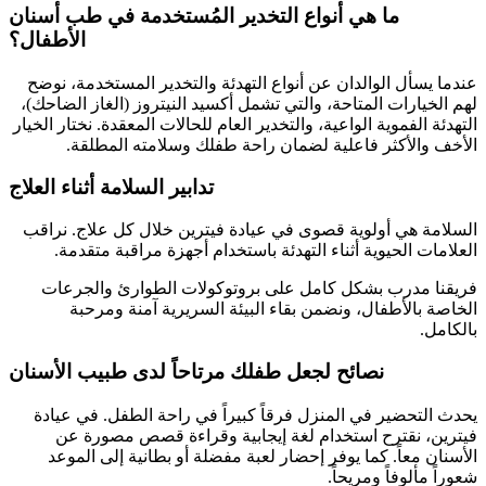
ما هي أنواع التخدير المُستخدمة في طب أسنان
الأطفال؟
عندما يسأل الوالدان عن أنواع التهدئة والتخدير المستخدمة، نوضح
لهم الخيارات المتاحة، والتي تشمل أكسيد النيتروز (الغاز الضاحك)،
التهدئة الفموية الواعية، والتخدير العام للحالات المعقدة. نختار الخيار
الأخف والأكثر فاعلية لضمان راحة طفلك وسلامته المطلقة.
تدابير السلامة أثناء العلاج
السلامة هي أولوية قصوى في عيادة فيترين خلال كل علاج. نراقب
العلامات الحيوية أثناء التهدئة باستخدام أجهزة مراقبة متقدمة.
فريقنا مدرب بشكل كامل على بروتوكولات الطوارئ والجرعات
الخاصة بالأطفال، ونضمن بقاء البيئة السريرية آمنة ومرحبة
بالكامل.
نصائح لجعل طفلك مرتاحاً لدى طبيب الأسنان
يحدث التحضير في المنزل فرقاً كبيراً في راحة الطفل. في عيادة
فيترين، نقترح استخدام لغة إيجابية وقراءة قصص مصورة عن
الأسنان معاً. كما يوفر إحضار لعبة مفضلة أو بطانية إلى الموعد
شعوراً مألوفاً ومريحاً.