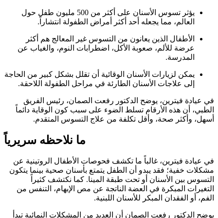
يؤثر تسوس الأسنان على أكثر من 500 مليون طفل حول
العالم، مما يجعله أحد أكثر أمراض الطفولة انتشاراً.
الأطفال الذين يعانون من التسوس غير المعالج هم أكثر
عرضة للألم، صعوبة الأكل، اضطرابات النوم، والغياب عن
المدرسة.
يمكن لزيارات الأسنان الوقائية أن تقلل بشكل كبير من الحاجة
إلى علاجات الأسنان الطارئة في مراحل الطفولة اللاحقة.
في عيادة فيترين، يوضح الدكتور رفعت الصمان، رئيس الفريق
الطبي، أن هذه الأرقام تسلط الضوء على سبب كون الوقاية دائماً
أسهل، وأكثر صحة، وأقل تكلفة من علاج التسوس المتقدم.
ما نلاحظه سريرياً
في عيادة فيترين، غالباً ما تكشف فحوصات الأطفال الروتينية عن
مشكلات خفية؛ فقد يبدو أن الطفل يتمتع بأسنان صحية بينما يتكون
التسوس بين الأسنان أو تحت طبقة المينا. كما نكتشف كثيراً
التغيرات المبكرة في العضة الناتجة عن مص الإبهام، التنفس من
الفم، أو الفقدان المبكر للأسنان اللبنية.
يوضح الدكتور رفعت الصمان أن العديد من المشكلات النمائية تبدأ