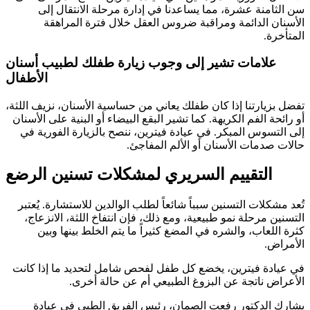
سن الثامنة عشرة، مما يساعدنا في إدارة مرحلة الانتقال إلى
الأسنان الدائمة ومراقبة ضروس العقل خلال فترة المراهقة
المتأخرة.
علامات تشير إلى وجوب زيارة طفلك لطبيب أسنان
الأطفال
تفضل بزيارتنا إذا كان طفلك يعاني من حساسية الأسنان، نزيف اللثة،
أو رائحة الفم الكريهة. كما تشير البقع البيضاء أو البنية على الأسنان
إلى التسوس المبكر. في عيادة فيترين، ننصح بالزيارة الفورية في
حالات صدمات الأسنان أو الألم المفاجئ.
التقييم السريري لمشكلات تسنين الرضع
تُعد مشكلات التسنين سبباً شائعاً لطلب الوالدين للاستشارة. يُعتبر
التسنين مرحلة نمو طبيعية، ومع ذلك، فإن انتفاخ اللثة، الانزعاج،
كثرة اللعاب، والشره في المضغ كثيراً ما يتم الخلط بينها وبين
الأمراض.
في عيادة فيترين، يخضع كل طفل لفحص شامل لتحديد ما إذا كانت
الأعراض ناتجة عن البزوغ الطبيعي أم عن حالة أخرى.
يشارك الدكتور رفعت الصمان، رئيس الفريق الطبي في عيادة