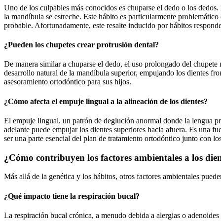
Uno de los culpables más conocidos es chuparse el dedo o los dedos. La
la mandíbula se estreche. Este hábito es particularmente problemátic
probable. Afortunadamente, este resalte inducido por hábitos respond
¿Pueden los chupetes crear protrusión dental?
De manera similar a chuparse el dedo, el uso prolongado del chupete má
desarrollo natural de la mandíbula superior, empujando los dientes fr
asesoramiento ortodóntico para sus hijos.
¿Cómo afecta el empuje lingual a la alineación de los dientes?
El empuje lingual, un patrón de deglución anormal donde la lengua presi
adelante puede empujar los dientes superiores hacia afuera. Es una fue
ser una parte esencial del plan de tratamiento ortodóntico junto con 
¿Cómo contribuyen los factores ambientales a los dien
Más allá de la genética y los hábitos, otros factores ambientales pued
¿Qué impacto tiene la respiración bucal?
La respiración bucal crónica, a menudo debida a alergias o adenoides h