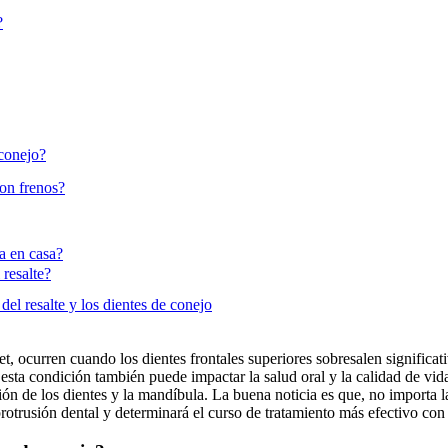
?
 conejo?
on frenos?
a en casa?
resalte?
del resalte y los dientes de conejo
t, ocurren cuando los dientes frontales superiores sobresalen significa
ta condición también puede impactar la salud oral y la calidad de vid
ción de los dientes y la mandíbula. La buena noticia es que, no importa l
rotrusión dental y determinará el curso de tratamiento más efectivo con f