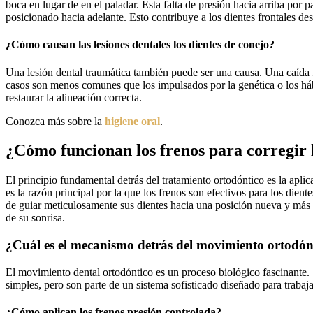
boca en lugar de en el paladar. Esta falta de presión hacia arriba por 
posicionado hacia adelante. Esto contribuye a los dientes frontales de
¿Cómo causan las lesiones dentales los dientes de conejo?
Una lesión dental traumática también puede ser una causa. Una caída 
casos son menos comunes que los impulsados por la genética o los hábit
restaurar la alineación correcta.
Conozca más sobre la
higiene oral
.
¿Cómo funcionan los frenos para corregir l
El principio fundamental detrás del tratamiento ortodóntico es la apli
es la razón principal por la que los frenos son efectivos para los dient
de guiar meticulosamente sus dientes hacia una posición nueva y más s
de su sonrisa.
¿Cuál es el mecanismo detrás del movimiento ortodón
El movimiento dental ortodóntico es un proceso biológico fascinante.
simples, pero son parte de un sistema sofisticado diseñado para trabaj
¿Cómo aplican los frenos presión controlada?