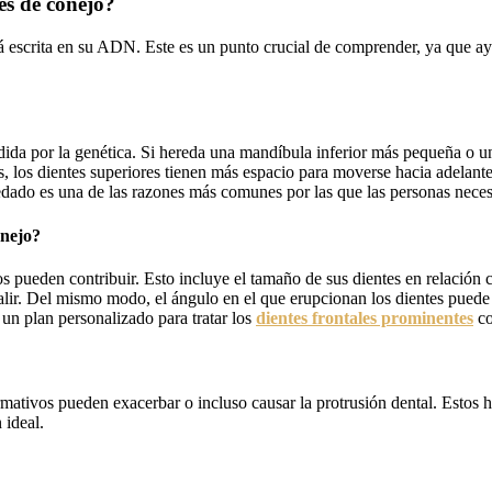
tes de conejo?
tá escrita en su ADN. Este es un punto crucial de comprender, ya que ay
ida por la genética. Si hereda una mandíbula inferior más pequeña o u
os, los dientes superiores tienen más espacio para moverse hacia adelant
dado es una de las razones más comunes por las que las personas necesi
onejo?
s pueden contribuir. Esto incluye el tamaño de sus dientes en relación
alir. Del mismo modo, el ángulo en el que erupcionan los dientes puede s
 un plan personalizado para tratar los
dientes frontales prominentes
co
ormativos pueden exacerbar o incluso causar la protrusión dental. Estos h
 ideal.