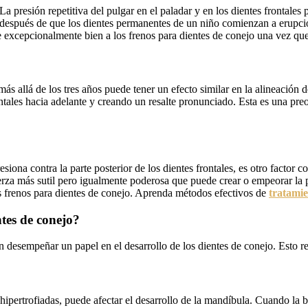
 presión repetitiva del pulgar en el paladar y en los dientes frontales
o después de que los dientes permanentes de un niño comienzan a erupci
e excepcionalmente bien a los frenos para dientes de conejo una vez qu
s allá de los tres años puede tener un efecto similar en la alineación d
ontales hacia adelante y creando un resalte pronunciado. Esta es una p
ona contra la parte posterior de los dientes frontales, es otro factor co
rza más sutil pero igualmente poderosa que puede crear o empeorar la pr
los frenos para dientes de conejo. Aprenda métodos efectivos de
tratamie
tes de conejo?
en desempeñar un papel en el desarrollo de los dientes de conejo. Esto re
ipertrofiadas, puede afectar el desarrollo de la mandíbula. Cuando la b