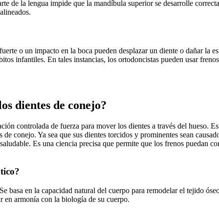
parte de la lengua impide que la mandíbula superior se desarrolle correct
salineados.
fuerte o un impacto en la boca pueden desplazar un diente o dañar la e
os infantiles. En tales instancias, los ortodoncistas pueden usar frenos
os dientes de conejo?
cación controlada de fuerza para mover los dientes a través del hueso. E
es de conejo. Ya sea que sus dientes torcidos y prominentes sean causados
aludable. Es una ciencia precisa que permite que los frenos puedan corr
tico?
 Se basa en la capacidad natural del cuerpo para remodelar el tejido ós
ar en armonía con la biología de su cuerpo.