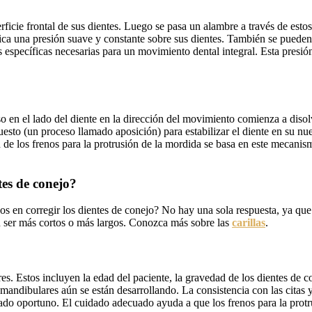
ficie frontal de sus dientes. Luego se pasa un alambre a través de estos
plica una presión suave y constante sobre sus dientes. También se puede
s específicas necesarias para un movimiento dental integral. Esta presió
o en el lado del diente en la dirección del movimiento comienza a disol
sto (un proceso llamado aposición) para estabilizar el diente en su nu
de los frenos para la protrusión de la mordida se basa en este mecanism
tes de conejo?
s en corregir los dientes de conejo? No hay una sola respuesta, ya que 
 ser más cortos o más largos. Conozca más sobre las
carillas
.
s. Estos incluyen la edad del paciente, la gravedad de los dientes de co
andibulares aún se están desarrollando. La consistencia con las citas y
ltado oportuno. El cuidado adecuado ayuda a que los frenos para la protr