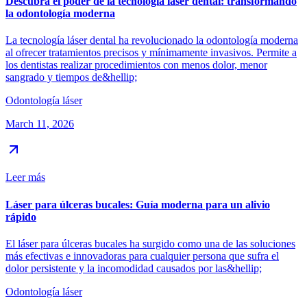
Descubra el poder de la tecnología láser dental: transformando
la odontología moderna
La tecnología láser dental ha revolucionado la odontología moderna
al ofrecer tratamientos precisos y mínimamente invasivos. Permite a
los dentistas realizar procedimientos con menos dolor, menor
sangrado y tiempos de&hellip;
Odontología láser
March 11, 2026
Leer más
Láser para úlceras bucales: Guía moderna para un alivio
rápido
El láser para úlceras bucales ha surgido como una de las soluciones
más efectivas e innovadoras para cualquier persona que sufra el
dolor persistente y la incomodidad causados por las&hellip;
Odontología láser