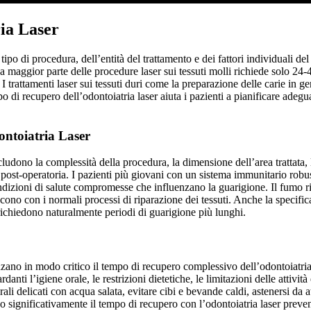
ia Laser
 tipo di procedura, dell’entità del trattamento e dei fattori individuali
La maggior parte delle procedure laser sui tessuti molli richiede solo 24
I trattamenti laser sui tessuti duri come la preparazione delle carie in 
 di recupero dell’odontoiatria laser aiuta i pazienti a pianificare adegu
ontoiatria Laser
cludono la complessità della procedura, la dimensione dell’area trattata, l
ra post-operatoria. I pazienti più giovani con un sistema immunitario rob
 condizioni di salute compromesse che influenzano la guarigione. Il fumo r
scono con i normali processi di riparazione dei tessuti. Anche la specifi
richiedono naturalmente periodi di guarigione più lunghi.
zano in modo critico il tempo di recupero complessivo dell’odontoiatria
danti l’igiene orale, le restrizioni dietetiche, le limitazioni delle attivit
i delicati con acqua salata, evitare cibi e bevande caldi, astenersi da a
ano significativamente il tempo di recupero con l’odontoiatria laser pre