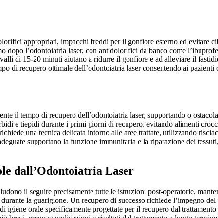
ifici appropriati, impacchi freddi per il gonfiore esterno ed evitare cibi o
o dopo l’odontoiatria laser, con antidolorifici da banco come l’ibuprofe
valli di 15-20 minuti aiutano a ridurre il gonfiore e ad alleviare il fasti
mpo di recupero ottimale dell’odontoiatria laser consentendo ai pazienti d
mente il tempo di recupero dell’odontoiatria laser, supportando o ostacola
i e tiepidi durante i primi giorni di recupero, evitando alimenti croccan
ichiede una tecnica delicata intorno alle aree trattate, utilizzando riscia
eguate supportano la funzione immunitaria e la riparazione dei tessuti,
le dall’Odontoiatria Laser
cludono il seguire precisamente tutte le istruzioni post-operatorie, mante
urante la guarigione. Un recupero di successo richiede l’impegno del pazie
ine di igiene orale specificamente progettate per il recupero dal trattamen
iù brevi, meno complicazioni e risultati del trattamento a lungo termine