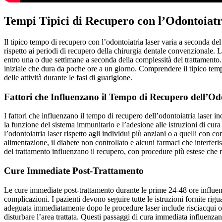
Tempi Tipici di Recupero con l’Odontoiatr
Il tipico tempo di recupero con l’odontoiatria laser varia a seconda del
rispetto ai periodi di recupero della chirurgia dentale convenzionale. 
entro una o due settimane a seconda della complessità del trattamento. 
iniziale che dura da poche ore a un giorno. Comprendere il tipico tempo
delle attività durante le fasi di guarigione.
Fattori che Influenzano il Tempo di Recupero dell’Od
I fattori che influenzano il tempo di recupero dell’odontoiatria laser in
la funzione del sistema immunitario e l’adesione alle istruzioni di cu
l’odontoiatria laser rispetto agli individui più anziani o a quelli con
alimentazione, il diabete non controllato e alcuni farmaci che interferi
del trattamento influenzano il recupero, con procedure più estese che 
Cure Immediate Post-Trattamento
Le cure immediate post-trattamento durante le prime 24-48 ore influen
complicazioni. I pazienti devono seguire tutte le istruzioni fornite riguar
adeguata immediatamente dopo le procedure laser include risciacqui oral
disturbare l’area trattata. Questi passaggi di cura immediata influenz