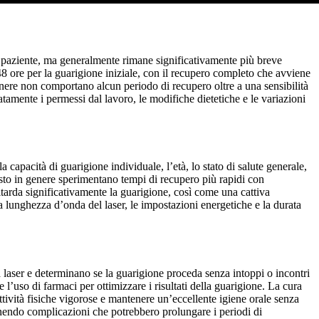
 del paziente, ma generalmente rimane significativamente più breve
-48 ore per la guarigione iniziale, con il recupero completo che avviene
genere non comportano alcun periodo di recupero oltre a una sensibilità
atamente i permessi dal lavoro, le modifiche dietetiche e le variazioni
a capacità di guarigione individuale, l’età, lo stato di salute generale,
usto in genere sperimentano tempi di recupero più rapidi con
itarda significativamente la guarigione, così come una cattiva
ca lunghezza d’onda del laser, le impostazioni energetiche e la durata
 laser e determinano se la guarigione proceda senza intoppi o incontri
à e l’uso di farmaci per ottimizzare i risultati della guarigione. La cura
ttività fisiche vigorose e mantenere un’eccellente igiene orale senza
venendo complicazioni che potrebbero prolungare i periodi di