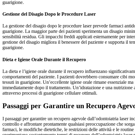
guarigione.
Gestione del Disagio Dopo le Procedure Laser
La gestione del disagio dopo le procedure laser prevede farmaci antidolor
guarigione. La maggior parte dei pazienti sperimenta un disagio minim
sensibilità residua. Gli impacchi freddi applicati esternamente per inter
gestione del disagio migliora il benessere del paziente e supporta il te
guarigione.
Dieta e Igiene Orale Durante il Recupero
La dieta e l’igiene orale durante il recupero influenzano significativa
comportamenti del paziente. I pazienti dovrebbero consumare cibi morbid
tessuti in guarigione. Un’eccellente igiene orale rimane essenziale ma r
immediatamente dopo il trattamento. Un’idratazione e una nutrizione ad
attraverso processi di guarigione cellulare ottimali.
Passaggi per Garantire un Recupero Agevo
I passaggi per garantire un recupero agevole dall’odontoiatria laser in
controllo e affrontare prontamente qualsiasi preoccupazione che sorga d
farmaci, le modifiche dietetiche, le restrizioni delle attività e le rout
sperimentano costantemente tempi di recupero dell’odontoiatria laser p