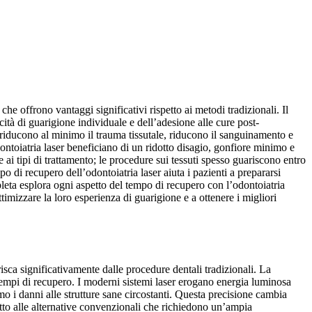
e offrono vantaggi significativi rispetto ai metodi tradizionali. Il
ità di guarigione individuale e dell’adesione alle cure post-
r riducono al minimo il trauma tissutale, riducono il sanguinamento e
ontoiatria laser beneficiano di un ridotto disagio, gonfiore minimo e
se ai tipi di trattamento; le procedure sui tessuti spesso guariscono entro
 di recupero dell’odontoiatria laser aiuta i pazienti a prepararsi
pleta esplora ogni aspetto del tempo di recupero con l’odontoiatria
timizzare la loro esperienza di guarigione e a ottenere i migliori
isca significativamente dalle procedure dentali tradizionali. La
 tempi di recupero. I moderni sistemi laser erogano energia luminosa
o i danni alle strutture sane circostanti. Questa precisione cambia
tto alle alternative convenzionali che richiedono un’ampia