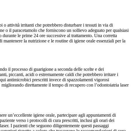
 attività irritanti che potrebbero disturbare i tessuti in via di
ne o il paracetamolo che forniscono un sollievo adeguato per qualsiasi
dio durante le prime 24 ore successive al trattamento. Una corretta
i mantenere la nutrizione e le routine di igiene orale essenziali per la
ndo il processo di guarigione a seconda delle scelte e dei
ti, piccanti, acidi o estremamente caldi che potrebbero irritare i
cqui antimicrobici prescritti invece di spazzolamenti vigorosi
 migliorando direttamente il tempo di recupero con l’odontoiatria laser
nere un’eccellente igiene orale, partecipare agli appuntamenti di
nte verso i protocolli di cura prescritti, inclusi gli orari dei
to laser. I pazienti che seguono diligentemente questi passaggi
 superiori rispetto a coloro che trascurano le raccomandazioni di cura