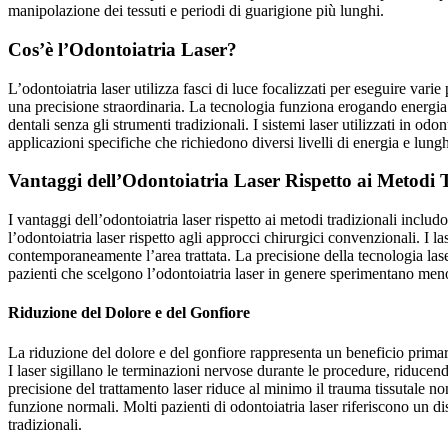
manipolazione dei tessuti e periodi di guarigione più lunghi.
Cos’è l’Odontoiatria Laser?
L’odontoiatria laser utilizza fasci di luce focalizzati per eseguire varie
una precisione straordinaria. La tecnologia funziona erogando energia i
dentali senza gli strumenti tradizionali. I sistemi laser utilizzati in od
applicazioni specifiche che richiedono diversi livelli di energia e lun
Vantaggi dell’Odontoiatria Laser Rispetto ai Metodi 
I vantaggi dell’odontoiatria laser rispetto ai metodi tradizionali incl
l’odontoiatria laser rispetto agli approcci chirurgici convenzionali. I l
contemporaneamente l’area trattata. La precisione della tecnologia las
pazienti che scelgono l’odontoiatria laser in genere sperimentano meno an
Riduzione del Dolore e del Gonfiore
La riduzione del dolore e del gonfiore rappresenta un beneficio primar
I laser sigillano le terminazioni nervose durante le procedure, riducend
precisione del trattamento laser riduce al minimo il trauma tissutale n
funzione normali. Molti pazienti di odontoiatria laser riferiscono un d
tradizionali.