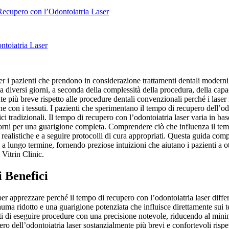
Recupero con l’Odontoiatria Laser
ntoiatria Laser
r i pazienti che prendono in considerazione trattamenti dentali moderni ch
a diversi giorni, a seconda della complessità della procedura, della capac
te più breve rispetto alle procedure dentali convenzionali perché i lase
e con i tessuti. I pazienti che sperimentano il tempo di recupero dell’od
ici tradizionali. Il tempo di recupero con l’odontoiatria laser varia in ba
iorni per una guarigione completa. Comprendere ciò che influenza il tempo
e realistiche e a seguire protocolli di cura appropriati. Questa guida com
e a lungo termine, fornendo preziose intuizioni che aiutano i pazienti a ot
 Vitrin Clinic.
 Benefici
er apprezzare perché il tempo di recupero con l’odontoiatria laser differ
rauma ridotto e una guarigione potenziata che influisce direttamente sui
sti di eseguire procedure con una precisione notevole, riducendo al minim
o dell’odontoiatria laser sostanzialmente più brevi e confortevoli rispe