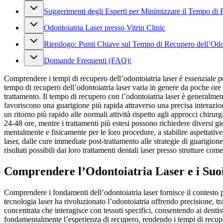
Suggerimenti degli Esperti per Minimizzare il Tempo di 
Odontoiatria Laser presso Vitrin Clinic
Riepilogo: Punti Chiave sul Tempo di Recupero dell’Odo
Domande Frequenti (FAQ):
Comprendere i tempi di recupero dell’odontoiatria laser è essenziale pe
tempo di recupero dell’odontoiatria laser varia in genere da poche ore 
trattamento. Il tempo di recupero con l’odontoiatria laser è generalmen
favoriscono una guarigione più rapida attraverso una precisa interazion
un ritorno più rapido alle normali attività rispetto agli approcci chirurg
24-48 ore, mentre i trattamenti più estesi possono richiedere diversi g
mentalmente e fisicamente per le loro procedure, a stabilire aspettativ
laser, dalle cure immediate post-trattamento alle strategie di guarigion
risultati possibili dai loro trattamenti dentali laser presso strutture come
Comprendere l’Odontoiatria Laser e i Suoi
Comprendere i fondamenti dell’odontoiatria laser fornisce il contesto p
tecnologia laser ha rivoluzionato l’odontoiatria offrendo precisione, t
concentrata che interagisce con tessuti specifici, consentendo ai denti
fondamentalmente l’esperienza di recupero, rendendo i tempi di recuper