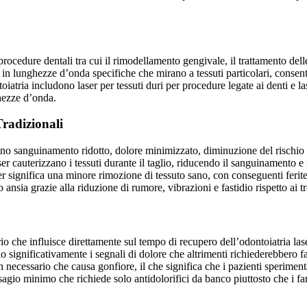
 procedure dentali tra cui il rimodellamento gengivale, il trattamento dell
n lunghezze d’onda specifiche che mirano a tessuti particolari, consenten
ontoiatria includono laser per tessuti duri per procedure legate ai denti e l
ghezze d’onda.
Tradizionali
udono sanguinamento ridotto, dolore minimizzato, diminuzione del rischio
aser cauterizzano i tessuti durante il taglio, riducendo il sanguinamento e
er significa una minore rimozione di tessuto sano, con conseguenti feri
sia grazie alla riduzione di rumore, vibrazioni e fastidio rispetto ai trap
io che influisce direttamente sul tempo di recupero dell’odontoiatria las
o significativamente i segnali di dolore che altrimenti richiederebbero fa
on necessario che causa gonfiore, il che significa che i pazienti sperime
isagio minimo che richiede solo antidolorifici da banco piuttosto che i 