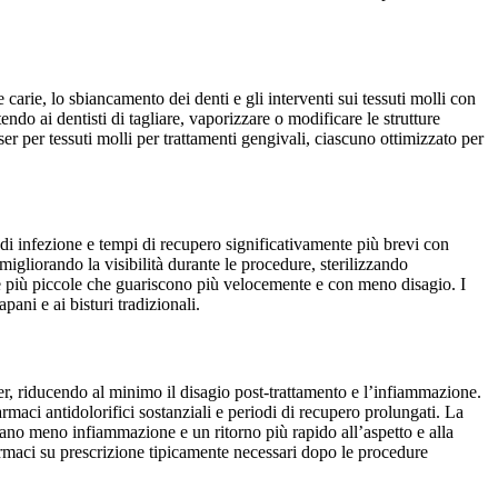
e carie, lo sbiancamento dei denti e gli interventi sui tessuti molli con
do ai dentisti di tagliare, vaporizzare o modificare le strutture
aser per tessuti molli per trattamenti gengivali, ciascuno ottimizzato per
 di infezione e tempi di recupero significativamente più brevi con
 migliorando la visibilità durante le procedure, sterilizzando
te più piccole che guariscono più velocemente e con meno disagio. I
ani e ai bisturi tradizionali.
er, riducendo al minimo il disagio post-trattamento e l’infiammazione.
rmaci antidolorifici sostanziali e periodi di recupero prolungati. La
ntano meno infiammazione e un ritorno più rapido all’aspetto e alla
farmaci su prescrizione tipicamente necessari dopo le procedure