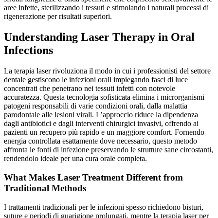
aree infette, sterilizzando i tessuti e stimolando i naturali processi di
rigenerazione per risultati superiori.
Understanding Laser Therapy in Oral
Infections
La terapia laser rivoluziona il modo in cui i professionisti del settore
dentale gestiscono le infezioni orali impiegando fasci di luce
concentrati che penetrano nei tessuti infetti con notevole
accuratezza. Questa tecnologia sofisticata elimina i microrganismi
patogeni responsabili di varie condizioni orali, dalla malattia
parodontale alle lesioni virali. L’approccio riduce la dipendenza
dagli antibiotici e dagli interventi chirurgici invasivi, offrendo ai
pazienti un recupero più rapido e un maggiore comfort. Fornendo
energia controllata esattamente dove necessario, questo metodo
affronta le fonti di infezione preservando le strutture sane circostanti,
rendendolo ideale per una cura orale completa.
What Makes Laser Treatment Different from
Traditional Methods
I trattamenti tradizionali per le infezioni spesso richiedono bisturi,
suture e periodi di guarigione prolungati, mentre la terapia laser per