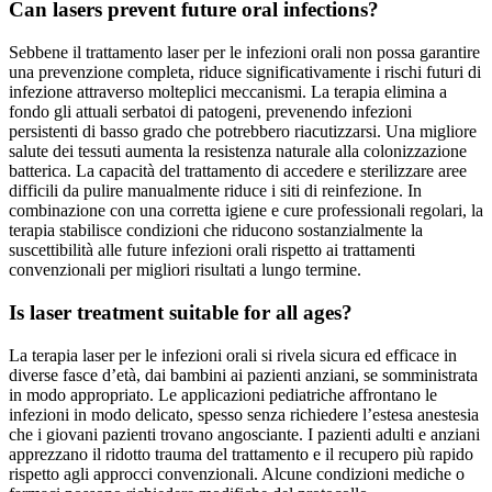
Can lasers prevent future oral infections?
Sebbene il trattamento laser per le infezioni orali non possa garantire
una prevenzione completa, riduce significativamente i rischi futuri di
infezione attraverso molteplici meccanismi. La terapia elimina a
fondo gli attuali serbatoi di patogeni, prevenendo infezioni
persistenti di basso grado che potrebbero riacutizzarsi. Una migliore
salute dei tessuti aumenta la resistenza naturale alla colonizzazione
batterica. La capacità del trattamento di accedere e sterilizzare aree
difficili da pulire manualmente riduce i siti di reinfezione. In
combinazione con una corretta igiene e cure professionali regolari, la
terapia stabilisce condizioni che riducono sostanzialmente la
suscettibilità alle future infezioni orali rispetto ai trattamenti
convenzionali per migliori risultati a lungo termine.
Is laser treatment suitable for all ages?
La terapia laser per le infezioni orali si rivela sicura ed efficace in
diverse fasce d’età, dai bambini ai pazienti anziani, se somministrata
in modo appropriato. Le applicazioni pediatriche affrontano le
infezioni in modo delicato, spesso senza richiedere l’estesa anestesia
che i giovani pazienti trovano angosciante. I pazienti adulti e anziani
apprezzano il ridotto trauma del trattamento e il recupero più rapido
rispetto agli approcci convenzionali. Alcune condizioni mediche o