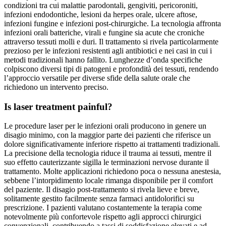
condizioni tra cui malattie parodontali, gengiviti, pericoroniti,
infezioni endodontiche, lesioni da herpes orale, ulcere aftose,
infezioni fungine e infezioni post-chirurgiche. La tecnologia affronta
infezioni orali batteriche, virali e fungine sia acute che croniche
attraverso tessuti molli e duri. Il trattamento si rivela particolarmente
prezioso per le infezioni resistenti agli antibiotici e nei casi in cui i
metodi tradizionali hanno fallito. Lunghezze d’onda specifiche
colpiscono diversi tipi di patogeni e profondità dei tessuti, rendendo
l’approccio versatile per diverse sfide della salute orale che
richiedono un intervento preciso.
Is laser treatment painful?
Le procedure laser per le infezioni orali producono in genere un
disagio minimo, con la maggior parte dei pazienti che riferisce un
dolore significativamente inferiore rispetto ai trattamenti tradizionali.
La precisione della tecnologia riduce il trauma ai tessuti, mentre il
suo effetto cauterizzante sigilla le terminazioni nervose durante il
trattamento. Molte applicazioni richiedono poca o nessuna anestesia,
sebbene l’intorpidimento locale rimanga disponibile per il comfort
del paziente. Il disagio post-trattamento si rivela lieve e breve,
solitamente gestito facilmente senza farmaci antidolorifici su
prescrizione. I pazienti valutano costantemente la terapia come
notevolmente più confortevole rispetto agli approcci chirurgici
convenzionali, contribuendo a tassi di soddisfazione elevati e ad