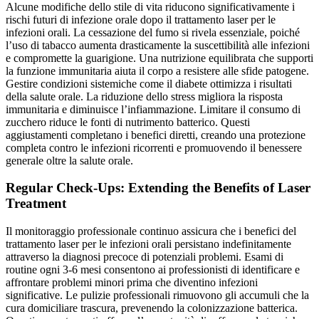
Alcune modifiche dello stile di vita riducono significativamente i
rischi futuri di infezione orale dopo il trattamento laser per le
infezioni orali. La cessazione del fumo si rivela essenziale, poiché
l’uso di tabacco aumenta drasticamente la suscettibilità alle infezioni
e compromette la guarigione. Una nutrizione equilibrata che supporti
la funzione immunitaria aiuta il corpo a resistere alle sfide patogene.
Gestire condizioni sistemiche come il diabete ottimizza i risultati
della salute orale. La riduzione dello stress migliora la risposta
immunitaria e diminuisce l’infiammazione. Limitare il consumo di
zucchero riduce le fonti di nutrimento batterico. Questi
aggiustamenti completano i benefici diretti, creando una protezione
completa contro le infezioni ricorrenti e promuovendo il benessere
generale oltre la salute orale.
Regular Check-Ups: Extending the Benefits of Laser
Treatment
Il monitoraggio professionale continuo assicura che i benefici del
trattamento laser per le infezioni orali persistano indefinitamente
attraverso la diagnosi precoce di potenziali problemi. Esami di
routine ogni 3-6 mesi consentono ai professionisti di identificare e
affrontare problemi minori prima che diventino infezioni
significative. Le pulizie professionali rimuovono gli accumuli che la
cura domiciliare trascura, prevenendo la colonizzazione batterica.