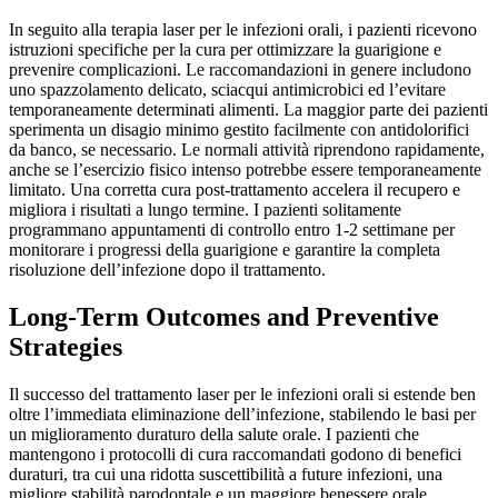
In seguito alla terapia laser per le infezioni orali, i pazienti ricevono
istruzioni specifiche per la cura per ottimizzare la guarigione e
prevenire complicazioni. Le raccomandazioni in genere includono
uno spazzolamento delicato, sciacqui antimicrobici ed l’evitare
temporaneamente determinati alimenti. La maggior parte dei pazienti
sperimenta un disagio minimo gestito facilmente con antidolorifici
da banco, se necessario. Le normali attività riprendono rapidamente,
anche se l’esercizio fisico intenso potrebbe essere temporaneamente
limitato. Una corretta cura post-trattamento accelera il recupero e
migliora i risultati a lungo termine. I pazienti solitamente
programmano appuntamenti di controllo entro 1-2 settimane per
monitorare i progressi della guarigione e garantire la completa
risoluzione dell’infezione dopo il trattamento.
Long-Term Outcomes and Preventive
Strategies
Il successo del trattamento laser per le infezioni orali si estende ben
oltre l’immediata eliminazione dell’infezione, stabilendo le basi per
un miglioramento duraturo della salute orale. I pazienti che
mantengono i protocolli di cura raccomandati godono di benefici
duraturi, tra cui una ridotta suscettibilità a future infezioni, una
migliore stabilità parodontale e un maggiore benessere orale