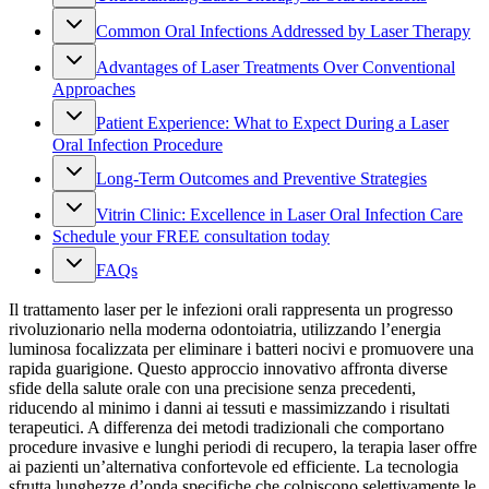
Common Oral Infections Addressed by Laser Therapy
Advantages of Laser Treatments Over Conventional
Approaches
Patient Experience: What to Expect During a Laser
Oral Infection Procedure
Long-Term Outcomes and Preventive Strategies
Vitrin Clinic: Excellence in Laser Oral Infection Care
Schedule your FREE consultation today
FAQs
Il trattamento laser per le infezioni orali rappresenta un progresso
rivoluzionario nella moderna odontoiatria, utilizzando l’energia
luminosa focalizzata per eliminare i batteri nocivi e promuovere una
rapida guarigione. Questo approccio innovativo affronta diverse
sfide della salute orale con una precisione senza precedenti,
riducendo al minimo i danni ai tessuti e massimizzando i risultati
terapeutici. A differenza dei metodi tradizionali che comportano
procedure invasive e lunghi periodi di recupero, la terapia laser offre
ai pazienti un’alternativa confortevole ed efficiente. La tecnologia
sfrutta lunghezze d’onda specifiche che colpiscono selettivamente le