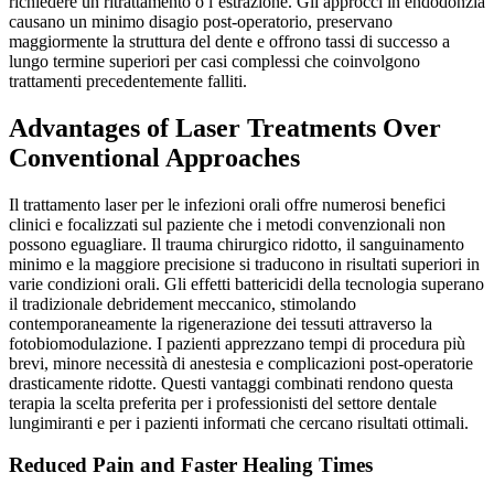
richiedere un ritrattamento o l’estrazione. Gli approcci in endodonzia
causano un minimo disagio post-operatorio, preservano
maggiormente la struttura del dente e offrono tassi di successo a
lungo termine superiori per casi complessi che coinvolgono
trattamenti precedentemente falliti.
Advantages of Laser Treatments Over
Conventional Approaches
Il trattamento laser per le infezioni orali offre numerosi benefici
clinici e focalizzati sul paziente che i metodi convenzionali non
possono eguagliare. Il trauma chirurgico ridotto, il sanguinamento
minimo e la maggiore precisione si traducono in risultati superiori in
varie condizioni orali. Gli effetti battericidi della tecnologia superano
il tradizionale debridement meccanico, stimolando
contemporaneamente la rigenerazione dei tessuti attraverso la
fotobiomodulazione. I pazienti apprezzano tempi di procedura più
brevi, minore necessità di anestesia e complicazioni post-operatorie
drasticamente ridotte. Questi vantaggi combinati rendono questa
terapia la scelta preferita per i professionisti del settore dentale
lungimiranti e per i pazienti informati che cercano risultati ottimali.
Reduced Pain and Faster Healing Times