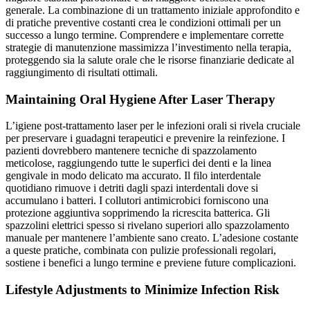
generale. La combinazione di un trattamento iniziale approfondito e
di pratiche preventive costanti crea le condizioni ottimali per un
successo a lungo termine. Comprendere e implementare corrette
strategie di manutenzione massimizza l’investimento nella terapia,
proteggendo sia la salute orale che le risorse finanziarie dedicate al
raggiungimento di risultati ottimali.
Maintaining Oral Hygiene After Laser Therapy
L’igiene post-trattamento laser per le infezioni orali si rivela cruciale
per preservare i guadagni terapeutici e prevenire la reinfezione. I
pazienti dovrebbero mantenere tecniche di spazzolamento
meticolose, raggiungendo tutte le superfici dei denti e la linea
gengivale in modo delicato ma accurato. Il filo interdentale
quotidiano rimuove i detriti dagli spazi interdentali dove si
accumulano i batteri. I collutori antimicrobici forniscono una
protezione aggiuntiva sopprimendo la ricrescita batterica. Gli
spazzolini elettrici spesso si rivelano superiori allo spazzolamento
manuale per mantenere l’ambiente sano creato. L’adesione costante
a queste pratiche, combinata con pulizie professionali regolari,
sostiene i benefici a lungo termine e previene future complicazioni.
Lifestyle Adjustments to Minimize Infection Risk