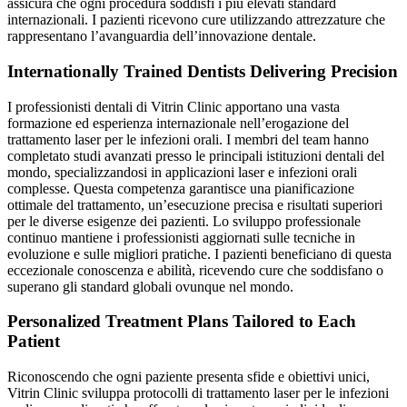
assicura che ogni procedura soddisfi i più elevati standard
internazionali. I pazienti ricevono cure utilizzando attrezzature che
rappresentano l’avanguardia dell’innovazione dentale.
Internationally Trained Dentists Delivering Precision
I professionisti dentali di Vitrin Clinic apportano una vasta
formazione ed esperienza internazionale nell’erogazione del
trattamento laser per le infezioni orali. I membri del team hanno
completato studi avanzati presso le principali istituzioni dentali del
mondo, specializzandosi in applicazioni laser e infezioni orali
complesse. Questa competenza garantisce una pianificazione
ottimale del trattamento, un’esecuzione precisa e risultati superiori
per le diverse esigenze dei pazienti. Lo sviluppo professionale
continuo mantiene i professionisti aggiornati sulle tecniche in
evoluzione e sulle migliori pratiche. I pazienti beneficiano di questa
eccezionale conoscenza e abilità, ricevendo cure che soddisfano o
superano gli standard globali ovunque nel mondo.
Personalized Treatment Plans Tailored to Each
Patient
Riconoscendo che ogni paziente presenta sfide e obiettivi unici,
Vitrin Clinic sviluppa protocolli di trattamento laser per le infezioni