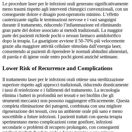
Le procedure laser per le infezioni orali generano significativamente
meno traumi rispetto agli interventi chirurgici convenzionali, con un
conseguente dolore e disagio post-operatorio minimo. L’effetto
cauterizzante sigilla le terminazioni nervose e i vasi sanguigni
durante il trattamento, riducendo l’infiammazione ed eliminando
gran parte del dolore associato ai metodi tradizionali. La maggior
parte dei pazienti richiede pochi o nessun farmaco antidolorifico
dopo la terapia. La guarigione avviene il 50-70% più velocemente
grazie alla maggiore attività cellulare stimolata dall’energia laser,
consentendo ai pazienti di riprendere le normali abitudini alimentari,
di parola e di igiene orale entro pochi giorni anziché settimane.
Lower Risk of Recurrence and Complications
Il trattamento laser per le infezioni orali ottiene una sterilizzazione
superiore rispetto agli approcci tradizionali, riducendo drasticamente
i tassi di reinfezione e i fallimenti del trattamento. La tecnologia
elimina i batteri in profondità nei tessuti e nei biofilm che gli
strumenti meccanici non possono raggiungere efficacemente. Questa
completa eliminazione dei patogeni, combinata con una migliore
rigenerazione dei tessuti, crea un ambiente orale più sano e meno
suscettibile a future infezioni. I pazienti trattati con questa terapia
sperimentano meno complicazioni come gonfiore, infezioni
secondarie o problemi di recupero prolungato, con conseguenti