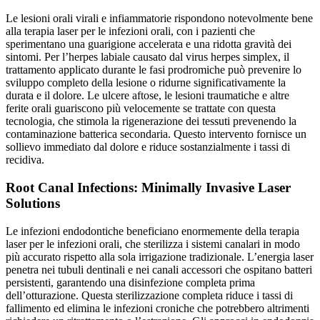
Le lesioni orali virali e infiammatorie rispondono notevolmente bene
alla terapia laser per le infezioni orali, con i pazienti che
sperimentano una guarigione accelerata e una ridotta gravità dei
sintomi. Per l’herpes labiale causato dal virus herpes simplex, il
trattamento applicato durante le fasi prodromiche può prevenire lo
sviluppo completo della lesione o ridurne significativamente la
durata e il dolore. Le ulcere aftose, le lesioni traumatiche e altre
ferite orali guariscono più velocemente se trattate con questa
tecnologia, che stimola la rigenerazione dei tessuti prevenendo la
contaminazione batterica secondaria. Questo intervento fornisce un
sollievo immediato dal dolore e riduce sostanzialmente i tassi di
recidiva.
Root Canal Infections: Minimally Invasive Laser
Solutions
Le infezioni endodontiche beneficiano enormemente della terapia
laser per le infezioni orali, che sterilizza i sistemi canalari in modo
più accurato rispetto alla sola irrigazione tradizionale. L’energia laser
penetra nei tubuli dentinali e nei canali accessori che ospitano batteri
persistenti, garantendo una disinfezione completa prima
dell’otturazione. Questa sterilizzazione completa riduce i tassi di
fallimento ed elimina le infezioni croniche che potrebbero altrimenti