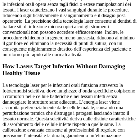
le infezioni orali opera senza tagli fisici o estese manipolazioni dei
tessuti. I laser cauterizzano i vasi sanguigni durante le procedure,
riducendo significativamente il sanguinamento e il disagio post-
operatorio. La precisione della tecnologia laser consente ai dentisti di
trattare siti di infezione microscopici a cui gli strumenti
convenzionali non possono accedere efficacemente. Inoltre, le
procedure richiedono in genere meno anestesia, riducono al minimo
il gonfiore ed eliminano la necessità di punti di sutura, con un
conseguente miglioramento drastico dell’esperienza del paziente e
un ritorno più rapido alle normali attività.
How Lasers Target Infection Without Damaging
Healthy Tissue
La tecnologia laser per le infezioni orali funziona attraverso la
fototermolisi selettiva, dove lunghezze d’onda specifiche colpiscono
i cromofori nelle cellule batteriche e nei tessuti infetti senza
danneggiare le strutture sane adiacenti. L’energia laser viene
assorbita preferenzialmente dalle cellule malate, causando una
perturbazione termica che distrugge i patogeni lasciando intatto il
tessuto normale. Questa selettività deriva dalle distinte caratteristiche
di assorbimento delle cellule infette rispetto a quelle sane. La
calibrazione avanzata consente ai professionisti di regolare con
precisione l’intensità e la durata, garantendo un’eliminazione