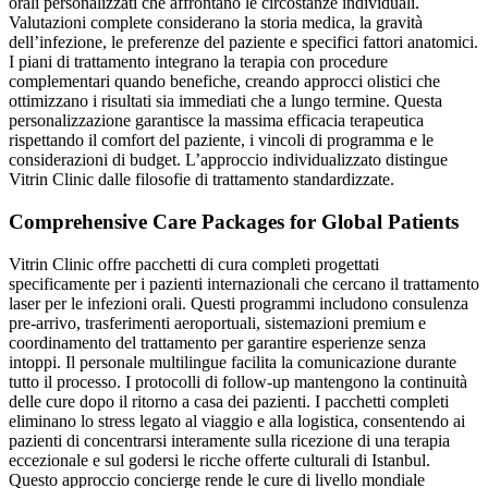
orali personalizzati che affrontano le circostanze individuali.
Valutazioni complete considerano la storia medica, la gravità
dell’infezione, le preferenze del paziente e specifici fattori anatomici.
I piani di trattamento integrano la terapia con procedure
complementari quando benefiche, creando approcci olistici che
ottimizzano i risultati sia immediati che a lungo termine. Questa
personalizzazione garantisce la massima efficacia terapeutica
rispettando il comfort del paziente, i vincoli di programma e le
considerazioni di budget. L’approccio individualizzato distingue
Vitrin Clinic dalle filosofie di trattamento standardizzate.
Comprehensive Care Packages for Global Patients
Vitrin Clinic offre pacchetti di cura completi progettati
specificamente per i pazienti internazionali che cercano il trattamento
laser per le infezioni orali. Questi programmi includono consulenza
pre-arrivo, trasferimenti aeroportuali, sistemazioni premium e
coordinamento del trattamento per garantire esperienze senza
intoppi. Il personale multilingue facilita la comunicazione durante
tutto il processo. I protocolli di follow-up mantengono la continuità
delle cure dopo il ritorno a casa dei pazienti. I pacchetti completi
eliminano lo stress legato al viaggio e alla logistica, consentendo ai
pazienti di concentrarsi interamente sulla ricezione di una terapia
eccezionale e sul godersi le ricche offerte culturali di Istanbul.
Questo approccio concierge rende le cure di livello mondiale