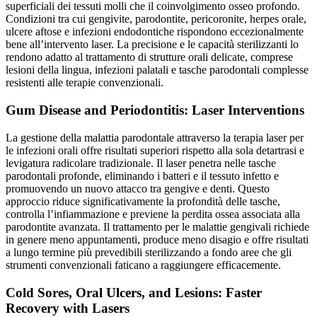
superficiali dei tessuti molli che il coinvolgimento osseo profondo.
Condizioni tra cui gengivite, parodontite, pericoronite, herpes orale,
ulcere aftose e infezioni endodontiche rispondono eccezionalmente
bene all’intervento laser. La precisione e le capacità sterilizzanti lo
rendono adatto al trattamento di strutture orali delicate, comprese
lesioni della lingua, infezioni palatali e tasche parodontali complesse
resistenti alle terapie convenzionali.
Gum Disease and Periodontitis: Laser Interventions
La gestione della malattia parodontale attraverso la terapia laser per
le infezioni orali offre risultati superiori rispetto alla sola detartrasi e
levigatura radicolare tradizionale. Il laser penetra nelle tasche
parodontali profonde, eliminando i batteri e il tessuto infetto e
promuovendo un nuovo attacco tra gengive e denti. Questo
approccio riduce significativamente la profondità delle tasche,
controlla l’infiammazione e previene la perdita ossea associata alla
parodontite avanzata. Il trattamento per le malattie gengivali richiede
in genere meno appuntamenti, produce meno disagio e offre risultati
a lungo termine più prevedibili sterilizzando a fondo aree che gli
strumenti convenzionali faticano a raggiungere efficacemente.
Cold Sores, Oral Ulcers, and Lesions: Faster
Recovery with Lasers