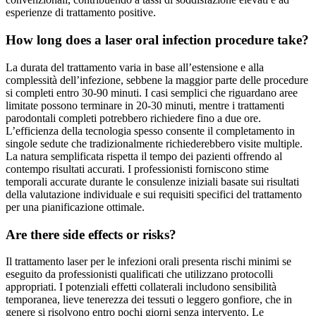
esperienze di trattamento positive.
How long does a laser oral infection procedure take?
La durata del trattamento varia in base all’estensione e alla
complessità dell’infezione, sebbene la maggior parte delle procedure
si completi entro 30-90 minuti. I casi semplici che riguardano aree
limitate possono terminare in 20-30 minuti, mentre i trattamenti
parodontali completi potrebbero richiedere fino a due ore.
L’efficienza della tecnologia spesso consente il completamento in
singole sedute che tradizionalmente richiederebbero visite multiple.
La natura semplificata rispetta il tempo dei pazienti offrendo al
contempo risultati accurati. I professionisti forniscono stime
temporali accurate durante le consulenze iniziali basate sui risultati
della valutazione individuale e sui requisiti specifici del trattamento
per una pianificazione ottimale.
Are there side effects or risks?
Il trattamento laser per le infezioni orali presenta rischi minimi se
eseguito da professionisti qualificati che utilizzano protocolli
appropriati. I potenziali effetti collaterali includono sensibilità
temporanea, lieve tenerezza dei tessuti o leggero gonfiore, che in
genere si risolvono entro pochi giorni senza intervento. Le