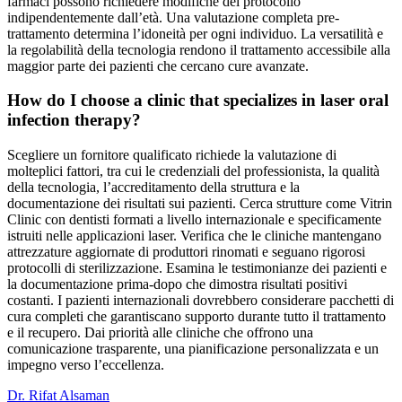
farmaci possono richiedere modifiche del protocollo
indipendentemente dall’età. Una valutazione completa pre-
trattamento determina l’idoneità per ogni individuo. La versatilità e
la regolabilità della tecnologia rendono il trattamento accessibile alla
maggior parte dei pazienti che cercano cure avanzate.
How do I choose a clinic that specializes in laser oral
infection therapy?
Scegliere un fornitore qualificato richiede la valutazione di
molteplici fattori, tra cui le credenziali del professionista, la qualità
della tecnologia, l’accreditamento della struttura e la
documentazione dei risultati sui pazienti. Cerca strutture come Vitrin
Clinic con dentisti formati a livello internazionale e specificamente
istruiti nelle applicazioni laser. Verifica che le cliniche mantengano
attrezzature aggiornate di produttori rinomati e seguano rigorosi
protocolli di sterilizzazione. Esamina le testimonianze dei pazienti e
la documentazione prima-dopo che dimostra risultati positivi
costanti. I pazienti internazionali dovrebbero considerare pacchetti di
cura completi che garantiscano supporto durante tutto il trattamento
e il recupero. Dai priorità alle cliniche che offrono una
comunicazione trasparente, una pianificazione personalizzata e un
impegno verso l’eccellenza.
Dr. Rifat Alsaman