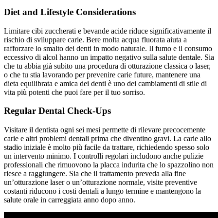
Diet and Lifestyle Considerations
Limitare cibi zuccherati e bevande acide riduce significativamente il
rischio di sviluppare carie. Bere molta acqua fluorata aiuta a
rafforzare lo smalto dei denti in modo naturale. Il fumo e il consumo
eccessivo di alcol hanno un impatto negativo sulla salute dentale. Sia
che tu abbia già subito una procedura di otturazione classica o laser,
o che tu stia lavorando per prevenire carie future, mantenere una
dieta equilibrata e amica dei denti è uno dei cambiamenti di stile di
vita più potenti che puoi fare per il tuo sorriso.
Regular Dental Check-Ups
Visitare il dentista ogni sei mesi permette di rilevare precocemente
carie e altri problemi dentali prima che diventino gravi. La carie allo
stadio iniziale è molto più facile da trattare, richiedendo spesso solo
un intervento minimo. I controlli regolari includono anche pulizie
professionali che rimuovono la placca indurita che lo spazzolino non
riesce a raggiungere. Sia che il trattamento preveda alla fine
un’otturazione laser o un’otturazione normale, visite preventive
costanti riducono i costi dentali a lungo termine e mantengono la
salute orale in carreggiata anno dopo anno.