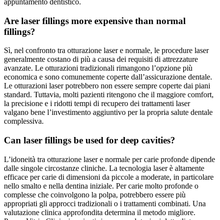
appuntamento dentistico.
Are laser fillings more expensive than normal
fillings?
Sì, nel confronto tra otturazione laser e normale, le procedure laser
generalmente costano di più a causa dei requisiti di attrezzature
avanzate. Le otturazioni tradizionali rimangono l’opzione più
economica e sono comunemente coperte dall’assicurazione dentale.
Le otturazioni laser potrebbero non essere sempre coperte dai piani
standard. Tuttavia, molti pazienti ritengono che il maggiore comfort,
la precisione e i ridotti tempi di recupero dei trattamenti laser
valgano bene l’investimento aggiuntivo per la propria salute dentale
complessiva.
Can laser fillings be used for deep cavities?
L’idoneità tra otturazione laser e normale per carie profonde dipende
dalle singole circostanze cliniche. La tecnologia laser è altamente
efficace per carie di dimensioni da piccole a moderate, in particolare
nello smalto e nella dentina iniziale. Per carie molto profonde o
complesse che coinvolgono la polpa, potrebbero essere più
appropriati gli approcci tradizionali o i trattamenti combinati. Una
valutazione clinica approfondita determina il metodo migliore.