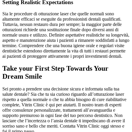
Setting Realistic Expectations
Sia le procedure di otturazione laser che quelle normali sono
altamente efficaci se eseguite da professionisti dentali qualificati.
Tuttavia, nessun restauro dura per sempre; la maggior parte delle
otturazioni richiede una sostituzione finale dopo diversi anni di
normale usura e utilizzo. Definire aspettative realistiche su longevità,
aspetto e manutenzione aiuta i pazienti a rimanere soddisfatti a lungo
termine. Comprendere che una buona igiene orale e regolari visite
dentistiche estendono direttamente la vita di tutti i restauri permette
ai pazienti di proteggere attivamente i propri investimenti dentali.
Take your First Step Towards Your
Dream Smile
Sei pronto a prendere una decisione sicura e informata sulla tua
salute dentale? Sia che tu sia curioso riguardo all’otturazione laser
rispetto a quella normale o che tu abbia bisogno di cure riabilitative
complete, Vitrin Clinic è qui per aiutarti. Il nostro team di esperti
offre consulenze personalizzate, trattamenti all’avanguardia e
supporto premuroso in ogni fase del tuo percorso dentistico. Non
lasciare che l’incertezza o l’ansia dentale ti impediscano di avere il
sorriso sano e bello che meriti. Contatta Vitrin Clinic oggi stesso e
fai il primo passo.