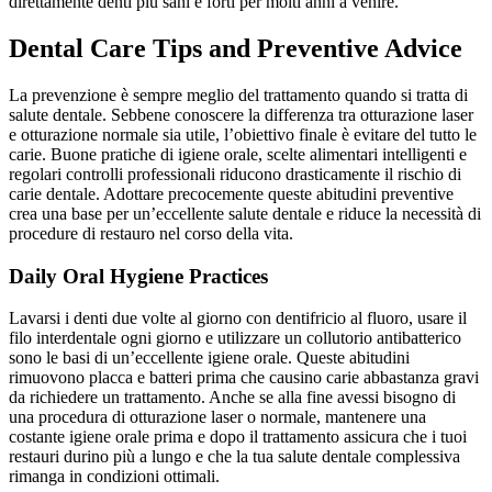
direttamente denti più sani e forti per molti anni a venire.
Dental Care Tips and Preventive Advice
La prevenzione è sempre meglio del trattamento quando si tratta di
salute dentale. Sebbene conoscere la differenza tra otturazione laser
e otturazione normale sia utile, l’obiettivo finale è evitare del tutto le
carie. Buone pratiche di igiene orale, scelte alimentari intelligenti e
regolari controlli professionali riducono drasticamente il rischio di
carie dentale. Adottare precocemente queste abitudini preventive
crea una base per un’eccellente salute dentale e riduce la necessità di
procedure di restauro nel corso della vita.
Daily Oral Hygiene Practices
Lavarsi i denti due volte al giorno con dentifricio al fluoro, usare il
filo interdentale ogni giorno e utilizzare un collutorio antibatterico
sono le basi di un’eccellente igiene orale. Queste abitudini
rimuovono placca e batteri prima che causino carie abbastanza gravi
da richiedere un trattamento. Anche se alla fine avessi bisogno di
una procedura di otturazione laser o normale, mantenere una
costante igiene orale prima e dopo il trattamento assicura che i tuoi
restauri durino più a lungo e che la tua salute dentale complessiva
rimanga in condizioni ottimali.