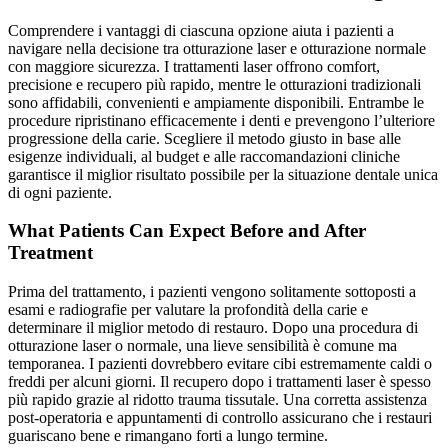
Comprendere i vantaggi di ciascuna opzione aiuta i pazienti a
navigare nella decisione tra otturazione laser e otturazione normale
con maggiore sicurezza. I trattamenti laser offrono comfort,
precisione e recupero più rapido, mentre le otturazioni tradizionali
sono affidabili, convenienti e ampiamente disponibili. Entrambe le
procedure ripristinano efficacemente i denti e prevengono l’ulteriore
progressione della carie. Scegliere il metodo giusto in base alle
esigenze individuali, al budget e alle raccomandazioni cliniche
garantisce il miglior risultato possibile per la situazione dentale unica
di ogni paziente.
What Patients Can Expect Before and After
Treatment
Prima del trattamento, i pazienti vengono solitamente sottoposti a
esami e radiografie per valutare la profondità della carie e
determinare il miglior metodo di restauro. Dopo una procedura di
otturazione laser o normale, una lieve sensibilità è comune ma
temporanea. I pazienti dovrebbero evitare cibi estremamente caldi o
freddi per alcuni giorni. Il recupero dopo i trattamenti laser è spesso
più rapido grazie al ridotto trauma tissutale. Una corretta assistenza
post-operatoria e appuntamenti di controllo assicurano che i restauri
guariscano bene e rimangano forti a lungo termine.