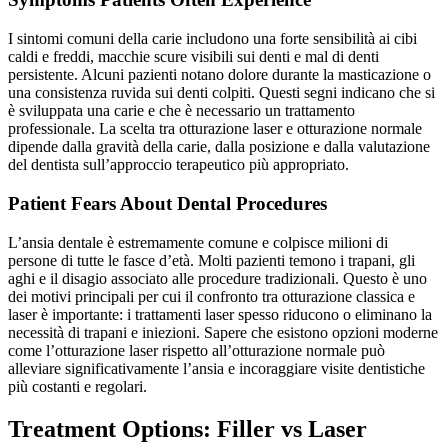
I sintomi comuni della carie includono una forte sensibilità ai cibi
caldi e freddi, macchie scure visibili sui denti e mal di denti
persistente. Alcuni pazienti notano dolore durante la masticazione o
una consistenza ruvida sui denti colpiti. Questi segni indicano che si
è sviluppata una carie e che è necessario un trattamento
professionale. La scelta tra otturazione laser e otturazione normale
dipende dalla gravità della carie, dalla posizione e dalla valutazione
del dentista sull’approccio terapeutico più appropriato.
Patient Fears About Dental Procedures
L’ansia dentale è estremamente comune e colpisce milioni di
persone di tutte le fasce d’età. Molti pazienti temono i trapani, gli
aghi e il disagio associato alle procedure tradizionali. Questo è uno
dei motivi principali per cui il confronto tra otturazione classica e
laser è importante: i trattamenti laser spesso riducono o eliminano la
necessità di trapani e iniezioni. Sapere che esistono opzioni moderne
come l’otturazione laser rispetto all’otturazione normale può
alleviare significativamente l’ansia e incoraggiare visite dentistiche
più costanti e regolari.
Treatment Options: Filler vs Laser