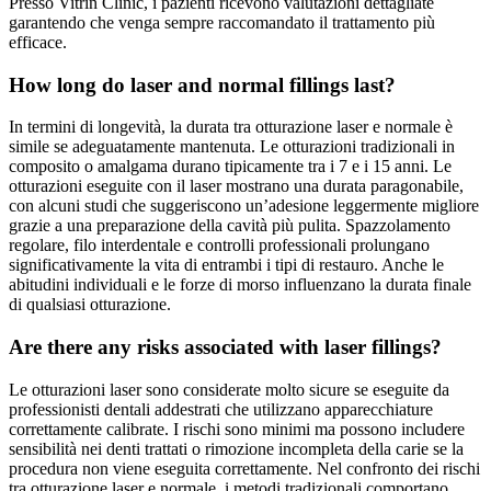
Presso Vitrin Clinic, i pazienti ricevono valutazioni dettagliate
garantendo che venga sempre raccomandato il trattamento più
efficace.
How long do laser and normal fillings last?
In termini di longevità, la durata tra otturazione laser e normale è
simile se adeguatamente mantenuta. Le otturazioni tradizionali in
composito o amalgama durano tipicamente tra i 7 e i 15 anni. Le
otturazioni eseguite con il laser mostrano una durata paragonabile,
con alcuni studi che suggeriscono un’adesione leggermente migliore
grazie a una preparazione della cavità più pulita. Spazzolamento
regolare, filo interdentale e controlli professionali prolungano
significativamente la vita di entrambi i tipi di restauro. Anche le
abitudini individuali e le forze di morso influenzano la durata finale
di qualsiasi otturazione.
Are there any risks associated with laser fillings?
Le otturazioni laser sono considerate molto sicure se eseguite da
professionisti dentali addestrati che utilizzano apparecchiature
correttamente calibrate. I rischi sono minimi ma possono includere
sensibilità nei denti trattati o rimozione incompleta della carie se la
procedura non viene eseguita correttamente. Nel confronto dei rischi
tra otturazione laser e normale, i metodi tradizionali comportano