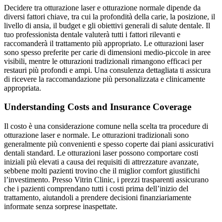
Decidere tra otturazione laser e otturazione normale dipende da
diversi fattori chiave, tra cui la profondità della carie, la posizione, il
livello di ansia, il budget e gli obiettivi generali di salute dentale. Il
tuo professionista dentale valuterà tutti i fattori rilevanti e
raccomanderà il trattamento più appropriato. Le otturazioni laser
sono spesso preferite per carie di dimensioni medio-piccole in aree
visibili, mentre le otturazioni tradizionali rimangono efficaci per
restauri più profondi e ampi. Una consulenza dettagliata ti assicura
di ricevere la raccomandazione più personalizzata e clinicamente
appropriata.
Understanding Costs and Insurance Coverage
Il costo è una considerazione comune nella scelta tra procedure di
otturazione laser e normale. Le otturazioni tradizionali sono
generalmente più convenienti e spesso coperte dai piani assicurativi
dentali standard. Le otturazioni laser possono comportare costi
iniziali più elevati a causa dei requisiti di attrezzature avanzate,
sebbene molti pazienti trovino che il miglior comfort giustifichi
l’investimento. Presso Vitrin Clinic, i prezzi trasparenti assicurano
che i pazienti comprendano tutti i costi prima dell’inizio del
trattamento, aiutandoli a prendere decisioni finanziariamente
informate senza sorprese inaspettate.