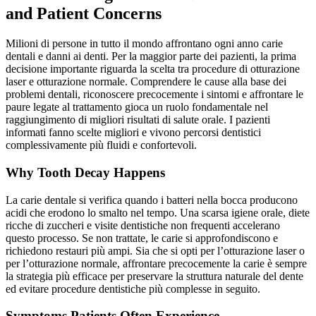
and Patient Concerns
Milioni di persone in tutto il mondo affrontano ogni anno carie
dentali e danni ai denti. Per la maggior parte dei pazienti, la prima
decisione importante riguarda la scelta tra procedure di otturazione
laser e otturazione normale. Comprendere le cause alla base dei
problemi dentali, riconoscere precocemente i sintomi e affrontare le
paure legate al trattamento gioca un ruolo fondamentale nel
raggiungimento di migliori risultati di salute orale. I pazienti
informati fanno scelte migliori e vivono percorsi dentistici
complessivamente più fluidi e confortevoli.
Why Tooth Decay Happens
La carie dentale si verifica quando i batteri nella bocca producono
acidi che erodono lo smalto nel tempo. Una scarsa igiene orale, diete
ricche di zuccheri e visite dentistiche non frequenti accelerano
questo processo. Se non trattate, le carie si approfondiscono e
richiedono restauri più ampi. Sia che si opti per l’otturazione laser o
per l’otturazione normale, affrontare precocemente la carie è sempre
la strategia più efficace per preservare la struttura naturale del dente
ed evitare procedure dentistiche più complesse in seguito.
Symptoms Patients Often Experience