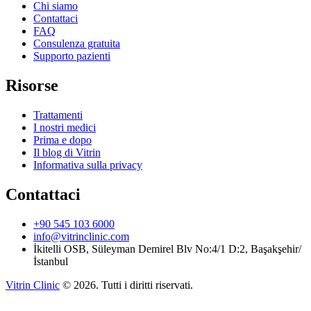
Chi siamo
Contattaci
FAQ
Consulenza gratuita
Supporto pazienti
Risorse
Trattamenti
I nostri medici
Prima e dopo
Il blog di Vitrin
Informativa sulla privacy
Contattaci
+90 545 103 6000
info@vitrinclinic.com
İkitelli OSB, Süleyman Demirel Blv No:4/1 D:2, Başakşehir/
İstanbul
Vitrin Clinic
©
2026
.
Tutti i diritti riservati.