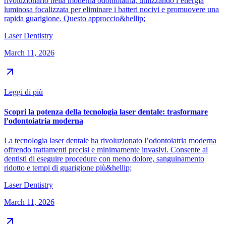
rivoluzionario nella moderna odontoiatria, utilizzando l’energia
luminosa focalizzata per eliminare i batteri nocivi e promuovere una
rapida guarigione. Questo approccio&hellip;
Laser Dentistry
March 11, 2026
Leggi di più
Scopri la potenza della tecnologia laser dentale: trasformare
l’odontoiatria moderna
La tecnologia laser dentale ha rivoluzionato l’odontoiatria moderna
offrendo trattamenti precisi e minimamente invasivi. Consente ai
dentisti di eseguire procedure con meno dolore, sanguinamento
ridotto e tempi di guarigione più&hellip;
Laser Dentistry
March 11, 2026