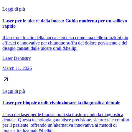
Leggi di più
Laser per le ulcere della bocca: Guida moderna per un sollievo
rapido
Il laser per le afte della bocca è emerso come una delle soluzioni più
efficaci e innovative per chiunque soffra del dolore persistente e del
disagio causati dalle ulcere orali.&hellip;
Laser Dentistry
March 11, 2026
Leggi di più
Laser per biopsie orali: rivoluzionare la diagnostica dentale
L’uso dei laser per le biopsie orali sta trasformando la diagnostica
dentale. Questa tecnologia garantisce precisione, sicurezza e comfort
per il paziente, offrendo un’alternativa innovativa ai metodi di
biopsia tradizionali.&hellip;