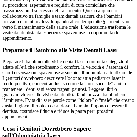
su procedure, aspettative e requisiti di cura domiciliare che
massimizzano il successo del trattamento. Questo approccio
collaborativo tra famiglie e team dentali assicura che i bambini
ricevano cure ottimali sviluppando al contempo atteggiamenti sani
verso il mantenimento della salute orale. L’educazione trasforma le
visite dal dentista da esperienze spaventose in opportunità di
apprendimento.
Preparare il Bambino alle Visite Dentali Laser
Preparare il bambino alle visite dentali laser comporta spiegazioni
adatte all’età che sottolineano il comfort, la velocità e l’assenza di
suoni o sensazioni spaventose associate all’odontoiatria tradizionale.
I genitori dovrebbero descrivere l’odontoiatria pediatrica laser in
modo positivo, concentrandosi su come la “luce speciale” aiuti a
mantenere i denti sani senza trapani paurosi. Leggere libri o
guardare video sulle visite dal dentista familiarizza i bambini con
l’ambiente. Evita di usare parole come “dolore” o “male” che creano
ansia. Il gioco di ruolo a casa, dove i bambini fingono di essere il
dentista, costruisce fiducia e riduce la paura per i prossimi
appuntamenti.
Cosa i Genitori Dovrebbero Sapere
sull’Odontoiatria Laser