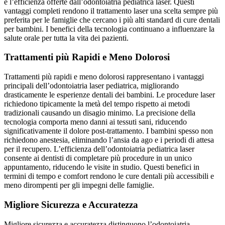
e l’efficienza offerte dall’odontoiatria pediatrica laser. Questi
vantaggi completi rendono il trattamento laser una scelta sempre più
preferita per le famiglie che cercano i più alti standard di cure dentali
per bambini. I benefici della tecnologia continuano a influenzare la
salute orale per tutta la vita dei pazienti.
Trattamenti più Rapidi e Meno Dolorosi
Trattamenti più rapidi e meno dolorosi rappresentano i vantaggi
principali dell’odontoiatria laser pediatrica, migliorando
drasticamente le esperienze dentali dei bambini. Le procedure laser
richiedono tipicamente la metà del tempo rispetto ai metodi
tradizionali causando un disagio minimo. La precisione della
tecnologia comporta meno danni ai tessuti sani, riducendo
significativamente il dolore post-trattamento. I bambini spesso non
richiedono anestesia, eliminando l’ansia da ago e i periodi di attesa
per il recupero. L’efficienza dell’odontoiatria pediatrica laser
consente ai dentisti di completare più procedure in un unico
appuntamento, riducendo le visite in studio. Questi benefici in
termini di tempo e comfort rendono le cure dentali più accessibili e
meno dirompenti per gli impegni delle famiglie.
Migliore Sicurezza e Accuratezza
Migliore sicurezza e accuratezza distinguono l’odontoiatria