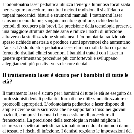
L’odontoiatria laser pediatrica utilizza l’energia luminosa focalizzata
per eseguire procedure, mentre i metodi tradizionali si affidano a
trapani meccanici, bisturi e strumenti manuali. I trattamenti laser
causano meno dolore, sanguinamento e gonfiore, richiedendo
periodi di recupero più brevi. La precisione della tecnologia preserva
una maggiore struttura dentale sana e riduce i rischi di infezione
attraverso la sterilizzazione simultanea. L’odontoiatria tradizionale
spesso richiede anestesia e produce suoni spaventosi che aumentano
l’ansia. L’odontoiatria pediatrica laser elimina molti fattori di paura
fornendo risultati clinici superiori. I bambini trattati con i laser in
genere sperimentano procedure più confortevoli e sviluppano
atteggiamenti più positivi verso le cure dentali.
Il trattamento laser è sicuro per i bambini di tutte le
età?
Il trattamento laser è sicuro per i bambini di tutte le età se eseguito da
professionisti dentali pediatrici formati che utilizzano attrezzature e
protocolli appropriati. L’odontoiatria pediatrica e laser dispone di
ampie ricerche sulla sicurezza che ne supportano l’uso nei giovani
pazienti, compresi i neonati che necessitano di procedure di
frenectomia. La precisione della tecnologia in realtà migliora la
sicurezza rispetto ai metodi tradizionali riducendo al minimo i danni
ai tessuti e i rischi di infezione. I dentisti regolano le impostazioni del