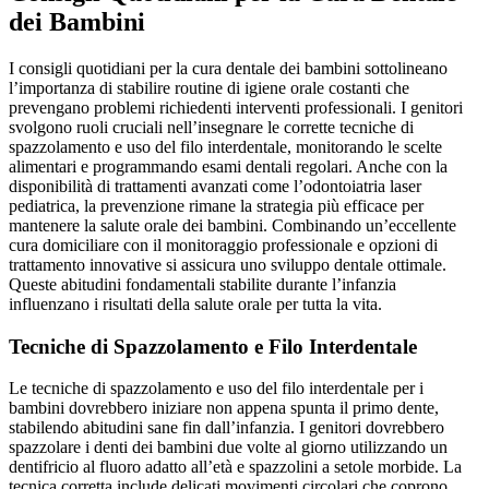
dei Bambini
I consigli quotidiani per la cura dentale dei bambini sottolineano
l’importanza di stabilire routine di igiene orale costanti che
prevengano problemi richiedenti interventi professionali. I genitori
svolgono ruoli cruciali nell’insegnare le corrette tecniche di
spazzolamento e uso del filo interdentale, monitorando le scelte
alimentari e programmando esami dentali regolari. Anche con la
disponibilità di trattamenti avanzati come l’odontoiatria laser
pediatrica, la prevenzione rimane la strategia più efficace per
mantenere la salute orale dei bambini. Combinando un’eccellente
cura domiciliare con il monitoraggio professionale e opzioni di
trattamento innovative si assicura uno sviluppo dentale ottimale.
Queste abitudini fondamentali stabilite durante l’infanzia
influenzano i risultati della salute orale per tutta la vita.
Tecniche di Spazzolamento e Filo Interdentale
Le tecniche di spazzolamento e uso del filo interdentale per i
bambini dovrebbero iniziare non appena spunta il primo dente,
stabilendo abitudini sane fin dall’infanzia. I genitori dovrebbero
spazzolare i denti dei bambini due volte al giorno utilizzando un
dentifricio al fluoro adatto all’età e spazzolini a setole morbide. La
tecnica corretta include delicati movimenti circolari che coprono