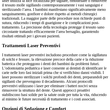
laser utilizza la luce focalizzata per tagliare, rimodellare o rimuovere
il tessuto molle sigillando contemporaneamente i vasi sanguigni e
sterilizzando l’area. I bambini manifestano significativamente meno
sanguinamento, gonfiore e dolore rispetto ai metodi chirurgici
tradizionali. La maggior parte delle procedure non richiede punti di
sutura, riducendo i tempi di guarigione e le complicazioni post-
trattamento. La precisione della tecnologia protegge il tessuto sano
circostante trattando efficacemente l’area bersaglio, garantendo
risultati ottimali per i giovani pazienti.
Trattamenti Laser Preventivi
I trattamenti laser preventivi includono procedure come la sigillatura
di solchi e fessure, la rilevazione precoce della carie e la riduzione
batterica che proteggono i denti dei bambini da problemi futuri.
L’odontoiatria pediatrica e laser consente ai dentisti di identificare le
carie nelle loro fasi iniziali prima che si verifichino danni visibili. I
laser possono sterilizzare i solchi profondi dei denti, preparandoli per
sigillanti che prevengono il decadimento. Alcuni protocolli
preventivi utilizzano i laser per eliminare i batteri nocivi senza
rimuovere la struttura del dente. Questi approcci proattivi
stabiliscono basi solide per la salute orale per tutta la vita, riducendo
al minimo le future necessità di trattamento e i costi associati.
Opzioni di Sedazione e Comfort