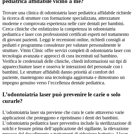
pediatrica affidabile vicino a me?
Trovare una clinica di odontoiatria laser pediatrica affidabile richiede
la ricerca di strutture con formazione specializzata, attrezzature
moderne e comprovata esperienza nelle cure dentali per bambini.
Cerca cliniche che enfatizzino la competenza in odontoiatria
pediatrica e laser con professionisti certificati esperti nel trattamento
di giovani pazienti. Leggi le recensioni online, richiedi consigli ai
pediatri e programma consulenze per valutare personalmente le
strutture. Vitrin Clinic offre servizi completi di odontoiatria laser con
tecnologia avanzata e approcci di cura incentrati sul bambino.
Verifica le credenziali delle cliniche, chiedi informazioni sui tipi di
apparecchiature laser e osserva le interazioni del personale con i
bambini. Le strutture affidabili danno priorità al comfort del
paziente, mantengono una tecnologia aggiornata e dimostrano un
impegno genuino verso l’eccellenza dentale pediatrica.
L’odontoiatria laser può prevenire le carie o solo
curarle?
L’odontoiatria laser sia previene che cura le carie attraverso varie
applicazioni che proteggono e ripristinano i denti dei bambini.
L’odontoiatria pediatrica laser preventiva include la sterilizzazione di
solchi e fessure prima dell’applicazione del sigillante, la rilevazione
precoce del decadimento e trattamenti di riduzione batterica. I laser