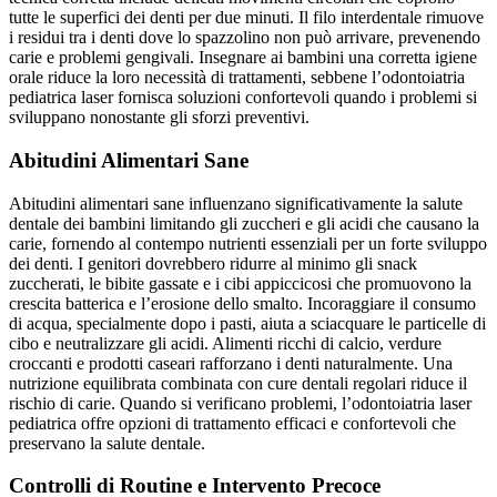
tutte le superfici dei denti per due minuti. Il filo interdentale rimuove
i residui tra i denti dove lo spazzolino non può arrivare, prevenendo
carie e problemi gengivali. Insegnare ai bambini una corretta igiene
orale riduce la loro necessità di trattamenti, sebbene l’odontoiatria
pediatrica laser fornisca soluzioni confortevoli quando i problemi si
sviluppano nonostante gli sforzi preventivi.
Abitudini Alimentari Sane
Abitudini alimentari sane influenzano significativamente la salute
dentale dei bambini limitando gli zuccheri e gli acidi che causano la
carie, fornendo al contempo nutrienti essenziali per un forte sviluppo
dei denti. I genitori dovrebbero ridurre al minimo gli snack
zuccherati, le bibite gassate e i cibi appiccicosi che promuovono la
crescita batterica e l’erosione dello smalto. Incoraggiare il consumo
di acqua, specialmente dopo i pasti, aiuta a sciacquare le particelle di
cibo e neutralizzare gli acidi. Alimenti ricchi di calcio, verdure
croccanti e prodotti caseari rafforzano i denti naturalmente. Una
nutrizione equilibrata combinata con cure dentali regolari riduce il
rischio di carie. Quando si verificano problemi, l’odontoiatria laser
pediatrica offre opzioni di trattamento efficaci e confortevoli che
preservano la salute dentale.
Controlli di Routine e Intervento Precoce