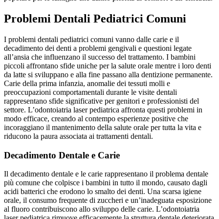
Problemi Dentali Pediatrici Comuni
I problemi dentali pediatrici comuni vanno dalle carie e il
decadimento dei denti a problemi gengivali e questioni legate
all’ansia che influenzano il successo del trattamento. I bambini
piccoli affrontano sfide uniche per la salute orale mentre i loro denti
da latte si sviluppano e alla fine passano alla dentizione permanente.
Carie della prima infanzia, anomalie dei tessuti molli e
preoccupazioni comportamentali durante le visite dentali
rappresentano sfide significative per genitori e professionisti del
settore. L’odontoiatria laser pediatrica affronta questi problemi in
modo efficace, creando al contempo esperienze positive che
incoraggiano il mantenimento della salute orale per tutta la vita e
riducono la paura associata ai trattamenti dentali.
Decadimento Dentale e Carie
Il decadimento dentale e le carie rappresentano il problema dentale
più comune che colpisce i bambini in tutto il mondo, causato dagli
acidi batterici che erodono lo smalto dei denti. Una scarsa igiene
orale, il consumo frequente di zuccheri e un’inadeguata esposizione
al fluoro contribuiscono allo sviluppo delle carie. L’odontoiatria
laser pediatrica rimuove efficacemente la struttura dentale deteriorata