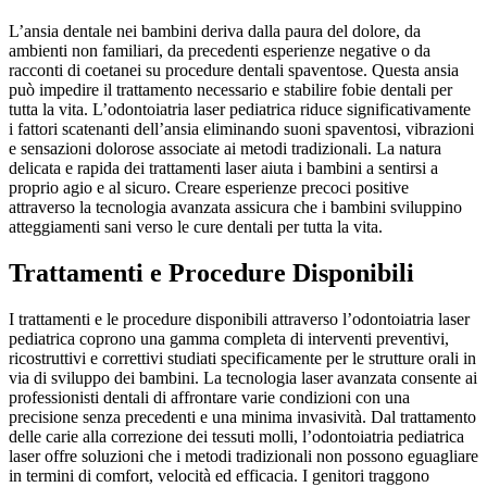
L’ansia dentale nei bambini deriva dalla paura del dolore, da
ambienti non familiari, da precedenti esperienze negative o da
racconti di coetanei su procedure dentali spaventose. Questa ansia
può impedire il trattamento necessario e stabilire fobie dentali per
tutta la vita. L’odontoiatria laser pediatrica riduce significativamente
i fattori scatenanti dell’ansia eliminando suoni spaventosi, vibrazioni
e sensazioni dolorose associate ai metodi tradizionali. La natura
delicata e rapida dei trattamenti laser aiuta i bambini a sentirsi a
proprio agio e al sicuro. Creare esperienze precoci positive
attraverso la tecnologia avanzata assicura che i bambini sviluppino
atteggiamenti sani verso le cure dentali per tutta la vita.
Trattamenti e Procedure Disponibili
I trattamenti e le procedure disponibili attraverso l’odontoiatria laser
pediatrica coprono una gamma completa di interventi preventivi,
ricostruttivi e correttivi studiati specificamente per le strutture orali in
via di sviluppo dei bambini. La tecnologia laser avanzata consente ai
professionisti dentali di affrontare varie condizioni con una
precisione senza precedenti e una minima invasività. Dal trattamento
delle carie alla correzione dei tessuti molli, l’odontoiatria pediatrica
laser offre soluzioni che i metodi tradizionali non possono eguagliare
in termini di comfort, velocità ed efficacia. I genitori traggono