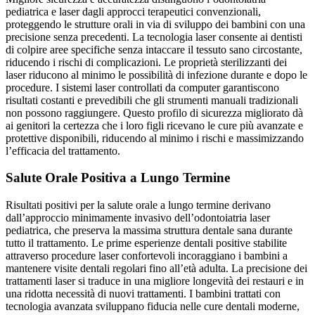
pediatrica e laser dagli approcci terapeutici convenzionali,
proteggendo le strutture orali in via di sviluppo dei bambini con una
precisione senza precedenti. La tecnologia laser consente ai dentisti
di colpire aree specifiche senza intaccare il tessuto sano circostante,
riducendo i rischi di complicazioni. Le proprietà sterilizzanti dei
laser riducono al minimo le possibilità di infezione durante e dopo le
procedure. I sistemi laser controllati da computer garantiscono
risultati costanti e prevedibili che gli strumenti manuali tradizionali
non possono raggiungere. Questo profilo di sicurezza migliorato dà
ai genitori la certezza che i loro figli ricevano le cure più avanzate e
protettive disponibili, riducendo al minimo i rischi e massimizzando
l’efficacia del trattamento.
Salute Orale Positiva a Lungo Termine
Risultati positivi per la salute orale a lungo termine derivano
dall’approccio minimamente invasivo dell’odontoiatria laser
pediatrica, che preserva la massima struttura dentale sana durante
tutto il trattamento. Le prime esperienze dentali positive stabilite
attraverso procedure laser confortevoli incoraggiano i bambini a
mantenere visite dentali regolari fino all’età adulta. La precisione dei
trattamenti laser si traduce in una migliore longevità dei restauri e in
una ridotta necessità di nuovi trattamenti. I bambini trattati con
tecnologia avanzata sviluppano fiducia nelle cure dentali moderne,