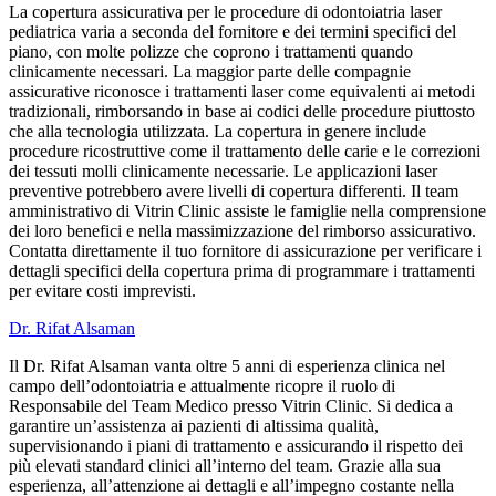
La copertura assicurativa per le procedure di odontoiatria laser
pediatrica varia a seconda del fornitore e dei termini specifici del
piano, con molte polizze che coprono i trattamenti quando
clinicamente necessari. La maggior parte delle compagnie
assicurative riconosce i trattamenti laser come equivalenti ai metodi
tradizionali, rimborsando in base ai codici delle procedure piuttosto
che alla tecnologia utilizzata. La copertura in genere include
procedure ricostruttive come il trattamento delle carie e le correzioni
dei tessuti molli clinicamente necessarie. Le applicazioni laser
preventive potrebbero avere livelli di copertura differenti. Il team
amministrativo di Vitrin Clinic assiste le famiglie nella comprensione
dei loro benefici e nella massimizzazione del rimborso assicurativo.
Contatta direttamente il tuo fornitore di assicurazione per verificare i
dettagli specifici della copertura prima di programmare i trattamenti
per evitare costi imprevisti.
Dr. Rifat Alsaman
Il Dr. Rifat Alsaman vanta oltre 5 anni di esperienza clinica nel
campo dell’odontoiatria e attualmente ricopre il ruolo di
Responsabile del Team Medico presso Vitrin Clinic. Si dedica a
garantire un’assistenza ai pazienti di altissima qualità,
supervisionando i piani di trattamento e assicurando il rispetto dei
più elevati standard clinici all’interno del team. Grazie alla sua
esperienza, all’attenzione ai dettagli e all’impegno costante nella