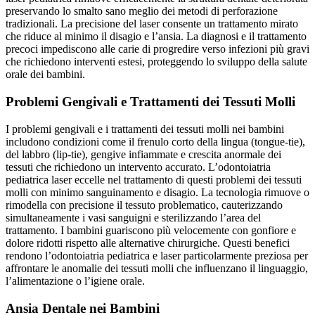
preservando lo smalto sano meglio dei metodi di perforazione
tradizionali. La precisione del laser consente un trattamento mirato
che riduce al minimo il disagio e l’ansia. La diagnosi e il trattamento
precoci impediscono alle carie di progredire verso infezioni più gravi
che richiedono interventi estesi, proteggendo lo sviluppo della salute
orale dei bambini.
Problemi Gengivali e Trattamenti dei Tessuti Molli
I problemi gengivali e i trattamenti dei tessuti molli nei bambini
includono condizioni come il frenulo corto della lingua (tongue-tie),
del labbro (lip-tie), gengive infiammate e crescita anormale dei
tessuti che richiedono un intervento accurato. L’odontoiatria
pediatrica laser eccelle nel trattamento di questi problemi dei tessuti
molli con minimo sanguinamento e disagio. La tecnologia rimuove o
rimodella con precisione il tessuto problematico, cauterizzando
simultaneamente i vasi sanguigni e sterilizzando l’area del
trattamento. I bambini guariscono più velocemente con gonfiore e
dolore ridotti rispetto alle alternative chirurgiche. Questi benefici
rendono l’odontoiatria pediatrica e laser particolarmente preziosa per
affrontare le anomalie dei tessuti molli che influenzano il linguaggio,
l’alimentazione o l’igiene orale.
Ansia Dentale nei Bambini