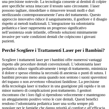
una precisione notevole. La tecnologia consente ai dentisti di colpire
aree specifiche senza intaccare il tessuto sano circostante. I laser
possono tagliare, rimodellare o rimuovere tessuti molli e duri
sterilizzando contemporaneamente l’area del trattamento. Questo
approccio innovativo riduce il sanguinamento, il gonfiore e il disagio
rispetto ai metodi tradizionali. L’integrazione tra odontoiatria
pediatrica e laser rappresenta un progresso significativo
nell’assistenza orale infantile, offrendo soluzioni minimamente
invasive per varie condizioni dentali che colpiscono i giovani
pazienti.
Perché Scegliere i Trattamenti Laser per i Bambini?
Scegliere i trattamenti laser per i bambini offre numerosi vantaggi
rispetto alle procedure dentali convenzionali. L’odontoiatria laser
pediatrica riduce significativamente i tempi di trattamento, minimizza
il dolore e spesso elimina la necessità di anestesia o punti di sutura. I
bambini provano meno ansia quando non sentono i suoni spaventosi
del trapano o non avvertono vibrazioni fastidiose. La precisione
della tecnologia laser si traduce in una guarigione più rapida e in un
minor numero di complicazioni post-trattamento. I genitori
riscontrano che i loro figli si riprendono velocemente e mantengono
un atteggiamento positivo verso le cure dentali. Questi benefici
rendono l’odontoiatria pediatrica laser una scelta sempre più
popolare per le famiglie che danno priorità al comfort e all’efficacia.