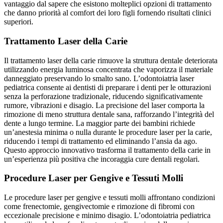
vantaggio dal sapere che esistono molteplici opzioni di trattamento
che danno priorità al comfort dei loro figli fornendo risultati clinici
superiori.
Trattamento Laser della Carie
Il trattamento laser della carie rimuove la struttura dentale deteriorata
utilizzando energia luminosa concentrata che vaporizza il materiale
danneggiato preservando lo smalto sano. L’odontoiatria laser
pediatrica consente ai dentisti di preparare i denti per le otturazioni
senza la perforazione tradizionale, riducendo significativamente
rumore, vibrazioni e disagio. La precisione del laser comporta la
rimozione di meno struttura dentale sana, rafforzando l’integrità del
dente a lungo termine. La maggior parte dei bambini richiede
un’anestesia minima o nulla durante le procedure laser per la carie,
riducendo i tempi di trattamento ed eliminando l’ansia da ago.
Questo approccio innovativo trasforma il trattamento della carie in
un’esperienza più positiva che incoraggia cure dentali regolari.
Procedure Laser per Gengive e Tessuti Molli
Le procedure laser per gengive e tessuti molli affrontano condizioni
come frenectomie, gengivectomie e rimozione di fibromi con
eccezionale precisione e minimo disagio. L’odontoiatria pediatrica