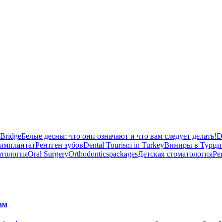
 Bridge
Белые десны: что они означают и что вам следует делать!
D
имплантат
Рентген зубов
Dental Tourism in Turkey
Виниры в Турци
атология
Oral Surgery
Orthodontics
packages
Детская стоматология
Pe
ам