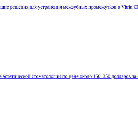
учшие решения для устранения межзубных промежутков в Vitrin C
эстетической стоматологии по цене около 150–350 долларов за о