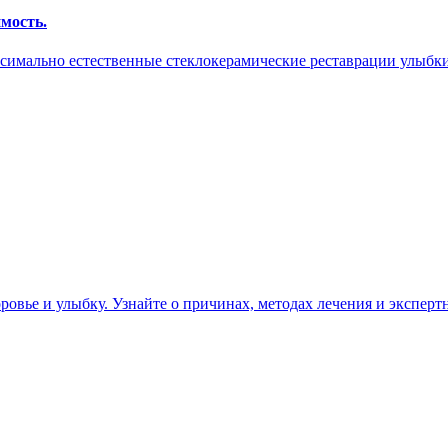
мость.
симально естественные стеклокерамические реставрации улыбки
вье и улыбку. Узнайте о причинах, методах лечения и экспертны