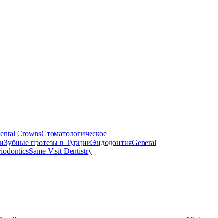
ental Crowns
Стоматологическое
и
Зубные протезы в Турции
Эндодонтия
General
riodontics
Same Visit Dentistry