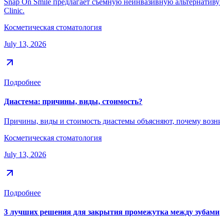
Snap On Smile предлагает съемную неинвазивную альтернативу
Clinic.
Косметическая стоматология
July 13, 2026
Подробнее
Диастема: причины, виды, стоимость?
Причины, виды и стоимость диастемы объясняют, почему возн
Косметическая стоматология
July 13, 2026
Подробнее
3 лучших решения для закрытия промежутка между зубами