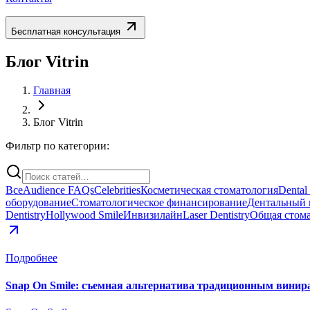
Бесплатная консультация
Блог Vitrin
Главная
Блог Vitrin
Фильтр по категории:
Все
Audience FAQs
Celebrities
Косметическая стоматология
Dental
оборудование
Стоматологическое финансирование
Дентальный 
Dentistry
Hollywood Smile
Инвизилайн
Laser Dentistry
Общая стом
Подробнее
Snap On Smile: съемная альтернатива традиционным винир