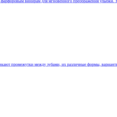
 фарфоровым винирам для мгновенного преображения улыбки. Узн
икают промежутки между зубами, их различные формы, вариант