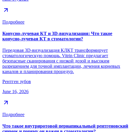
Подробнее
Конусно-лучевая КТ и 3D-визуализация: Что такое
конусно-лучевая КТ в стоматологии?
Передовая 3D-визуализация КЛКТ трансформирует
стоматологическую помощь. Vitrin Clinic предлагает
безопасные сканирования с низкой дозой и высоким
разрешением для точной имплантации, лечения корневых
каналов и планирования процедур.
Рентген зубов
June 16, 2026
Подробнее
Что такое внутриротовой периапикальный рентгеновский
снимок и почему он важен в стоматологии?