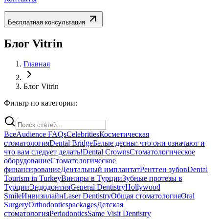
Бесплатная консультация
Блог Vitrin
Главная
Блог Vitrin
Фильтр по категории:
Все
Audience FAQs
Celebrities
Косметическая
стоматология
Dental Bridge
Белые десны: что они означают и
что вам следует делать!
Dental Crowns
Стоматологическое
оборудование
Стоматологическое
финансирование
Дентальный имплантат
Рентген зубов
Dental
Tourism in Turkey
Виниры в Турции
Зубные протезы в
Турции
Эндодонтия
General Dentistry
Hollywood
Smile
Инвизилайн
Laser Dentistry
Общая стоматология
Oral
Surgery
Orthodontics
packages
Детская
стоматология
Periodontics
Same Visit Dentistry