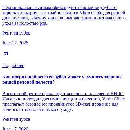
Периапикальные снимки фиксируют полный вид зуба от
коронки до корня, что крайне важно в Vitrin Clinic для ранней
диагностики, лечения каналов, имплантации и оптимального
ухода за полостью рта.
Рентген зубов
June 17, 2026
Подробнее
Как внеротовой рентген зубов может улучшить здоровье
вашей ротовой полости?
Внеротовой рентген фиксирует всю челюсть, череп и ВНЧС.
Идеально подходит для имплантации и брекетов, Vitrin Clinic
предлагает безопасное продвинутое 3D-сканирование для
точного стоматологического ухода.
Рентген зубов
June 17, 2026