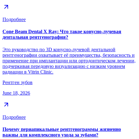
Подробнее
Cone Beam Dental X Ray: Что такое конусно-лучевая
дентальная рентгенография?
Это руководство по 3D конусно-лучевой дентальной
рентгенографии охватывает её преимущества, безопасность и
применение при имплантации или ортодонтическом лечении,
подчеркивая передовую визуализацию с низким уровнем
радиации в Vitrin Clinic.
Рентген зубов
June 18, 2026
Подробнее
Почему периапикальные рентгенограммы жизненно
важны для комплексного ухода за зубами?