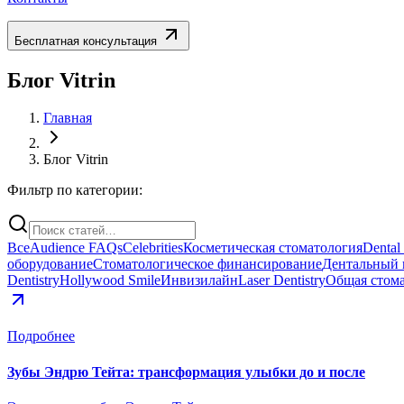
Бесплатная консультация
Блог Vitrin
Главная
Блог Vitrin
Фильтр по категории:
Все
Audience FAQs
Celebrities
Косметическая стоматология
Dental
оборудование
Стоматологическое финансирование
Дентальный 
Dentistry
Hollywood Smile
Инвизилайн
Laser Dentistry
Общая стом
Подробнее
Зубы Эндрю Тейта: трансформация улыбки до и после