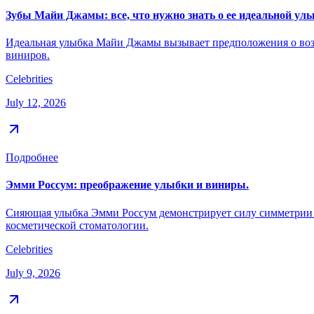
Зубы Майи Джамы: все, что нужно знать о ее идеальной улы
Идеальная улыбка Майи Джамы вызывает предположения о возм
виниров.
Celebrities
July 12, 2026
Подробнее
Эмми Россум: преображение улыбки и виниры.
Сияющая улыбка Эмми Россум демонстрирует силу симметрии и
косметической стоматологии.
Celebrities
July 9, 2026