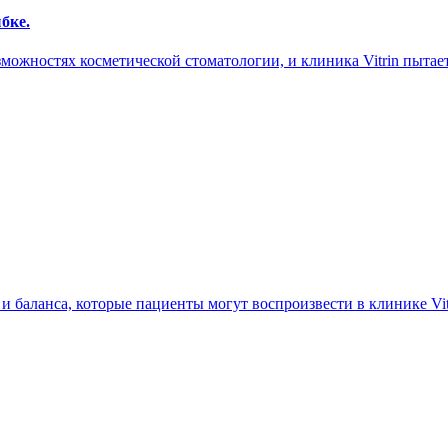
бке.
ожностях косметической стоматологии, и клиника Vitrin пытае
 баланса, которые пациенты могут воспроизвести в клинике V