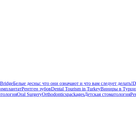
 Bridge
Белые десны: что они означают и что вам следует делать!
D
имплантат
Рентген зубов
Dental Tourism in Turkey
Виниры в Турци
атология
Oral Surgery
Orthodontics
packages
Детская стоматология
Pe