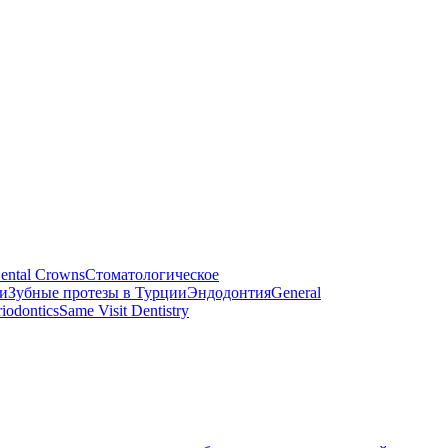
ental Crowns
Стоматологическое
и
Зубные протезы в Турции
Эндодонтия
General
riodontics
Same Visit Dentistry