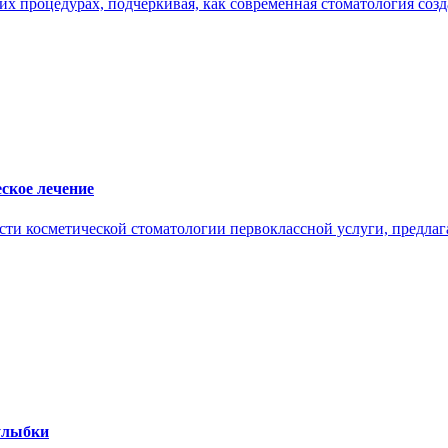
 процедурах, подчеркивая, как современная стоматология созд
ское лечение
и косметической стоматологии первоклассной услуги, предлага
улыбки