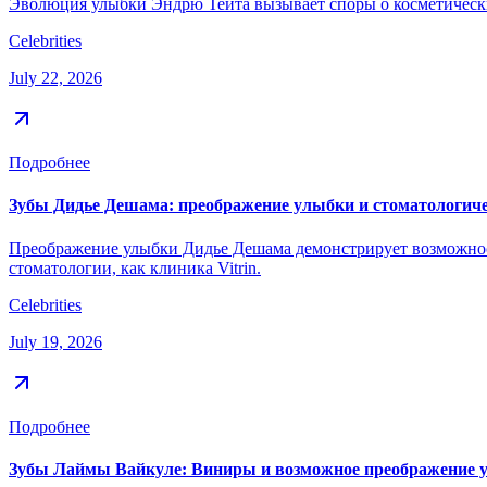
Эволюция улыбки Эндрю Тейта вызывает споры о косметических
Celebrities
July 22, 2026
Подробнее
Зубы Дидье Дешама: преображение улыбки и стоматологиче
Преображение улыбки Дидье Дешама демонстрирует возможност
стоматологии, как клиника Vitrin.
Celebrities
July 19, 2026
Подробнее
Зубы Лаймы Вайкуле: Виниры и возможное преображение 