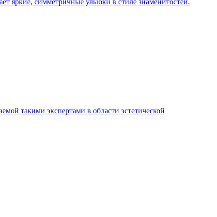
ает яркие, симметричные улыбки в стиле знаменитостей.
емой такими экспертами в области эстетической