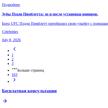
Подробнее
Зубы Пэдди Пимблетта: до и после установки виниров.
Боец UFC Пэдди Пимблетт преобразил свою улыбку с помощью 
Celebrities
July 8, 2026
1
2
3
Больше страниц
163
Бесплатная консультация