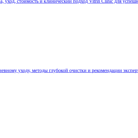
а, уход, стоимость и клинический подход Vitrin Clinic для успеш
едневному уходу, методы глубокой очистки и рекомендации эксп