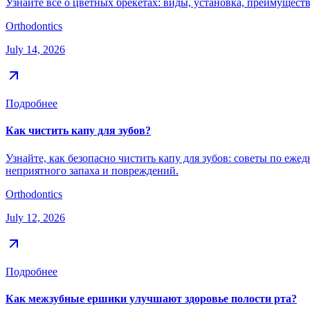
Узнайте все о цветных брекетах: виды, установка, преимуществ
Orthodontics
July 14, 2026
Подробнее
Как чистить капу для зубов?
Узнайте, как безопасно чистить капу для зубов: советы по еж
неприятного запаха и повреждений.
Orthodontics
July 12, 2026
Подробнее
Как межзубные ершики улучшают здоровье полости рта?