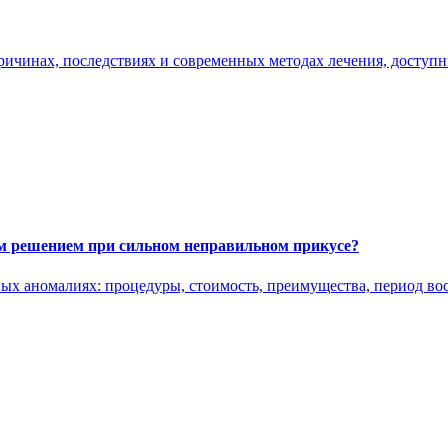
ричинах, последствиях и современных методах лечения, доступных
м решением при сильном неправильном прикусе?
ых аномалиях: процедуры, стоимость, преимущества, период вос