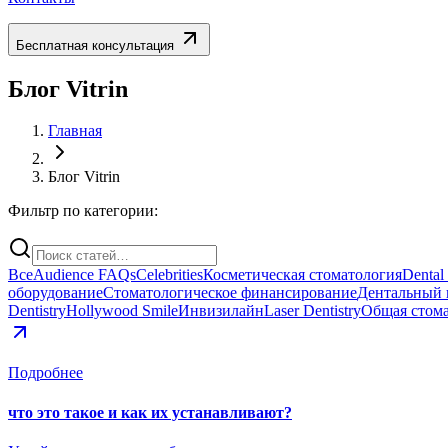
Бесплатная консультация
Блог Vitrin
Главная
Блог Vitrin
Фильтр по категории:
Все
Audience FAQs
Celebrities
Косметическая стоматология
Dental
оборудование
Стоматологическое финансирование
Дентальный 
Dentistry
Hollywood Smile
Инвизилайн
Laser Dentistry
Общая стом
Подробнее
что это такое и как их устанавливают?