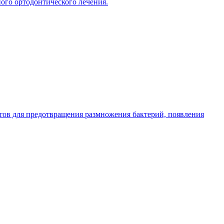
ного ортодонтического лечения.
ертов для предотвращения размножения бактерий, появления