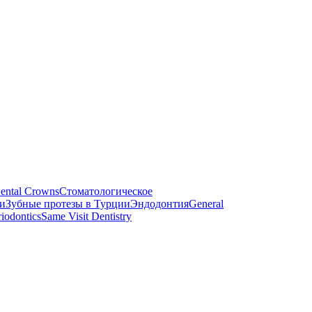
ental Crowns
Стоматологическое
и
Зубные протезы в Турции
Эндодонтия
General
riodontics
Same Visit Dentistry