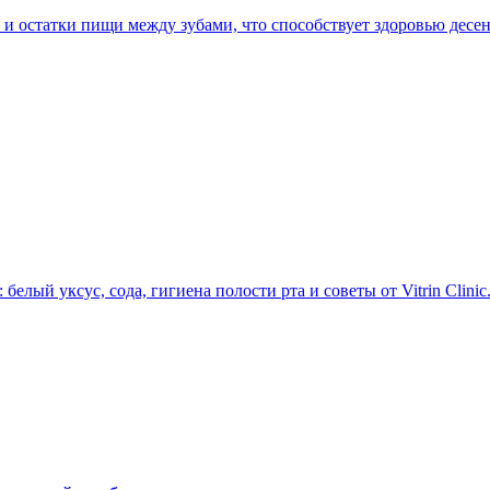
т и остатки пищи между зубами, что способствует здоровью десе
елый уксус, сода, гигиена полости рта и советы от Vitrin Clinic