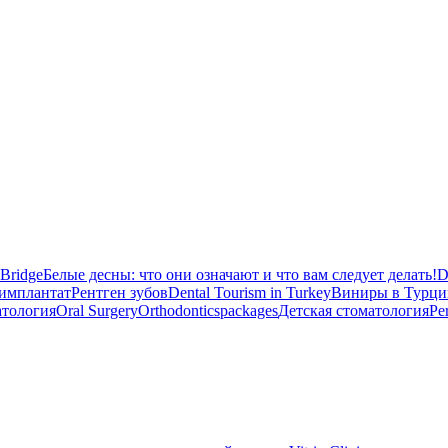
 Bridge
Белые десны: что они означают и что вам следует делать!
D
имплантат
Рентген зубов
Dental Tourism in Turkey
Виниры в Турци
атология
Oral Surgery
Orthodontics
packages
Детская стоматология
Pe