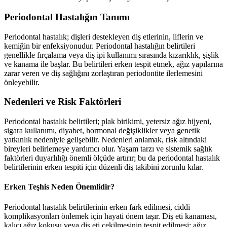
Periodontal Hastalığın Tanımı
Periodontal hastalık; dişleri destekleyen diş etlerinin, liflerin ve
kemiğin bir enfeksiyonudur. Periodontal hastalığın belirtileri
genellikle fırçalama veya diş ipi kullanımı sırasında kızarıklık, şişlik
ve kanama ile başlar. Bu belirtileri erken tespit etmek, ağız yapılarına
zarar veren ve diş sağlığını zorlaştıran periodontite ilerlemesini
önleyebilir.
Nedenleri ve Risk Faktörleri
Periodontal hastalık belirtileri; plak birikimi, yetersiz ağız hijyeni,
sigara kullanımı, diyabet, hormonal değişiklikler veya genetik
yatkınlık nedeniyle gelişebilir. Nedenleri anlamak, risk altındaki
bireyleri belirlemeye yardımcı olur. Yaşam tarzı ve sistemik sağlık
faktörleri duyarlılığı önemli ölçüde artırır; bu da periodontal hastalık
belirtilerinin erken tespiti için düzenli diş takibini zorunlu kılar.
Erken Teşhis Neden Önemlidir?
Periodontal hastalık belirtilerinin erken fark edilmesi, ciddi
komplikasyonları önlemek için hayati önem taşır. Diş eti kanaması,
kalıcı ağız kokusu veya diş eti çekilmesinin tespit edilmesi; ağız