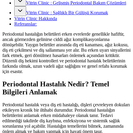
Vitrin Clinic : Gelişmiş Periodontal Bakım Çözümleri
Vitrin Clinic : Sağlıklı Bir Gülüşü Korumak
Vitrin Clinic Hakkında
Referanslar:
Periodontal hastalığın belirtileri erken evrelerde genellikle hafiftir,
ancak görmezden gelinirse ciddi ağız komplikasyonlarına
dönüşebilir. Yaygın belirtiler arasında diş eti kanaması, ağız kokusu,
diş eti çekilmesi ve diş sallanması yer alır. Bu erken uyarı sinyallerini
fark etmek, geri dönülmez hasarları önlemek açısından kritiktir.
Düzenli diş hekimi kontrolleri ve periodontal hastalık belirtilerinin
farkında olmak, uzun vadeli ağız sağlığını ve genel refahı korumak
için esastır.
Periodontal Hastalık Nedir? Temel
Bilgileri Anlamak
Periodontal hastalık veya diş eti hastalığı, dişleri çevreleyen dokuları
etkileyen kronik bir iltihabi durumdur. Periodontal hastalığın
belirtilerini anlamak erken müdahaleye olanak tanır. Tedavi
edilmediği takdirde diş kaybına, enfeksiyona ve sistemik sağlık
sorunlarına yol açabilir. Hastalığın temellerini bilmek, zamanında
önlem almak ve bakım yapmak için hayati önem taşır.