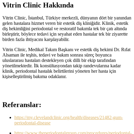
Vitrin Clinic Hakkında
Vitrin Clinic, İstanbul, Türkiye merkezli, dünyanın dört bir yanından
gelen hastalara hizmet veren bir estetik diş kliniğidir. Klinik, estetik
diş hekimliğini periodontal ve restoratif bakımla tek bir çatı altında
birleştirir, böylece tedavi için seyahat eden hastalar tek bir ziyarette
birden fazla ihtiyacını karşılayabilir.
Vitrin Clinic, Medikal Takım Başkanı ve estetik diş hekimi Dr. Rıfat
Alsaman ile teşhis, tedavi ve bakım sonrası süreç boyunca
uluslararası hastaları destekleyen çok dilli bir ekip tarafından
yönetilmektedir. İlk konsültasyondan takip randevularına kadar
klinik, periodontal hastalık belirtilerini yöneten her hasta için
kişiselleştirilmiş bakıma odaklanır.
Referanslar:
https://my.clevelandclinic.org/health/diseases/21482-gum-
periodontal-disease
https://www.theperiodontalgroup.com/procedures/periodontal-