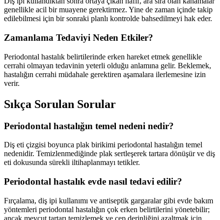
Diş ipi kullandıktan sonra ortaya çıkan hafif, ara sıra olan kanamalar
genellikle acil bir muayene gerektirmez. Yine de zaman içinde takip
edilebilmesi için bir sonraki planlı kontrolde bahsedilmeyi hak eder.
Zamanlama Tedaviyi Neden Etkiler?
Periodontal hastalık belirtilerinde erken hareket etmek genellikle
cerrahi olmayan tedavinin yeterli olduğu anlamına gelir. Beklemek,
hastalığın cerrahi müdahale gerektiren aşamalara ilerlemesine izin
verir.
Sıkça Sorulan Sorular
Periodontal hastalığın temel nedeni nedir?
Diş eti çizgisi boyunca plak birikimi periodontal hastalığın temel
nedenidir. Temizlenmediğinde plak sertleşerek tartara dönüşür ve diş
eti dokusunda sürekli iltihaplanmayı tetikler.
Periodontal hastalık evde nasıl tedavi edilir?
Fırçalama, diş ipi kullanımı ve antiseptik gargaralar gibi evde bakım
yöntemleri periodontal hastalığın çok erken belirtilerini yönetebilir;
ancak mevcut tartarı temizlemek ve cep derinliğini azaltmak için