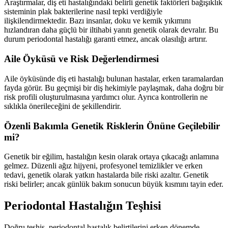
Araştırmalar, diş eti hastalığındaki belirli genetik faktörleri bağışıklık
sisteminin plak bakterilerine nasıl tepki verdiğiyle
ilişkilendirmektedir. Bazı insanlar, doku ve kemik yıkımını
hızlandıran daha güçlü bir iltihabi yanıtı genetik olarak devralır. Bu
durum periodontal hastalığı garanti etmez, ancak olasılığı artırır.
Aile Öyküsü ve Risk Değerlendirmesi
Aile öyküsünde diş eti hastalığı bulunan hastalar, erken taramalardan
fayda görür. Bu geçmişi bir diş hekimiyle paylaşmak, daha doğru bir
risk profili oluşturulmasına yardımcı olur. Ayrıca kontrollerin ne
sıklıkla önerileceğini de şekillendirir.
Özenli Bakımla Genetik Risklerin Önüne Geçilebilir
mi?
Genetik bir eğilim, hastalığın kesin olarak ortaya çıkacağı anlamına
gelmez. Düzenli ağız hijyeni, profesyonel temizlikler ve erken
tedavi, genetik olarak yatkın hastalarda bile riski azaltır. Genetik
riski belirler; ancak günlük bakım sonucun büyük kısmını tayin eder.
Periodontal Hastalığın Teşhisi
Doğru teşhis, periodontal hastalık belirtilerini erken dönemde