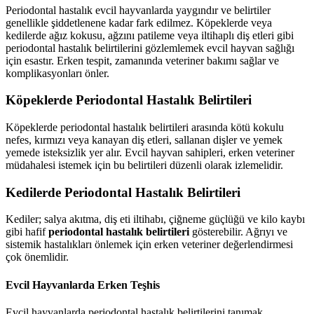
Periodontal hastalık evcil hayvanlarda yaygındır ve belirtiler
genellikle şiddetlenene kadar fark edilmez. Köpeklerde veya
kedilerde ağız kokusu, ağzını patileme veya iltihaplı diş etleri gibi
periodontal hastalık belirtilerini gözlemlemek evcil hayvan sağlığı
için esastır. Erken tespit, zamanında veteriner bakımı sağlar ve
komplikasyonları önler.
Köpeklerde Periodontal Hastalık Belirtileri
Köpeklerde periodontal hastalık belirtileri arasında kötü kokulu
nefes, kırmızı veya kanayan diş etleri, sallanan dişler ve yemek
yemede isteksizlik yer alır. Evcil hayvan sahipleri, erken veteriner
müdahalesi istemek için bu belirtileri düzenli olarak izlemelidir.
Kedilerde Periodontal Hastalık Belirtileri
Kediler; salya akıtma, diş eti iltihabı, çiğneme güçlüğü ve kilo kaybı
gibi hafif
periodontal hastalık belirtileri
gösterebilir. Ağrıyı ve
sistemik hastalıkları önlemek için erken veteriner değerlendirmesi
çok önemlidir.
Evcil Hayvanlarda Erken Teşhis
Evcil hayvanlarda periodontal hastalık belirtilerini tanımak,