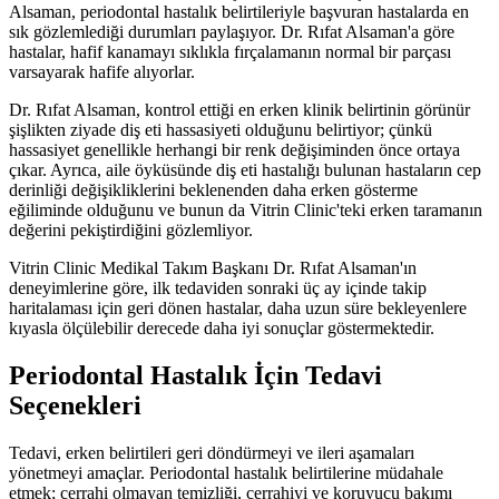
Alsaman, periodontal hastalık belirtileriyle başvuran hastalarda en
sık gözlemlediği durumları paylaşıyor. Dr. Rıfat Alsaman'a göre
hastalar, hafif kanamayı sıklıkla fırçalamanın normal bir parçası
varsayarak hafife alıyorlar.
Dr. Rıfat Alsaman, kontrol ettiği en erken klinik belirtinin görünür
şişlikten ziyade diş eti hassasiyeti olduğunu belirtiyor; çünkü
hassasiyet genellikle herhangi bir renk değişiminden önce ortaya
çıkar. Ayrıca, aile öyküsünde diş eti hastalığı bulunan hastaların cep
derinliği değişikliklerini beklenenden daha erken gösterme
eğiliminde olduğunu ve bunun da Vitrin Clinic'teki erken taramanın
değerini pekiştirdiğini gözlemliyor.
Vitrin Clinic Medikal Takım Başkanı Dr. Rıfat Alsaman'ın
deneyimlerine göre, ilk tedaviden sonraki üç ay içinde takip
haritalaması için geri dönen hastalar, daha uzun süre bekleyenlere
kıyasla ölçülebilir derecede daha iyi sonuçlar göstermektedir.
Periodontal Hastalık İçin Tedavi
Seçenekleri
Tedavi, erken belirtileri geri döndürmeyi ve ileri aşamaları
yönetmeyi amaçlar. Periodontal hastalık belirtilerine müdahale
etmek; cerrahi olmayan temizliği, cerrahiyi ve koruyucu bakımı