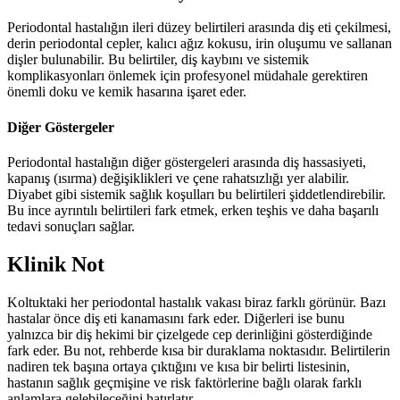
Periodontal hastalığın ileri düzey belirtileri arasında diş eti çekilmesi,
derin periodontal cepler, kalıcı ağız kokusu, irin oluşumu ve sallanan
dişler bulunabilir. Bu belirtiler, diş kaybını ve sistemik
komplikasyonları önlemek için profesyonel müdahale gerektiren
önemli doku ve kemik hasarına işaret eder.
Diğer Göstergeler
Periodontal hastalığın diğer göstergeleri arasında diş hassasiyeti,
kapanış (ısırma) değişiklikleri ve çene rahatsızlığı yer alabilir.
Diyabet gibi sistemik sağlık koşulları bu belirtileri şiddetlendirebilir.
Bu ince ayrıntılı belirtileri fark etmek, erken teşhis ve daha başarılı
tedavi sonuçları sağlar.
Klinik Not
Koltuktaki her periodontal hastalık vakası biraz farklı görünür. Bazı
hastalar önce diş eti kanamasını fark eder. Diğerleri ise bunu
yalnızca bir diş hekimi bir çizelgede cep derinliğini gösterdiğinde
fark eder. Bu not, rehberde kısa bir duraklama noktasıdır. Belirtilerin
nadiren tek başına ortaya çıktığını ve kısa bir belirti listesinin,
hastanın sağlık geçmişine ve risk faktörlerine bağlı olarak farklı
anlamlara gelebileceğini hatırlatır.