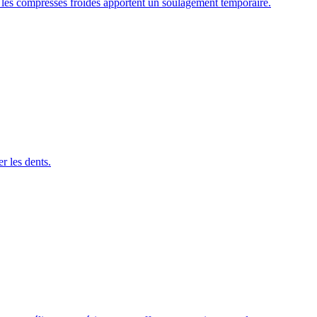
et les compresses froides apportent un soulagement temporaire.
r les dents.