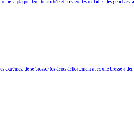
élimine la plaque dentaire cachée et prévient les maladies des gencives, 
aires extrêmes, de se brosser les dents délicatement avec une brosse à de