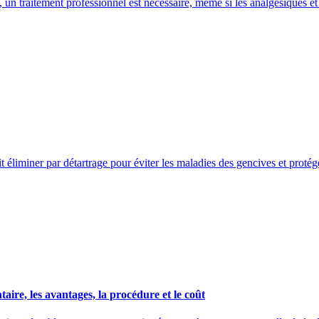
s, un traitement professionnel est nécessaire, même si les analgésiques 
it éliminer par détartrage pour éviter les maladies des gencives et protége
aire, les avantages, la procédure et le coût