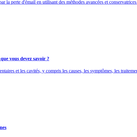
 par la perte d'émail en utilisant des méthodes avancées et conservatrices
e que vous devez savoir ?
taires et les cavités, y compris les causes, les symptômes, les traitemen
rnes