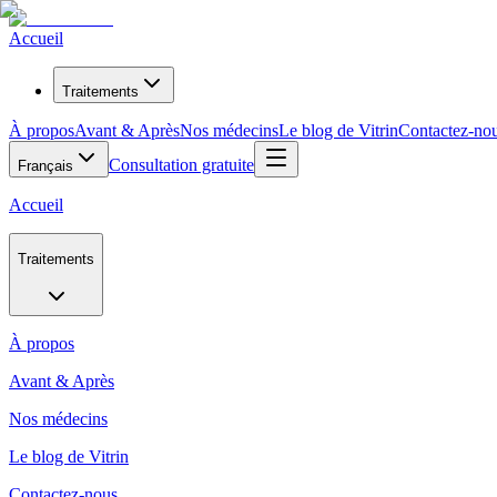
Accueil
Traitements
À propos
Avant & Après
Nos médecins
Le blog de Vitrin
Contactez-no
Consultation gratuite
Français
Accueil
Traitements
À propos
Avant & Après
Nos médecins
Le blog de Vitrin
Contactez-nous