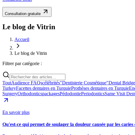
Consultation gratuite
Le blog de Vitrin
Accueil
Le blog de Vitrin
Filtrer par catégorie :
Tout
Audience FAQs
célébrités
"Dentisterie Cosmétique"
Dental Bridg
Turkey
Facettes dentaires en Turquie
Prothèses dentaires en Turquie
En
Surgery
Orthodontics
packages
Pédodontie
Periodontics
Same Visit Dent
En savoir plus
Qu'est-ce qui permet de soulager la douleur causée par les caries 