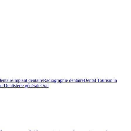
entaire
Implant dentaire
Radiographie dentaire
Dental Tourism in
ser
Dentisterie générale
Oral