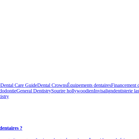
e
Dental Care Guide
Dental Crowns
Équipements dentaires
Financement d
dodontie
General Dentistry
Sourire hollywoodien
Invisalign
dentisterie la
istry
dentaires ?