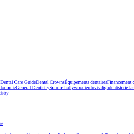
e
Dental Care Guide
Dental Crowns
Équipements dentaires
Financement d
dodontie
General Dentistry
Sourire hollywoodien
Invisalign
dentisterie la
istry
es