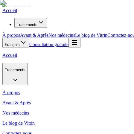
Accueil
Traitements
À propos
Avant & Après
Nos médecins
Le blog de Vitrin
Contactez-no
Consultation gratuite
Français
Accueil
Traitements
À propos
Avant & Après
Nos médecins
Le blog de Vitrin
Contactez-nous