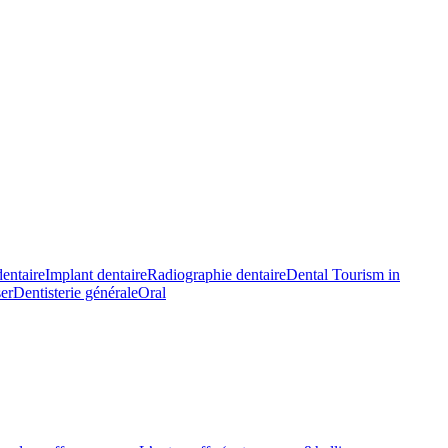
entaire
Implant dentaire
Radiographie dentaire
Dental Tourism in
ser
Dentisterie générale
Oral