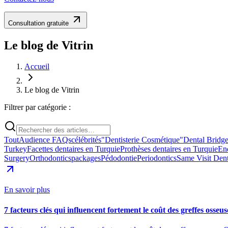
Consultation gratuite
Le blog de Vitrin
Accueil
Le blog de Vitrin
Filtrer par catégorie :
Tout
Audience FAQs
célébrités
"Dentisterie Cosmétique"
Dental Bridg
Turkey
Facettes dentaires en Turquie
Prothèses dentaires en Turquie
En
Surgery
Orthodontics
packages
Pédodontie
Periodontics
Same Visit Dent
En savoir plus
7 facteurs clés qui influencent fortement le coût des greffes osseus