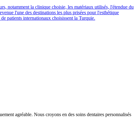
s, notamment la clinique choisie, les matériaux utilisés, l'étendue du
evenue l'une des destinations les plus prisées pour l'esthétique
 de patients internationaux choisissent la Turquie.
iquement agréable. Nous croyons en des soins dentaires personnalisés