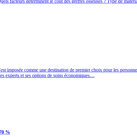
 Quels facteurs déterminent le coût des greffes osseuses ? Type de matér
s’est imposée comme une destination de premier choix pour les personnes
stes experts et ses options de soins économiques…
 70 %