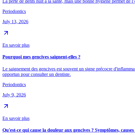
La perte de dents nuit à la santé, mais une bonne hygiène permet de l’é
Periodontics
July 13, 2026
En savoir plus
Pourquoi mes gencives saignent-elles ?
Le saignement des gencives est souvent un signe précocre d'inflammat
opportun pour consulter un dentiste.
Periodontics
July 9, 2026
En savoir plus
Qu'est-ce qui cause la douleur aux gencives ? Symptômes, causes 