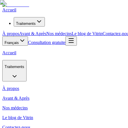
Accueil
Traitements
À propos
Avant & Après
Nos médecins
Le blog de Vitrin
Contactez-no
Consultation gratuite
Français
Accueil
Traitements
À propos
Avant & Après
Nos médecins
Le blog de Vitrin
Contactez-nous