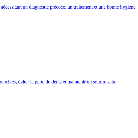
 nécessitant un diagnostic précoce, un traitement et une bonne hygiène
ncives, éviter la perte de dents et maintenir un sourire sain.