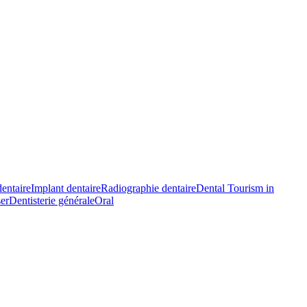
entaire
Implant dentaire
Radiographie dentaire
Dental Tourism in
ser
Dentisterie générale
Oral