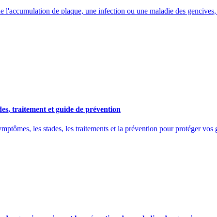
ue l'accumulation de plaque, une infection ou une maladie des gencives,
es, traitement et guide de prévention
ptômes, les stades, les traitements et la prévention pour protéger vos ge