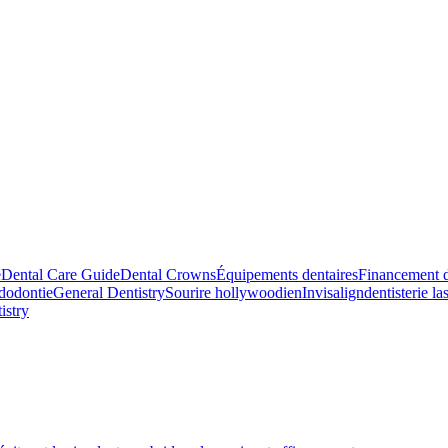
e
Dental Care Guide
Dental Crowns
Équipements dentaires
Financement d
dodontie
General Dentistry
Sourire hollywoodien
Invisalign
dentisterie la
istry