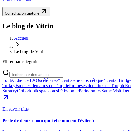
Consultation gratuite
Le blog de Vitrin
Accueil
Le blog de Vitrin
Filtrer par catégorie :
Tout
Audience FAQs
célébrités
"Dentisterie Cosmétique"
Dental Bridg
Turkey
Facettes dentaires en Turquie
Prothèses dentaires en Turquie
En
Surgery
Orthodontics
packages
Pédodontie
Periodontics
Same Visit Dent
En savoir plus
Perte de dents : pourquoi et comment l'éviter ?