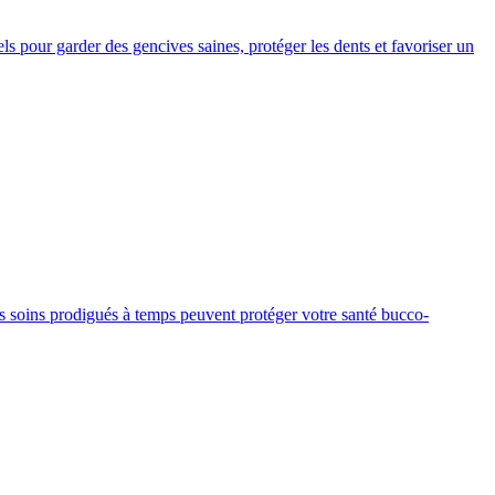
s pour garder des gencives saines, protéger les dents et favoriser un
 soins prodigués à temps peuvent protéger votre santé bucco-