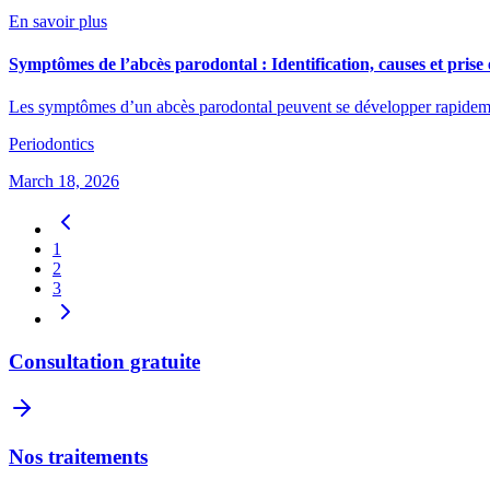
En savoir plus
Symptômes de l’abcès parodontal : Identification, causes et prise 
Les symptômes d’un abcès parodontal peuvent se développer rapidement 
Periodontics
March 18, 2026
1
2
3
Consultation gratuite
Nos traitements