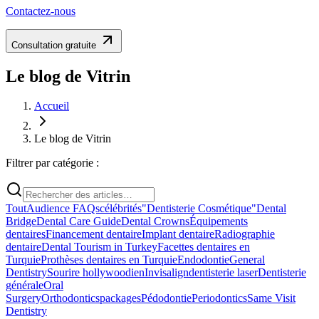
Contactez-nous
Consultation gratuite
Le blog de Vitrin
Accueil
Le blog de Vitrin
Filtrer par catégorie :
Tout
Audience FAQs
célébrités
"Dentisterie Cosmétique"
Dental
Bridge
Dental Care Guide
Dental Crowns
Équipements
dentaires
Financement dentaire
Implant dentaire
Radiographie
dentaire
Dental Tourism in Turkey
Facettes dentaires en
Turquie
Prothèses dentaires en Turquie
Endodontie
General
Dentistry
Sourire hollywoodien
Invisalign
dentisterie laser
Dentisterie
générale
Oral
Surgery
Orthodontics
packages
Pédodontie
Periodontics
Same Visit
Dentistry