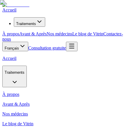
Accueil
Traitements
À propos
Avant & Après
Nos médecins
Le blog de Vitrin
Contactez-
nous
Consultation gratuite
Français
Accueil
Traitements
À propos
Avant & Après
Nos médecins
Le blog de Vitrin