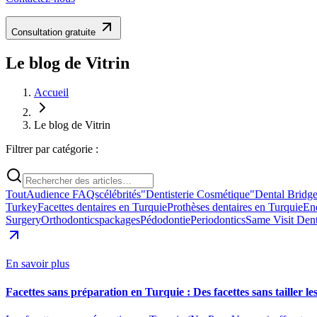
Consultation gratuite
Le blog de Vitrin
Accueil
Le blog de Vitrin
Filtrer par catégorie :
Tout
Audience FAQs
célébrités
"Dentisterie Cosmétique"
Dental Bridg
Turkey
Facettes dentaires en Turquie
Prothèses dentaires en Turquie
En
Surgery
Orthodontics
packages
Pédodontie
Periodontics
Same Visit Dent
En savoir plus
Facettes sans préparation en Turquie : Des facettes sans tailler l