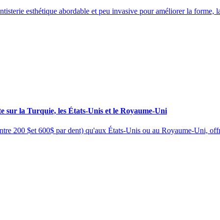
tisterie esthétique abordable et peu invasive pour améliorer la forme, la
ste sur la Turquie, les États-Unis et le Royaume-Uni
entre 200 $et 600$ par dent) qu'aux États-Unis ou au Royaume-Uni, offr