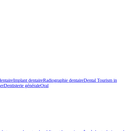
entaire
Implant dentaire
Radiographie dentaire
Dental Tourism in
ser
Dentisterie générale
Oral