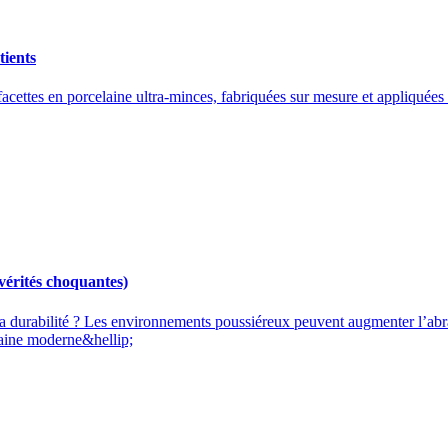
tients
cettes en porcelaine ultra-minces, fabriquées sur mesure et appliquées 
vérités choquantes)
 durabilité ? Les environnements poussiéreux peuvent augmenter l’abras
laine moderne&hellip;