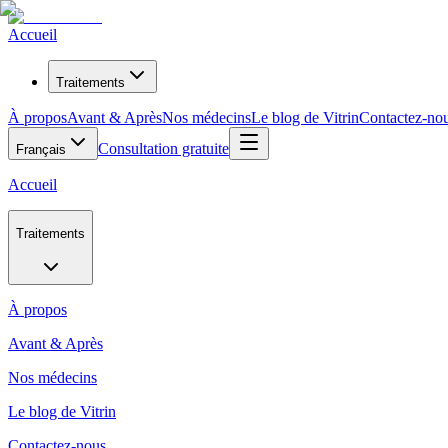
Accueil
Traitements
À propos
Avant & Après
Nos médecins
Le blog de Vitrin
Contactez-no
Consultation gratuite
Français
Accueil
Traitements
À propos
Avant & Après
Nos médecins
Le blog de Vitrin
Contactez-nous