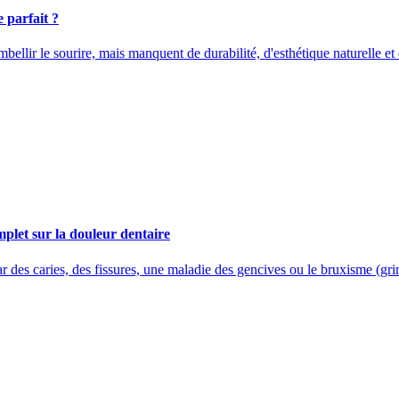
 parfait ?
ellir le sourire, mais manquent de durabilité, d'esthétique naturelle et d
mplet sur la douleur dentaire
r des caries, des fissures, une maladie des gencives ou le bruxisme (gri