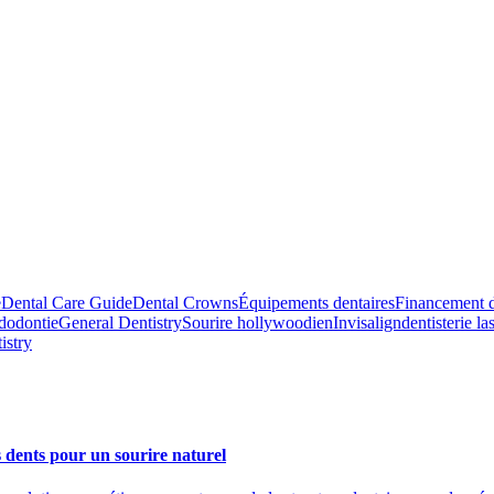
e
Dental Care Guide
Dental Crowns
Équipements dentaires
Financement d
dodontie
General Dentistry
Sourire hollywoodien
Invisalign
dentisterie la
istry
es dents pour un sourire naturel