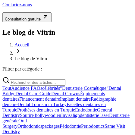
Contactez-nous
Consultation gratuite
Le blog de Vitrin
Accueil
Le blog de Vitrin
Filtrer par catégorie :
Tout
Audience FAQs
célébrités
"Dentisterie Cosmétique"
Dental
Bridge
Dental Care Guide
Dental Crowns
Équipements
dentaires
Financement dentaire
Implant dentaire
Radiographie
dentaire
Dental Tourism in Turkey
Facettes dentaires en
Turquie
Prothèses dentaires en Turquie
Endodontie
General
Dentistry
Sourire hollywoodien
Invisalign
dentisterie laser
Dentisterie
générale
Oral
Surgery
Orthodontics
packages
Pédodontie
Periodontics
Same Visit
Dentistry