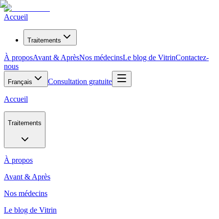
Accueil
Traitements
À propos
Avant & Après
Nos médecins
Le blog de Vitrin
Contactez-
nous
Consultation gratuite
Français
Accueil
Traitements
À propos
Avant & Après
Nos médecins
Le blog de Vitrin