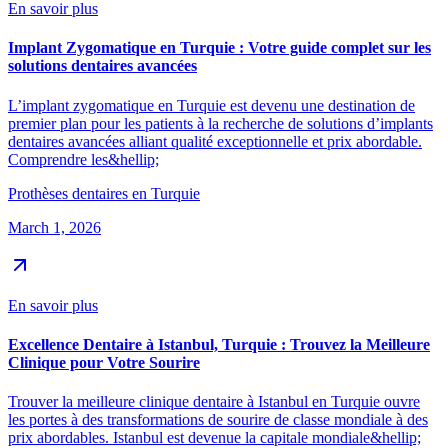
En savoir plus
Implant Zygomatique en Turquie : Votre guide complet sur les
solutions dentaires avancées
L’implant zygomatique en Turquie est devenu une destination de
premier plan pour les patients à la recherche de solutions d’implants
dentaires avancées alliant qualité exceptionnelle et prix abordable.
Comprendre les&hellip;
Prothèses dentaires en Turquie
March 1, 2026
En savoir plus
Excellence Dentaire à Istanbul, Turquie : Trouvez la Meilleure
Clinique pour Votre Sourire
Trouver la meilleure clinique dentaire à Istanbul en Turquie ouvre
les portes à des transformations de sourire de classe mondiale à des
prix abordables. Istanbul est devenue la capitale mondiale&hellip;