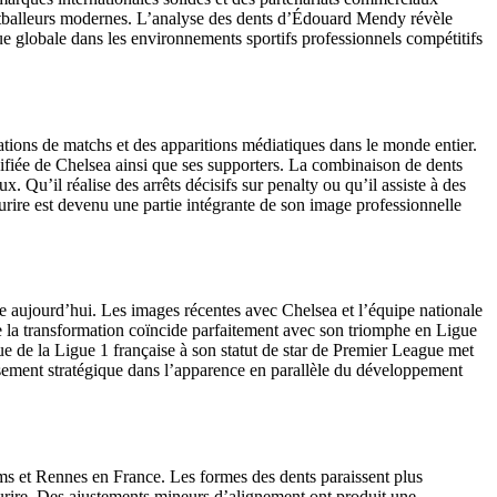
ootballeurs modernes. L’analyse des dents d’Édouard Mendy révèle
ue globale dans les environnements sportifs professionnels compétitifs
ations de matchs et des apparitions médiatiques dans le monde entier.
versifiée de Chelsea ainsi que ses supporters. La combinaison de dents
 Qu’il réalise des arrêts décisifs sur penalty ou qu’il assiste à des
rire est devenu une partie intégrante de son image professionnelle
 aujourd’hui. Les images récentes avec Chelsea et l’équipe nationale
de la transformation coïncide parfaitement avec son triomphe en Ligue
e de la Ligue 1 française à son statut de star de Premier League met
ssement stratégique dans l’apparence en parallèle du développement
s et Rennes en France. Les formes des dents paraissent plus
ourire. Des ajustements mineurs d’alignement ont produit une