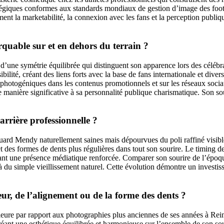
tratégiques conformes aux standards mondiaux de gestion d’image des f
nt la marketabilité, la connexion avec les fans et la perception publiq
quable sur et en dehors du terrain ?
d’une symétrie équilibrée qui distinguent son apparence lors des célébr
ssibilité, créant des liens forts avec la base de fans internationale et di
photogéniques dans les contenus promotionnels et sur les réseaux sociaux.
anière significative à sa personnalité publique charismatique. Son sou
arrière professionnelle ?
ard Mendy naturellement saines mais dépourvues du poli raffiné visible
t des formes de dents plus régulières dans tout son sourire. Le timing 
ant une présence médiatique renforcée. Comparer son sourire de l’époqu
 du simple vieillissement naturel. Cette évolution démontre un investi
leur, de l’alignement ou de la forme des dents ?
ure par rapport aux photographies plus anciennes de ses années à Reim
créant une esthétique équilibrée et harmonieuse sur l’ensemble de son s