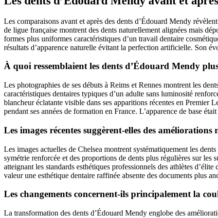
Les dents d’Édouard Mendy avant et aprè
Les comparaisons avant et après des dents d’Édouard Mendy révèlent d
de ligue française montrent des dents naturellement alignées mais dépo
formes plus uniformes caractéristiques d’un travail dentaire cosmétiqu
résultats d’apparence naturelle évitant la perfection artificielle. Son é
À quoi ressemblaient les dents d’Édouard Mendy plus 
Les photographies de ses débuts à Reims et Rennes montrent les dents 
caractéristiques dentaires typiques d’un adulte sans luminosité renfor
blancheur éclatante visible dans ses apparitions récentes en Premier Le
pendant ses années de formation en France. L’apparence de base était 
Les images récentes suggèrent-elles des améliorations 
Les images actuelles de Chelsea montrent systématiquement les dents 
symétrie renforcée et des proportions de dents plus régulières sur les 
atteignant les standards esthétiques professionnels des athlètes d’éli
valeur une esthétique dentaire raffinée absente des documents plus ancie
Les changements concernent-ils principalement la coul
La transformation des dents d’Édouard Mendy englobe des amélioration