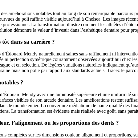
s
es améliorations notables tout au long de son remarquable parcours pr
urvues du poli raffiné visible aujourd’hui à Chelsea. Les images récent
e professionnel. La transformation illustre comment les athlètes d’élite
volution démontre la valeur d’investir dans l’esthétique dentaire pour pro
tôt dans sa carrière ?
d’Édouard Mendy naturellement saines sans raffinement ni intervention 
cée ni perfection symétrique couramment observées aujourd’hui chez les a
ague et en sélection. De légères variations naturelles indiquaient qu’auc
saine mais non polie par rapport aux standards actuels. Tracez le parc
notables ?
d’Édouard Mendy avec une luminosité supérieure et une uniformité sur 
surfaces visibles de son arcade dentaire. Les améliorations restent suffis
te dans le monde entier. La couverture médiatique de haute qualité des 
ns. La transformation est évidente mais réalisée avec goût, sans paraître
eur, l’alignement ou les proportions des dents ?
s complètes sur les dimensions couleur, alignement et proportions, su