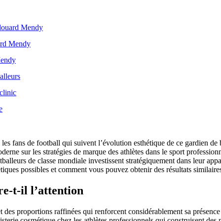
’Édouard Mendy
uard Mendy
Mendy
alleurs
clinic
e
es fans de football qui suivent l’évolution esthétique de ce gardien de b
oderne sur les stratégies de marque des athlètes dans le sport profession
alleurs de classe mondiale investissent stratégiquement dans leur appar
iques possibles et comment vous pouvez obtenir des résultats similaires 
-t-il l’attention
des proportions raffinées qui renforcent considérablement sa présence 
tisterie cosmétique chez les athlètes professionnels qui construisent de