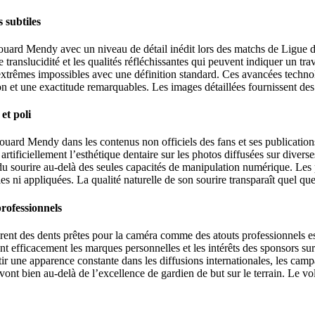
 subtiles
douard Mendy avec un niveau de détail inédit lors des matchs de Ligue 
e translucidité et les qualités réfléchissantes qui peuvent indiquer un tr
 extrêmes impossibles avec une définition standard. Ces avancées techno
ion et une exactitude remarquables. Les images détaillées fournissent de
et poli
ouard Mendy dans les contenus non officiels des fans et ses publication
 artificiellement l’esthétique dentaire sur les photos diffusées sur diver
du sourire au-delà des seules capacités de manipulation numérique. Les 
s ni appliquées. La qualité naturelle de son sourire transparaît quel que
rofessionnels
 des dents prêtes pour la caméra comme des atouts professionnels essen
t efficacement les marques personnelles et les intérêts des sponsors su
tir une apparence constante dans les diffusions internationales, les cam
ont bien au-delà de l’excellence de gardien de but sur le terrain. Le vole