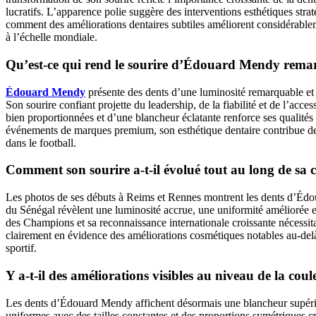
lucratifs. L’apparence polie suggère des interventions esthétiques s
comment des améliorations dentaires subtiles améliorent considérableme
à l’échelle mondiale.
Qu’est-ce qui rend le sourire d’Édouard Mendy remar
Édouard Mendy
présente des dents d’une luminosité remarquable et 
Son sourire confiant projette du leadership, de la fiabilité et de l’acce
bien proportionnées et d’une blancheur éclatante renforce ses qualités 
événements de marques premium, son esthétique dentaire contribue de m
dans le football.
Comment son sourire a-t-il évolué tout au long de sa c
Les photos de ses débuts à Reims et Rennes montrent les dents d’Édou
du Sénégal révèlent une luminosité accrue, une uniformité améliorée e
des Champions et sa reconnaissance internationale croissante nécessit
clairement en évidence des améliorations cosmétiques notables au-delà
sportif.
Y a-t-il des améliorations visibles au niveau de la cou
Les dents d’Édouard Mendy affichent désormais une blancheur supérie
uniformes avec des tailles constantes et des proportions symétriques 