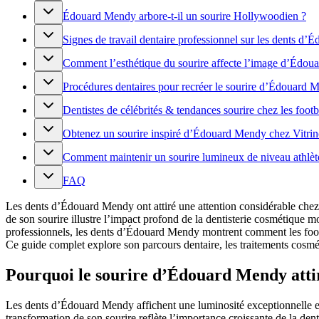
Édouard Mendy arbore-t-il un sourire Hollywoodien ?
Signes de travail dentaire professionnel sur les dents d
Comment l’esthétique du sourire affecte l’image d’Édo
Procédures dentaires pour recréer le sourire d’Édouard 
Dentistes de célébrités & tendances sourire chez les footb
Obtenez un sourire inspiré d’Édouard Mendy chez Vitrin
Comment maintenir un sourire lumineux de niveau athlèt
FAQ
Les dents d’Édouard Mendy ont attiré une attention considérable chez l
de son sourire illustre l’impact profond de la dentisterie cosmétique m
professionnels, les dents d’Édouard Mendy montrent comment les footb
Ce guide complet explore son parcours dentaire, les traitements cosmét
Pourquoi le sourire d’Édouard Mendy attire
Les dents d’Édouard Mendy affichent une luminosité exceptionnelle et 
transformation de son sourire reflète l’importance croissante de la den