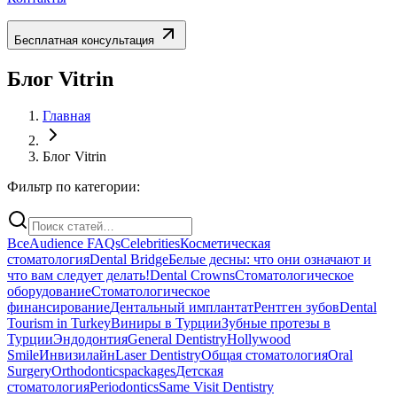
Бесплатная консультация
Блог Vitrin
Главная
Блог Vitrin
Фильтр по категории:
Все
Audience FAQs
Celebrities
Косметическая
стоматология
Dental Bridge
Белые десны: что они означают и
что вам следует делать!
Dental Crowns
Стоматологическое
оборудование
Стоматологическое
финансирование
Дентальный имплантат
Рентген зубов
Dental
Tourism in Turkey
Виниры в Турции
Зубные протезы в
Турции
Эндодонтия
General Dentistry
Hollywood
Smile
Инвизилайн
Laser Dentistry
Общая стоматология
Oral
Surgery
Orthodontics
packages
Детская
стоматология
Periodontics
Same Visit Dentistry