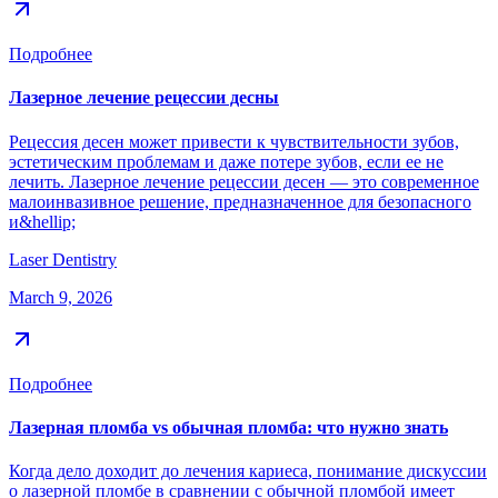
Подробнее
Лазерное лечение рецессии десны
Рецессия десен может привести к чувствительности зубов,
эстетическим проблемам и даже потере зубов, если ее не
лечить. Лазерное лечение рецессии десен — это современное
малоинвазивное решение, предназначенное для безопасного
и&hellip;
Laser Dentistry
March 9, 2026
Подробнее
Лазерная пломба vs обычная пломба: что нужно знать
Когда дело доходит до лечения кариеса, понимание дискуссии
о лазерной пломбе в сравнении с обычной пломбой имеет