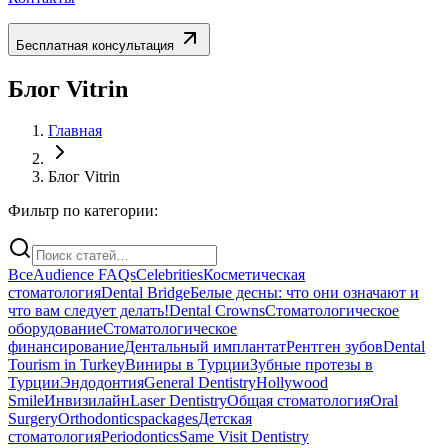
Бесплатная консультация
Блог Vitrin
Главная
Блог Vitrin
Фильтр по категории:
Все
Audience FAQs
Celebrities
Косметическая
стоматология
Dental Bridge
Белые десны: что они означают и
что вам следует делать!
Dental Crowns
Стоматологическое
оборудование
Стоматологическое
финансирование
Дентальный имплантат
Рентген зубов
Dental
Tourism in Turkey
Виниры в Турции
Зубные протезы в
Турции
Эндодонтия
General Dentistry
Hollywood
Smile
Инвизилайн
Laser Dentistry
Общая стоматология
Oral
Surgery
Orthodontics
packages
Детская
стоматология
Periodontics
Same Visit Dentistry