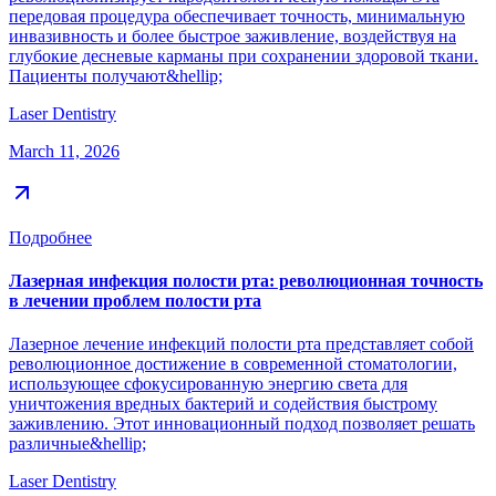
передовая процедура обеспечивает точность, минимальную
инвазивность и более быстрое заживление, воздействуя на
глубокие десневые карманы при сохранении здоровой ткани.
Пациенты получают&hellip;
Laser Dentistry
March 11, 2026
Подробнее
Лазерная инфекция полости рта: революционная точность
в лечении проблем полости рта
Лазерное лечение инфекций полости рта представляет собой
революционное достижение в современной стоматологии,
использующее сфокусированную энергию света для
уничтожения вредных бактерий и содействия быстрому
заживлению. Этот инновационный подход позволяет решать
различные&hellip;
Laser Dentistry