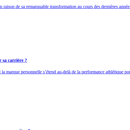
 raison de sa remarquable transformation au cours des dernières années
 sa carrière ?
 la marque personnelle s’étend au-delà de la performance athlétique po