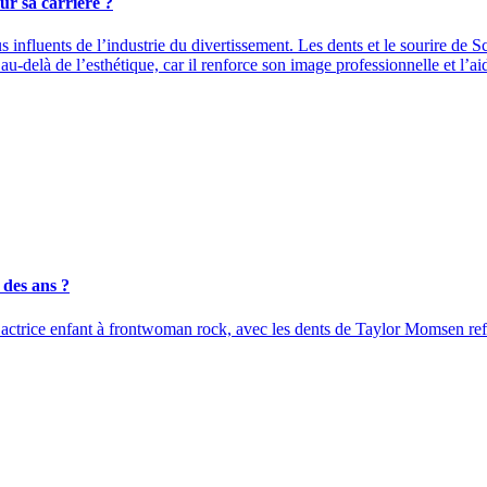
ur sa carrière ?
s influents de l’industrie du divertissement. Les dents et le sourire de 
u-delà de l’esthétique, car il renforce son image professionnelle et l’aid
 des ans ?
ctrice enfant à frontwoman rock, avec les dents de Taylor Momsen reflé