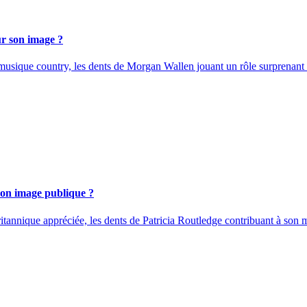
ur son image ?
musique country, les dents de Morgan Wallen jouant un rôle surprenant d
 son image publique ?
itannique appréciée, les dents de Patricia Routledge contribuant à son m