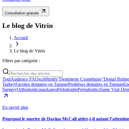
Consultation gratuite
Le blog de Vitrin
Accueil
Le blog de Vitrin
Filtrer par catégorie :
Tout
Audience FAQs
célébrités
"Dentisterie Cosmétique"
Dental Bridg
Turkey
Facettes dentaires en Turquie
Prothèses dentaires en Turquie
En
Surgery
Orthodontics
packages
Pédodontie
Periodontics
Same Visit Dent
En savoir plus
Pourquoi le sourire de Davina McCall attire-t-il autant l’attentio