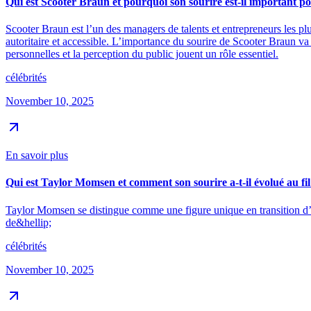
Qui est Scooter Braun et pourquoi son sourire est-il important po
Scooter Braun est l’un des managers de talents et entrepreneurs les plu
autoritaire et accessible. L’importance du sourire de Scooter Braun va a
personnelles et la perception du public jouent un rôle essentiel.
célébrités
November 10, 2025
En savoir plus
Qui est Taylor Momsen et comment son sourire a-t-il évolué au fil
Taylor Momsen se distingue comme une figure unique en transition d’a
de&hellip;
célébrités
November 10, 2025