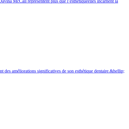
avina McCall représentent plus que l’esthétiqueelles incarnent la
t des améliorations significatives de son esthétique dentaire.&hellip;