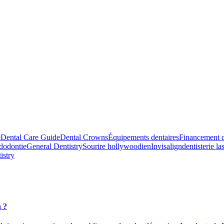
e
Dental Care Guide
Dental Crowns
Équipements dentaires
Financement d
dodontie
General Dentistry
Sourire hollywoodien
Invisalign
dentisterie la
istry
n ?