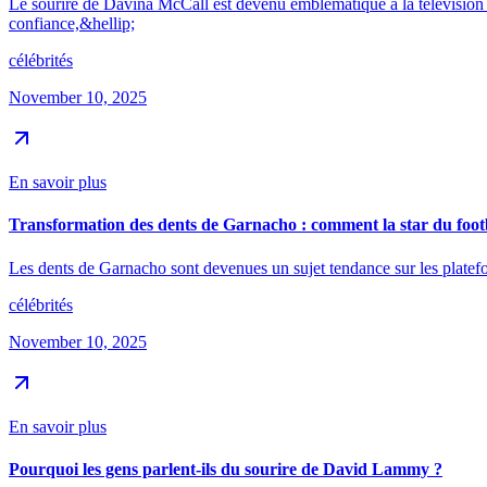
Le sourire de Davina McCall est devenu emblématique à la télévision b
confiance,&hellip;
célébrités
November 10, 2025
En savoir plus
Transformation des dents de Garnacho : comment la star du footb
Les dents de Garnacho sont devenues un sujet tendance sur les platefor
célébrités
November 10, 2025
En savoir plus
Pourquoi les gens parlent-ils du sourire de David Lammy ?