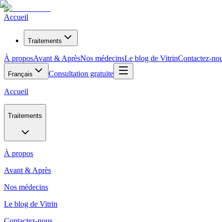
Accueil
Traitements
À propos
Avant & Après
Nos médecins
Le blog de Vitrin
Contactez-no
Consultation gratuite
Français
Accueil
Traitements
À propos
Avant & Après
Nos médecins
Le blog de Vitrin
Contactez-nous