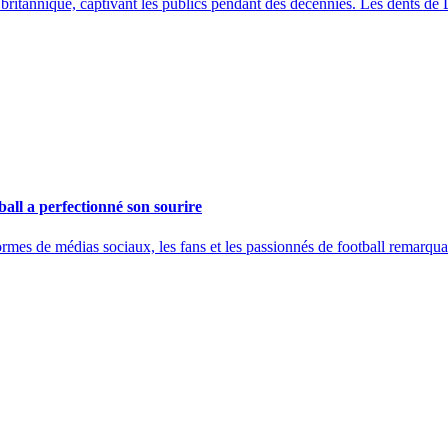
ritannique, captivant les publics pendant des décennies. Les dents de D
all a perfectionné son sourire
mes de médias sociaux, les fans et les passionnés de football remarquan