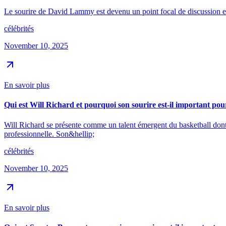
Le sourire de David Lammy est devenu un point focal de discussion en
célébrités
November 10, 2025
En savoir plus
Qui est Will Richard et pourquoi son sourire est-il important pour
Will Richard se présente comme un talent émergent du basketball dont
professionnelle. Son&hellip;
célébrités
November 10, 2025
En savoir plus