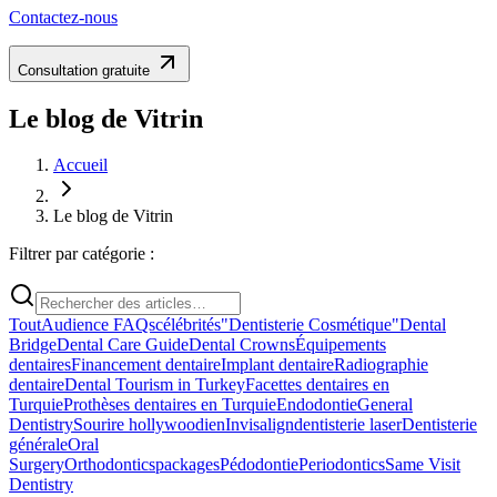
Contactez-nous
Consultation gratuite
Le blog de Vitrin
Accueil
Le blog de Vitrin
Filtrer par catégorie :
Tout
Audience FAQs
célébrités
"Dentisterie Cosmétique"
Dental
Bridge
Dental Care Guide
Dental Crowns
Équipements
dentaires
Financement dentaire
Implant dentaire
Radiographie
dentaire
Dental Tourism in Turkey
Facettes dentaires en
Turquie
Prothèses dentaires en Turquie
Endodontie
General
Dentistry
Sourire hollywoodien
Invisalign
dentisterie laser
Dentisterie
générale
Oral
Surgery
Orthodontics
packages
Pédodontie
Periodontics
Same Visit
Dentistry