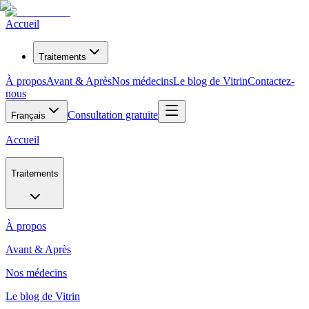
Accueil
Traitements
À propos
Avant & Après
Nos médecins
Le blog de Vitrin
Contactez-
nous
Consultation gratuite
Français
Accueil
Traitements
À propos
Avant & Après
Nos médecins
Le blog de Vitrin