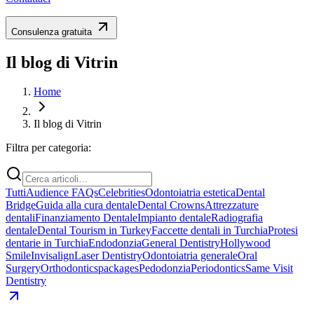
Consulenza gratuita
Il blog di Vitrin
Home
Il blog di Vitrin
Filtra per categoria:
Tutti
Audience FAQs
Celebrities
Odontoiatria estetica
Dental
Bridge
Guida alla cura dentale
Dental Crowns
Attrezzature
dentali
Finanziamento Dentale
Impianto dentale
Radiografia
dentale
Dental Tourism in Turkey
Faccette dentali in Turchia
Protesi
dentarie in Turchia
Endodonzia
General Dentistry
Hollywood
Smile
Invisalign
Laser Dentistry
Odontoiatria generale
Oral
Surgery
Orthodontics
packages
Pedodonzia
Periodontics
Same Visit
Dentistry