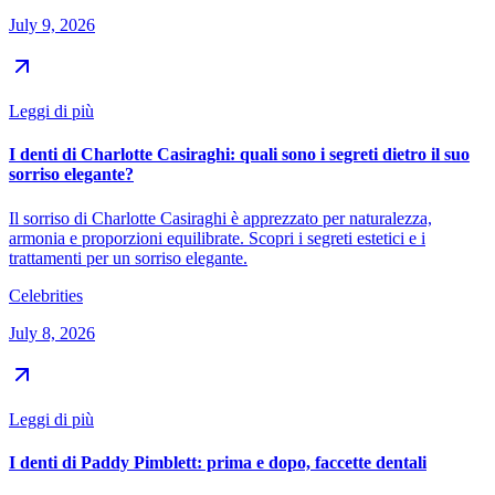
July 9, 2026
Leggi di più
I denti di Charlotte Casiraghi: quali sono i segreti dietro il suo
sorriso elegante?
Il sorriso di Charlotte Casiraghi è apprezzato per naturalezza,
armonia e proporzioni equilibrate. Scopri i segreti estetici e i
trattamenti per un sorriso elegante.
Celebrities
July 8, 2026
Leggi di più
I denti di Paddy Pimblett: prima e dopo, faccette dentali