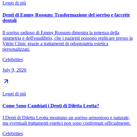
Leggi di più
Denti di Emmy Rossum: Trasformazione del sorriso e faccette
dentali
Il sorriso radioso di Emmy Rossum dimostra la potenza della
simmetria e dell'equilibrio, che i pazienti possono replicare presso la
Vitrin Clinic grazie a trattamenti di odontoiatria estetica
personalizzati.
Celebrities
July 9, 2026
Leggi di più
Come Sono Cambiati i Denti di Diletta Leotta?
I Denti di Diletta Leotta mostrano un sorriso armonioso e naturale,
ma eventuali trattamenti estetici non sono confermati ufficialmente.
Celebrities