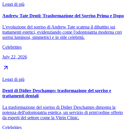
Leggi di più
Andrew Tate Denti: Trasformazione del Sorriso Prima e Dopo
L'evoluzione del sorriso di Andrew Tate scatena il dibattito sui
trattamenti estetici, evidenziando come l'odontoiatria moderna crei
sorrisi luminosi, simmetrici e in stile celebrità.
Celebrities
July 22, 2026
Leggi di più
Denti di Didier Deschamps: trasformazione del sorriso e
trattamenti dentali
La trasformazione del sorriso di Didier Deschamps dimostra la
potenza dell'odontoiatria estetica, un servizio di prim'ordine offerto
da esperti del settore come la Vitrin Clinic.
Celebrities