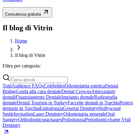
Consulenza gratuita
Il blog di Vitrin
Home
Il blog di Vitrin
Filtra per categoria:
Tutti
Audience FAQs
Celebrities
Odontoiatria estetica
Dental
Bridge
Guida alla cura dentale
Dental Crowns
Attrezzature
dentali
Finanziamento Dentale
Impianto dentale
Radiografia
dentale
Dental Tourism in Turkey
Faccette dentali in Turchia
Protesi
dentarie in Turchia
Endodonzia
General Dentistry
Hollywood
Smile
Invisalign
Laser Dentistry
Odontoiatria generale
Oral
Surgery
Orthodontics
packages
Pedodonzia
Periodontics
Same Visit
Dentistry