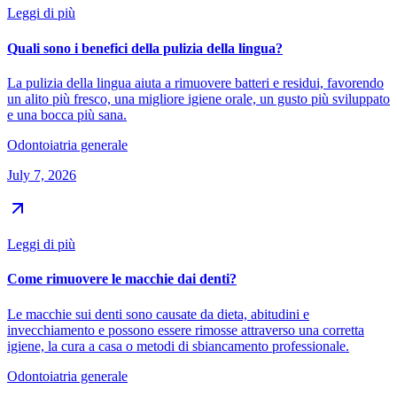
Leggi di più
Quali sono i benefici della pulizia della lingua?
La pulizia della lingua aiuta a rimuovere batteri e residui, favorendo
un alito più fresco, una migliore igiene orale, un gusto più sviluppato
e una bocca più sana.
Odontoiatria generale
July 7, 2026
Leggi di più
Come rimuovere le macchie dai denti?
Le macchie sui denti sono causate da dieta, abitudini e
invecchiamento e possono essere rimosse attraverso una corretta
igiene, la cura a casa o metodi di sbiancamento professionale.
Odontoiatria generale