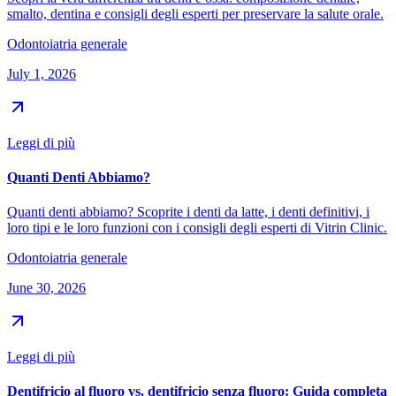
smalto, dentina e consigli degli esperti per preservare la salute orale.
Odontoiatria generale
July 1, 2026
Leggi di più
Quanti Denti Abbiamo?
Quanti denti abbiamo? Scoprite i denti da latte, i denti definitivi, i
loro tipi e le loro funzioni con i consigli degli esperti di Vitrin Clinic.
Odontoiatria generale
June 30, 2026
Leggi di più
Dentifricio al fluoro vs. dentifricio senza fluoro: Guida completa