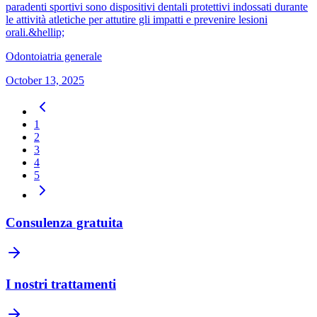
paradenti sportivi sono dispositivi dentali protettivi indossati durante
le attività atletiche per attutire gli impatti e prevenire lesioni
orali.&hellip;
Odontoiatria generale
October 13, 2025
1
2
3
4
5
Consulenza gratuita
I nostri trattamenti