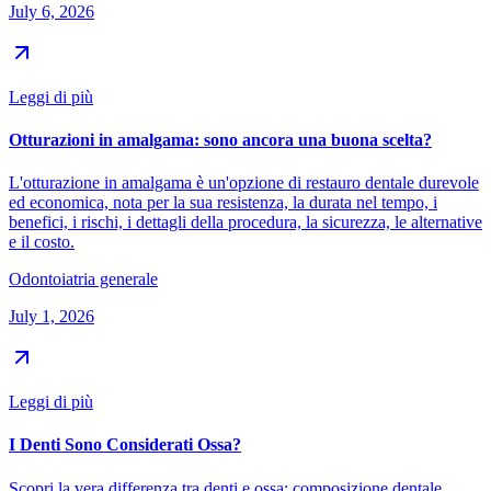
July 6, 2026
Leggi di più
Otturazioni in amalgama: sono ancora una buona scelta?
L'otturazione in amalgama è un'opzione di restauro dentale durevole
ed economica, nota per la sua resistenza, la durata nel tempo, i
benefici, i rischi, i dettagli della procedura, la sicurezza, le alternative
e il costo.
Odontoiatria generale
July 1, 2026
Leggi di più
I Denti Sono Considerati Ossa?
Scopri la vera differenza tra denti e ossa: composizione dentale,