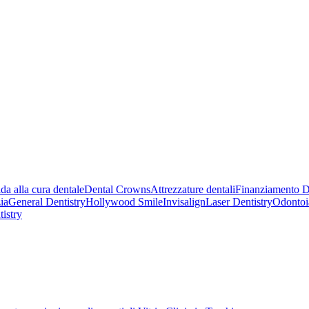
da alla cura dentale
Dental Crowns
Attrezzature dentali
Finanziamento D
ia
General Dentistry
Hollywood Smile
Invisalign
Laser Dentistry
Odontoia
istry