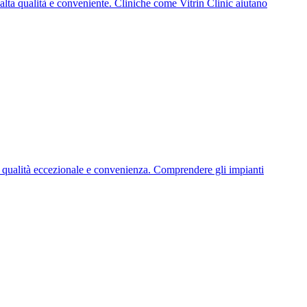
 alta qualità e conveniente. Cliniche come Vitrin Clinic aiutano
n qualità eccezionale e convenienza. Comprendere gli impianti