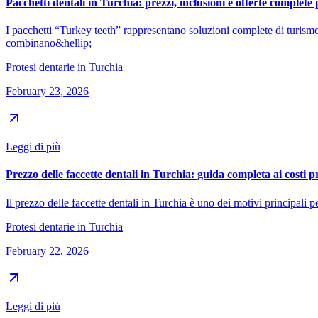
Pacchetti dentali in Turchia: prezzi, inclusioni e offerte complete p
I pacchetti “Turkey teeth” rappresentano soluzioni complete di turismo d
combinano&hellip;
Protesi dentarie in Turchia
February 23, 2026
Leggi di più
Prezzo delle faccette dentali in Turchia: guida completa ai costi pr
Il prezzo delle faccette dentali in Turchia è uno dei motivi principali p
Protesi dentarie in Turchia
February 22, 2026
Leggi di più