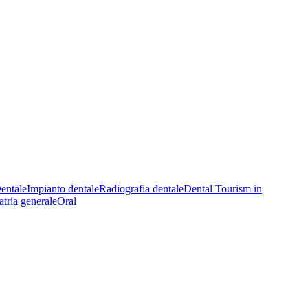
entale
Impianto dentale
Radiografia dentale
Dental Tourism in
tria generale
Oral