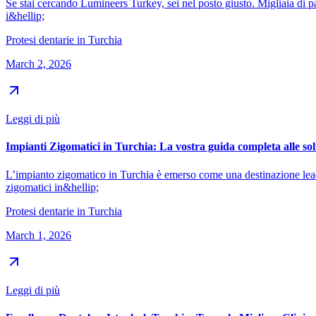
Se stai cercando Lumineers Turkey, sei nel posto giusto. Migliaia di pa
i&hellip;
Protesi dentarie in Turchia
March 2, 2026
Leggi di più
Impianti Zigomatici in Turchia: La vostra guida completa alle sol
L’impianto zigomatico in Turchia è emerso come una destinazione leade
zigomatici in&hellip;
Protesi dentarie in Turchia
March 1, 2026
Leggi di più