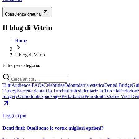
Consulenza gratuita
Il blog di Vitrin
Home
Il blog di Vitrin
Filtra per categoria:
Tutti
Audience FAQs
Celebrities
Odontoiatria estetica
Dental Bridge
Gui
Turkey
Faccette dentali in Turchia
Protesi dentarie in Turchia
Endodonz
Surgery
Orthodontics
packages
Pedodonzia
Periodontics
Same Visit Dent
Leggi di più
Denti finti: Quali sono le vostre migliori opzioni?