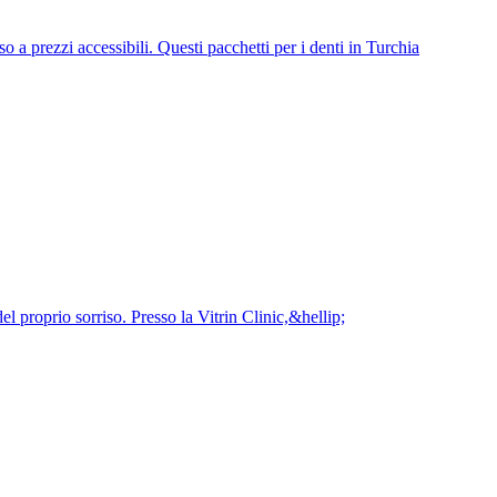
o a prezzi accessibili. Questi pacchetti per i denti in Turchia
el proprio sorriso. Presso la Vitrin Clinic,&hellip;