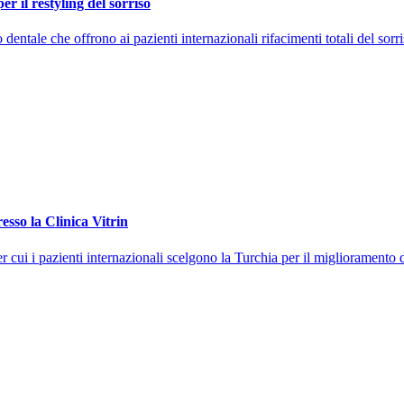
er il restyling del sorriso
entale che offrono ai pazienti internazionali rifacimenti totali del sorris
esso la Clinica Vitrin
er cui i pazienti internazionali scelgono la Turchia per il miglioramento d