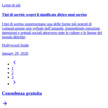
Leggi di più
Tipi di sorrisi: scopri il significato dietro ogni sorriso
I tipi di sorriso rappresentano una delle forme più potenti di
comunicazione non verbale dell’umanità, trasmettendo emozioni,
intenzioni e segnali sociali attraverso tutte le culture e le lingue del
mondo.&hellip;
Hollywood Smile
January 29, 2026
1
2
3
Consulenza gratuita