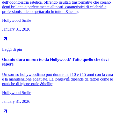
dell’odontoiatria estetica, offrendo risultati trasformativi che creano
denti brillanti e perfettamente allineati, caratteristici di celebrità e
professionisti dello spettacolo in tutto il&hellip;
Hollywood Smile
January 31, 2026
Leggi di più
Quanto dura un sorriso da Hollywood? Tutto quello che devi
sapere
Un sorriso hollywoodiano può durare tra i 10 e i 15 anni con la cura
e la manutenzione adeguate. La longevità dipende da fattori come le
pratiche di igiene orale,&hellip;
Hollywood Smile
January 31, 2026