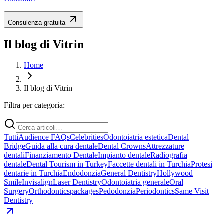
Consulenza gratuita
Il blog di Vitrin
Home
Il blog di Vitrin
Filtra per categoria:
Tutti
Audience FAQs
Celebrities
Odontoiatria estetica
Dental
Bridge
Guida alla cura dentale
Dental Crowns
Attrezzature
dentali
Finanziamento Dentale
Impianto dentale
Radiografia
dentale
Dental Tourism in Turkey
Faccette dentali in Turchia
Protesi
dentarie in Turchia
Endodonzia
General Dentistry
Hollywood
Smile
Invisalign
Laser Dentistry
Odontoiatria generale
Oral
Surgery
Orthodontics
packages
Pedodonzia
Periodontics
Same Visit
Dentistry