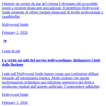
Ottenere un sorriso da star del cinema è diventato più accessibile
grazie a prodotti sbiancanti specializzati. Il dentifricio Hollywood
Smile promette di offrire risultati sbiancanti di livello professionale a
casa&hellip;
Hollywood Smile
February 2, 2026
Leggi di più
La verità sui miti del sorriso hollywoodiano: distinguere i fatti
dalla finzione
I miti sull’Hollywood Smile hanno creato una confusione diffusa
riguardo all’odontoiatria estetica. Molti credono che queste
trasformazioni richiedano una riduzione aggressiva dei denti o
producano risultati dall’aspetto artificiale. Comprendere la&hellip;
Hollywood Smile
February 1, 2026