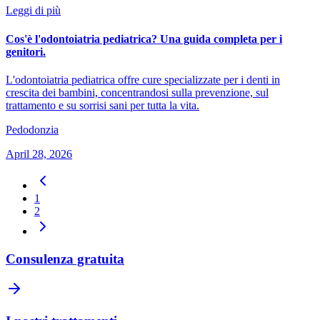
Leggi di più
Cos'è l'odontoiatria pediatrica? Una guida completa per i
genitori.
L'odontoiatria pediatrica offre cure specializzate per i denti in
crescita dei bambini, concentrandosi sulla prevenzione, sul
trattamento e su sorrisi sani per tutta la vita.
Pedodonzia
April 28, 2026
1
2
Consulenza gratuita