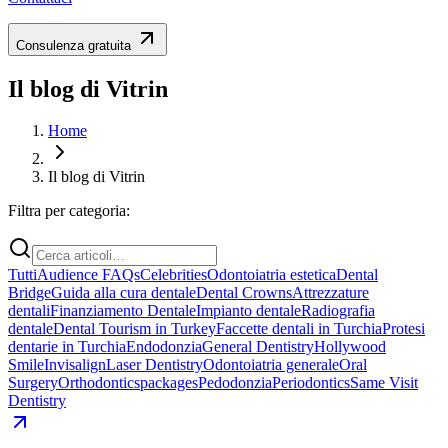
Consulenza gratuita
Il blog di Vitrin
Home
Il blog di Vitrin
Filtra per categoria:
Tutti
Audience FAQs
Celebrities
Odontoiatria estetica
Dental
Bridge
Guida alla cura dentale
Dental Crowns
Attrezzature
dentali
Finanziamento Dentale
Impianto dentale
Radiografia
dentale
Dental Tourism in Turkey
Faccette dentali in Turchia
Protesi
dentarie in Turchia
Endodonzia
General Dentistry
Hollywood
Smile
Invisalign
Laser Dentistry
Odontoiatria generale
Oral
Surgery
Orthodontics
packages
Pedodonzia
Periodontics
Same Visit
Dentistry