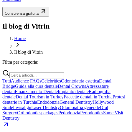
Consulenza gratuita
Il blog di Vitrin
Home
Il blog di Vitrin
Filtra per categoria:
Tutti
Audience FAQs
Celebrities
Odontoiatria estetica
Dental
Bridge
Guida alla cura dentale
Dental Crowns
Attrezzature
dentali
Finanziamento Dentale
Impianto dentale
Radiografia
dentale
Dental Tourism in Turkey
Faccette dentali in Turchia
Protesi
dentarie in Turchia
Endodonzia
General Dentistry
Hollywood
Smile
Invisalign
Laser Dentistry
Odontoiatria generale
Oral
Surgery
Orthodontics
packages
Pedodonzia
Periodontics
Same Visit
Dentistry