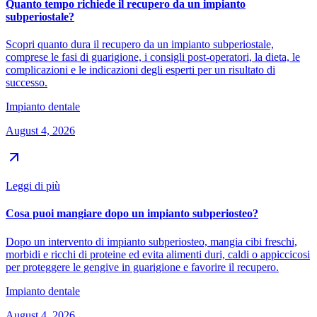
Quanto tempo richiede il recupero da un impianto
subperiostale?
Scopri quanto dura il recupero da un impianto subperiostale,
comprese le fasi di guarigione, i consigli post-operatori, la dieta, le
complicazioni e le indicazioni degli esperti per un risultato di
successo.
Impianto dentale
August 4, 2026
Leggi di più
Cosa puoi mangiare dopo un impianto subperiosteo?
Dopo un intervento di impianto subperiosteo, mangia cibi freschi,
morbidi e ricchi di proteine ed evita alimenti duri, caldi o appiccicosi
per proteggere le gengive in guarigione e favorire il recupero.
Impianto dentale
August 4, 2026