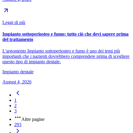
Leggi di più
Impianto sottoperiosteo e fumo: tutto ciò che devi sapere prima
del trattamento
L'argomento Impianto sottoperiosteo e fumo è uno dei temi più
importanti che i pazienti dovrebbero comprendere prima di scegliere
questo tipo di impianto dentale.
Impianto dentale
August 4, 2026
1
2
3
Altre pagine
293