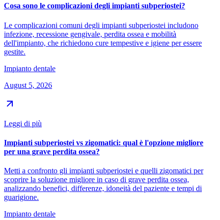
Cosa sono le complicazioni degli impianti subperiostei?
Le complicazioni comuni degli impianti subperiostei includono
infezione, recessione gengivale, perdita ossea e mobilità
dell'impianto, che richiedono cure tempestive e igiene per essere
gestite.
Impianto dentale
August 5, 2026
Leggi di più
Impianti subperiostei vs zigomatici: qual è l'opzione migliore
per una grave perdita ossea?
Metti a confronto gli impianti subperiostei e quelli zigomatici per
scoprire la soluzione migliore in caso di grave perdita ossea,
analizzando benefici, differenze, idoneità del paziente e tempi di
guarigione.
Impianto dentale