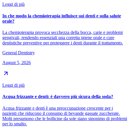
Leggi di più
In che modo la chemioterapia influisce sui denti e sulla salute
orale?
La chemioterapia provoca secchezza della bocca, carie e problemi
gengivali, rendendo essenziali una corretta igiene orale e cure
dentistiche preventive per proteggere i denti durante il trattamento.
General Dentistry
August 5, 2026
Leggi di più
Acqua frizzante e denti: è davvero più sicura della soda?
Acqua frizzante e denti è una preoccupazione crescente per i
pazienti che riducono il consumo di bevande gassate zuccherate.
Molti presumono che le bollicine da sole siano sinonimo di problemi
per lo smalto.