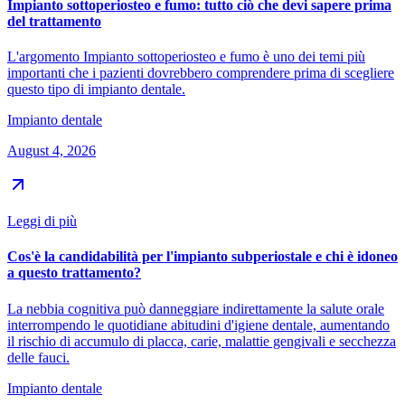
Impianto sottoperiosteo e fumo: tutto ciò che devi sapere prima
del trattamento
L'argomento Impianto sottoperiosteo e fumo è uno dei temi più
importanti che i pazienti dovrebbero comprendere prima di scegliere
questo tipo di impianto dentale.
Impianto dentale
August 4, 2026
Leggi di più
Cos'è la candidabilità per l'impianto subperiostale e chi è idoneo
a questo trattamento?
La nebbia cognitiva può danneggiare indirettamente la salute orale
interrompendo le quotidiane abitudini d'igiene dentale, aumentando
il rischio di accumulo di placca, carie, malattie gengivali e secchezza
delle fauci.
Impianto dentale