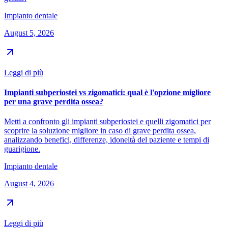
Impianto dentale
August 5, 2026
Leggi di più
Impianti subperiostei vs zigomatici: qual è l'opzione migliore
per una grave perdita ossea?
Metti a confronto gli impianti subperiostei e quelli zigomatici per
scoprire la soluzione migliore in caso di grave perdita ossea,
analizzando benefici, differenze, idoneità del paziente e tempi di
guarigione.
Impianto dentale
August 4, 2026
Leggi di più