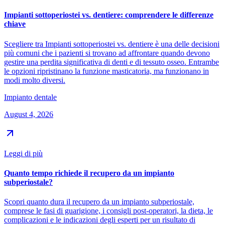
Impianti sottoperiostei vs. dentiere: comprendere le differenze
chiave
Scegliere tra Impianti sottoperiostei vs. dentiere è una delle decisioni
più comuni che i pazienti si trovano ad affrontare quando devono
gestire una perdita significativa di denti e di tessuto osseo. Entrambe
le opzioni ripristinano la funzione masticatoria, ma funzionano in
modi molto diversi.
Impianto dentale
August 4, 2026
Leggi di più
Quanto tempo richiede il recupero da un impianto
subperiostale?
Scopri quanto dura il recupero da un impianto subperiostale,
comprese le fasi di guarigione, i consigli post-operatori, la dieta, le
complicazioni e le indicazioni degli esperti per un risultato di