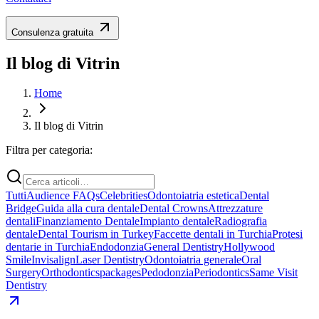
Consulenza gratuita
Il blog di Vitrin
Home
Il blog di Vitrin
Filtra per categoria:
Tutti
Audience FAQs
Celebrities
Odontoiatria estetica
Dental
Bridge
Guida alla cura dentale
Dental Crowns
Attrezzature
dentali
Finanziamento Dentale
Impianto dentale
Radiografia
dentale
Dental Tourism in Turkey
Faccette dentali in Turchia
Protesi
dentarie in Turchia
Endodonzia
General Dentistry
Hollywood
Smile
Invisalign
Laser Dentistry
Odontoiatria generale
Oral
Surgery
Orthodontics
packages
Pedodonzia
Periodontics
Same Visit
Dentistry