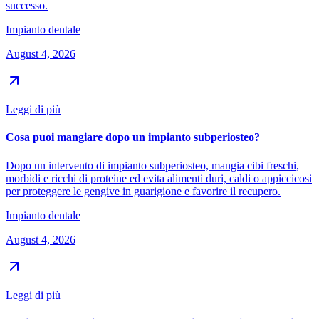
successo.
Impianto dentale
August 4, 2026
Leggi di più
Cosa puoi mangiare dopo un impianto subperiosteo?
Dopo un intervento di impianto subperiosteo, mangia cibi freschi,
morbidi e ricchi di proteine ed evita alimenti duri, caldi o appiccicosi
per proteggere le gengive in guarigione e favorire il recupero.
Impianto dentale
August 4, 2026
Leggi di più