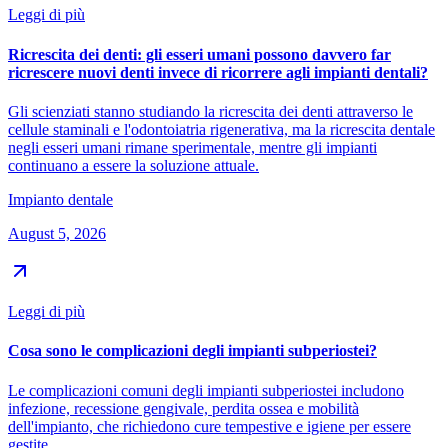
Leggi di più
Ricrescita dei denti: gli esseri umani possono davvero far
ricrescere nuovi denti invece di ricorrere agli impianti dentali?
Gli scienziati stanno studiando la ricrescita dei denti attraverso le
cellule staminali e l'odontoiatria rigenerativa, ma la ricrescita dentale
negli esseri umani rimane sperimentale, mentre gli impianti
continuano a essere la soluzione attuale.
Impianto dentale
August 5, 2026
Leggi di più
Cosa sono le complicazioni degli impianti subperiostei?
Le complicazioni comuni degli impianti subperiostei includono
infezione, recessione gengivale, perdita ossea e mobilità
dell'impianto, che richiedono cure tempestive e igiene per essere
gestite.