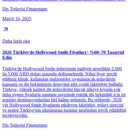
Diş Tedavisi Finansmanı
March 16, 2025
Daha fazla oku
2026 Türkiye'de Hollywood Smile Fiyatları | %60–70 Tasarruf
Edin
Türkiye'de Hollywood Smile tedavisinin maliyeti genellikle 2.000
ila 5.000 ABD doları arasında değişmektedir. Nihai fiyat; tercih
ettiğiniz klinik, kullanılan malzemeler, uygulanacak tedavilerin
kapsamı ve diş hekiminizin deneyimi gibi çeşitli faktörlere bağlıdır.
Türkiye, yüksek kaliteli diş tedavilerini birçok ülkeye kıyasla çok
daha uygun fiyatlarla sunması sayesinde estetik diş hekimliği için en
popüler destinasyonlardan biri haline gelmiştir. Bu rehberde, 2026
yılı Hollywood Smile fiyatlarını etkileyen faktörleri, tedavi sürecini
ve neden Türkiye'nin uluslararası hastalar tarafından tercih edildiğini
inceleyeceğiz.
Diş Tedavisi Finansmanı