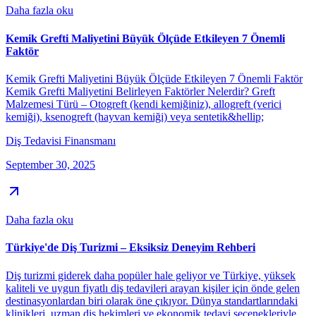
Daha fazla oku
Kemik Grefti Maliyetini Büyük Ölçüde Etkileyen 7 Önemli
Faktör
Kemik Grefti Maliyetini Büyük Ölçüde Etkileyen 7 Önemli Faktör
Kemik Grefti Maliyetini Belirleyen Faktörler Nelerdir? Greft
Malzemesi Türü – Otogreft (kendi kemiğiniz), allogreft (verici
kemiği), ksenogreft (hayvan kemiği) veya sentetik&hellip;
Diş Tedavisi Finansmanı
September 30, 2025
Daha fazla oku
Türkiye'de Diş Turizmi – Eksiksiz Deneyim Rehberi
Diş turizmi giderek daha popüler hale geliyor ve Türkiye, yüksek
kaliteli ve uygun fiyatlı diş tedavileri arayan kişiler için önde gelen
destinasyonlardan biri olarak öne çıkıyor. Dünya standartlarındaki
klinikleri, uzman diş hekimleri ve ekonomik tedavi seçenekleriyle…