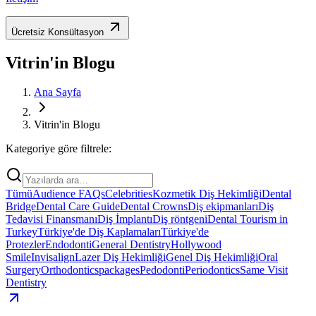
Ücretsiz Konsültasyon
Vitrin'in Blogu
Ana Sayfa
Vitrin'in Blogu
Kategoriye göre filtrele:
Tümü
Audience FAQs
Celebrities
Kozmetik Diş Hekimliği
Dental
Bridge
Dental Care Guide
Dental Crowns
Diş ekipmanları
Diş
Tedavisi Finansmanı
Diş İmplantı
Diş röntgeni
Dental Tourism in
Turkey
Türkiye'de Diş Kaplamaları
Türkiye'de
Protezler
Endodonti
General Dentistry
Hollywood
Smile
Invisalign
Lazer Diş Hekimliği
Genel Diş Hekimliği
Oral
Surgery
Orthodontics
packages
Pedodonti
Periodontics
Same Visit
Dentistry