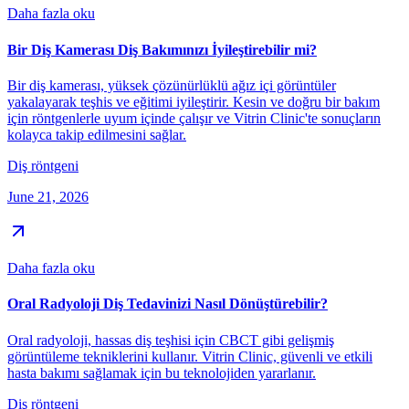
Daha fazla oku
Bir Diş Kamerası Diş Bakımınızı İyileştirebilir mi?
Bir diş kamerası, yüksek çözünürlüklü ağız içi görüntüler
yakalayarak teşhis ve eğitimi iyileştirir. Kesin ve doğru bir bakım
için röntgenlerle uyum içinde çalışır ve Vitrin Clinic'te sonuçların
kolayca takip edilmesini sağlar.
Diş röntgeni
June 21, 2026
Daha fazla oku
Oral Radyoloji Diş Tedavinizi Nasıl Dönüştürebilir?
Oral radyoloji, hassas diş teşhisi için CBCT gibi gelişmiş
görüntüleme tekniklerini kullanır. Vitrin Clinic, güvenli ve etkili
hasta bakımı sağlamak için bu teknolojiden yararlanır.
Diş röntgeni