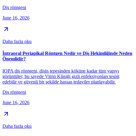
Diş röntgeni
June 16, 2026
Daha fazla oku
İntraoral Periapikal Röntgen Nedir ve Diş Hekimliğinde Neden
Önemlidir?
IOPA diş röntgeni, dişin tepesinden köküne kadar tüm yapıyı
görüntüler; bu sayede Vitrin Kliniği gizli enfeksiyonları tespit
edebilir ve güvenli bir şekilde hassas tedaviler planlayabilir.
Diş röntgeni
June 16, 2026
Daha fazla oku