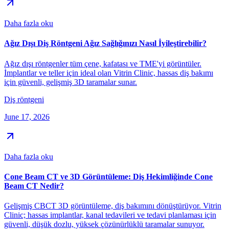
Daha fazla oku
Ağız Dışı Diş Röntgeni Ağız Sağlığınızı Nasıl İyileştirebilir?
Ağız dışı röntgenler tüm çene, kafatası ve TME'yi görüntüler.
İmplantlar ve teller için ideal olan Vitrin Clinic, hassas diş bakımı
için güvenli, gelişmiş 3D taramalar sunar.
Diş röntgeni
June 17, 2026
Daha fazla oku
Cone Beam CT ve 3D Görüntüleme: Diş Hekimliğinde Cone
Beam CT Nedir?
Gelişmiş CBCT 3D görüntüleme, diş bakımını dönüştürüyor. Vitrin
Clinic; hassas implantlar, kanal tedavileri ve tedavi planlaması için
güvenli, düşük dozlu, yüksek çözünürlüklü taramalar sunuyor.