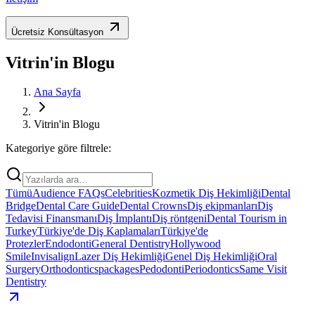
Ücretsiz Konsültasyon
Vitrin'in Blogu
Ana Sayfa
Vitrin'in Blogu
Kategoriye göre filtrele:
Tümü
Audience FAQs
Celebrities
Kozmetik Diş Hekimliği
Dental
Bridge
Dental Care Guide
Dental Crowns
Diş ekipmanları
Diş
Tedavisi Finansmanı
Diş İmplantı
Diş röntgeni
Dental Tourism in
Turkey
Türkiye'de Diş Kaplamaları
Türkiye'de
Protezler
Endodonti
General Dentistry
Hollywood
Smile
Invisalign
Lazer Diş Hekimliği
Genel Diş Hekimliği
Oral
Surgery
Orthodontics
packages
Pedodonti
Periodontics
Same Visit
Dentistry