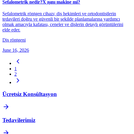
Sefalometrik nedir?X ışını makine mi?
Sefalometrik röntgen cihazı; diş hekimleri ve ortodontistlerin
tedavileri doğru ve güvenli bir şekilde planlamalarına yardımcı
olmak amacıyla kafatası, çeneler ve dişlerin detaylı görüntülerini
elde eder.
Diş röntgeni
June 16, 2026
1
2
Ücretsiz Konsültasyon
Tedavilerimiz