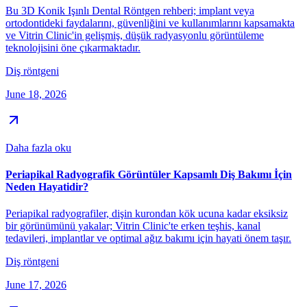
Bu 3D Konik Işınlı Dental Röntgen rehberi; implant veya
ortodontideki faydalarını, güvenliğini ve kullanımlarını kapsamakta
ve Vitrin Clinic'in gelişmiş, düşük radyasyonlu görüntüleme
teknolojisini öne çıkarmaktadır.
Diş röntgeni
June 18, 2026
Daha fazla oku
Periapikal Radyografik Görüntüler Kapsamlı Diş Bakımı İçin
Neden Hayatidir?
Periapikal radyografiler, dişin kurondan kök ucuna kadar eksiksiz
bir görünümünü yakalar; Vitrin Clinic'te erken teşhis, kanal
tedavileri, implantlar ve optimal ağız bakımı için hayati önem taşır.
Diş röntgeni
June 17, 2026