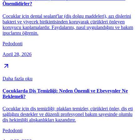
Önemlidirler?
Çocuklar için dental sealant'lar (diş dolgu maddeleri), azı dişlerini
bakteri ve yiyecek birikintisinden koruyarak çürükleri önleyen
koruyucu kaplamalardır. Faydalarını, nasıl uygulandığını ve bakım
ipuçlarını öğrenin.
Pedodonti
April 28, 2026
Daha fazla oku
Çocuklarda Diş Temizliği: Neden Önemli ve Ebeveynler Ne
Beklemeli?
Çocuklar için diş temizliği; plakları temizler, çürükleri önler, diş eti
sağlığını destekler ve düzenli profesyonel bakım sayesinde olumlu
diş hekimliği alışkanlıkları kazandırır.
Pedodonti