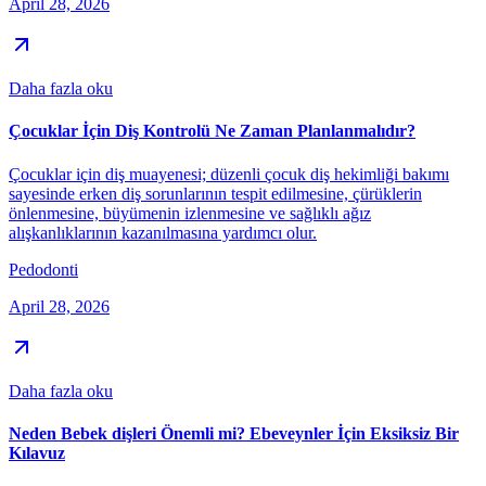
April 28, 2026
Daha fazla oku
Çocuklar İçin Diş Kontrolü Ne Zaman Planlanmalıdır?
Çocuklar için diş muayenesi; düzenli çocuk diş hekimliği bakımı
sayesinde erken diş sorunlarının tespit edilmesine, çürüklerin
önlenmesine, büyümenin izlenmesine ve sağlıklı ağız
alışkanlıklarının kazanılmasına yardımcı olur.
Pedodonti
April 28, 2026
Daha fazla oku
Neden Bebek dişleri Önemli mi? Ebeveynler İçin Eksiksiz Bir
Kılavuz