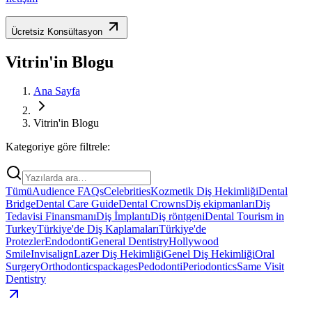
Ücretsiz Konsültasyon
Vitrin'in Blogu
Ana Sayfa
Vitrin'in Blogu
Kategoriye göre filtrele:
Tümü
Audience FAQs
Celebrities
Kozmetik Diş Hekimliği
Dental
Bridge
Dental Care Guide
Dental Crowns
Diş ekipmanları
Diş
Tedavisi Finansmanı
Diş İmplantı
Diş röntgeni
Dental Tourism in
Turkey
Türkiye'de Diş Kaplamaları
Türkiye'de
Protezler
Endodonti
General Dentistry
Hollywood
Smile
Invisalign
Lazer Diş Hekimliği
Genel Diş Hekimliği
Oral
Surgery
Orthodontics
packages
Pedodonti
Periodontics
Same Visit
Dentistry