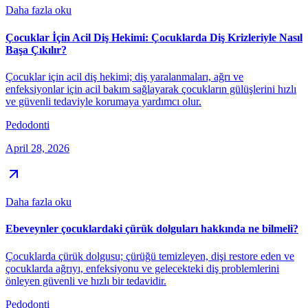
Daha fazla oku
Çocuklar İçin Acil Diş Hekimi: Çocuklarda Diş Krizleriyle Nasıl
Başa Çıkılır?
Çocuklar için acil diş hekimi; diş yaralanmaları, ağrı ve
enfeksiyonlar için acil bakım sağlayarak çocukların gülüşlerini hızlı
ve güvenli tedaviyle korumaya yardımcı olur.
Pedodonti
April 28, 2026
Daha fazla oku
Ebeveynler çocuklardaki çürük dolguları hakkında ne bilmeli?
Çocuklarda çürük dolgusu; çürüğü temizleyen, dişi restore eden ve
çocuklarda ağrıyı, enfeksiyonu ve gelecekteki diş problemlerini
önleyen güvenli ve hızlı bir tedavidir.
Pedodonti