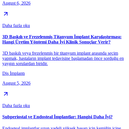
August 6, 2026
Daha fazla oku
3D Baskılı ve Frezelenmiş Titanyum İmplant Karşılaştırması:
Hangi Üretim Yöntemi Daha İyi Klinik Sonuçlar Verir?
3D baskılı veya frezelenmiş bir titanyum implant arasında seçim
yapmak, hastaların implant tedavisine başlamadan önce sorduğu en
yaygın sorulardan biridir.
Diş İmplantı
August 5, 2026
Daha fazla oku
Subperiostal ve Endosteal İmplantlar: Hangisi Daha İyi?
Endosteal implantlar uzun vadeli yüksek başarı için kemiğin içine