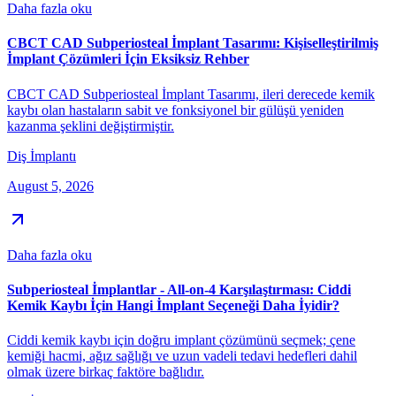
Daha fazla oku
CBCT CAD Subperiosteal İmplant Tasarımı: Kişiselleştirilmiş
İmplant Çözümleri İçin Eksiksiz Rehber
CBCT CAD Subperiosteal İmplant Tasarımı, ileri derecede kemik
kaybı olan hastaların sabit ve fonksiyonel bir gülüşü yeniden
kazanma şeklini değiştirmiştir.
Diş İmplantı
August 5, 2026
Daha fazla oku
Subperiosteal İmplantlar - All-on-4 Karşılaştırması: Ciddi
Kemik Kaybı İçin Hangi İmplant Seçeneği Daha İyidir?
Ciddi kemik kaybı için doğru implant çözümünü seçmek; çene
kemiği hacmi, ağız sağlığı ve uzun vadeli tedavi hedefleri dahil
olmak üzere birkaç faktöre bağlıdır.