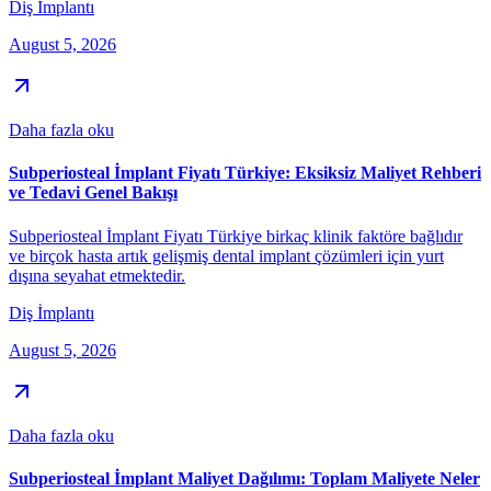
Diş İmplantı
August 5, 2026
Daha fazla oku
Subperiosteal İmplant Fiyatı Türkiye: Eksiksiz Maliyet Rehberi
ve Tedavi Genel Bakışı
Subperiosteal İmplant Fiyatı Türkiye birkaç klinik faktöre bağlıdır
ve birçok hasta artık gelişmiş dental implant çözümleri için yurt
dışına seyahat etmektedir.
Diş İmplantı
August 5, 2026
Daha fazla oku
Subperiosteal İmplant Maliyet Dağılımı: Toplam Maliyete Neler