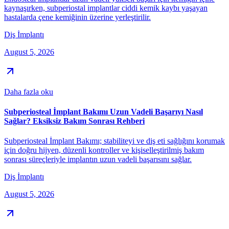
kaynaşırken, subperiostal implantlar ciddi kemik kaybı yaşayan
hastalarda çene kemiğinin üzerine yerleştirilir.
Diş İmplantı
August 5, 2026
Daha fazla oku
Subperiosteal İmplant Bakımı Uzun Vadeli Başarıyı Nasıl
Sağlar? Eksiksiz Bakım Sonrası Rehberi
Subperiosteal İmplant Bakımı; stabiliteyi ve diş eti sağlığını korumak
için doğru hijyen, düzenli kontroller ve kişiselleştirilmiş bakım
sonrası süreçleriyle implantın uzun vadeli başarısını sağlar.
Diş İmplantı
August 5, 2026