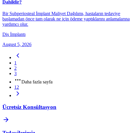
Dahildir?
Bir Subperiosteal İmplant Maliyet Dağılımı, hastaların tedaviye
başlamadan önce tam olarak ne için ödeme yaptıklarını anlamalarına
yardımcı olur.
Diş İmplantı
August 5, 2026
1
2
3
Daha fazla sayfa
12
Ücretsiz Konsültasyon
Tedavilerimiz