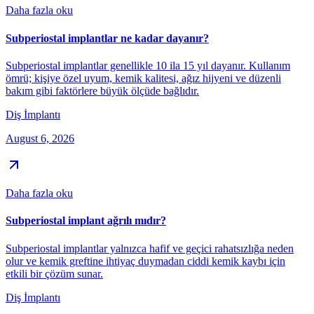
Daha fazla oku
Subperiostal implantlar ne kadar dayanır?
Subperiostal implantlar genellikle 10 ila 15 yıl dayanır. Kullanım
ömrü; kişiye özel uyum, kemik kalitesi, ağız hijyeni ve düzenli
bakım gibi faktörlere büyük ölçüde bağlıdır.
Diş İmplantı
August 6, 2026
Daha fazla oku
Subperiostal implant ağrılı mıdır?
Subperiostal implantlar yalnızca hafif ve geçici rahatsızlığa neden
olur ve kemik greftine ihtiyaç duymadan ciddi kemik kaybı için
etkili bir çözüm sunar.
Diş İmplantı