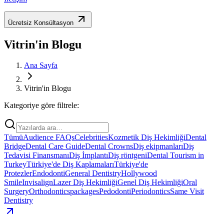
Ücretsiz Konsültasyon
Vitrin'in Blogu
Ana Sayfa
Vitrin'in Blogu
Kategoriye göre filtrele:
Tümü
Audience FAQs
Celebrities
Kozmetik Diş Hekimliği
Dental
Bridge
Dental Care Guide
Dental Crowns
Diş ekipmanları
Diş
Tedavisi Finansmanı
Diş İmplantı
Diş röntgeni
Dental Tourism in
Turkey
Türkiye'de Diş Kaplamaları
Türkiye'de
Protezler
Endodonti
General Dentistry
Hollywood
Smile
Invisalign
Lazer Diş Hekimliği
Genel Diş Hekimliği
Oral
Surgery
Orthodontics
packages
Pedodonti
Periodontics
Same Visit
Dentistry